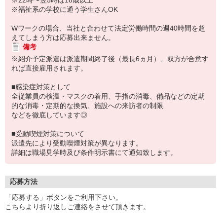
※22時〜翌5時は18歳以上
※福祉系の学校に通う学生さんOK
Wワークの場合、当社と合わせて法定労働時間の週40時間を超
えてしまう方は応募出来ません。
備考
※紹介予定派遣は派遣期間終了後（最長6ヵ月）、双方が合意す
れば直接雇用されます。
■感染症対策として
全従業員の検温・マスクの着用、手指の消毒、備品などの定期
的な消毒・定期的な換気、施設への来訪者の制限
などを徹底しています◎
■受動喫煙対策について
派遣先により受動喫煙対策が異なります。
詳細は職場見学時及び条件明示書にて通知致します。
応募方法
「応募する」ボタンをご利用下さい。
こちらより折り返しご連絡をさせて頂きます。