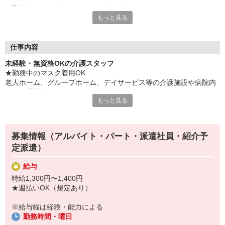
通勤時間を短縮した分は、自由な時間♪
もっと見る
⇒睡眠時間や朝の準備にゆとりを持たせたり
⇒趣味や朝活の時間に宛てたり
⇒家族や友人との時間を増やしたり！
日々の生活をより充実したものに♪
仕事内容
未経験・無資格OKの介護スタッフ
電車・バス・車・自転車・徒歩など、あなたのご希望の手段でお
★勤務中のマスク着用OK
探しします！
老人ホーム、グループホーム、デイサービス等の介護施設や病院内
での介護業務をお願いします。
「乗り換えが多いのは面倒」
もっと見る
「早起きするのが辛い」
・食事や入浴のお手伝いなどの身体介護
「満員電車がニガテ」
・シーツ交換、ベッドメイクなどの環境整備
そんなお悩みも解決できます！
・薬やおしぼりの準備などのケア
まずはお気軽にご相談くださいね♪
募集情報（アルバイト・パート・派遣社員・紹介予
・体操や季節ごとのレクリエーション
定派遣）
・歩行、車椅子の介助
・見守り
給与
※施設により異なります
時給1,300円〜1,400円
★施設内は冷暖房完備！いつでも快適にお仕事できますよ！
★週払いOK（規定あり）
★まずはお名前を覚えてコミュニケーションをとるところから！
あなたのスキルに合わせて少しずつお仕事をお願いしていきます。
※給与幅は経験・能力による
20代・30代・40代・50代・60代、
勤務時間・曜日