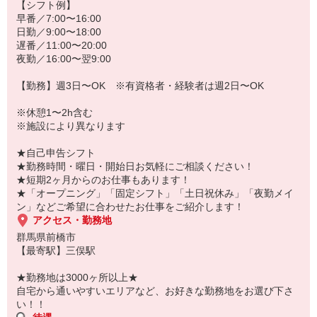
若手からミドル、中高年（エルダー）、シニア世代まで幅広く活躍
【シフト例】
中！
早番／7:00〜16:00
日勤／9:00〜18:00
「こんな時だからこそ、しっかり稼いでおきたい！」
遅番／11:00〜20:00
「すぐに働けるところはないかな…」
夜勤／16:00〜翌9:00
「しっかり稼げるアルバイトを探してる。」
そんな方もぜひ！お気軽にご連絡ください♪
【勤務】週3日〜OK ※有資格者・経験者は週2日〜OK
※休憩1〜2h含む
※施設により異なります
★自己申告シフト
★勤務時間・曜日・開始日お気軽にご相談ください！
★短期2ヶ月からのお仕事もあります！
★「オープニング」「固定シフト」「土日祝休み」「夜勤メイ
ン」などご希望に合わせたお仕事をご紹介します！
アクセス・勤務地
群馬県前橋市
【最寄駅】三俣駅
★勤務地は3000ヶ所以上★
自宅から通いやすいエリアなど、お好きな勤務地をお選び下さ
い！！