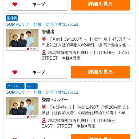
詳細を見る
キープ
正社員
SOMPOケア 前橋 訪問介護/3375cu1
管理者
【月給】394,100円〜 【想定年収】473万円〜
※上記は入社初年度の給与例。標準評価給を含
む。 ◎年俸は経験により異なります。
群馬県前橋市西片貝町五丁目19番6号 EAST
STREET 南棟A号室
詳細を見る
キープ
アルバイト
パート
SOMPOケア 前橋 訪問介護/3375cc2
登録ヘルパー
【介護福祉士】 時給1,490円 ◎週20時間以上
勤務（社保加入者）の場合は時給1,510円 ＊早朝
夜間（〜8:00、18:00〜）：時給1,863円〜 ＊日曜
群馬県前橋市西片貝町五丁目19番6号
祝日：時給1,790円〜 【実務者研修・初任者研修
EAST STREET 南棟A号室
（ヘルパー1級・2級）】 時給1,410円 ◎週20時間
以上勤務（社保加入者）の場合は時給1,430円 ＊