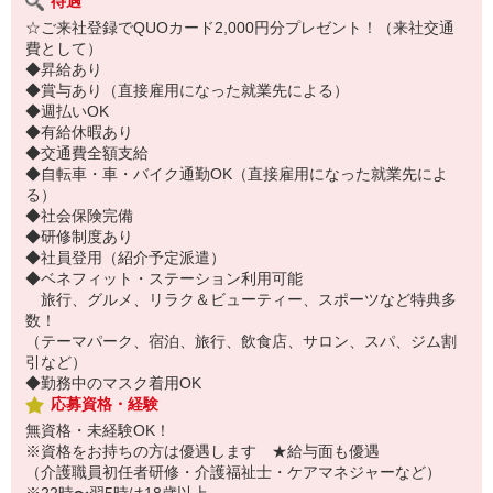
待遇
☆ご来社登録でQUOカード2,000円分プレゼント！（来社交通
費として）
◆昇給あり
◆賞与あり（直接雇用になった就業先による）
◆週払いOK
◆有給休暇あり
◆交通費全額支給
◆自転車・車・バイク通勤OK（直接雇用になった就業先によ
る）
◆社会保険完備
◆研修制度あり
◆社員登用（紹介予定派遣）
◆ベネフィット・ステーション利用可能
旅行、グルメ、リラク＆ビューティー、スポーツなど特典多
数！
（テーマパーク、宿泊、旅行、飲食店、サロン、スパ、ジム割
引など）
◆勤務中のマスク着用OK
応募資格・経験
無資格・未経験OK！
※資格をお持ちの方は優遇します ★給与面も優遇
（介護職員初任者研修・介護福祉士・ケアマネジャーなど）