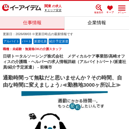
関東
の求人
▼エリア変更
仕事情報
企業情報
更新日：2026/08/03 ※更新日時点の最新情報です
アルバイト
パート
派遣社員
紹介予定派遣
職種：未経験・無資格OKの介護スタッフ
日研トータルソーシング株式会社 メディカルケア事業部/高崎オフ
ィスの介護職・ヘルパーの求人情報詳細（アルバイト/パート/派遣社
員/紹介予定派遣） - 前橋市
通勤時間って無駄だと思いませんか？その時間、自
由な時間に変えましょう♪≪勤務地3000ヶ所以上≫