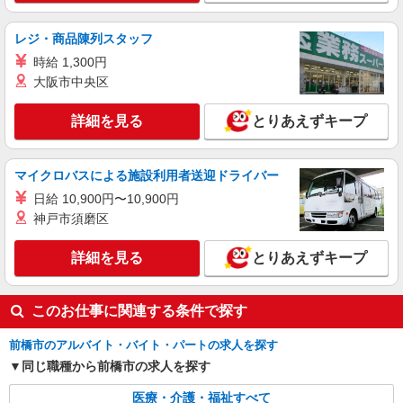
時給1500円〜2125円 ＜日払い有/週払い有/交
通費全支給(ガソリン代含む)＞
レジ・商品陳列スタッフ
前橋市江木町 ＜最寄り：江木駅＞
時給 1,300円
大阪市中央区
詳細を見る
キープ
詳細を見る
とりあえずキープ
派遣社員
株式会社kotrio /●TK-H-1856415
群馬総社駅＊高級シニアマンションでのサポー
マイクロバスによる施設利用者送迎ドライバー
ト職員＊.・：゜
日給 10,900円〜10,900円
時給1500円〜2125円 ＜日払い有/週払い有/交
神戸市須磨区
通費全支給(ガソリン代含む)＞
前橋市｜交通手段相談OK★
詳細を見る
とりあえずキープ
詳細を見る
キープ
このお仕事に関連する条件で探す
派遣社員
株式会社kotrio /●TK-H-1990707
前橋市のアルバイト・バイト・パートの求人を探す
＜江木＞小さなデイサービスSTAFF募集≪週3
同じ職種から前橋市の求人を探す
勤務≫≪夕方退社≫
医療・介護・福祉すべて
時給1500円〜2125円 ＜日払い有/週払い有/交