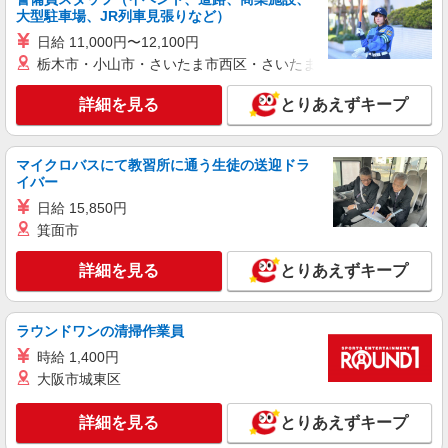
中央前橋駅のシニアマンション▼フロアの巡回
大型駐車場、JR列車見張りなど）
や安否確認など
日給 11,000円〜12,100円
時給1500円〜2125円 ★即日払いOK★交通費
栃木市・小山市・さいたま市西区・さいたま市岩槻区・久喜市・
全支給（ガソリン代含む）
前橋市三河町
詳細を見る
とりあえずキープ
詳細を見る
キープ
マイクロバスにて教習所に通う生徒の送迎ドラ
イバー
派遣社員
日給 15,850円
（株）ウィルオブ・ワークCW 高崎支店/ms100101
箕面市
日常生活の見守りスタッフ
時給1300円 ◆前払い・日払い・週払いOK
詳細を見る
とりあえずキープ
群馬県前橋市
詳細を見る
キープ
ラウンドワンの清掃作業員
時給 1,400円
派遣社員
大阪市城東区
株式会社kotrio /●TK-H-2099858
中央前橋駅＊幅広い世代が活動中！サ高住のサ
詳細を見る
とりあえずキープ
ポートSTAFF