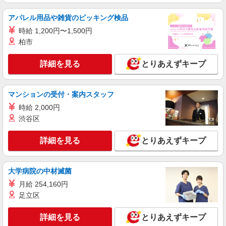
時給1500円〜2150円 ＜日払い有/週払い有/交
通費全支給(ガソリン代含む)＞
アパレル用品や雑貨のピッキング検品
前橋市三河町
時給 1,200円〜1,500円
柏市
詳細を見る
キープ
詳細を見る
とりあえずキープ
派遣社員
株式会社kotrio /●TK-H-1849891
マンションの受付・案内スタッフ
レア＊欠員により急募！シニア向けマンション
で生活サポート
時給 2,000円
時給1500円〜2125円 ＜日払い有/週払い有/交
渋谷区
通費全支給(ガソリン代含む)＞
前橋市三河町
詳細を見る
とりあえずキープ
詳細を見る
キープ
大学病院の中材滅菌
月給 254,160円
派遣社員
株式会社kotrio /●TK-H-1992331
足立区
江木駅⇒需要のある福祉業界で介護デビュー＊
資格支援あり
詳細を見る
とりあえずキープ