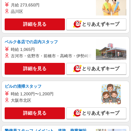
月給 273,650円
【面接なし】日払いでお給料即GETのデイサ
品川区
ービス＊江木駅
時給1500円〜2125円 ＜日払い有/週払い有/交
詳細を見る
とりあえずキープ
通費全支給(ガソリン代含む)＞
前橋市江木町 ＜最寄り：江木駅＞
ベルク各店での店内スタッフ
詳細を見る
キープ
時給 1,065円
古河市・佐野市・前橋市・高崎市・伊勢崎市・太田市・館林市・
派遣社員
株式会社kotrio /●TK-H-1880161
詳細を見る
とりあえずキープ
個別ケア重視！高級シニア住宅で巡回やケアな
ど＊前橋駅/日払いOK
時給1500円〜2125円 ＜日払い有/週払い有/交
ビルの清掃スタッフ
通費全支給(ガソリン代含む)＞
時給 1,200円〜1,200円
最寄り駅：前橋 車・バイク可
大阪市北区
詳細を見る
キープ
詳細を見る
とりあえずキープ
派遣社員
株式会社kotrio /●TK-H-1475056
警備員スタッフ（イベント、道路、商業施設、