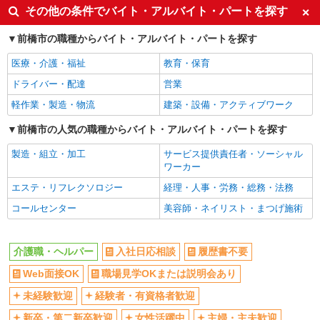
同じ特徴から三俣駅の求人を探す
その他の条件でバイト・アルバイト・パートを探す
入社日応相談
履歴書不要
前橋市の職種からバイト・アルバイト・パートを探す
Web面接OK
職場見学OKまたは説明会あり
医療・介護・福祉
教育・保育
未経験歓迎
経験者・有資格者歓迎
ドライバー・配達
営業
新卒・第二新卒歓迎
女性活躍中
軽作業・製造・物流
建築・設備・アクティブワーク
主婦・主夫歓迎
フリーター歓迎
学歴不問
前橋市の人気の職種からバイト・アルバイト・パートを探す
ブランクOK
ミドル（40代～）活躍中
エルダー（50代～）活躍中
製造・組立・加工
サービス提供責任者・ソーシャル
ワーカー
シニア（60代～）活躍中
昇給あり
エステ・リフレクソロジー
経理・人事・労務・総務・法務
週払い
週2～3日勤務OK
コールセンター
美容師・ネイリスト・まつげ施術
10時～勤務OK
16時前退社OK
時間や曜日が選べる・シフト自由
深夜
介護職・ヘルパー
入社日応相談
履歴書不要
禁煙・分煙
残業ほぼなし
Web面接OK
職場見学OKまたは説明会あり
転勤なし
登録制
交通費支給
社会保険あり
未経験歓迎
経験者・有資格者歓迎
社割・特典あり
研修制度あり
新卒・第二新卒歓迎
女性活躍中
主婦・主夫歓迎