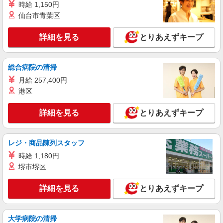
アルバイト
パート
派遣社員
紹介予定派遣
時給 1,150円
日研トータルソーシング株式会社 メディカルケア事業部/高崎オフィ
仙台市青葉区
ス
未経験・無資格OKの介護スタッフ
詳細を見る
とりあえずキープ
時給1,300円〜1,400円 ★週払いOK（規定あ
り） ※給与幅は経験・能力による
群馬県前橋市 【最寄駅】樋越駅 ★勤務地は
総合病院の清掃
3000ヶ所以上★ 自宅から通いやすいエリアなど、
月給 257,400円
お好きな勤務地をお選び下さい！！
港区
詳細を見る
キープ
詳細を見る
とりあえずキープ
派遣社員
（株）ウィルオブ・ワークCW 高崎支店/ms100101
高齢者向け住宅staff
レジ・商品陳列スタッフ
時給1350円 ◆前払い・日払い・週払いOK
時給 1,180円
群馬県前橋市
堺市堺区
詳細を見る
とりあえずキープ
詳細を見る
キープ
派遣社員
大学病院の清掃
株式会社kotrio /●TK-H-1854863