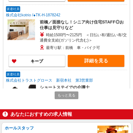
派遣社員
株式会社kotrio /●TK-H-1878242
前橋／面接なし！シニア向け住宅STAFF◎お
仕事は見守りなど
時給1500円〜2125円 ＜日払い有/週払い有/交
通費全支給(ガソリン代含む)＞
最寄り駅：前橋 車・バイク可
詳細を見る
キープ
派遣社員
株式会社トラストグロース 新宿本社 第3営業部
ショートステイでの介護士
時給：初任者1300円/実務者1350円/介護福祉士
もっと見る
1400円
群馬県前橋市
あなたにおすすめの求人情報
詳細を見る
キープ
ホールスタッフ