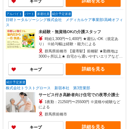
詳細を見る
キープ
早朝夜間（〜8:00、18:00〜）：時給1,763円〜 ＊
日曜祝日：時給1,710円〜 ◎身体介助、生活援助
が同時給 ◎キャンセル手当：職務時給の60％支給
アルバイト
パート
派遣社員
紹介予定派遣
日研トータルソーシング株式会社 メディカルケア事業部/高崎オフィ
ス
未経験・無資格OKの介護スタッフ
時給1,300円〜1,400円 ★週払いOK（規定あ
り） ※給与幅は経験・能力による
群馬県前橋市 【最寄駅】前橋駅 ★勤務地は
3000ヶ所以上★ 自宅から通いやすいエリアなど、
お好きな勤務地をお選び下さい！！
詳細を見る
キープ
紹介予定派遣
株式会社トラストグロース 新宿本社 第3営業部
サービス付き高齢者向け住宅での夜専介護士
1夜勤：21250円〜25500円 ※資格や経験など
による
群馬県前橋市
詳細を見る
キープ