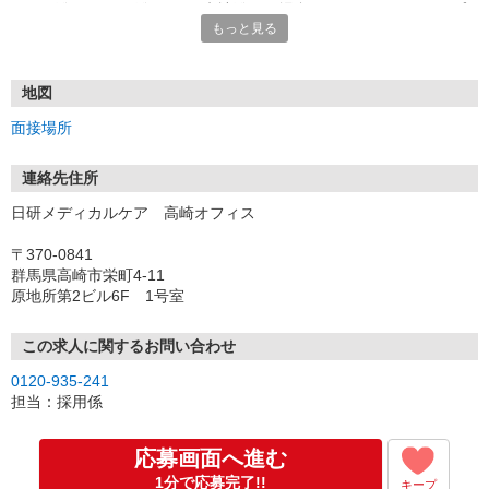
★TEL登録、WEB登録OK！来社登録の場合はクオカード2000円プ
もっと見る
レゼント
・履歴書＆写真不要で登録OK
・職場見学することも可能です
地図
面接場所
連絡先住所
日研メディカルケア 高崎オフィス
〒370-0841
群馬県高崎市栄町4-11
原地所第2ビル6F 1号室
この求人に関するお問い合わせ
0120-935-241
担当：採用係
応募画面へ進む
1分で応募完了!!
キープ