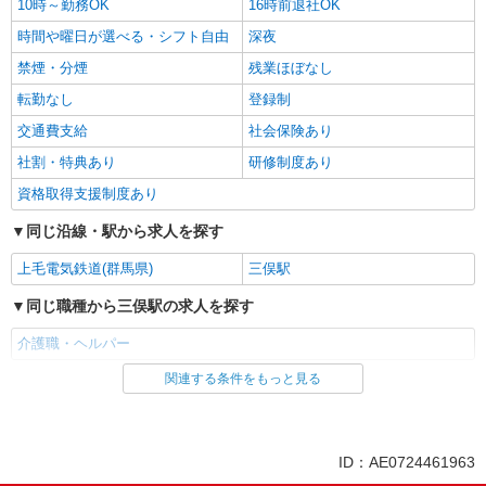
10時～勤務OK
16時前退社OK
時間や曜日が選べる・シフト自由
深夜
禁煙・分煙
残業ほぼなし
転勤なし
登録制
交通費支給
社会保険あり
社割・特典あり
研修制度あり
資格取得支援制度あり
同じ沿線・駅から求人を探す
上毛電気鉄道(群馬県)
三俣駅
同じ職種から三俣駅の求人を探す
介護職・ヘルパー
関連する条件をもっと見る
同じ雇用形態から三俣駅の求人を探す
アルバイト
パート
派遣社員
紹介予定派遣
ID：AE0724461963