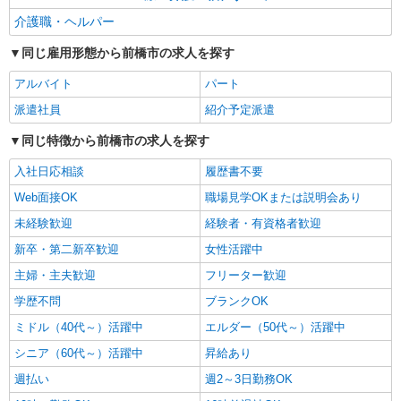
通費全支給(ガソリン代含む)＞
介護職・ヘルパー
前橋市江木町 ＜最寄り：江木駅＞
同じ雇用形態から前橋市の求人を探す
詳細を見る
キープ
アルバイト
パート
派遣社員
紹介予定派遣
同じ特徴から前橋市の求人を探す
入社日応相談
履歴書不要
Web面接OK
職場見学OKまたは説明会あり
未経験歓迎
経験者・有資格者歓迎
新卒・第二新卒歓迎
女性活躍中
主婦・主夫歓迎
フリーター歓迎
学歴不問
ブランクOK
ミドル（40代～）活躍中
エルダー（50代～）活躍中
シニア（60代～）活躍中
昇給あり
週払い
週2～3日勤務OK