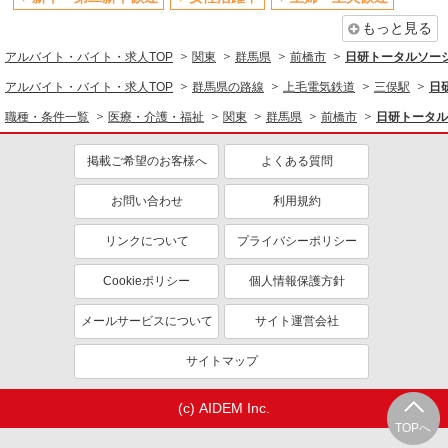
資格取得支援制度あり
もっと見る
同じ職種から求人を探す
アルバイト・バイト・求人TOP
関東
群馬県
前橋市
日研トータルソー
アルバイト・バイト・求人TOP
群馬県の路線
上毛電気鉄道
三俣駅
日
医療・介護・福祉
職種・条件一覧
医療・介護・福祉
関東
群馬県
前橋市
日研トータル
介護職・ヘルパー
同じ特徴から求人を探す
掲載ご希望のお客様へ
よくある質問
未経験歓迎
ミドル（40代～）活躍中
お問い合わせ
利用規約
週2～3日勤務OK
深夜
リンクについて
プライバシーポリシー
交通費支給
社会保険あり
Cookieポリシー
個人情報保護方針
メールサービスについて
サイト運営会社
サイトマップ
(c) AIDEM Inc.
TOPへ