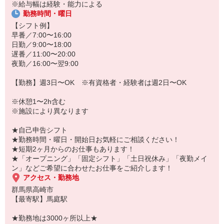
あなたのスキルに合わせて少しずつお仕事をお願いしていきます。
※給与幅は経験・能力による
20代・30代・40代・50代・60代、
勤務時間・曜日
若手からミドル、中高年（エルダー）、シニア世代まで幅広く活躍
【シフト例】
中！
早番／7:00〜16:00
日勤／9:00〜18:00
「こんな時だからこそ、しっかり稼いでおきたい！」
遅番／11:00〜20:00
「すぐに働けるところはないかな…」
夜勤／16:00〜翌9:00
「しっかり稼げるアルバイトを探してる。」
そんな方もぜひ！お気軽にご連絡ください♪
【勤務】週3日〜OK ※有資格者・経験者は週2日〜OK
※休憩1〜2h含む
※施設により異なります
★自己申告シフト
★勤務時間・曜日・開始日お気軽にご相談ください！
★短期2ヶ月からのお仕事もあります！
★「オープニング」「固定シフト」「土日祝休み」「夜勤メイ
ン」などご希望に合わせたお仕事をご紹介します！
アクセス・勤務地
群馬県高崎市
【最寄駅】馬庭駅
★勤務地は3000ヶ所以上★