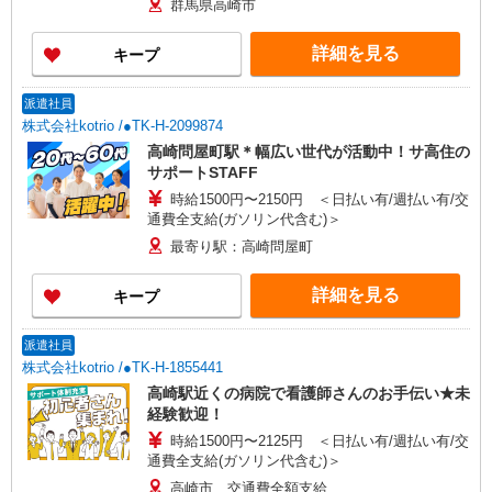
群馬県高崎市
詳細を見る
キープ
派遣社員
株式会社kotrio /●TK-H-2099874
高崎問屋町駅＊幅広い世代が活動中！サ高住の
サポートSTAFF
時給1500円〜2150円 ＜日払い有/週払い有/交
通費全支給(ガソリン代含む)＞
最寄り駅：高崎問屋町
詳細を見る
キープ
派遣社員
株式会社kotrio /●TK-H-1855441
高崎駅近くの病院で看護師さんのお手伝い★未
経験歓迎！
時給1500円〜2125円 ＜日払い有/週払い有/交
通費全支給(ガソリン代含む)＞
高崎市 交通費全額支給