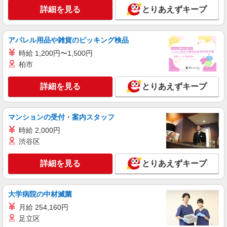
詳細を見る
とりあえずキープ
[ 綺麗 ]高級シニアマンションで生活ケア/見守
りなど/高崎駅
時給1500円〜2125円 ＜日払い有/週払い有/交
アパレル用品や雑貨のピッキング検品
通費全支給(ガソリン代含む)＞
時給 1,200円〜1,500円
高崎市◎車通勤OK
柏市
詳細を見る
キープ
詳細を見る
とりあえずキープ
派遣社員
（株）ウィルオブ・ワークCW 高崎支店/ms100101
マンションの受付・案内スタッフ
高齢者向けマンションstaff
時給 2,000円
時給1350円 ◆前払い・日払い・週払いOK
渋谷区
群馬県高崎市
詳細を見る
とりあえずキープ
詳細を見る
キープ
派遣社員
大学病院の中材滅菌
株式会社kotrio /●TK-H-2099877
月給 254,160円
群馬総社駅＊幅広い世代が活動中！サ高住のサ
足立区
ポートSTAFF