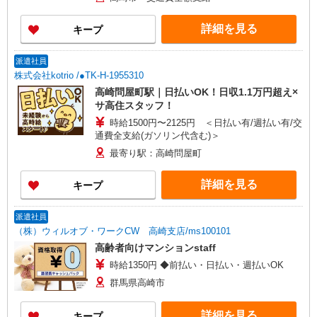
詳細を見る
キープ
派遣社員
株式会社kotrio /●TK-H-1955310
高崎問屋町駅｜日払いOK！日収1.1万円超え×
サ高住スタッフ！
時給1500円〜2125円 ＜日払い有/週払い有/交
通費全支給(ガソリン代含む)＞
最寄り駅：高崎問屋町
詳細を見る
キープ
派遣社員
（株）ウィルオブ・ワークCW 高崎支店/ms100101
高齢者向けマンションstaff
時給1350円 ◆前払い・日払い・週払いOK
群馬県高崎市
詳細を見る
キープ