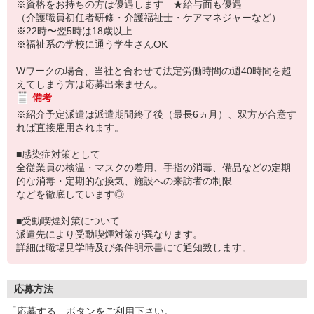
※資格をお持ちの方は優遇します ★給与面も優遇
（介護職員初任者研修・介護福祉士・ケアマネジャーなど）
※22時〜翌5時は18歳以上
※福祉系の学校に通う学生さんOK
Wワークの場合、当社と合わせて法定労働時間の週40時間を超
えてしまう方は応募出来ません。
備考
※紹介予定派遣は派遣期間終了後（最長6ヵ月）、双方が合意す
れば直接雇用されます。
■感染症対策として
全従業員の検温・マスクの着用、手指の消毒、備品などの定期
的な消毒・定期的な換気、施設への来訪者の制限
などを徹底しています◎
■受動喫煙対策について
派遣先により受動喫煙対策が異なります。
詳細は職場見学時及び条件明示書にて通知致します。
応募方法
「応募する」ボタンをご利用下さい。