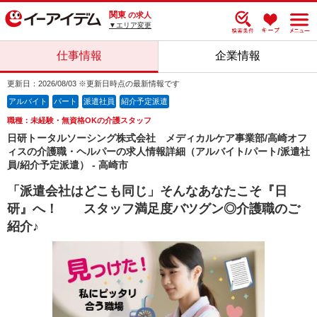
関東
の求人
▼エリア変更
仕事情報
企業情報
更新日：2026/08/03 ※更新日時点の最新情報です
アルバイト
パート
派遣社員
紹介予定派遣
職種：未経験・無資格OKの介護スタッフ
日研トータルソーシング株式会社 メディカルケア事業部/高崎オフ
ィスの介護職・ヘルパーの求人情報詳細（アルバイト/パート/派遣社
員/紹介予定派遣） - 高崎市
「派遣会社はどこも同じ」そんなあなたこそ『日
研』へ！ スタッフ満足度バツグン◎介護職のご
紹介♪