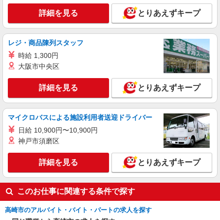
時給1500円〜2150円 ＜日払い有/週払い有/交
詳細を見る
とりあえずキープ
通費全支給(ガソリン代含む)＞
高崎市
レジ・商品陳列スタッフ
詳細を見る
キープ
時給 1,300円
大阪市中央区
アルバイト
パート
派遣社員
紹介予定派遣
日研トータルソーシング株式会社 メディカルケア事業部/高崎オフィ
詳細を見る
とりあえずキープ
ス
介護スタッフ／資格あり or 経験者
マイクロバスによる施設利用者送迎ドライバー
時給1,330円〜1,400円 ◆無資格・経験者：時
給1,330円〜 ◆初任者研修・未経験：時給1,330
日給 10,900円〜10,900円
円〜 ◆初任者研修・経験者：時給1,350円〜 ◆介
群馬県高崎市 【最寄駅】高崎問屋町駅 ★勤務
神戸市須磨区
護福祉士：時給1,400円〜 ※経験者は3ヶ月以上 ※
地は3000ヶ所以上★ 自宅から通いやすいエリアな
給与幅は経験・能力による ★週払いOK（規定あ
ど、お好きな勤務地をお選び下さい！！
り）
詳細を見る
とりあえずキープ
詳細を見る
キープ
このお仕事に関連する条件で探す
派遣社員
株式会社kotrio /●TK-H-1602928
高崎市のアルバイト・バイト・パートの求人を探す
高崎市／面接なし！シニア向け住宅STAFF◎