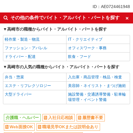
派遣社員
紹介予定派遣
ID：AE0724461948
同じ特徴から馬庭駅の求人を探す
その他の条件でバイト・アルバイト・パートを探す
入社日応相談
履歴書不要
高崎市の職種からバイト・アルバイト・パートを探す
Web面接OK
職場見学OKまたは説明会あり
軽作業・製造・物流
IT・クリエイティブ
未経験歓迎
経験者・有資格者歓迎
ファッション・アパレル
オフィスワーク・事務
新卒・第二新卒歓迎
女性活躍中
ドライバー・配達
飲食・フード
主婦・主夫歓迎
フリーター歓迎
学歴不問
高崎市の人気の職種からバイト・アルバイト・パートを探す
ブランクOK
ミドル（40代～）活躍中
エルダー（50代～）活躍中
弁当・惣菜
入出庫・商品管理・検品・検査
シニア（60代～）活躍中
昇給あり
エステ・リフレクソロジー
美容師・ネイリスト・まつげ施術
週払い
週2～3日勤務OK
大型ドライバー
施設警備・交通誘導警備・駐車輪
場管理・イベント警備
10時～勤務OK
16時前退社OK
時間や曜日が選べる・シフト自由
深夜
介護職・ヘルパー
入社日応相談
履歴書不要
禁煙・分煙
残業ほぼなし
Web面接OK
職場見学OKまたは説明会あり
転勤なし
登録制