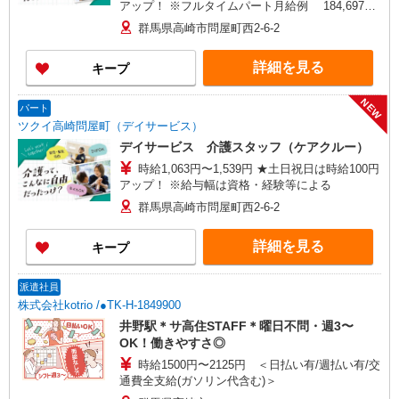
アップ！ ※フルタイムパート月給例 184,697
円〜267,402円 月額賃金は時給× 173.75時間
群馬県高崎市問屋町西2-6-2
（月毎に異なる） ※給与幅は資格・経験等による
詳細を見る
キープ
NEW
パート
ツクイ高崎問屋町（デイサービス）
デイサービス 介護スタッフ（ケアクルー）
時給1,063円〜1,539円 ★土日祝日は時給100円
アップ！ ※給与幅は資格・経験等による
群馬県高崎市問屋町西2-6-2
詳細を見る
キープ
派遣社員
株式会社kotrio /●TK-H-1849900
井野駅＊サ高住STAFF＊曜日不問・週3〜
OK！働きやすさ◎
時給1500円〜2125円 ＜日払い有/週払い有/交
通費全支給(ガソリン代含む)＞