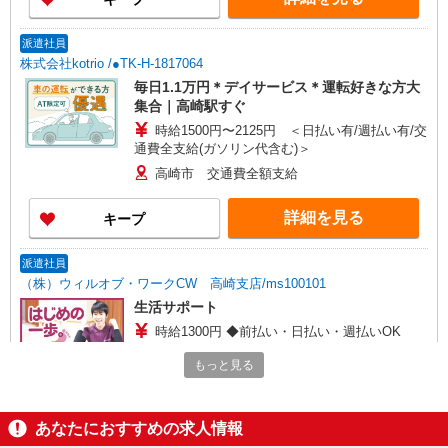
派遣社員
株式会社kotrio /●TK-H-1817064
毎日1.1万円＊デイサービス＊運転好きな方大
集合｜高崎駅すぐ
時給1500円〜2125円 ＜日払い有/週払い有/交
通費全支給(ガソリン代含む)＞
高崎市 交通費全額支給
詳細を見る
キープ
派遣社員
（株）ウィルオブ・ワークCW 高崎支店/ms100101
生活サポート
時給1300円 ◆前払い・日払い・週払いOK
群馬県高崎市
もっと見る
詳細を見る
キープ
あなたにおすすめの求人情報