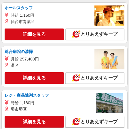
派遣社員
（株）ウィルオブ・ワークCW 高崎支店/ms100101
ホールスタッフ
高齢者向けマンションstaff
時給 1,150円
時給1350円 ◆前払い・日払い・週払いOK
仙台市青葉区
群馬県高崎市
詳細を見る
とりあえずキープ
詳細を見る
キープ
総合病院の清掃
派遣社員
月給 257,400円
株式会社kotrio /●TK-H-2099552
港区
[綺麗]高級シニアマンションで生活ケア/見守り
など/高崎問屋町駅
詳細を見る
とりあえずキープ
時給1500円〜2125円 ＜日払い有/週払い有/交
通費全支給(ガソリン代含む)＞
最寄り駅：高崎問屋町
レジ・商品陳列スタッフ
時給 1,180円
詳細を見る
キープ
堺市堺区
派遣社員
詳細を見る
とりあえずキープ
株式会社kotrio /●TK-H-2099884