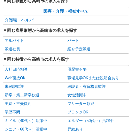
同じ職種から高崎市の求人を探す
お仕事は見守りなど
時給1500円〜2125円 ＜日払い有/週払い有/交
医療・介護・福祉すべて
通費全支給(ガソリン代含む)＞
介護職・ヘルパー
高崎市◎車通勤OK
同じ雇用形態から高崎市の求人を探す
詳細を見る
キープ
アルバイト
パート
派遣社員
紹介予定派遣
同じ特徴から高崎市の求人を探す
入社日応相談
履歴書不要
Web面接OK
職場見学OKまたは説明会あり
未経験歓迎
経験者・有資格者歓迎
新卒・第二新卒歓迎
女性活躍中
主婦・主夫歓迎
フリーター歓迎
学歴不問
ブランクOK
ミドル（40代～）活躍中
エルダー（50代～）活躍中
シニア（60代～）活躍中
昇給あり