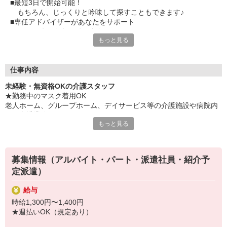
■最短3日で開始可能！
もちろん、じっくりと吟味して探すこともできます♪
■専任アドバイザーがあなたをサポート
困った時は遠慮せずご連絡を！
もっと見る
■手厚い福利厚生にもご注目を
特典満載のベネフィットステーションが利用できます！
スタッフさんの満足度バツグン！
仕事内容
設立40年以上の実績とノウハウを駆使し、最適な活躍場所をご紹
未経験・無資格OKの介護スタッフ
介◎
★勤務中のマスク着用OK
「以前派遣で働いた時は、ちょっと自分に合わなかったんだよ
老人ホーム、グループホーム、デイサービス等の介護施設や病院内
ね・・・」
での介護業務をお願いします。
そんなあなたも『日研メディカルケア』にお問い合わせくださ
もっと見る
い！
・食事や入浴のお手伝いなどの身体介護
・シーツ交換、ベッドメイクなどの環境整備
・薬やおしぼりの準備などのケア
募集情報（アルバイト・パート・派遣社員・紹介予
・体操や季節ごとのレクリエーション
定派遣）
・歩行、車椅子の介助
・見守り
給与
※施設により異なります
時給1,300円〜1,400円
★施設内は冷暖房完備！いつでも快適にお仕事できますよ！
★週払いOK（規定あり）
★まずはお名前を覚えてコミュニケーションをとるところから！