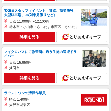
南高崎駅＊幅広い世代が活動中！サ高住のサポ
ートSTAFF
警備員スタッフ（イベント、道路、商業施設、
時給1500円〜2150円 ＜日払い有/週払い有/交
大型駐車場、JR列車見張りなど）
通費全支給(ガソリン代含む)＞
日給 11,000円〜12,100円
高崎市 交通費全額支給
栃木市・小山市・さいたま市西区・さいたま市岩槻区・久喜市・
詳細を見る
キープ
詳細を見る
とりあえずキープ
アルバイト
パート
派遣社員
紹介予定派遣
日研トータルソーシング株式会社 メディカルケア事業部/高崎オフィ
マイクロバスにて教習所に通う生徒の送迎ドラ
ス
イバー
介護スタッフ／資格あり or 経験者
日給 15,850円
時給1,330円〜1,400円 ◆無資格・経験者：時
箕面市
給1,330円〜 ◆初任者研修・未経験：時給1,330
円〜 ◆初任者研修・経験者：時給1,350円〜 ◆介
詳細を見る
とりあえずキープ
群馬県高崎市 【最寄駅】北高崎駅 ★勤務地は
護福祉士：時給1,400円〜 ※経験者は3ヶ月以上 ※
3000ヶ所以上★ 自宅から通いやすいエリアなど、
給与幅は経験・能力による ★週払いOK（規定あ
お好きな勤務地をお選び下さい！！
り）
ラウンドワンの清掃作業員
詳細を見る
キープ
時給 1,400円
大阪市城東区
派遣社員
株式会社kotrio /●TK-H-2099540