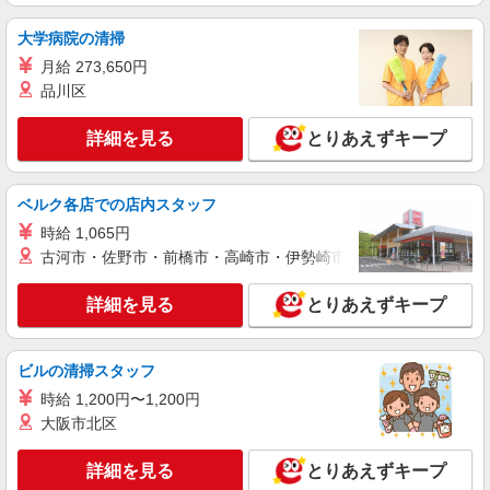
西吉井駅＊幅広い世代が活動中！サ高住のサポ
ートSTAFF
大学病院の清掃
時給1500円〜2150円 ＜日払い有/週払い有/交
月給 273,650円
通費全支給(ガソリン代含む)＞
品川区
高崎市 交通費全額支給
詳細を見る
とりあえずキープ
詳細を見る
キープ
アルバイト
パート
派遣社員
紹介予定派遣
ベルク各店での店内スタッフ
日研トータルソーシング株式会社 メディカルケア事業部/高崎オフィ
時給 1,065円
ス
古河市・佐野市・前橋市・高崎市・伊勢崎市・太田市・館林市・
未経験・無資格OKの介護スタッフ
時給1,300円〜1,400円 ★週払いOK（規定あ
詳細を見る
とりあえずキープ
り） ※給与幅は経験・能力による
群馬県高崎市 【最寄駅】倉賀野駅 ★勤務地は
3000ヶ所以上★ 自宅から通いやすいエリアなど、
ビルの清掃スタッフ
お好きな勤務地をお選び下さい！！
時給 1,200円〜1,200円
詳細を見る
キープ
大阪市北区
派遣社員
詳細を見る
とりあえずキープ
株式会社kotrio /●TK-H-2099873