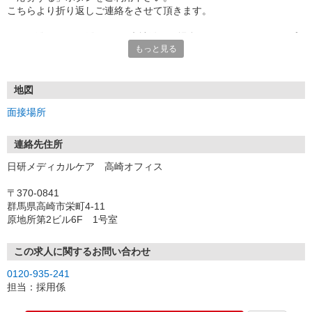
こちらより折り返しご連絡をさせて頂きます。
★TEL登録、WEB登録OK！来社登録の場合はクオカード2000円プ
もっと見る
レゼント
・履歴書＆写真不要で登録OK
・職場見学することも可能です
地図
面接場所
連絡先住所
日研メディカルケア 高崎オフィス
〒370-0841
群馬県高崎市栄町4-11
原地所第2ビル6F 1号室
この求人に関するお問い合わせ
0120-935-241
担当：採用係