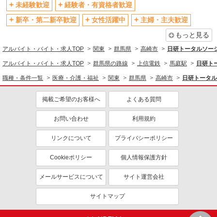
交通費支給
社会保険あり
未経験歓迎
経験者・有資格者歓迎
社割・特典あり
研修制度あり
新卒・第二新卒歓迎
女性活躍中
主婦・主夫歓迎
資格取得支援制度あり
もっと見る
同じ職種から求人を探す
アルバイト・バイト・求人TOP
関東
群馬県
高崎市
日研トータルソー
アルバイト・バイト・求人TOP
群馬県の路線
上信電鉄
馬庭駅
日研ト
医療・介護・福祉
職種・条件一覧
医療・介護・福祉
関東
群馬県
高崎市
日研トータル
介護職・ヘルパー
同じ特徴から求人を探す
掲載ご希望のお客様へ
よくある質問
未経験歓迎
ミドル（40代～）活躍中
お問い合わせ
利用規約
週2～3日勤務OK
深夜
リンクについて
プライバシーポリシー
交通費支給
社会保険あり
Cookieポリシー
個人情報保護方針
メールサービスについて
サイト運営会社
サイトマップ