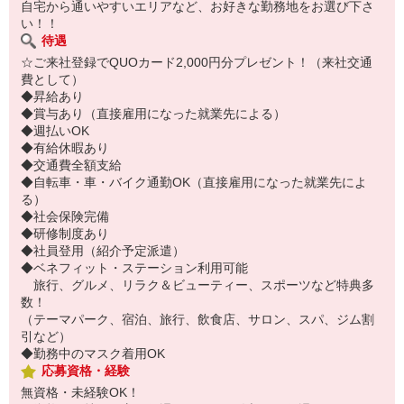
自宅から通いやすいエリアなど、お好きな勤務地をお選び下さ
い！！
待遇
☆ご来社登録でQUOカード2,000円分プレゼント！（来社交通
費として）
◆昇給あり
◆賞与あり（直接雇用になった就業先による）
◆週払いOK
◆有給休暇あり
◆交通費全額支給
◆自転車・車・バイク通勤OK（直接雇用になった就業先によ
る）
◆社会保険完備
◆研修制度あり
◆社員登用（紹介予定派遣）
◆ベネフィット・ステーション利用可能
旅行、グルメ、リラク＆ビューティー、スポーツなど特典多
数！
（テーマパーク、宿泊、旅行、飲食店、サロン、スパ、ジム割
引など）
◆勤務中のマスク着用OK
応募資格・経験
無資格・未経験OK！