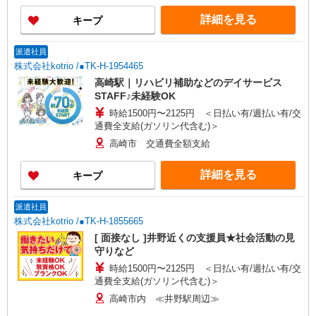
詳細を見る
キープ
派遣社員
株式会社kotrio /●TK-H-1954465
高崎駅｜リハビリ補助などのデイサービス
STAFF♪未経験OK
時給1500円〜2125円 ＜日払い有/週払い有/交
通費全支給(ガソリン代含む)＞
高崎市 交通費全額支給
詳細を見る
キープ
派遣社員
株式会社kotrio /●TK-H-1855665
[ 面接なし ]井野近くの支援員★社会活動の見
守りなど
時給1500円〜2125円 ＜日払い有/週払い有/交
通費全支給(ガソリン代含む)＞
高崎市内 ≪井野駅周辺≫