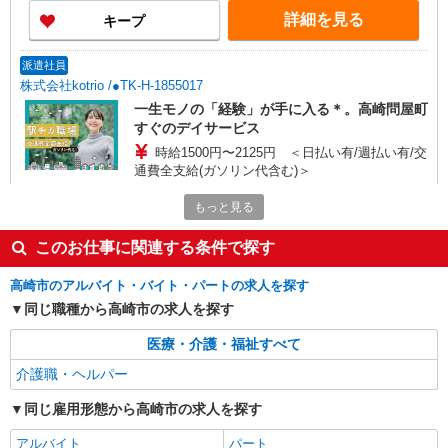
詳細を見る
キープ
派遣社員
株式会社kotrio /●TK-H-1855017
一生モノの「経験」が手に入る＊。高崎問屋町
すぐのデイサービス
時給1500円〜2125円 ＜日払い有/週払い有/交
通費全支給(ガソリン代含む)＞
最寄り駅：高崎問屋町
もっと見る
詳細を見る
キープ
このお仕事に関連する条件で探す
高崎市のアルバイト・バイト・パートの求人を探す
派遣社員
株式会社kotrio /●TK-H-2014868
同じ職種から高崎市の求人を探す
高崎問屋町駅＊年齢不問◎未経験から安定した
医療・介護・福祉すべて
業界へ＊サ高住
時給1500円〜2125円 ＜日払い有/週払い有/交
介護職・ヘルパー
通費全支給(ガソリン代含む)＞
同じ雇用形態から高崎市の求人を探す
最寄り駅：高崎問屋町
アルバイト
パート