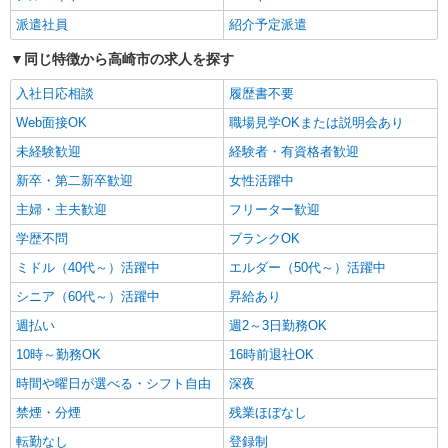
詳細を見る
キープ
派遣社員
紹介予定派遣
派遣社員
同じ特徴から高崎市の求人を探す
株式会社kotrio /●TK-H-1854862
入社日応相談
履歴書不要
【面接なし】日払いでお給料即GETのデイサ
ービス＊高崎問屋町駅
Web面接OK
職場見学OKまたは説明会あり
時給1500円〜2125円 ＜日払い有/週払い有/交
未経験歓迎
経験者・有資格者歓迎
通費全支給(ガソリン代含む)＞
新卒・第二新卒歓迎
女性活躍中
最寄り駅：高崎問屋町
主婦・主夫歓迎
フリーター歓迎
詳細を見る
キープ
学歴不問
ブランクOK
ミドル（40代～）活躍中
エルダー（50代～）活躍中
派遣社員
シニア（60代～）活躍中
昇給あり
株式会社kotrio /●TK-H-1953998
高崎問屋町駅｜シニア向けマンションでの生活
週払い
週2～3日勤務OK
サポート・巡回
10時～勤務OK
16時前退社OK
時給1500円〜2125円 ＜日払い有/週払い有/交
通費全支給(ガソリン代含む)＞
時間や曜日が選べる・シフト自由
深夜
最寄り駅：高崎問屋町
禁煙・分煙
残業ほぼなし
転勤なし
登録制