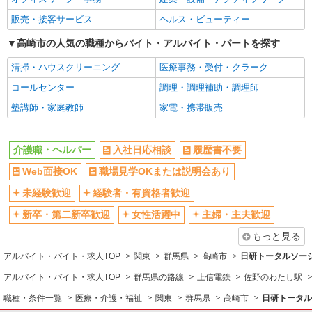
詳細を見る
キープ
新卒・第二新卒歓迎
女性活躍中
販売・接客サービス
ヘルス・ビューティー
主婦・主夫歓迎
フリーター歓迎
派遣社員
高崎市の人気の職種からバイト・アルバイト・パートを探す
株式会社kotrio /●TK-H-1901680
学歴不問
ブランクOK
清掃・ハウスクリーニング
医療事務・受付・クラーク
高崎駅＠有料老人ホーム◎上質な支援、納得の
ミドル（40代～）活躍中
エルダー（50代～）活躍中
報酬、充実研修♪
コールセンター
調理・調理補助・調理師
シニア（60代～）活躍中
昇給あり
時給1500円〜2125円 ＜日払い有/週払い有/交
塾講師・家庭教師
家電・携帯販売
通費全支給(ガソリン代含む)＞
週払い
週2～3日勤務OK
高崎市 交通費全額支給
10時～勤務OK
16時前退社OK
介護職・ヘルパー
入社日応相談
履歴書不要
時間や曜日が選べる・シフト自由
深夜
詳細を見る
キープ
Web面接OK
職場見学OKまたは説明会あり
禁煙・分煙
残業ほぼなし
未経験歓迎
経験者・有資格者歓迎
派遣社員
転勤なし
登録制
株式会社kotrio /●TK-H-2099562
新卒・第二新卒歓迎
女性活躍中
主婦・主夫歓迎
交通費支給
社会保険あり
[ 綺麗 ]高級シニアマンションで生活ケア/見守
もっと見る
りなど/西吉井駅
社割・特典あり
研修制度あり
時給1500円〜2125円 ＜日払い有/週払い有/交
アルバイト・バイト・求人TOP
関東
群馬県
高崎市
日研トータルソー
資格取得支援制度あり
通費全支給(ガソリン代含む)＞
アルバイト・バイト・求人TOP
群馬県の路線
上信電鉄
佐野のわたし駅
同じ職種から求人を探す
高崎市 交通費全額支給
職種・条件一覧
医療・介護・福祉
関東
群馬県
高崎市
日研トータル
医療・介護・福祉