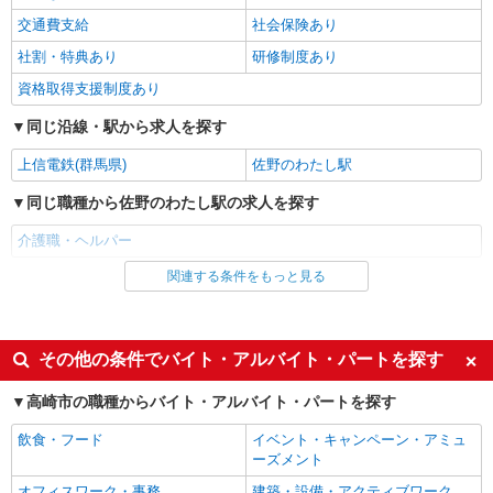
詳細を見る
キープ
交通費支給
社会保険あり
派遣社員
社割・特典あり
研修制度あり
株式会社ブレイブ（マイナビグループ）/MD10
資格取得支援制度あり
介護スタッフ ◆デイサービス、サービス付き
高齢者向け住宅、グループホームなど様々な勤
同じ沿線・駅から求人を探す
務先から選べます。
未経験：時給1350〜1550円（資格・経験によ
上信電鉄(群馬県)
佐野のわたし駅
る） 経験者：時給1550〜1750円（資格・経験によ
る） ◎月収例 時給1750円×1日8時間×22日（週5
群馬県高崎市 【最寄駅】 ◆各線「高崎駅」 ◆
同じ職種から佐野のわたし駅の求人を探す
日）＝30万8000円 ◆昇給あり ◆支払い方法 ※日
各線「倉賀野駅」 ◆JR上越線「井野駅」 ★その
払い/週払い/月払い対応も可能です。詳しくは面談
他、近隣に多数勤務地あります！
介護職・ヘルパー
時にご相談ください。 ◆交通費：別途全額支給 ※
詳細を見る
キープ
当社規定あり
関連する条件をもっと見る
同じ雇用形態から佐野のわたし駅の求人を探す
アルバイト
パート
派遣社員
株式会社kotrio /●TK-H-2014602
派遣社員
紹介予定派遣
その他の条件でバイト・アルバイト・パートを探す
高崎問屋町駅◆サ高住スタッフ◆穏やかな職場
×週3〜×残業なし
同じ特徴から佐野のわたし駅の求人を探す
高崎市の職種からバイト・アルバイト・パートを探す
時給1500円〜2125円 ＜日払い有/週払い有/交
入社日応相談
履歴書不要
通費全支給(ガソリン代含む)＞
飲食・フード
イベント・キャンペーン・アミュ
Web面接OK
職場見学OKまたは説明会あり
最寄り駅：高崎問屋町
ーズメント
未経験歓迎
経験者・有資格者歓迎
オフィスワーク・事務
建築・設備・アクティブワーク