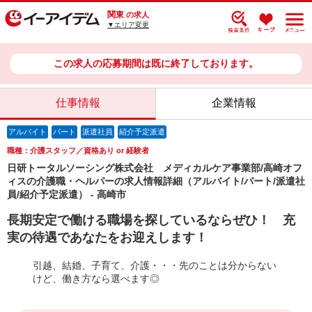
関東
の求人
▼エリア変更
この求人の応募期間は既に終了しております。
仕事情報
企業情報
アルバイト
パート
派遣社員
紹介予定派遣
職種：介護スタッフ／資格あり or 経験者
日研トータルソーシング株式会社 メディカルケア事業部/高崎オフ
ィスの介護職・ヘルパーの求人情報詳細（アルバイト/パート/派遣社
員/紹介予定派遣） - 高崎市
長期安定で働ける職場を探しているならぜひ！ 充
実の待遇であなたをお迎えします！
引越、結婚、子育て、介護・・・先のことは分からない
けど、働き方なら選べます◎