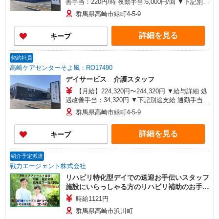
善手当：220円/時 夜勤手当:6,000円/回 ▼下記別途
支給 通勤手当 年末年始手当：380円/時 寸志あ
群馬県高崎市緑町4-5-9
り：年2回（6月・12月） ※業績による ※処遇改
善手当は試用期間中(3ヶ月)は支給なし
詳細を見る
キープ
契約社員
高崎ケアセンターそよ風：RO17490
デイサービス 介護スタッフ
【月給】224,320円〜244,320円 ▼給与詳細 処
遇改善手当：34,320円 ▼下記別途支給 通勤手当
年末年始手当：380円/時 昇給年1回（4月） 寸志あ
群馬県高崎市緑町4-5-9
り：年2回（6月・12月） ※業績による 特別報
酬：平均33.8万円（最高額130万円） ※2025年6月
詳細を見る
キープ
支給実績 ※処遇改善手当は試用期間中(3ヶ月)は支
給なし
紹介予定派遣
戦力エージェント株式会社
リハビリ特化型デイでの送迎お手伝いスタッフ
施設にいらっしゃる方のリハビリ補助のお手伝
いをメインに送迎、記録をお願いします♪ 一般
時給1121円
的なデイサービスの入浴、食事、排泄介助業務
群馬県高崎市浜川町
はありません