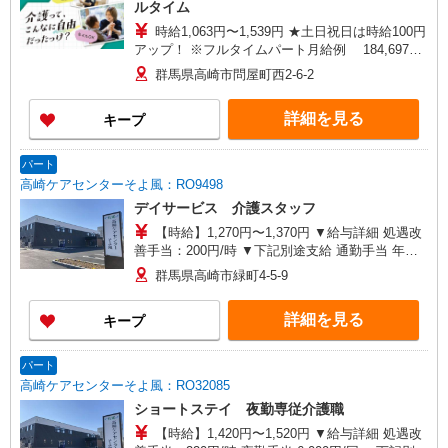
ルタイム
時給1,063円〜1,539円 ★土日祝日は時給100円
アップ！ ※フルタイムパート月給例 184,697
円〜267,402円 月額賃金は時給× 173.75時間
群馬県高崎市問屋町西2-6-2
（月毎に異なる） ※給与幅は資格・経験等による
詳細を見る
キープ
パート
高崎ケアセンターそよ風：RO9498
デイサービス 介護スタッフ
【時給】1,270円〜1,370円 ▼給与詳細 処遇改
善手当：200円/時 ▼下記別途支給 通勤手当 年末
年始手当：380円/時 寸志あり：年2回（6月・12
群馬県高崎市緑町4-5-9
月） ※業績による ※処遇改善手当は試用期間中(3
ヶ月)は支給なし
詳細を見る
キープ
パート
高崎ケアセンターそよ風：RO32085
ショートステイ 夜勤専従介護職
【時給】1,420円〜1,520円 ▼給与詳細 処遇改