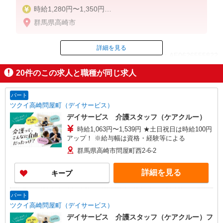
時給1,280円〜1,350円
群馬県高崎市
◆無資格・経験者：時給1,280円〜
◆初任者研修・未経験：時給1,280円〜
◆初任者研修・経験者：時給1,300円〜
詳細を見る
ID：AE0626555822
◆介護福祉士：時給1,350円〜
20
件のこの求人と職種が同じ求人
※経験者は3ヶ月以上
掲載期間終了
※給与幅は経験・能力による
パート
★週払いOK（規定あり）
ツクイ高崎問屋町（デイサービス）
デイサービス 介護スタッフ（ケアクルー）
時給1,063円〜1,539円 ★土日祝日は時給100円
アップ！ ※給与幅は資格・経験等による
群馬県高崎市問屋町西2-6-2
詳細を見る
キープ
パート
ツクイ高崎問屋町（デイサービス）
デイサービス 介護スタッフ（ケアクルー）フ