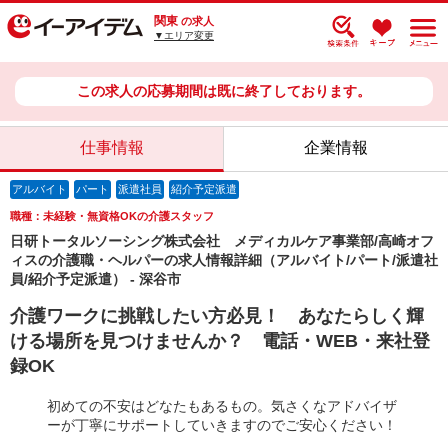
関東
の求人
▼エリア変更
この求人の応募期間は既に終了しております。
仕事情報
企業情報
アルバイト
パート
派遣社員
紹介予定派遣
職種：未経験・無資格OKの介護スタッフ
日研トータルソーシング株式会社 メディカルケア事業部/高崎オフ
ィスの介護職・ヘルパーの求人情報詳細（アルバイト/パート/派遣社
員/紹介予定派遣） - 深谷市
介護ワークに挑戦したい方必見！ あなたらしく輝
ける場所を見つけませんか？ 電話・WEB・来社登
録OK
初めての不安はどなたもあるもの。気さくなアドバイザ
ーが丁寧にサポートしていきますのでご安心ください！