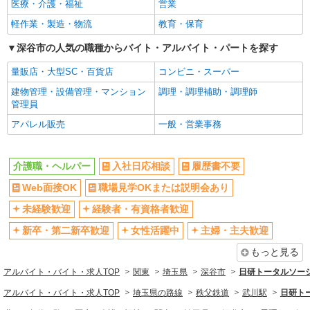
医療・介護・福祉
営業
未経験歓迎
経験者・有資格者歓迎
詳細を見る
キープ
軽作業・製造・物流
教育・保育
新卒・第二新卒歓迎
女性活躍中
派遣社員
深谷市の人気の職種からバイト・アルバイト・パートを探す
主婦・主夫歓迎
フリーター歓迎
株式会社トラストグロース 新宿本社 第3営業部
量販店・大型SC・百貨店
コンビニ・スーパー
学歴不問
ブランクOK
サービス付き高齢者向け住宅及び介護付き有料
老人ホームでの介護士
建物管理・設備管理・マンション
調理・調理補助・調理師
ミドル（40代～）活躍中
エルダー（50代～）活躍中
管理員
時給：初任者研修1200円〜/実務者研修1300
シニア（60代～）活躍中
昇給あり
円〜/介護福祉士1450円〜 ※資格や経験などによ
アパレル販売
一般・営業事務
る
週払い
週2～3日勤務OK
埼玉県深谷市
10時～勤務OK
16時前退社OK
介護職・ヘルパー
入社日応相談
履歴書不要
詳細を見る
キープ
時間や曜日が選べる・シフト自由
深夜
Web面接OK
職場見学OKまたは説明会あり
禁煙・分煙
残業ほぼなし
派遣社員
未経験歓迎
経験者・有資格者歓迎
株式会社トラストグロース 新宿本社 第3営業部
転勤なし
登録制
特別養護老人ホームでの夜専介護士
新卒・第二新卒歓迎
女性活躍中
主婦・主夫歓迎
交通費支給
社会保険あり
1夜勤：30020円〜32870円 ※資格・経験など
もっと見る
社割・特典あり
研修制度あり
による。
アルバイト・バイト・求人TOP
関東
埼玉県
深谷市
日研トータルソー
資格取得支援制度あり
埼玉県深谷市
アルバイト・バイト・求人TOP
埼玉県の路線
秩父鉄道
武川駅
日研ト
同じ職種から求人を探す
詳細を見る
キープ