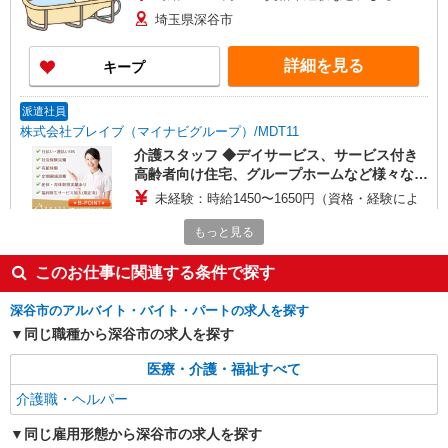
埼玉県深谷市
詳細を見る
キープ
派遣社員
株式会社ブレイブ（マイナビグループ）/MDT11
介護スタッフ ◆デイサービス、サービス付き
高齢者向け住宅、グループホームなど様々な勤
務先から選べます。
未経験：時給1450〜1650円（資格・経験によ
る） 経験者：時給1650〜1850円（資格・経験によ
もっと見る
る） ◎月収例 時給1850円×1日8時間×22日（週5
埼玉県深谷市 【最寄駅】 ◆秩父鉄道「明戸
日）＝32万5600円 ◆昇給あり ◆支払い方法 ※日
駅」 ◆JR高崎線「岡部駅」 ◆秩父鉄道「小前田
払い/週払い/月払い対応も可能です。詳しくは面談
このお仕事に関連する条件で探す
駅」 ★その他、近隣に多数勤務地あります！
時にご相談ください。 ◆交通費：別途全額支給 ※
詳細を見る
キープ
当社規定あり
深谷市のアルバイト・バイト・パートの求人を探す
同じ職種から深谷市の求人を探す
派遣社員
医療・介護・福祉すべて
株式会社kotrio /●SI-H-2067188
深谷駅＊年齢不問◎未経験から安定した業界へ
介護職・ヘルパー
＊サ高住
同じ雇用形態から深谷市の求人を探す
時給1600円〜2250円 ＜日払い有/週払い有/交