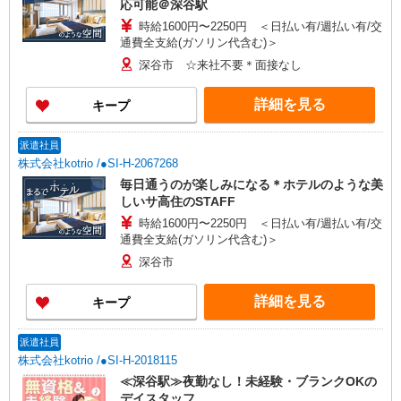
応可能＠深谷駅
時給1600円〜2250円 ＜日払い有/週払い有/交
通費全支給(ガソリン代含む)＞
深谷市 ☆来社不要＊面接なし
詳細を見る
キープ
派遣社員
株式会社kotrio /●SI-H-2067268
毎日通うのが楽しみになる＊ホテルのような美
しいサ高住のSTAFF
時給1600円〜2250円 ＜日払い有/週払い有/交
通費全支給(ガソリン代含む)＞
深谷市
詳細を見る
キープ
派遣社員
株式会社kotrio /●SI-H-2018115
≪深谷駅≫夜勤なし！未経験・ブランクOKの
デイスタッフ