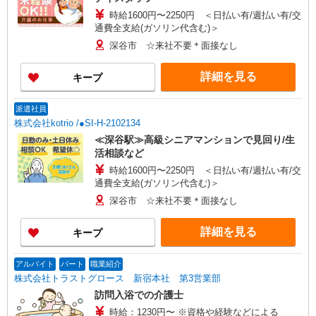
時給1600円〜2250円 ＜日払い有/週払い有/交
通費全支給(ガソリン代含む)＞
深谷市 ☆来社不要＊面接なし
詳細を見る
キープ
派遣社員
株式会社kotrio /●SI-H-2102134
≪深谷駅≫高級シニアマンションで見回り/生
活相談など
時給1600円〜2250円 ＜日払い有/週払い有/交
通費全支給(ガソリン代含む)＞
深谷市 ☆来社不要＊面接なし
詳細を見る
キープ
アルバイト
パート
職業紹介
株式会社トラストグロース 新宿本社 第3営業部
訪問入浴での介護士
時給：1230円〜 ※資格や経験などによる