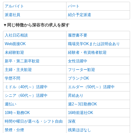
通費全支給(ガソリン代含む)＞
アルバイト
パート
深谷市
派遣社員
紹介予定派遣
詳細を見る
キープ
同じ特徴から深谷市の求人を探す
入社日応相談
履歴書不要
派遣社員
株式会社kotrio /●SI-H-2102069
Web面接OK
職場見学OKまたは説明会あり
深谷駅のサ高住STAFF▼フロアの巡回や安否
未経験歓迎
経験者・有資格者歓迎
確認/清掃など
新卒・第二新卒歓迎
女性活躍中
時給1600円〜2250円 ＜日払い有/週払い有/交
通費全支給(ガソリン代含む)＞
主婦・主夫歓迎
フリーター歓迎
深谷市 ☆来社不要＊面接なし
学歴不問
ブランクOK
ミドル（40代～）活躍中
エルダー（50代～）活躍中
詳細を見る
キープ
シニア（60代～）活躍中
昇給あり
派遣社員
週払い
週2～3日勤務OK
株式会社トラストグロース 新宿本社 第3営業部
10時～勤務OK
16時前退社OK
特別養護老人ホームでの夜専介護士
時間や曜日が選べる・シフト自由
深夜
1夜勤：30600円〜36000円 ※資格や経験など
による
禁煙・分煙
残業ほぼなし