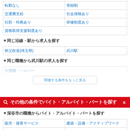
埼玉県深谷市
転勤なし
登録制
交通費支給
社会保険あり
詳細を見る
キープ
社割・特典あり
研修制度あり
派遣社員
資格取得支援制度あり
株式会社kotrio /●SI-H-2101451
【面接なし】日払いでお給料即GETのデイサ
同じ沿線・駅から求人を探す
ービス＊深谷駅
秩父鉄道(埼玉県)
武川駅
時給1600円〜2250円 ＜日払い有/週払い有/交
通費全支給(ガソリン代含む)＞
同じ職種から武川駅の求人を探す
深谷市 ☆来社不要＊面接なし
介護職・ヘルパー
詳細を見る
キープ
関連する条件をもっと見る
同じ雇用形態から武川駅の求人を探す
アルバイト
パート
派遣社員
株式会社トラストグロース 新宿本社 第3営業部
派遣社員
紹介予定派遣
その他の条件でバイト・アルバイト・パートを探す
サービス付き高齢者向け住宅での介護士
同じ特徴から武川駅の求人を探す
時給：初任者1400円〜1500円 実務者
深谷市の職種からバイト・アルバイト・パートを探す
1500円〜1600円 介福1600円〜1700円 ※
入社日応相談
履歴書不要
資格や経験などによる
販売・接客サービス
建築・設備・アクティブワーク
埼玉県深谷市
Web面接OK
職場見学OKまたは説明会あり