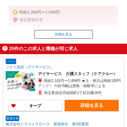
時給1,350円〜1,500円
★週払いOK（規定あり）
埼玉県深谷市
※給与幅は経験・能力による
詳細を見る
ID：AE0626555171
20
件のこの求人と職種が同じ求人
掲載期間終了
パート
ツクイ深谷（デイサービス）
デイサービス 介護スタッフ（ケアクルー）
時給1,141円〜1,469円 ★土・祝日は時給100円
アップ！ ※給与幅は資格・経験等による
埼玉県深谷市稲荷町1丁目10番28号
詳細を見る
キープ
派遣社員
株式会社トラストグロース 新宿本社 第3営業部