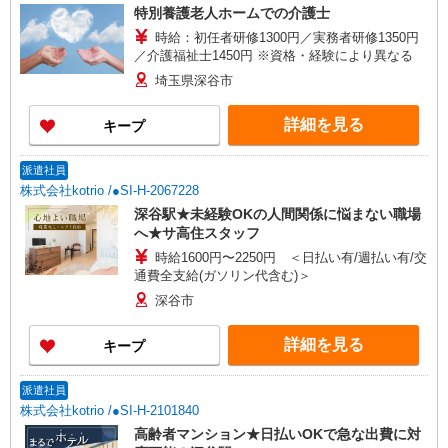
特別養護老人ホームでの介護士
時給：初任者研修1300円／実務者研修1350円
／介護福祉士1450円 ※資格・経験により異なる
埼玉県深谷市
詳細を見る
キープ
派遣社員
株式会社kotrio /●SI-H-2067228
深谷駅★未経験OKの人間関係に悩まない職場
へ★サ高住スタッフ
時給1600円〜2250円 ＜日払い有/週払い有/交
通費全支給(ガソリン代含む)＞
深谷市
詳細を見る
キープ
派遣社員
株式会社kotrio /●SI-H-2101840
高齢者マンション★日払いOKで急な出費に対