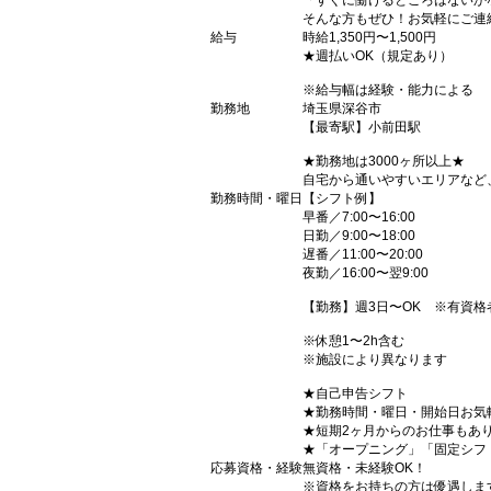
「すぐに働けるところはないか
そんな方もぜひ！お気軽にご連
給与
時給1,350円〜1,500円
★週払いOK（規定あり）
※給与幅は経験・能力による
勤務地
埼玉県深谷市
【最寄駅】小前田駅
★勤務地は3000ヶ所以上★
自宅から通いやすいエリアなど
勤務時間・曜日
【シフト例】
早番／7:00〜16:00
日勤／9:00〜18:00
遅番／11:00〜20:00
夜勤／16:00〜翌9:00
【勤務】週3日〜OK ※有資格
※休憩1〜2h含む
※施設により異なります
★自己申告シフト
★勤務時間・曜日・開始日お気
★短期2ヶ月からのお仕事もあ
★「オープニング」「固定シフ
応募資格・経験
無資格・未経験OK！
※資格をお持ちの方は優遇しま