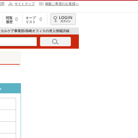
質問
サイトマップ
掲載ご希望のお客様へ
閲覧
キープ
0
0
履歴
リスト
ログイン
ィカルケア事業部/高崎オフィスの求人情報詳細
ら