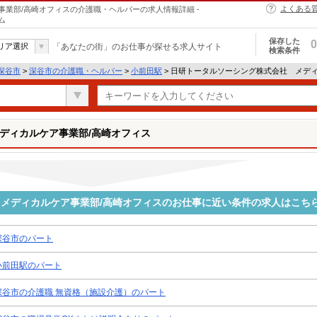
よくある
業部/高崎オフィスの介護職・ヘルパーの求人情報詳細 -
ム
保存した
0
リア選択
「あなたの街」のお仕事が探せる求人サイト
検索条件
深谷市
>
深谷市の介護職・ヘルパー
>
小前田駅
> 日研トータルソーシング株式会社 メデ
ディカルケア事業部/高崎オフィス
メディカルケア事業部/高崎オフィスのお仕事に近い条件の求人はこち
深谷市のパート
小前田駅のパート
深谷市の介護職 無資格（施設介護）のパート