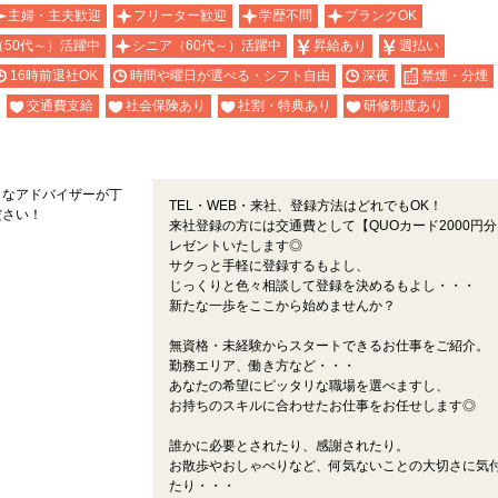
主婦・主夫歓迎
フリーター歓迎
学歴不問
ブランクOK
（50代～）活躍中
シニア（60代～）活躍中
昇給あり
週払い
16時前退社OK
時間や曜日が選べる・シフト自由
深夜
禁煙・分煙
交通費支給
社会保険あり
社割・特典あり
研修制度あり
くなアドバイザーが丁
TEL・WEB・来社、登録方法はどれでもOK！
ださい！
来社登録の方には交通費として【QUOカード2000円
レゼントいたします◎
サクっと手軽に登録するもよし、
じっくりと色々相談して登録を決めるもよし・・・
新たな一歩をここから始めませんか？
無資格・未経験からスタートできるお仕事をご紹介。
勤務エリア、働き方など・・・
あなたの希望にピッタリな職場を選べますし、
お持ちのスキルに合わせたお仕事をお任せします◎
誰かに必要とされたり、感謝されたり。
お散歩やおしゃべりなど、何気ないことの大切さに気
たり・・・