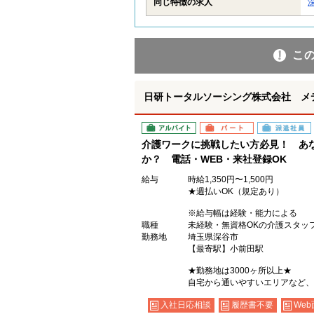
同じ特徴の求人
こ
日研トータルソーシング株式会社 メ
アルバイト
パート
派遣社員
介護ワークに挑戦したい方必見！ あ
か？ 電話・WEB・来社登録OK
給与
時給1,350円〜1,500円
★週払いOK（規定あり）
※給与幅は経験・能力による
職種
未経験・無資格OKの介護スタッ
勤務地
埼玉県深谷市
【最寄駅】小前田駅
★勤務地は3000ヶ所以上★
自宅から通いやすいエリアなど、
入社日応相談
履歴書不要
Web