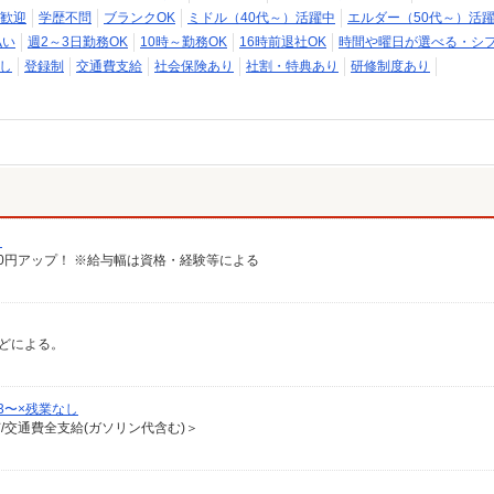
歓迎
学歴不問
ブランクOK
ミドル（40代～）活躍中
エルダー（50代～）活
払い
週2～3日勤務OK
10時～勤務OK
16時前退社OK
時間や曜日が選べる・シ
し
登録制
交通費支給
社会保険あり
社割・特典あり
研修制度あり
）
給100円アップ！ ※給与幅は資格・経験等による
などによる。
3〜×残業なし
有/交通費全支給(ガソリン代含む)＞