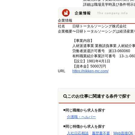
詳細は職場見学時及び条件明示
企業情報
社名
日研トータルソーシング株式会社
企業概要
〜日研トータルソーシングは経済産業
【事業内容】
人材派遣事業 業務請負事業 人材紹介
労働者派遣許可番号 派13-060060
有料職業紹介事業許可番号 13-ユ-060
【設立】1981年4月1日
【資本金】5000万円
URL
https://nikken-mc.com/
このお仕事に関連する条件で探す
同じ職種から求人を探す
介護職・ヘルパー
同じ特徴から求人を探す
入社日応相談
履歴書不要
Web面接OK