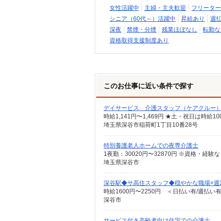
女性活躍中
主婦・主夫歓迎
フリーター
シニア（60代～）活躍中
昇給あり
週
深夜
禁煙・分煙
残業ほぼなし
転勤な
資格取得支援制度あり
このお仕事に近い条件で探す
デイサービス 介護スタッフ（ケアクルー
時給1,141円〜1,469円 ★土・祝日は時
埼玉県深谷市稲荷町1丁目10番28号
特別養護老人ホームでの夜専介護士
1夜勤：30020円〜32870円 ※資格・経験
埼玉県深谷市
深谷駅◆サ高住スタッフ◆穏やかな職場×週
時給1600円〜2250円 ＜日払い有/週払い
深谷市
サービス付き高齢者向け住宅での介護士