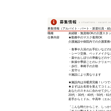
募集情報（アルバイト・パート・派遣社員・紹
職種
未経験・無資格OKの介護スタ
仕事内容
★勤務中のマスク着用OK
介護施設や病院内での介護業務
・食事や入浴のお手伝いなどの
・シーツ交換、ベッドメイクな
・薬やおしぼりの準備などのケ
・体操や季節ごとのレクリエー
・歩行、車椅子の介助
・見守り
※施設により異なります
★施設内は冷暖房完備！いつで
★まずはお名前を覚えてコミュ
あなたのスキルに合わせて少し
20代・30代・40代・50代・61
若手からミドル、中高年（エル
「こんな時だからこそ、しっか