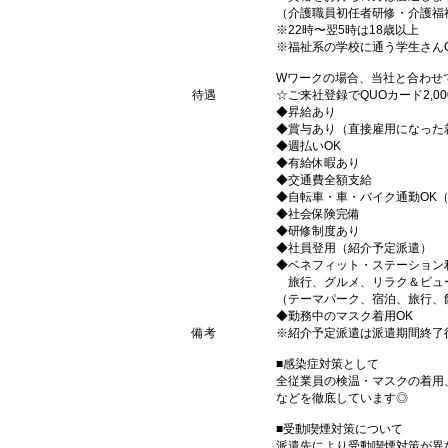
（介護職員初任者研修・介護福
※22時〜翌5時は18歳以上
※福祉系の学校に通う学生さん
Wワークの場合、当社と合わせ
待遇
☆ご来社登録でQUOカード2,
◆昇給あり
◆賞与あり（直接雇用になった
◆週払いOK
◆有給休暇あり
◆交通費全額支給
◆自転車・車・バイク通勤OK
◆社会保険完備
◆研修制度あり
◆社員登用（紹介予定派遣）
◆ベネフィット・ステーション
旅行、グルメ、リラク＆ビュ
（テーマパーク、宿泊、旅行、
◆勤務中のマスク着用OK
備考
※紹介予定派遣は派遣期間終了
■感染症対策として
全従業員の検温・マスクの着用
などを徹底しています◎
■受動喫煙対策について
派遣先により受動喫煙対策が異