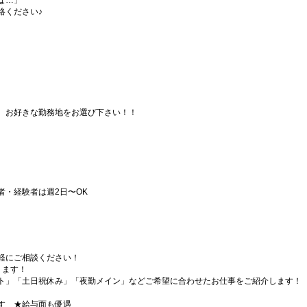
な…」
絡ください♪
、お好きな勤務地をお選び下さい！！
者・経験者は週2日〜OK
軽にご相談ください！
ります！
ト」「土日祝休み」「夜勤メイン」などご希望に合わせたお仕事をご紹介します！
す ★給与面も優遇