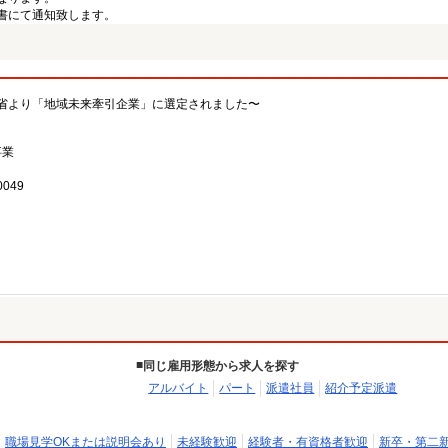
書にて通知致します。
省より「地域未来牽引企業」に選定されました〜
事業
049
同じ雇用形態から求人を探す
アルバイト
パート
派遣社員
紹介予定派遣
職場見学OKまたは説明会あり
未経験歓迎
経験者・有資格者歓迎
新卒・第二