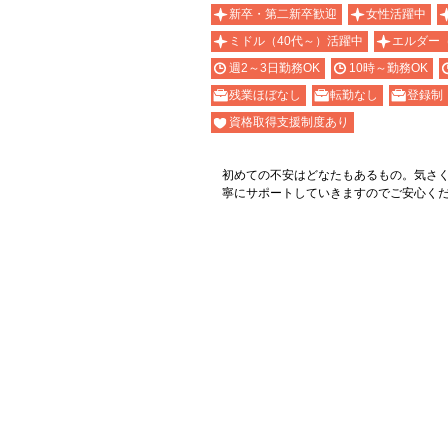
新卒・第二新卒歓迎
女性活躍中
ミドル（40代～）活躍中
エルダー
週2～3日勤務OK
10時～勤務OK
残業ほぼなし
転勤なし
登録制
資格取得支援制度あり
初めての不安はどなたもあるもの。気さ
寧にサポートしていきますのでご安心く