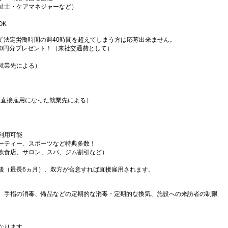
祉士・ケアマネジャーなど）
OK
て法定労働時間の週40時間を超えてしまう方は応募出来ません。
000円分プレゼント！（来社交通費として）
就業先による）
（直接雇用になった就業先による）
利用可能
ーティー、スポーツなど特典多数！
飲食店、サロン、スパ、ジム割引など）
後（最長6ヵ月）、双方が合意すれば直接雇用されます。
、手指の消毒、備品などの定期的な消毒・定期的な換気、施設への来訪者の制限
なります。