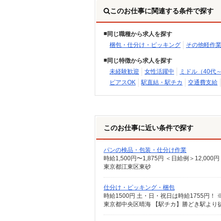
このお仕事に関連する条件で探す
同じ職種から求人を探す
梱包・仕分け・ピッキング
その他軽作
同じ特徴から求人を探す
未経験歓迎
女性活躍中
ミドル（40代
ピアスOK
駅直結・駅チカ
交通費支給
このお仕事に近い条件で探す
パンの検品・包装・仕分け作業
時給1,500円〜1,875円 ＜日給例＞12,00
東京都江東区東砂
仕分け・ピッキング・梱包
時給1500円 土・日・祝日は時給1755円
東京都中央区晴海 【駅チカ】勝どき駅より徒