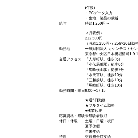
(午後)
・PCデータ入力
・生地、製品の裁断
給与
時給1,250円〜
＜月収例＞
212,500円
（時給1,250円×7.25h×20
勤務地
一般財団法人 カケンテストセン
東京都中央区日本橋堀留町1-9-
交通アクセス
「人形町駅」徒歩3分
「小伝馬町駅」徒歩6分
「馬喰横山駅」徒歩7分
「水天宮駅」徒歩10分
「三越前駅」徒歩10分
「馬喰町駅」徒歩10分
勤務時間・曜日
9:00〜17:15
★週5日勤務
★フルタイム勤務
●残業歓迎
応募資格・経験
未経験者歓迎
休日・休暇
土曜・日曜・祝日
夏季休暇
年末年始
待遇
交通費全額支給