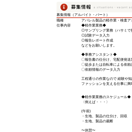
募集情報（アルバイト・パート）
職種
アパレル製品の軽作業・検査ア
仕事内容
◆軽作業業務◆
◎サンプリング業務（ハサミで
◎試験データ入力
◎報告レポート作成
などをお願いします。
◆事務アシスタント◆
〇報告書の仕分け、宅配便発送
〇徒歩または自転車による依頼
〇依頼情報のデータ入力
工程通りの作業なので 経験や
ファッションを支える仕事に興
◆軽作業業務のスケジュール◆
〈例えば・・・〉
(午前)
・生地、製品の仕分け、回収
・生地、製品の裁断
〜休憩〜