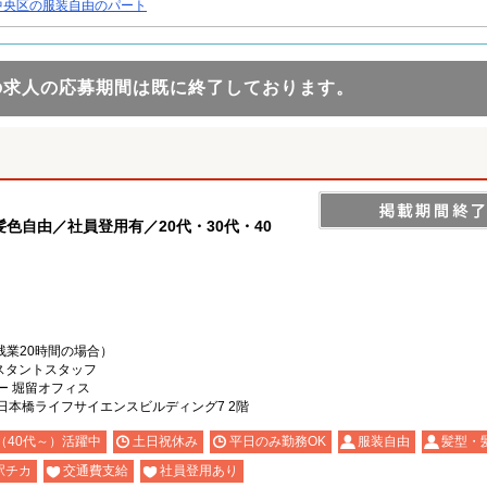
中央区の服装自由のパート
の求人の応募期間は既に終了しております。
色自由／社員登用有／20代・30代・40
務+残業20時間の場合）
スタントスタッフ
ー 堀留オフィス
0 日本橋ライフサイエンスビルディング7 2階
（40代～）活躍中
土日祝休み
平日のみ勤務OK
服装自由
髪型・
駅チカ
交通費支給
社員登用あり