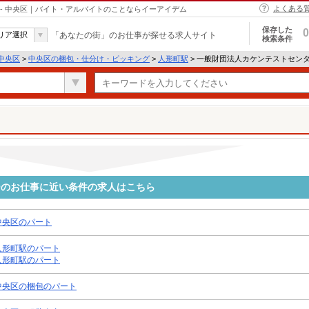
よくある
- 中央区｜バイト・アルバイトのことならイーアイデム
保存した
0
リア選択
「あなたの街」のお仕事が探せる求人サイト
検索条件
中央区
>
中央区の梱包・仕分け・ピッキング
>
人形町駅
> 一般財団法人カケンテストセン
ーのお仕事に近い条件の求人はこちら
中央区のパート
人形町駅のパート
人形町駅のパート
中央区の梱包のパート