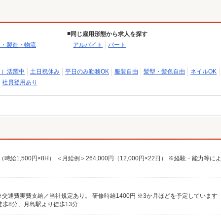
同じ雇用形態から求人を探す
業・製造・物流
アルバイト
パート
～）活躍中
土日祝休み
平日のみ勤務OK
服装自由
髪型・髪色自由
ネイルOK
社員登用あり
0円（時給1,500円×8H） ＜月給例＞264,000円（12,000円×22日） ※経験・能力等に
！ ※交通費実費支給／当社規定あり。 研修時給1400円 ※3か月ほどを予定しています
歩8分、月島駅より徒歩13分