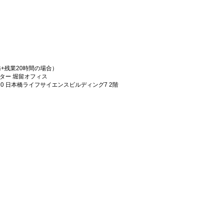
日勤務+残業20時間の場合）
ター 堀留オフィス
10 日本橋ライフサイエンスビルディング7 2階