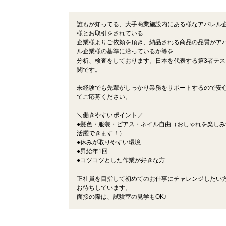
誰もが知ってる、大手商業施設内にある様なアパレル
様とお取引をされている
企業様よりご依頼を頂き、納品される商品の品質がア
ル企業様の基準に沿っているか等を
分析、検査をしております。日本を代表する第3者テス
関です。
未経験でも先輩がしっかり業務をサポートするので安
てご応募ください。
＼働きやすいポイント／
●髪色・服装・ピアス・ネイル自由（おしゃれを楽しみ
活躍できます！）
●休みが取りやすい環境
●昇給年1回
●コツコツとした作業が好きな方
正社員を目指して初めてのお仕事にチャレンジしたい
お待ちしています。
面接の際は、試験室の見学もOK♪