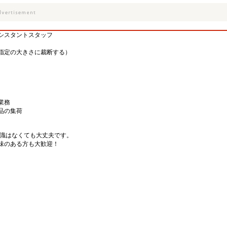
シスタントスタッフ
指定の大きさに裁断する）
業務
品の集荷
知識はなくても大丈夫です。
味のある方も大歓迎！