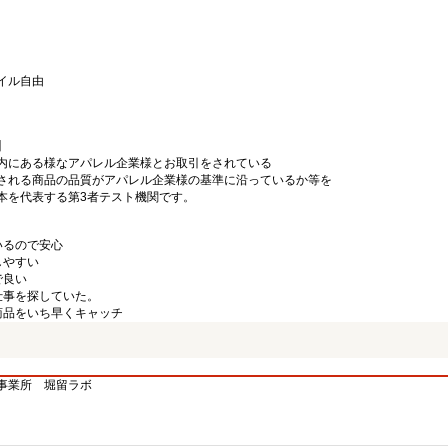
イル自由
】
内にある様なアパレル企業様とお取引をされている
される商品の品質がアパレル企業様の基準に沿っているか等を
本を代表する第3者テスト機関です。
いるので安心
しやすい
で良い
仕事を探していた。
商品をいち早くキャッチ
事業所 堀留ラボ