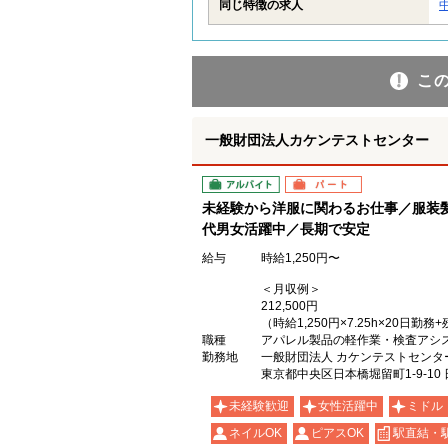
同じ特徴の求人
こ
一般財団法人カケンテストセンター
アルバイト
パート
未経験から洋服に関わるお仕事／服装髪
代男女活躍中／長期で安定
給与
時給1,250円〜
＜月収例＞
212,500円
（時給1,250円×7.25h×20日勤
職種
アパレル製品の軽作業・検査アシ
勤務地
一般財団法人 カケンテストセンタ
東京都中央区日本橋堀留町1-9-1
未経験歓迎
女性活躍中
ミドル
ネイルOK
ピアスOK
駅直結・