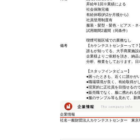
昇給年1回※業績による
社会保険完備
有給休暇(約2か月後から)
社員登用制度有
服装・髪型・髪色・ピアス・ネ
試用期間2週間（同条件）
喫煙可能区域での業務なし
備考
【カケンテストセンターって？
誰もが知ってる、大手商業施設
企業様よりご依頼を頂き、納品
分析、検査をしております。日
【スタッフインタビュー】
●困ったときも、近くに誰かが
●職場環境が良く、有給取得が
●現実的に正社員を目指せるの
●販売職でなく、服に携われる
●服のサンプル等も見れて、新
企業情報
社名
一般財団法人カケンテストセンター 東京