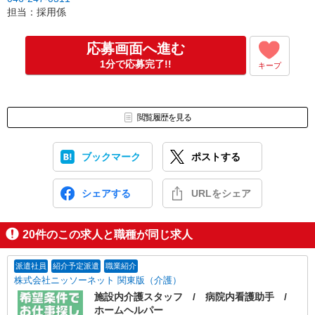
担当：採用係
応募画面へ進む
1分で応募完了!!
キープ
閲覧履歴を見る
ブックマーク
ポストする
シェアする
URLをシェア
20
件のこの求人と職種が同じ求人
派遣社員
紹介予定派遣
職業紹介
株式会社ニッソーネット 関東版（介護）
施設内介護スタッフ / 病院内看護助手 /
ホームヘルパー