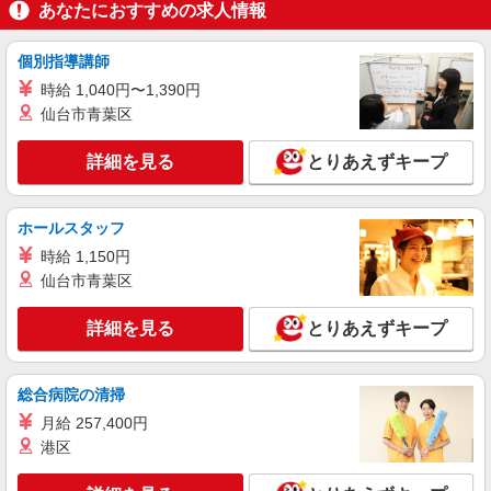
キープ
間） ※固定残業時間を超過する場合には超過勤務
あなたにおすすめの求人情報
手当として別途支給 ・夜勤手当：10,000円/1回
（上記給与とは別に支給） 下記資格をお持ちの方
職業紹介
個別指導講師
歓迎 ・認知症介護基礎研修 ・初任者研修 ・実務
株式会社kotrio /●YK-S-2098657
者研修 ・介護福祉士 など
時給 1,040円〜1,390円
厚木駅◆病院の補助STAFF◆患者さん支援/消
仙台市青葉区
毒など≪経験不問≫
【正社員】月給240,000〜400,000円 ・基本
詳細を見る
とりあえずキープ
給：200,000円〜220,000円 ・資格手当：10,000〜
30,000円 ・役職手当：10,000〜70,000円 ・処遇改
神奈川県厚木市
善手当：20,000〜60,000円（勤続年数、保有資格
により変動） ・固定残業手当：20,000円（10時
ホールスタッフ
詳細を見る
キープ
間） ※固定残業時間を超過する場合には超過勤務
時給 1,150円
手当として別途支給 ・夜勤手当：10,000円/1回
仙台市青葉区
（上記給与とは別に支給） 下記資格をお持ちの方
派遣社員
歓迎 ・認知症介護基礎研修 ・初任者研修 ・実務
株式会社kotrio /●YK-H-2014379
者研修 ・介護福祉士 など
詳細を見る
とりあえずキープ
≪愛甲石田駅≫年齢不問！０からスタートでも
活躍できる看護助手
時給1600円〜2250円 ＜日払い有/週払い有/交
総合病院の清掃
通費全支給(ガソリン代含む)＞
月給 257,400円
厚木市内 愛甲石田駅そば
港区
詳細を見る
キープ