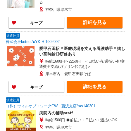
る
神奈川県厚木市
詳細を見る
キープ
派遣社員
株式会社kotrio /●YK-H-1902092
愛甲石田駅＊医療現場を支える看護助手＊嬉し
い高時給◎研修あり
時給1600円〜2250円 ＜日払い有/週払い有/交
通費全支給(ガソリン代含む)＞
厚木市内 愛甲石田駅そば
詳細を見る
キープ
派遣社員
（株）ウィルオブ・ワークCW 藤沢支店/ms140301
病院内の補助staff
時給1500円 ◆前払い・日払い・週払いOK
神奈川県厚木市