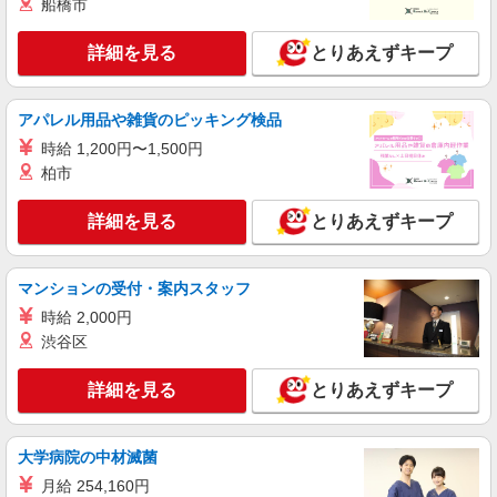
船橋市
アルバイト
パート
職業紹介
株式会社トラストグロース 新宿本社 第2営業部
詳細を見る
とりあえずキープ
病院での夜専看護師
1夜勤：31200円〜 ※経験などによる
アパレル用品や雑貨のピッキング検品
神奈川県厚木市
時給 1,200円〜1,500円
柏市
詳細を見る
キープ
詳細を見る
とりあえずキープ
職業紹介
株式会社kotrio /●YK-S-2023789
本厚木駅≫高級シニアマンションの看護師▼居
マンションの受付・案内スタッフ
室の巡回等
時給 2,000円
時給2400円〜＜交通費全額支給(ガソリン代含
渋谷区
む)＞
厚木市 あさひ公園の近く
詳細を見る
とりあえずキープ
詳細を見る
キープ
大学病院の中材滅菌
派遣社員
月給 254,160円
株式会社kotrio /●YK-H-1526331