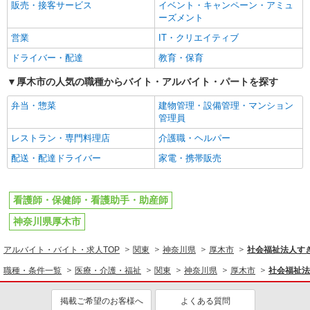
販売・接客サービス
イベント・キャンペーン・アミュ
ーズメント
営業
IT・クリエイティブ
ドライバー・配達
教育・保育
厚木市の人気の職種からバイト・アルバイト・パートを探す
弁当・惣菜
建物管理・設備管理・マンション
管理員
レストラン・専門料理店
介護職・ヘルパー
配送・配達ドライバー
家電・携帯販売
看護師・保健師・看護助手・助産師
神奈川県厚木市
アルバイト・バイト・求人TOP
関東
神奈川県
厚木市
社会福祉法人す
職種・条件一覧
医療・介護・福祉
関東
神奈川県
厚木市
社会福祉法
掲載ご希望のお客様へ
よくある質問