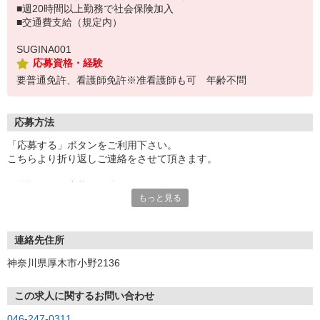
■週20時間以上勤務で社会保険加入
■交通費支給（規定内）
SUGINA001
応募資格・経験
要普通免許、看護師免許※准看護師も可 年齢不問
応募方法
「応募する」ボタンをご利用下さい。
こちらより折り返しご連絡をさせて頂きます。
お電話でのご応募もお待ちしております。
もっと見る
電話連絡の上、履歴書（写真貼付）を持参下さい。
※電話は（すぎなの郷）と出ます。
受付：（月〜金）9:00〜17:00
連絡先住所
神奈川県厚木市小野2136
この求人に関するお問い合わせ
046-247-0311