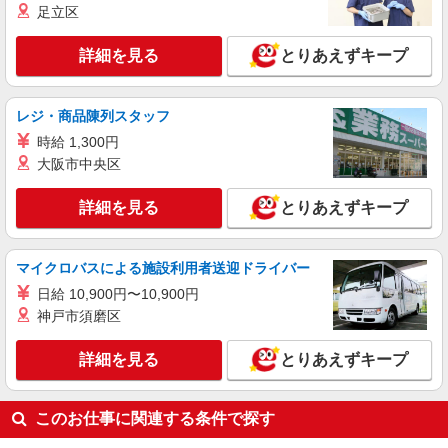
足立区
本厚木駅⇒病院内の補助STAFF▼医療器具の
洗浄、車いす誘導など
詳細を見る
とりあえずキープ
時給1600円〜2250円 ◆日払い/週払いOK/交
通費全支給（ガソリン代含む）◆
厚木市
レジ・商品陳列スタッフ
時給 1,300円
詳細を見る
キープ
大阪市中央区
派遣社員
詳細を見る
とりあえずキープ
株式会社kotrio /●YK-H-1902195
愛甲石田駅のサ高住＊シフト融通が利くため子
育て世代から大人気
マイクロバスによる施設利用者送迎ドライバー
時給2400円〜3000円 ＜日払い有/週払い有/交
日給 10,900円〜10,900円
通費全支給(ガソリン代含む)＞
神戸市須磨区
厚木市内 愛甲石田駅そば
詳細を見る
とりあえずキープ
詳細を見る
キープ
このお仕事に関連する条件で探す
派遣社員
株式会社kotrio /●YK-H-2014113