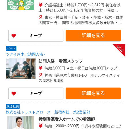
介護福祉士：時給1,700円〜2,312円 初任者以
上：時給1,500円〜2,162円 無資格の方：時給
1,350円〜1,925円 ※給与幅は勤務先による +交通
東京・神奈川・千葉・埼玉・茨城・栃木・群馬
費、諸手当（勤務先による） +0円で介護資格が取
の関東一円。 関東の地域密着求人多数★駅近・家
れる （別途規定） ★給与日払い制度あり！
から近い求人をお探しできます！
詳細を見る
キープ
NEW
パート
ツクイ厚木（訪問入浴）
訪問入浴 看護スタッフ
時給2,000円 ★土・祝日は時給100円アップ！
神奈川県厚木市栄町1-1-8 ホテルマイステイ
ズ厚木ビル1階
詳細を見る
キープ
派遣社員
株式会社トラストグロース 新宿本社 第2営業部
特別養護老人ホームでの看護師
時給：2000〜2300円 ※資格や経験面などによ