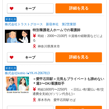
詳細を見る
キープ
派遣社員
株式会社トラストグロース 新宿本社 第2営業部
特別養護老人ホームでの看護師
時給：2000〜2100円 ※資格や経験面などによ
る
神奈川県厚木市
詳細を見る
キープ
派遣社員
株式会社kotrio /●YK-H-2067813
＜愛甲石田駅＞元気もプライベートも諦めない
＊週3〜OK/看護助手
時給1600円〜2250円 ＜日払い有/週払い有/交
通費全支給(ガソリン代含む)＞
厚木市内 愛甲石田駅そば