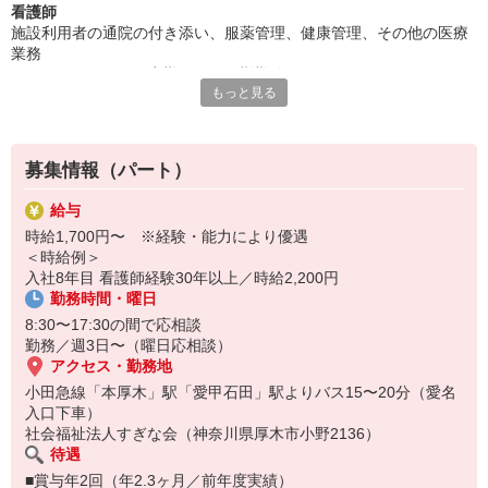
看護師
週3日から勤務相談OKで、ライフスタイルに合わせて働ける環
施設利用者の通院の付き添い、服薬管理、健康管理、その他の医療
境。
業務
50年以上、利用者様一人ひとりに向き合ってきた私たちと、一緒
・オンコールなし、夜勤なしの日勤勤務
に温かい支援をしていきませんか。
もっと見る
・ライフスタイルに合わせて無理なく働ける
・家庭やプライベートとの両立がしやすい環境
ご自身の都合に合わせた働き方が可能なので、ブランク明けや子育
て中の方にもおすすめです。
募集情報（パート）
給与
時給1,700円〜 ※経験・能力により優遇
＜時給例＞
入社8年目 看護師経験30年以上／時給2,200円
勤務時間・曜日
8:30〜17:30の間で応相談
勤務／週3日〜（曜日応相談）
アクセス・勤務地
小田急線「本厚木」駅「愛甲石田」駅よりバス15〜20分（愛名
入口下車）
社会福祉法人すぎな会（神奈川県厚木市小野2136）
待遇
■賞与年2回（年2.3ヶ月／前年度実績）