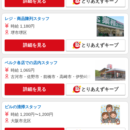
詳細を見る
とりあえずキープ
派遣社員
株式会社kotrio /●YK-H-1562442
レジ・商品陳列スタッフ
愛甲石田駅▼補助メイン！綺麗な病院で車いす
時給 1,180円
誘導など［看護助手］
堺市堺区
時給1600円〜2250円 ＜日払い有/週払い有/交
通費全支給(ガソリン代含む)＞
詳細を見る
とりあえずキープ
厚木市愛名//最寄り駅：愛甲石田
詳細を見る
キープ
ベルク各店での店内スタッフ
時給 1,065円
職業紹介
古河市・佐野市・前橋市・高崎市・伊勢崎市・太田市・館林市・
株式会社kotrio /●YK-S-2022932
本厚木駅＊病院の看護助手│シフト相談OK！
詳細を見る
とりあえずキープ
経験不問・資格不問◎
時給1550円〜2312円 ＜交通費全支給(ガソリ
ン代含む)＞
ビルの清掃スタッフ
厚木市 あさひ公園の近く
時給 1,200円〜1,200円
大阪市北区
詳細を見る
キープ