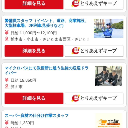
詳細を見る
とりあえずキープ
派遣社員
株式会社kotrio /●YK-H-2093908
警備員スタッフ（イベント、道路、商業施設、
善は急げ≫≫≫履歴書不要＆面接なし！駅チカ
大型駐車場、JR列車見張りなど）
病院で看護助手急募
日給 11,000円〜12,100円
時給1600円〜2250円 ＜日払い有/週払い有/交
通費全支給(ガソリン代含む)＞
栃木市・小山市・さいたま市西区・さいたま市岩槻区・久喜市・
厚木市 ※最寄り駅：厚木
詳細を見る
とりあえずキープ
詳細を見る
キープ
マイクロバスにて教習所に通う生徒の送迎ドラ
派遣社員
イバー
株式会社kotrio /●YK-H-2093876
日給 15,850円
善は急げ≫≫≫履歴書不要＆面接なし！駅チカ
箕面市
病院で看護助手急募
時給1600円〜2250円 ＜日払い有/週払い有/交
詳細を見る
とりあえずキープ
通費全支給(ガソリン代含む)＞
厚木市愛名//最寄り駅：愛甲石田
スーパー資材の仕分け作業スタッフ
詳細を見る
キープ
時給 1,350円