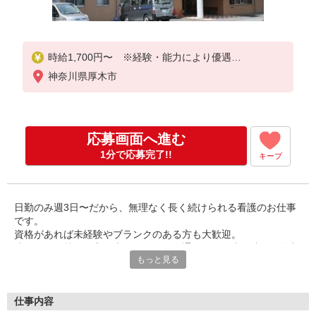
時給1,700円〜 ※経験・能力により優遇
＜時給例＞
神奈川県厚木市
入社8年目 看護師経験30年以上／時給2,200円
応募画面へ進む
1分で応募完了!!
キープ
日勤のみ週3日〜だから、無理なく長く続けられる看護のお仕事
です。
資格があれば未経験やブランクのある方も大歓迎。
障がいをお持ちの方の生活サポートを通じて、日常の小さな笑顔
もっと見る
や成長に寄り添えるやりがいがあります。
大切なのはスキルよりも「思いやり」と「コミュニケーショ
ン」。
利用者様と一緒に楽しみながら日々を過ごす気持ちを重視してい
仕事内容
ます。