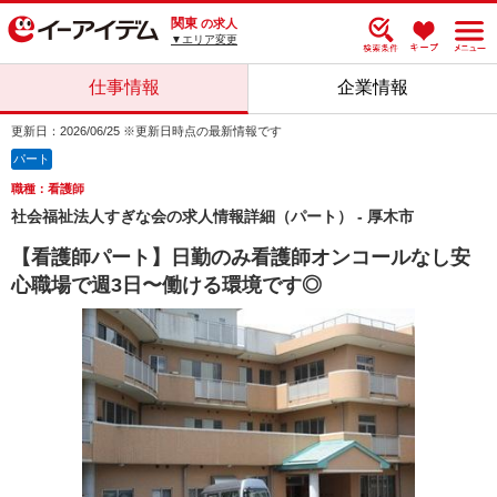
関東
の求人
▼エリア変更
仕事情報
企業情報
更新日：2026/06/25 ※更新日時点の最新情報です
パート
職種：看護師
社会福祉法人すぎな会の求人情報詳細（パート） - 厚木市
【看護師パート】日勤のみ看護師オンコールなし安
心職場で週3日〜働ける環境です◎