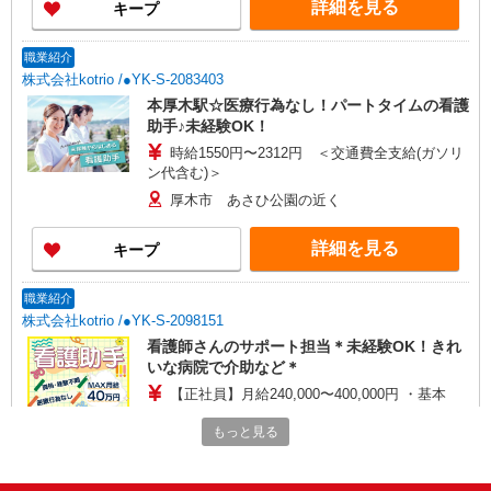
詳細を見る
キープ
職業紹介
株式会社kotrio /●YK-S-2083403
本厚木駅☆医療行為なし！パートタイムの看護
助手♪未経験OK！
時給1550円〜2312円 ＜交通費全支給(ガソリ
ン代含む)＞
厚木市 あさひ公園の近く
詳細を見る
キープ
職業紹介
株式会社kotrio /●YK-S-2098151
看護師さんのサポート担当＊未経験OK！きれ
いな病院で介助など＊
【正社員】月給240,000〜400,000円 ・基本
給：200,000円〜220,000円 ・資格手当：10,000〜
もっと見る
30,000円 ・役職手当：10,000〜70,000円 ・処遇改
神奈川県厚木市
善手当：20,000〜60,000円（勤続年数、保有資格
により変動） ・固定残業手当：20,000円（10時
詳細を見る