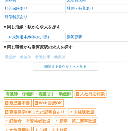
社会保険あり
社割・特典あり
研修制度あり
同じ沿線・駅から求人を探す
ＪＲ東海道本線(神奈川県)
湯河原駅
同じ職種から湯河原駅の求人を探す
看護師・保健師・看護助手・助産師
関連する条件をもっと見る
同じ雇用形態から湯河原駅の求人を探す
派遣社員
同じ特徴から湯河原駅の求人を探す
看護師・保健師・看護助手・助産師
入社日応相談
入社日応相談
履歴書不要
履歴書不要
Web面接OK
Web面接OK
職場見学OKまたは説明会あり
職場見学OKまたは説明会あり
未経験歓迎
未経験歓迎
経験者・有資格者歓迎
経験者・有資格者歓迎
新卒・第二新卒歓迎
新卒・第二新卒歓迎
女性活躍中
女性活躍中
主婦・主夫歓迎