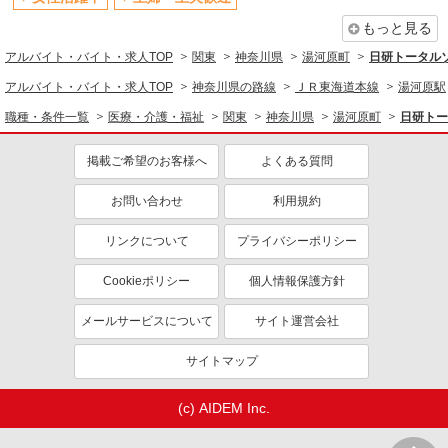
主婦・主夫歓迎
フリーター歓迎
もっと見る
学歴不問
ブランクOK
アルバイト・バイト・求人TOP
関東
神奈川県
湯河原町
日研トータル
ミドル（40代～）活躍中
エルダー（50代～）活躍中
アルバイト・バイト・求人TOP
神奈川県の路線
ＪＲ東海道本線
湯河原駅
シニア（60代～）活躍中
昇給あり
職種・条件一覧
週払い
医療・介護・福祉
関東
禁煙・分煙
神奈川県
湯河原町
日研トー
残業ほぼなし
転勤なし
掲載ご希望のお客様へ
よくある質問
登録制
交通費支給
お問い合わせ
利用規約
社会保険あり
社割・特典あり
研修制度あり
リンクについて
プライバシーポリシー
同じ職種から求人を探す
Cookieポリシー
個人情報保護方針
医療・介護・福祉
メールサービスについて
サイト運営会社
看護師・保健師・看護助手・助産師
サイトマップ
同じ特徴から求人を探す
未経験歓迎
ミドル（40代～）活躍中
(c) AIDEM Inc.
交通費支給
社会保険あり