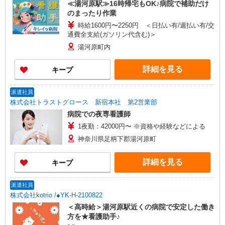
≪湯河原駅≫16時帰宅もOK♪病院で補助だけ
のまったり作業
時給1600円〜2250円 ＜日払い有/週払い有/交
通費全支給(ガソリン代含む)＞
湯河原町内
詳細を見る
キープ
派遣社員
株式会社トラストグロース 新宿本社 第2営業部
病院での夜専看護師
1夜勤：42000円〜 ※資格や経験などによる
神奈川県足柄下郡湯河原町
詳細を見る
キープ
派遣社員
株式会社kotrio /●YK-H-2100822
＜高時給＞湯河原駅近くの病院で安定した働き
方を★看護助手♪