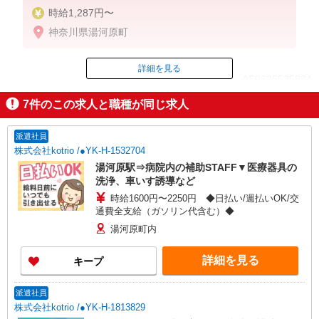
時給1,287円〜
神奈川県湯河原町
詳細を見る
ID：AE0625535834
7
件のこの求人と職種が同じ求人
掲載期間終了
派遣社員
株式会社kotrio /●YK-H-1532704
湯河原駅⇒病院内の補助STAFF▼医療器具の
洗浄、車いす誘導など
時給1600円〜2250円 ◆日払い/週払いOK/交
通費全支給（ガソリン代含む）◆
湯河原町内
詳細を見る
キープ
派遣社員
株式会社kotrio /●YK-H-1813829