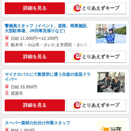
詳細を見る
とりあえずキープ
職業紹介
株式会社トラストグロース 新宿本社 第3営業部
特別養護老人ホームでの看護師
警備員スタッフ（イベント、道路、商業施設、
大型駐車場、JR列車見張りなど）
月給：190,000円〜300,000円 ※資格や経験な
どによる ＊オンコール手当2000円/回（月7回程
日給 11,000円〜12,100円
度）
栃木市・小山市・さいたま市西区・さいたま市岩槻区・久喜市・
埼玉県さいたま市岩槻区
詳細を見る
とりあえずキープ
詳細を見る
キープ
職業紹介
マイクロバスにて教習所に通う生徒の送迎ドラ
株式会社kotrio /●SW-S-2022680
イバー
岩槻駅チカ≫医療現場で専門スキルを磨く看護
日給 15,850円
助手！未経験歓迎
箕面市
時給1550円〜2312円 ＜交通費全支給(ガソリ
ン代含む)＞
詳細を見る
とりあえずキープ
岩槻
詳細を見る
キープ
スーパー資材の仕分け作業スタッフ
時給 1,350円