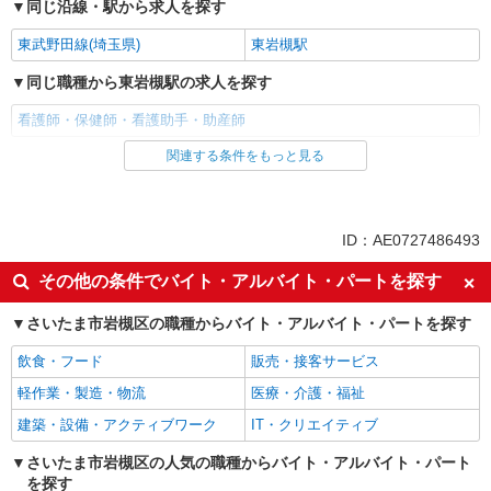
同じ沿線・駅から求人を探す
東武野田線(埼玉県)
東岩槻駅
同じ職種から東岩槻駅の求人を探す
看護師・保健師・看護助手・助産師
関連する条件をもっと見る
同じ雇用形態から東岩槻駅の求人を探す
アルバイト
パート
派遣社員
ID：AE0727486493
同じ特徴から東岩槻駅の求人を探す
その他の条件でバイト・アルバイト・パートを探す
入社日応相談
履歴書不要
さいたま市岩槻区の職種からバイト・アルバイト・パートを探す
Web面接OK
職場見学OKまたは説明会あり
飲食・フード
販売・接客サービス
未経験歓迎
経験者・有資格者歓迎
軽作業・製造・物流
医療・介護・福祉
新卒・第二新卒歓迎
女性活躍中
建築・設備・アクティブワーク
IT・クリエイティブ
主婦・主夫歓迎
フリーター歓迎
学歴不問
さいたま市岩槻区の人気の職種からバイト・アルバイト・パート
ブランクOK
を探す