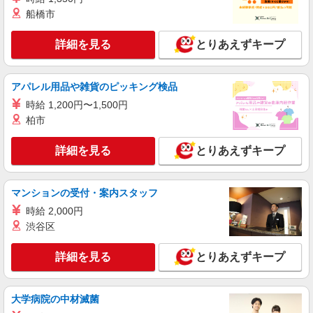
派遣社員
船橋市
（株）ウィルオブ・ワークCW 大宮支店/ms110101
看護助手
詳細を見る
とりあえずキープ
時給1350円 ◆前払い・日払い・週払いOK
埼玉県さいたま市岩槻区
アパレル用品や雑貨のピッキング検品
時給 1,200円〜1,500円
詳細を見る
キープ
柏市
職業紹介
詳細を見る
とりあえずキープ
株式会社kotrio /●SW-S-2097425
岩槻駅│チーム医療の一員。未経験でも力にな
れる看護助手
マンションの受付・案内スタッフ
【正社員】月給240,000〜400,000円 ・基本
時給 2,000円
給：200,000円〜220,000円 ・資格手当：10,000〜
渋谷区
30,000円 ・役職手当：10,000〜70,000円 ・処遇改
埼玉県さいたま市岩槻区
善手当：20,000〜60,000円（勤続年数、保有資格
により変動） ・固定残業手当：20,000円（10時
詳細を見る
とりあえずキープ
詳細を見る
キープ
間） ※固定残業時間を超過する場合には超過勤務
手当として別途支給 ・夜勤手当：10,000円/1回
（上記給与とは別に支給） 下記資格をお持ちの方
派遣社員
大学病院の中材滅菌
歓迎 ・認知症介護基礎研修 ・初任者研修 ・実務
（株）ウィルオブ・ワークCW 大宮支店/ms110101