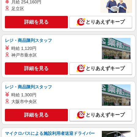
者研修 ・介護福祉士 など
月給 254,160円
看護助手
足立区
時給1350円 ◆前払い・日払い・週払いOK
埼玉県さいたま市岩槻区
詳細を見る
とりあえずキープ
詳細を見る
キープ
レジ・商品陳列スタッフ
時給 1,120円
派遣社員
株式会社トラストグロース 新宿本社 第3営業部
神戸市垂水区
サービス付き高齢者向け住宅での夜専看護師
詳細を見る
とりあえずキープ
1夜勤：38000円〜43700円 ※資格や経験など
による
埼玉県さいたま市岩槻区
レジ・商品陳列スタッフ
時給 1,300円
詳細を見る
キープ
大阪市中央区
派遣社員
詳細を見る
とりあえずキープ
株式会社kotrio /●SI-H-2093709
善は急げ≫≫≫履歴書不要＆面接なし！駅チカ
病院で看護助手急募
マイクロバスによる施設利用者送迎ドライバー
時給1600円〜2250円 ＜日払い有/週払い有/交