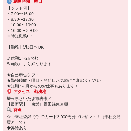
勤務時間・曜日
★無資格・未経験OK！未経験から医療業界デビューできちゃいます
♪
【シフト例】
★病院、クリニック内は冷暖房完備！いつでも快適にお仕事できま
・7:00〜16:00
すよ！
・8:30〜17:30
・10:00〜19:00
あなたのスキルに合わせて少しずつお仕事をお願いしていきます。
・16:30〜翌9:00
20代・30代・40代・50代・60代、
※時短勤務OK
若手からミドル、中高年（エルダー）、シニア世代まで幅広く活躍
中！
【勤務】週3日〜OK
「近くの病院で働きたい」
※休憩1〜2h含む
「資格はないけど医療業界のお仕事に興味がある」
※施設により異なります
「大手病院で働きたい」
「すぐに働けるところはないかな…」
★自己申告シフト
そんな方もぜひ！お気軽にご連絡ください♪
★勤務時間・曜日・開始日お気軽にご相談ください！
★短期2ヶ月からのお仕事もあります！
アクセス・勤務地
埼玉県さいたま市岩槻区
【最寄駅】［東武］野田線東岩槻
待遇
☆ご来社登録でQUOカード2,000円分プレゼント！（来社交通
費として）
◆昇給あり