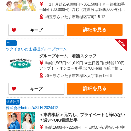
［1］月給259,000円〜351,500円 ※一律夜勤手
当5回（30,000円）含む（超過分は1回6,000円別途
支給） ※下記一律処遇支援手当含む ■10年以上介
埼玉県さいたま市岩槻区宮町1-5-12
護経験のある介護福祉士 月額74,500円 ■その他
の方 月額61,000円 ［2］月給267,250円〜
詳細を見る
キープ
281,250円 ※一律処遇支援手当24,250円・職務手
当（オンコール）含む ※別途、資格手当等あり ※
給与幅は、資格・経験による
NEW
パート
ツクイさいたま岩槻グループホーム
グループホーム 看護スタッフ
時給1,567円〜1,619円 ★土日祝日は時給100円
アップ！ ・オンコール手当:700円/回 ※給与幅は
資格・経験等による
埼玉県さいたま市岩槻区大字本宿126-6
詳細を見る
キープ
派遣社員
株式会社kotrio /●SI-H-2024412
＜東岩槻駅＞元気も、プライベートも諦めない
＊週3〜OK/看護助手
時給1600円〜2250円 ＜日払い有/週払い有/交