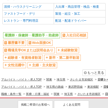
ミドル（40代～）活躍中
エルダー（50代～）活躍中
清掃・ハウスクリーニング
入出庫・商品管理・検品・検査
シニア（60代～）活躍中
昇給あり
ファストフード・デリ
製造・組立・加工
週払い
週2～3日勤務OK
レストラン・専門料理店
配送・配達ドライバー
10時～勤務OK
16時前退社OK
時間や曜日が選べる・シフト自由
深夜
看護師・保健師・看護助手・助産師
入社日応相談
禁煙・分煙
残業ほぼなし
転勤なし
履歴書不要
Web面接OK
登録制
交通費支給
社会保険あり
職場見学OKまたは説明会あり
未経験歓迎
社割・特典あり
研修制度あり
経験者・有資格者歓迎
新卒・第二新卒歓迎
資格取得支援制度あり
女性活躍中
主婦・主夫歓迎
同じ職種から求人を探す
もっと見る
アルバイト・バイト・求人TOP
関東
埼玉県
さいたま市岩槻区
日研ト
医療・介護・福祉
アルバイト・バイト・求人TOP
埼玉県の路線
東武野田線
東岩槻駅
日
看護師・保健師・看護助手・助産師
職種・条件一覧
医療・介護・福祉
関東
埼玉県
さいたま市岩槻区
日
同じ特徴から求人を探す
未経験歓迎
ミドル（40代～）活躍中
掲載ご希望のお客様へ
よくある質問