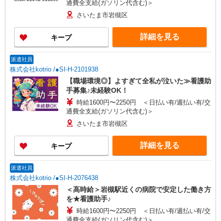
通費全支給(ガソリン代含む)＞
さいたま市岩槻区
詳細を見る
キープ
派遣社員
株式会社kotrio /●SI-H-2101938
【職場環境◎】よすぎて全私が泣いた≫看護助
手募集♪未経験OK！
時給1600円〜2250円 ＜日払い有/週払い有/交
通費全支給(ガソリン代含む)＞
さいたま市岩槻区
詳細を見る
キープ
派遣社員
株式会社kotrio /●SI-H-2076438
＜高時給＞岩槻駅近くの病院で安定した働き方
を★看護助手♪
時給1600円〜2250円 ＜日払い有/週払い有/交
通費全支給(ガソリン代含む)＞