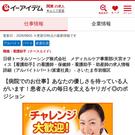
関東
の求人
▼エリア変更
仕事情報
企業情報
更新日：2026/08/01 ※更新日時点の最新情報です
アルバイト
パート
派遣社員
職種：看護助手（ナースエイド）
日研トータルソーシング株式会社 メディカルケア事業部/大宮オフ
ィス【看護助手】の看護師・保健師・看護助手・助産師の求人情報
詳細（アルバイト/パート/派遣社員） - さいたま市岩槻区
【病院でのお仕事】あなたの優しさを待っている人
がいます！患者さんの毎日を支えるヤリガイ◎のポ
ジション