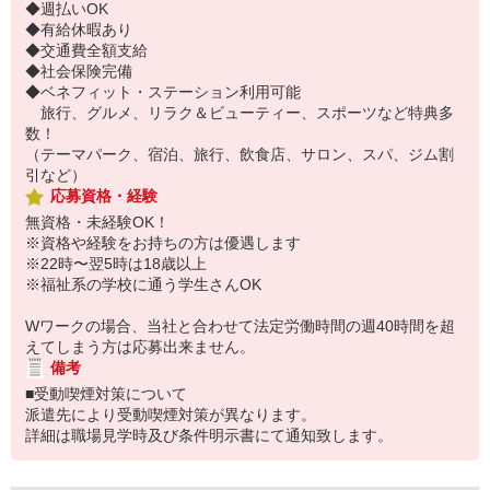
◆週払いOK
◆有給休暇あり
◆交通費全額支給
◆社会保険完備
◆ベネフィット・ステーション利用可能
旅行、グルメ、リラク＆ビューティー、スポーツなど特典多
数！
（テーマパーク、宿泊、旅行、飲食店、サロン、スパ、ジム割
引など）
応募資格・経験
無資格・未経験OK！
※資格や経験をお持ちの方は優遇します
※22時〜翌5時は18歳以上
※福祉系の学校に通う学生さんOK
Wワークの場合、当社と合わせて法定労働時間の週40時間を超
えてしまう方は応募出来ません。
備考
■受動喫煙対策について
派遣先により受動喫煙対策が異なります。
詳細は職場見学時及び条件明示書にて通知致します。