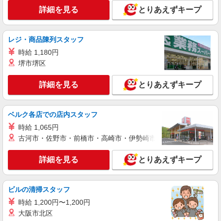
詳細を見る
とりあえずキープ
詳細を見る
キープ
派遣社員
レジ・商品陳列スタッフ
株式会社トラストグロース 新宿本社 第3営業部
時給 1,180円
特別養護老人ホームでの看護師
堺市堺区
時給：准看護師2200円〜/看護師2250円〜 ※
資格や経験などによる
詳細を見る
とりあえずキープ
埼玉県さいたま市岩槻区
詳細を見る
キープ
ベルク各店での店内スタッフ
時給 1,065円
派遣社員
古河市・佐野市・前橋市・高崎市・伊勢崎市・太田市・館林市・
株式会社kotrio /●SI-H-2076228
岩槻駅＊看護助手(資格経験不問)募集♪食事配
詳細を見る
とりあえずキープ
膳などの補助業務
時給1600円〜2250円 ＜日払い有/週払い有/交
通費全支給(ガソリン代含む)＞
ビルの清掃スタッフ
さいたま市岩槻区
時給 1,200円〜1,200円
大阪市北区
詳細を見る
キープ