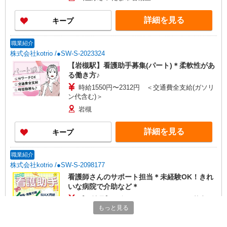
善手当：20,000〜60,000円（勤続年数、保有資格
により変動） ・固定残業手当：20,000円（10時
詳細を見る
キープ
間） ※固定残業時間を超過する場合には超過勤務
手当として別途支給 ・夜勤手当：10,000円/1回
（上記給与とは別に支給） 下記資格をお持ちの方
職業紹介
歓迎 ・認知症介護基礎研修 ・初任者研修 ・実務
株式会社kotrio /●SW-S-2023324
者研修 ・介護福祉士 など
【岩槻駅】看護助手募集(パート)＊柔軟性があ
る働き方♪
時給1550円〜2312円 ＜交通費全支給(ガソリ
ン代含む)＞
岩槻
詳細を見る
キープ
職業紹介
株式会社kotrio /●SW-S-2098177
看護師さんのサポート担当＊未経験OK！きれ
いな病院で介助など＊
【正社員】月給240,000〜400,000円 ・基本
給：200,000円〜220,000円 ・資格手当：10,000〜
もっと見る
30,000円 ・役職手当：10,000〜70,000円 ・処遇改
埼玉県さいたま市岩槻区
善手当：20,000〜60,000円（勤続年数、保有資格