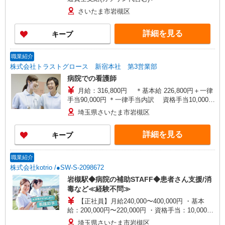
さいたま市岩槻区
詳細を見る
キープ
職業紹介
株式会社トラストグロース 新宿本社 第3営業部
病院での看護師
月給：316,800円 ＊基本給 226,800円＋一律
手当90,000円 ＊一律手当内訳 資格手当10,000円
調整手当10,000円 皆勤手当10,000円 夜勤手
埼玉県さいたま市岩槻区
当60,000円(15,000円/回×4回分) ＊別途手当 皆
勤手当 10,000円 休日手当 1,500円/日 通勤手
詳細を見る
キープ
当 上限20,000円/月 その他、休日手当・住宅手
当・時間外手当あり ＊昇給・賞与 昇給：年1回
賞与：年2回(計2.50ヶ月分/前年実績)
職業紹介
株式会社kotrio /●SW-S-2098672
岩槻駅◆病院の補助STAFF◆患者さん支援/消
毒など≪経験不問≫
【正社員】月給240,000〜400,000円 ・基本
給：200,000円〜220,000円 ・資格手当：10,000〜
30,000円 ・役職手当：10,000〜70,000円 ・処遇改
埼玉県さいたま市岩槻区