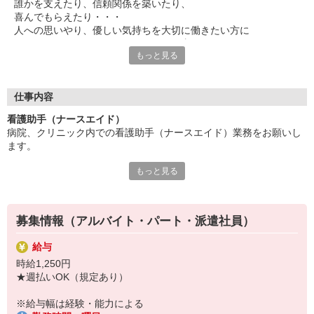
誰かを支えたり、信頼関係を築いたり、
喜んでもらえたり・・・
人への思いやり、優しい気持ちを大切に働きたい方に
ぜひチャレンジしていただきたいお仕事です。
もっと見る
食事や入浴、病院内の移動のサポート、
ベッドメイクや病室清掃などの入院環境の整備をお任せ。
患者さんの身の回りのお世話をすることが多いため、
仕事内容
元気に退院された時などに「ありがとう」と感謝の言葉をいただ
看護助手（ナースエイド）
くことも。
病院、クリニック内での看護助手（ナースエイド）業務をお願いし
そんな時は特にやりがいを感じられます。
ます。
勤務場所やワークスタイル、環境など・・・
もっと見る
【具体的には…】
遠慮なく希望を聞かせてください◎
・看護師さんのサポート
あなたがイキイキと活躍できる場をご紹介します！
・患者さんの身の回りの世話
・医療器具の洗浄や消毒
募集情報（アルバイト・パート・派遣社員）
・シーツ交換やベッドメイキング
・伝票や診療材料等の補充、整理
給与
・診療補助
時給1,250円
・メッセンジャー業務
★週払いOK（規定あり）
など
※勤務先により異なります
※給与幅は経験・能力による