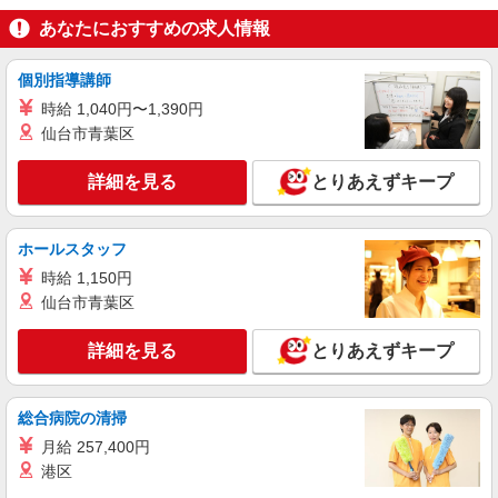
により変動） ・固定残業手当：20,000円（10時
あなたにおすすめの求人情報
詳細を見る
キープ
間） ※固定残業時間を超過する場合には超過勤務
手当として別途支給 ・夜勤手当：10,000円/1回
（上記給与とは別に支給） 下記資格をお持ちの方
個別指導講師
派遣社員
歓迎 ・認知症介護基礎研修 ・初任者研修 ・実務
株式会社kotrio /●SI-H-2024020
時給 1,040円〜1,390円
者研修 ・介護福祉士 など
仙台市青葉区
≪岩槻駅≫未経験・無資格から看護助手へ挑
戦！シフト相談OK♪
詳細を見る
とりあえずキープ
時給1600円〜2250円 ＜日払い有/週払い有/交
通費全支給(ガソリン代含む)＞
さいたま市岩槻区
ホールスタッフ
時給 1,150円
詳細を見る
キープ
仙台市青葉区
派遣社員
詳細を見る
とりあえずキープ
株式会社kotrio /●SI-H-2093720
善は急げ≫≫≫履歴書不要＆面接なし！駅チカ
病院で看護助手急募
総合病院の清掃
時給1600円〜2250円 ＜日払い有/週払い有/交
月給 257,400円
通費全支給(ガソリン代含む)＞
港区
さいたま市岩槻区