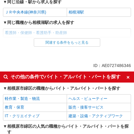
同じ沿線・駅から求人を探す
ＪＲ中央本線(神奈川県)
相模湖駅
同じ職種から相模湖駅の求人を探す
看護師・保健師・看護助手・助産師
関連する条件をもっと見る
同じ雇用形態から相模湖駅の求人を探す
アルバイト
パート
派遣社員
ID：AE0727486346
同じ特徴から相模湖駅の求人を探す
その他の条件でバイト・アルバイト・パートを探す
入社日応相談
履歴書不要
相模原市緑区の職種からバイト・アルバイト・パートを探す
Web面接OK
職場見学OKまたは説明会あり
軽作業・製造・物流
ヘルス・ビューティー
未経験歓迎
経験者・有資格者歓迎
教育・保育
販売・接客サービス
新卒・第二新卒歓迎
女性活躍中
IT・クリエイティブ
建築・設備・アクティブワーク
主婦・主夫歓迎
フリーター歓迎
学歴不問
相模原市緑区の人気の職種からバイト・アルバイト・パートを探
ブランクOK
す