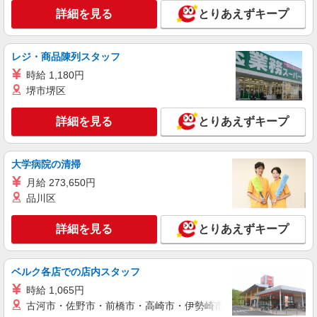
詳細を見る
とりあえずキープ
派遣社員
株式会社トラストグロース 新宿本社 第2営業部
保育園での看護師
レジ・商品陳列スタッフ
時給：2000円〜2200円 ※資格や経験などに
時給 1,180円
よる
堺市堺区
神奈川県相模原市緑区
詳細を見る
とりあえずキープ
詳細を見る
キープ
派遣社員
大学病院の清掃
株式会社kotrio /●YK-H-2014382
月給 273,650円
≪橋本駅≫年齢不問！０からスタートでも活躍
品川区
できる看護助手♪
時給1600円〜2250円 ＜日払い有/週払い有/交
詳細を見る
とりあえずキープ
通費全支給(ガソリン代含む)＞
相模原市緑区//最寄り駅：橋本
ベルク各店での店内スタッフ
詳細を見る
キープ
時給 1,065円
古河市・佐野市・前橋市・高崎市・伊勢崎市・太田市・館林市・
職業紹介