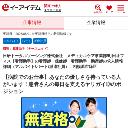
関東
の求人
▼エリア変更
仕事情報
企業情報
更新日：2026/08/01 ※更新日時点の最新情報です
アルバイト
パート
派遣社員
職種：看護助手（ナースエイド）
日研トータルソーシング株式会社 メディカルケア事業部/町田オフ
ィス【看護助手】の看護師・保健師・看護助手・助産師の求人情報
詳細（アルバイト/パート/派遣社員） - 相模原市緑区
【病院でのお仕事】あなたの優しさを待っている人
がいます！患者さんの毎日を支えるヤリガイ◎のポ
ジション