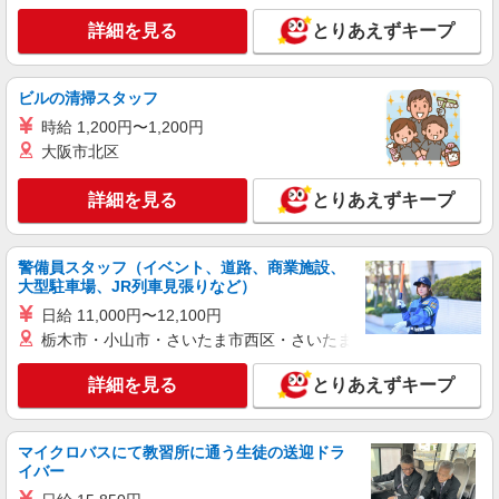
株式会社kotrio /●YK-S-2114470
詳細を見る
とりあえずキープ
橋本駅＊未経験でも高時給1550円〜！週3日〜
OK＊看護助手
時給1550円〜2312円 ＜交通費全支給(ガソリ
ビルの清掃スタッフ
ン代含む)＞
時給 1,200円〜1,200円
相模原市緑区
大阪市北区
詳細を見る
キープ
詳細を見る
とりあえずキープ
派遣社員
株式会社スタッフサービス・メディカル 神奈川医療オフィス（お仕
警備員スタッフ（イベント、道路、商業施設、
事No.W10505103）
大型駐車場、JR列車見張りなど）
看護助手
日給 11,000円〜12,100円
時給1350円
栃木市・小山市・さいたま市西区・さいたま市岩槻区・久喜市・
神奈川県相模原市緑区内のクリニック
詳細を見る
とりあえずキープ
詳細を見る
キープ
マイクロバスにて教習所に通う生徒の送迎ドラ
職業紹介
イバー
株式会社kotrio /●YK-S-2023343