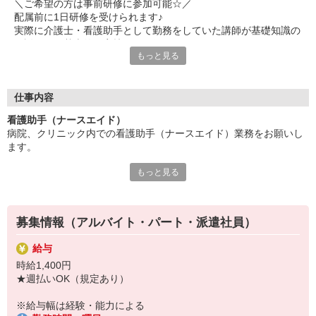
＼ご希望の方は事前研修に参加可能☆／
配属前に1日研修を受けられます♪
実際に介護士・看護助手として勤務をしていた講師が基礎知識の
ご説明から基本的な実技まで研修します！
もっと見る
※時給：1,226円＋交通費（規定あり）支給あり
【時間】10:00〜17:00（昼食休憩あり）
【場所】立川メディカルケア研修センター（東京都立川市錦町1-
12-14）
仕事内容
看護助手（ナースエイド）
誰かを支えたり、信頼関係を築いたり、
病院、クリニック内での看護助手（ナースエイド）業務をお願いし
喜んでもらえたり・・・
ます。
人への思いやり、優しい気持ちを大切に働きたい方に
ぜひチャレンジしていただきたいお仕事です。
もっと見る
【具体的には…】
・看護師さんのサポート
食事や入浴、病院内の移動のサポート、
・患者さんの身の回りの世話
ベッドメイクや病室清掃などの入院環境の整備をお任せ。
・医療器具の洗浄や消毒
患者さんの身の回りのお世話をすることが多いため、
募集情報（アルバイト・パート・派遣社員）
・シーツ交換やベッドメイキング
元気に退院された時などに「ありがとう」と感謝の言葉をいただ
・伝票や診療材料等の補充、整理
くことも。
給与
・診療補助
そんな時は特にやりがいを感じられます。
時給1,400円
・メッセンジャー業務
★週払いOK（規定あり）
など
勤務場所やワークスタイル、環境など・・・
※勤務先により異なります
遠慮なく希望を聞かせてください◎
※給与幅は経験・能力による
あなたがイキイキと活躍できる場をご紹介します！