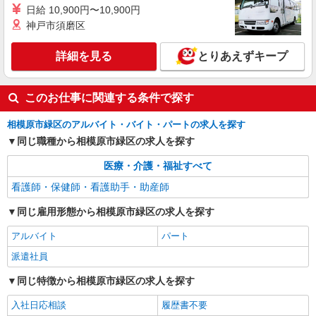
【正社員】月給240,000〜400,000円 ・基本
日給 10,900円〜10,900円
給：200,000円〜220,000円 ・資格手当：10,000〜
神戸市須磨区
30,000円 ・役職手当：10,000〜70,000円 ・処遇改
神奈川県相模原市緑区
善手当：20,000〜60,000円（勤続年数、保有資格
により変動） ・固定残業手当：20,000円（10時
詳細を見る
とりあえずキープ
詳細を見る
キープ
間） ※固定残業時間を超過する場合には超過勤務
手当として別途支給 ・夜勤手当：10,000円/1回
（上記給与とは別に支給） 下記資格をお持ちの方
このお仕事に関連する条件で探す
歓迎 ・認知症介護基礎研修 ・初任者研修 ・実務
者研修 ・介護福祉士 など
相模原市緑区のアルバイト・バイト・パートの求人を探す
同じ職種から相模原市緑区の求人を探す
医療・介護・福祉すべて
看護師・保健師・看護助手・助産師
同じ雇用形態から相模原市緑区の求人を探す
アルバイト
パート
派遣社員
同じ特徴から相模原市緑区の求人を探す
入社日応相談
履歴書不要