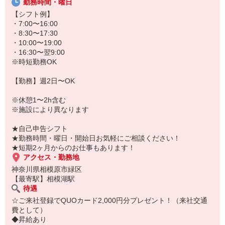
勤務時間・曜日
★無資格・未経験OK！未経験から医療業界デビューできちゃいます
♪
【シフト例】
★病院、クリニック内は冷暖房完備！いつでも快適にお仕事できま
・7:00〜16:00
すよ！
・8:30〜17:30
・10:00〜19:00
あなたのスキルに合わせて少しずつお仕事をお願いしていきます。
・16:30〜翌9:00
20代・30代・40代・50代・60代、
※時短勤務OK
若手からミドル、中高年（エルダー）、シニア世代まで幅広く活躍
中！
【勤務】週2日〜OK
「近くの病院で働きたい」
※休憩1〜2h含む
「資格はないけど医療業界のお仕事に興味がある」
※施設により異なります
「大手病院で働きたい」
「すぐに働けるところはないかな…」
★自己申告シフト
そんな方もぜひ！お気軽にご連絡ください♪
★勤務時間・曜日・開始日お気軽にご相談ください！
★短期2ヶ月からのお仕事もあります！
アクセス・勤務地
神奈川県相模原市緑区
【最寄駅】相模湖駅
待遇
☆ご来社登録でQUOカード2,000円分プレゼント！（来社交通
費として）
◆昇給あり