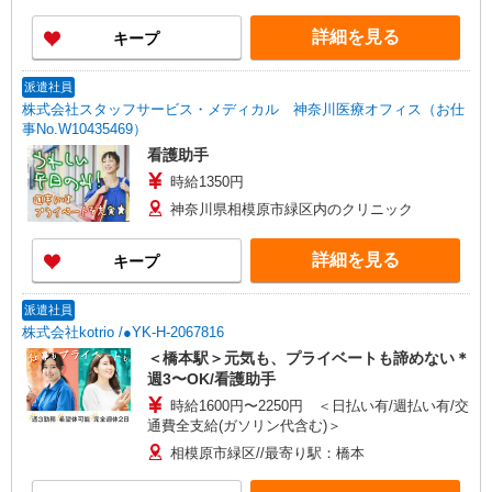
詳細を見る
キープ
派遣社員
株式会社スタッフサービス・メディカル 神奈川医療オフィス（お仕
事No.W10435469）
看護助手
時給1350円
神奈川県相模原市緑区内のクリニック
詳細を見る
キープ
派遣社員
株式会社kotrio /●YK-H-2067816
＜橋本駅＞元気も、プライベートも諦めない＊
週3〜OK/看護助手
時給1600円〜2250円 ＜日払い有/週払い有/交
通費全支給(ガソリン代含む)＞
相模原市緑区//最寄り駅：橋本