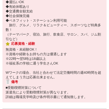
◆週払いOK
◆有給休暇あり
◆交通費全額支給
◆社会保険完備
◆ベネフィット・ステーション利用可能
旅行、グルメ、リラク＆ビューティー、スポーツなど特典多
数！
（テーマパーク、宿泊、旅行、飲食店、サロン、スパ、ジム割
引など）
応募資格・経験
無資格・未経験OK！
※資格や経験をお持ちの方は優遇します
※22時〜翌5時は18歳以上
※福祉系の学校に通う学生さんOK
Wワークの場合、当社と合わせて法定労働時間の週40時間を超
えてしまう方は応募出来ません。
備考
■受動喫煙対策について
派遣先により受動喫煙対策が異なります。
詳細は職場見学時及び条件明示書にて通知致します。