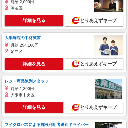
橋本駅すぐ⇒キレイな病院で介護補助/備品整
時給 2,000円
理・発注など
渋谷区
時給1600円〜2250円 ◆日払い/週払いOK/交
通費全支給（ガソリン代含む）◆
詳細を見る
とりあえずキープ
相模原市緑区 ≪最寄り駅：橋本≫
大学病院の中材滅菌
詳細を見る
キープ
月給 254,160円
足立区
派遣社員
株式会社トラストグロース 新宿本社 第2営業部
詳細を見る
特別養護老人ホームでの看護師
とりあえずキープ
時給：2300円〜 ※資格や経験などによる
神奈川県相模原市緑区
レジ・商品陳列スタッフ
時給 1,300円
詳細を見る
キープ
大阪市中央区
職業紹介
詳細を見る
とりあえずキープ
株式会社kotrio /●YK-S-2098063
看護師さんのサポート担当＊未経験OK！きれ
いな病院で介助など＊
マイクロバスによる施設利用者送迎ドライバー