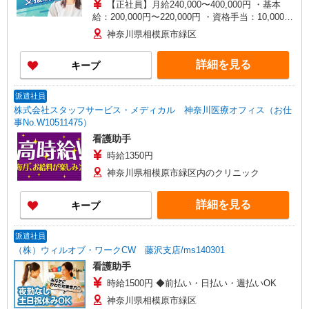
【正社員】月給240,000〜400,000円 ・基本
給：200,000円〜220,000円 ・資格手当：10,000〜
30,000円 ・役職手当：10,000〜70,000円 ・処遇改
神奈川県相模原市緑区
善手当：20,000〜60,000円（勤続年数、保有資格
により変動） ・固定残業手当：20,000円（10時
詳細を見る
キープ
間） ※固定残業時間を超過する場合には超過勤務
手当として別途支給 ・夜勤手当：10,000円/1回
（上記給与とは別に支給） 下記資格をお持ちの方
派遣社員
歓迎 ・認知症介護基礎研修 ・初任者研修 ・実務
株式会社スタッフサービス・メディカル 神奈川医療オフィス（お仕
者研修 ・介護福祉士 など
事No.W10511475）
看護助手
時給1350円
神奈川県相模原市緑区内のクリニック
詳細を見る
キープ
派遣社員
（株）ウィルオブ・ワークCW 藤沢支店/ms140301
看護助手
時給1500円 ◆前払い・日払い・週払いOK
神奈川県相模原市緑区