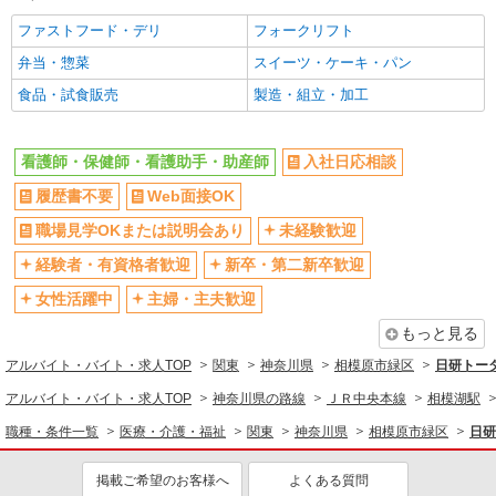
ミドル（40代～）活躍中
エルダー（50代～）活躍中
ファストフード・デリ
フォークリフト
シニア（60代～）活躍中
昇給あり
弁当・惣菜
スイーツ・ケーキ・パン
週払い
週2～3日勤務OK
食品・試食販売
製造・組立・加工
10時～勤務OK
16時前退社OK
時間や曜日が選べる・シフト自由
深夜
看護師・保健師・看護助手・助産師
入社日応相談
禁煙・分煙
残業ほぼなし
転勤なし
履歴書不要
Web面接OK
登録制
交通費支給
社会保険あり
職場見学OKまたは説明会あり
未経験歓迎
社割・特典あり
研修制度あり
経験者・有資格者歓迎
新卒・第二新卒歓迎
資格取得支援制度あり
女性活躍中
主婦・主夫歓迎
同じ職種から求人を探す
もっと見る
アルバイト・バイト・求人TOP
関東
神奈川県
相模原市緑区
日研トー
医療・介護・福祉
アルバイト・バイト・求人TOP
神奈川県の路線
ＪＲ中央本線
相模湖駅
看護師・保健師・看護助手・助産師
職種・条件一覧
医療・介護・福祉
関東
神奈川県
相模原市緑区
日研
同じ特徴から求人を探す
未経験歓迎
ミドル（40代～）活躍中
掲載ご希望のお客様へ
よくある質問