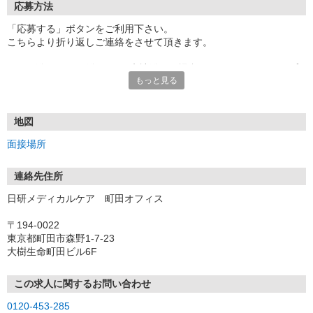
応募方法
「応募する」ボタンをご利用下さい。
こちらより折り返しご連絡をさせて頂きます。
★TEL登録、WEB登録OK！来社登録の場合はクオカード2000円プ
もっと見る
レゼント
・履歴書＆写真不要で登録OK
・職場見学することも可能です
地図
面接場所
連絡先住所
日研メディカルケア 町田オフィス
〒194-0022
東京都町田市森野1-7-23
大樹生命町田ビル6F
この求人に関するお問い合わせ
0120-453-285