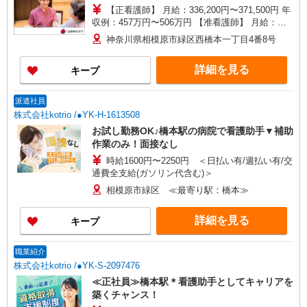
【正看護師】 月給：336,200円〜371,500円 年
収例：457万円〜506万円 【准看護師】 月給：
310,500円〜345,800円 年収例：420万円〜470万円
神奈川県相模原市緑区西橋本一丁目4番8号
【賞与】あり（年2回） ※月給は職務手当、働き
がい向上手当、 日祝手当（月平均2回分）、夜勤
詳細を見る
キープ
手当（月平均5回分）等、 毎月平均的に支払われ
る手当を含みます。 ◎月給は経験により異なりま
す。 ◎残業時は別途時間外手当支給（超過1
派遣社員
分〜） ◎賞与 基本給2.08ヶ月分/年支給
株式会社kotrio /●YK-H-1613508
お試し勤務OK♪橋本駅の病院で看護助手▼補助
作業のみ！面接なし
時給1600円〜2250円 ＜日払い有/週払い有/交
通費全支給(ガソリン代含む)＞
相模原市緑区 ≪最寄り駅：橋本≫
詳細を見る
キープ
職業紹介
株式会社kotrio /●YK-S-2097476
≪正社員≫橋本駅＊看護助手としてキャリアを
築くチャンス！