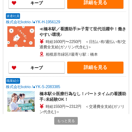
詳細を見る
キープ
派遣社員
株式会社kotrio /●YK-H-1956129
≪橋本駅／看護助手≫子育て世代活躍中！働き
やすい環境♪
時給1600円〜2250円 ＜日払い有/週払い有/交
通費全支給(ガソリン代含む)＞
相模原市緑区//最寄り駅：橋本
詳細を見る
キープ
職業紹介
株式会社kotrio /●YK-S-2083385
橋本駅☆医療行為なし！パートタイムの看護助
手♪未経験OK！
時給1550円〜2312円 ＜交通費全支給(ガソリ
ン代含む)＞
相模原市緑区
もっと見る