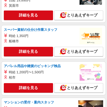
日給 15,850円
【橋本駅】看護助手募集(パート)＊柔軟性があ
箕面市
る働き方♪
時給1550円〜2312円 ＜交通費全支給(ガソリ
詳細を見る
とりあえずキープ
ン代含む)＞
相模原市緑区
スーパー資材の仕分け作業スタッフ
詳細を見る
キープ
時給 1,350円
船橋市
職業紹介
株式会社kotrio /●YK-S-2097311
詳細を見る
とりあえずキープ
橋本駅│チーム医療の一員。未経験でも力にな
れる看護助手
【正社員】月給240,000〜400,000円 ・基本
アパレル用品や雑貨のピッキング検品
給：200,000円〜220,000円 ・資格手当：10,000〜
時給 1,200円〜1,500円
30,000円 ・役職手当：10,000〜70,000円 ・処遇改
神奈川県相模原市緑区
柏市
善手当：20,000〜60,000円（勤続年数、保有資格
により変動） ・固定残業手当：20,000円（10時
詳細を見る
キープ
間） ※固定残業時間を超過する場合には超過勤務
詳細を見る
とりあえずキープ
手当として別途支給 ・夜勤手当：10,000円/1回
（上記給与とは別に支給） 下記資格をお持ちの方
派遣社員
歓迎 ・認知症介護基礎研修 ・初任者研修 ・実務
マンションの受付・案内スタッフ
株式会社kotrio /●YK-H-1419740
者研修 ・介護福祉士 など