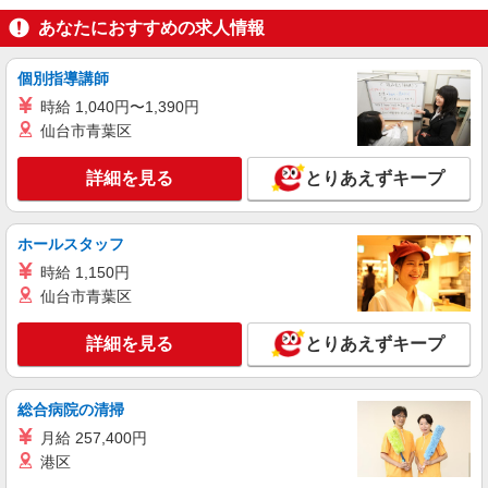
詳細を見る
キープ
あなたにおすすめの求人情報
派遣社員
株式会社トラストグロース 新宿本社 第2営業部
個別指導講師
特別養護老人ホームでの看護師
時給 1,040円〜1,390円
時給：准看護師2100円〜/看護師2300円〜 ※資
仙台市青葉区
格や経験などによる
神奈川県相模原市緑区
詳細を見る
とりあえずキープ
詳細を見る
キープ
ホールスタッフ
派遣社員
時給 1,150円
株式会社kotrio /●YK-H-2100789
仙台市青葉区
＜高時給＞橋本駅近くの病院で安定した働き方
を★看護助手♪
詳細を見る
とりあえずキープ
時給1600円〜2250円 ＜日払い有/週払い有/交
通費全支給(ガソリン代含む)＞
総合病院の清掃
相模原市緑区 ≪最寄り駅：橋本≫
月給 257,400円
詳細を見る
キープ
港区