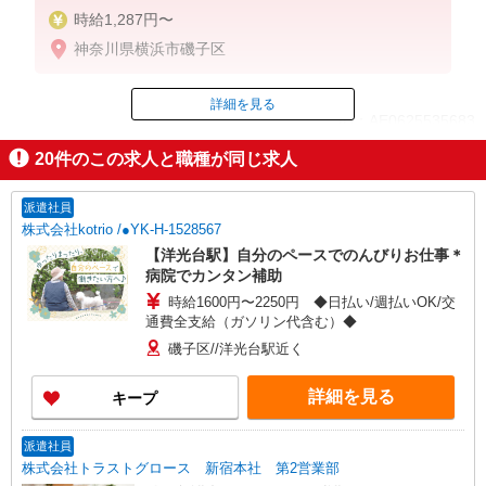
時給1,287円〜
神奈川県横浜市磯子区
詳細を見る
ID：AE0625535683
20
件のこの求人と職種が同じ求人
掲載期間終了
派遣社員
株式会社kotrio /●YK-H-1528567
【洋光台駅】自分のペースでのんびりお仕事＊
病院でカンタン補助
時給1600円〜2250円 ◆日払い/週払いOK/交
通費全支給（ガソリン代含む）◆
磯子区//洋光台駅近く
詳細を見る
キープ
派遣社員
株式会社トラストグロース 新宿本社 第2営業部