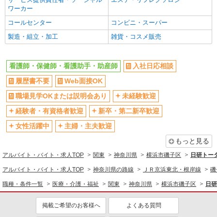
ワーカー
週払い
禁煙・分煙
職業紹介
コールセンター
コンビニ・スーパー
株式会社kotrio /●YK-S-2022748
残業ほぼなし
転勤なし
新杉田駅チカ≫医療現場で専門スキルを磨く看
製造・組立・加工
雑貨・コスメ販売
登録制
交通費支給
護助手！未経験歓迎
社会保険あり
社割・特典あり
時給1550円〜2312円 ＜交通費全支給(ガソリ
ン代含む)＞
看護師・保健師・看護助手・助産師
入社日応相談
研修制度あり
磯子区【最寄駅：新杉田】
履歴書不要
Web面接OK
同じ職種から求人を探す
職場見学OKまたは説明会あり
未経験歓迎
詳細を見る
キープ
医療・介護・福祉
経験者・有資格者歓迎
新卒・第二新卒歓迎
看護師・保健師・看護助手・助産師
派遣社員
女性活躍中
主婦・主夫歓迎
株式会社kotrio /●YK-H-1504048
同じ特徴から求人を探す
屏風浦駅スグの病院▼看護師さん補助/備品の
もっと見る
未経験歓迎
管理など
ミドル（40代～）活躍中
アルバイト・バイト・求人TOP
関東
神奈川県
横浜市磯子区
日研トー
時給1600円〜2250円 ◆日払い/週払いOK/交
交通費支給
社会保険あり
アルバイト・バイト・求人TOP
神奈川県の路線
ＪＲ京浜東北・根岸線
磯
通費全支給（ガソリン代含む）◆
横浜市磯子区≪最寄駅：屏風浦≫
職種・条件一覧
医療・介護・福祉
関東
神奈川県
横浜市磯子区
日研
詳細を見る
キープ
掲載ご希望のお客様へ
よくある質問