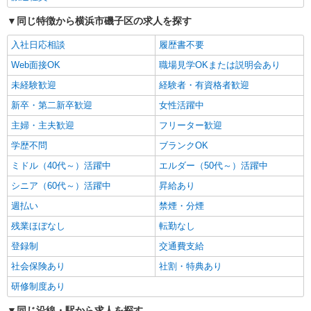
横浜市磯子区｜磯子駅スグ
同じ特徴から横浜市磯子区の求人を探す
入社日応相談
履歴書不要
詳細を見る
キープ
Web面接OK
職場見学OKまたは説明会あり
職業紹介
未経験歓迎
経験者・有資格者歓迎
株式会社kotrio /●YK-S-2097357
新卒・第二新卒歓迎
女性活躍中
新杉田駅│チーム医療の一員。未経験でも力に
なれる看護助手
主婦・主夫歓迎
フリーター歓迎
【正社員】月給240,000〜400,000円 ・基本
学歴不問
ブランクOK
給：200,000円〜220,000円 ・資格手当：10,000〜
30,000円 ・役職手当：10,000〜70,000円 ・処遇改
ミドル（40代～）活躍中
エルダー（50代～）活躍中
神奈川県横浜市磯子区
善手当：20,000〜60,000円（勤続年数、保有資格
シニア（60代～）活躍中
昇給あり
により変動） ・固定残業手当：20,000円（10時
詳細を見る
キープ
間） ※固定残業時間を超過する場合には超過勤務
週払い
禁煙・分煙
手当として別途支給 ・夜勤手当：10,000円/1回
残業ほぼなし
転勤なし
（上記給与とは別に支給） 下記資格をお持ちの方
職業紹介
歓迎 ・認知症介護基礎研修 ・初任者研修 ・実務
株式会社kotrio /●YK-S-2098109
登録制
交通費支給
者研修 ・介護福祉士 など
看護師さんのサポート担当＊未経験OK！きれ
社会保険あり
社割・特典あり
いな病院で介助など＊
研修制度あり
【正社員】月給240,000〜400,000円 ・基本
給：200,000円〜220,000円 ・資格手当：10,000〜
同じ沿線・駅から求人を探す