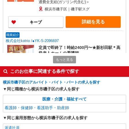
通費全支給(ガソリン代含む)＞
横浜市磯子区｜磯子駅スグ
詳細を見る
キープ
職業紹介
株式会社kotrio /●YK-S-2096697
定員で即終了！時給2400円〜★新杉田駅＊高
級老人ホームの看護師
もっと見る
時給2400円〜＜交通費全額支給(ガソリン代含
む)＞
このお仕事に関連する条件で探す
神奈川県横浜市磯子区
横浜市磯子区のアルバイト・バイト・パートの求人を探す
詳細を見る
キープ
同じ職種から横浜市磯子区の求人を探す
派遣社員
医療・介護・福祉すべて
株式会社kotrio /●YK-H-2014084
看護師・保健師・看護助手・助産師
高収入を目指したい方必見！未経験でも日収
1.2万〜可！看護助手
同じ雇用形態から横浜市磯子区の求人を探す
時給1600円〜2250円 ＜日払い有/週払い有/交
派遣社員
通費全支給(ガソリン代含む)＞