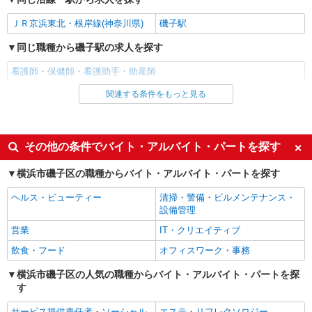
30,000円 ・役職手当：10,000〜70,000円 ・処遇改
神奈川県横浜市磯子区
善手当：20,000〜60,000円（勤続年数、保有資格
ＪＲ京浜東北・根岸線(神奈川県)
磯子駅
により変動） ・固定残業手当：20,000円（10時
詳細を見る
キープ
間） ※固定残業時間を超過する場合には超過勤務
同じ職種から磯子駅の求人を探す
手当として別途支給 ・夜勤手当：10,000円/1回
（上記給与とは別に支給） 下記資格をお持ちの方
看護師・保健師・看護助手・助産師
派遣社員
歓迎 ・認知症介護基礎研修 ・初任者研修 ・実務
株式会社トラストグロース 新宿本社 第2営業部
者研修 ・介護福祉士 など
関連する条件をもっと見る
同じ雇用形態から磯子駅の求人を探す
保育園での看護師
派遣社員
時給：2250円〜 ※資格や経験などによる
神奈川県横浜市磯子区
同じ特徴から磯子駅の求人を探す
その他の条件でバイト・アルバイト・パートを探す
入社日応相談
履歴書不要
詳細を見る
キープ
横浜市磯子区の職種からバイト・アルバイト・パートを探す
Web面接OK
職場見学OKまたは説明会あり
ヘルス・ビューティー
清掃・警備・ビルメンテナンス・
職業紹介
未経験歓迎
経験者・有資格者歓迎
設備管理
株式会社トラストグロース 新宿本社 第2営業部
新卒・第二新卒歓迎
女性活躍中
営業
IT・クリエイティブ
有料老人ホームでの看護師
主婦・主夫歓迎
フリーター歓迎
時給：2010円 ＊土日祝は＋50円
飲食・フード
オフィスワーク・事務
神奈川県横浜市磯子区
学歴不問
ブランクOK
横浜市磯子区の人気の職種からバイト・アルバイト・パートを探
す
ミドル（40代～）活躍中
エルダー（50代～）活躍中
詳細を見る
キープ
シニア（60代～）活躍中
昇給あり
サービス提供責任者・ソーシャル
エステ・リフレクソロジー