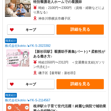
特別養護老人ホームでの看護師
時給：2100円〜2300円 （資格・経験などによ
り異なる）
神奈川県横浜市磯子区
詳細を見る
キープ
職業紹介
株式会社kotrio /●YK-S-2023392
【新杉田駅】看護助手募集(パート)＊柔軟性が
ある働き方♪
時給1550円〜2312円 ＜交通費全支給(ガソリ
ン代含む)＞
磯子区【最寄駅：新杉田】
詳細を見る
キープ
職業紹介
株式会社kotrio /●YK-S-2114567
根岸駅☆子育て世代活躍！綺麗な病院で補助業
務☆未経験OK♪