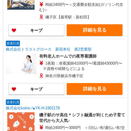
時給2400円〜＜交通費全額支給(ガソリン代含
む)＞
磯子区【最寄駅：新杉田】
詳細を見る
キープ
派遣社員
株式会社トラストグロース 新宿本社 第2営業部
有料老人ホームでの夜専看護師
1夜勤：准看護師41000円〜/看護師43000円〜
※資格や経験などによる
神奈川県横浜市磯子区
詳細を見る
キープ
派遣社員
株式会社kotrio /●YK-H-1902178
磯子駅のサ高住＊シフト融通が利くため子育て
世代から大人気♪
時給2400円〜3000円 ＜日払い有/週払い有/交