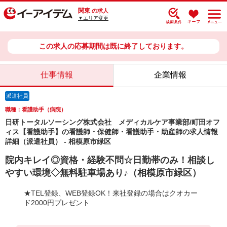
関東
の求人
▼エリア変更
この求人の応募期間は既に終了しております。
仕事情報
企業情報
派遣社員
職種：看護助手（病院）
日研トータルソーシング株式会社 メディカルケア事業部/町田オフ
ィス【看護助手】の看護師・保健師・看護助手・助産師の求人情報
詳細（派遣社員） - 相模原市緑区
院内キレイ◎資格・経験不問☆日勤帯のみ！相談し
やすい環境◇無料駐車場あり♪（相模原市緑区）
★TEL登録、WEB登録OK！来社登録の場合はクオカー
ド2000円プレゼント