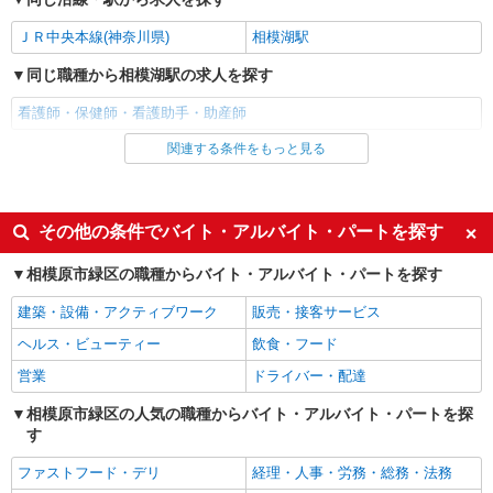
詳細を見る
キープ
ＪＲ中央本線(神奈川県)
相模湖駅
同じ職種から相模湖駅の求人を探す
派遣社員
株式会社トラストグロース 新宿本社 第2営業部
看護師・保健師・看護助手・助産師
特別養護老人ホームでの看護師
関連する条件をもっと見る
同じ雇用形態から相模湖駅の求人を探す
時給：2300円〜 ※資格や経験などによる
神奈川県相模原市緑区
派遣社員
同じ特徴から相模湖駅の求人を探す
その他の条件でバイト・アルバイト・パートを探す
詳細を見る
キープ
入社日応相談
履歴書不要
相模原市緑区の職種からバイト・アルバイト・パートを探す
職業紹介
Web面接OK
職場見学OKまたは説明会あり
株式会社kotrio /●YK-S-2083385
建築・設備・アクティブワーク
販売・接客サービス
未経験歓迎
経験者・有資格者歓迎
橋本駅☆医療行為なし！パートタイムの看護助
ヘルス・ビューティー
飲食・フード
手♪未経験OK！
新卒・第二新卒歓迎
女性活躍中
営業
ドライバー・配達
時給1550円〜2312円 ＜交通費全支給(ガソリ
主婦・主夫歓迎
フリーター歓迎
ン代含む)＞
相模原市緑区の人気の職種からバイト・アルバイト・パートを探
学歴不問
ブランクOK
相模原市緑区
す
ミドル（40代～）活躍中
エルダー（50代～）活躍中
ファストフード・デリ
経理・人事・労務・総務・法務
詳細を見る
キープ
シニア（60代～）活躍中
昇給あり