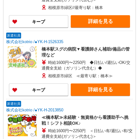
相模原市緑区//最寄り駅：橋本
詳細を見る
キープ
派遣社員
株式会社kotrio /●YK-H-1526335
橋本駅スグの病院▼看護師さん補助/備品の管
理など
時給1600円〜2250円 ◆日払い/週払いOK/交
通費全支給（ガソリン代含む）◆
相模原市緑区 ≪最寄り駅：橋本≫
詳細を見る
キープ
派遣社員
株式会社kotrio /●YK-H-2013850
≪橋本駅≫未経験・無資格から看護助手へ挑
戦！シフト相談OK♪
時給1600円〜2250円 ＜日払い有/週払い有/交
通費全支給(ガソリン代含む)＞