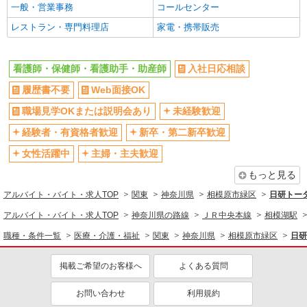
一般・営業事務
コールセンター
週払い
禁煙・分煙
派遣社員
レストラン・専門料理店
家電・携帯販売
株式会社kotrio /●YK-H-1613508
残業ほぼなし
転勤なし
お試し勤務OK♪橋本駅の病院で看護助手▼補助
登録制
交通費支給
作業のみ！面接なし
看護師・保健師・看護助手・助産師
入社日応相談
社会保険あり
社割・特典あり
時給1600円〜2250円 ＜日払い有/週払い有/交
履歴書不要
Web面接OK
通費全支給(ガソリン代含む)＞
研修制度あり
高収入・高額
相模原市緑区 ≪最寄り駅：橋本≫
職場見学OKまたは説明会あり
未経験歓迎
同じ職種から求人を探す
経験者・有資格者歓迎
新卒・第二新卒歓迎
詳細を見る
キープ
医療・介護・福祉
女性活躍中
主婦・主夫歓迎
看護師・保健師・看護助手・助産師
派遣社員
もっと見る
株式会社kotrio /●YK-H-1902198
同じ特徴から求人を探す
アルバイト・バイト・求人TOP
関東
神奈川県
相模原市緑区
日研トー
橋本駅のサ高住＊シフト融通が利くため子育て
未経験歓迎
ミドル（40代～）活躍中
世代から大人気♪
アルバイト・バイト・求人TOP
神奈川県の路線
ＪＲ中央本線
相模湖駅
時給2400円〜3000円 ＜日払い有/週払い有/交
交通費支給
社会保険あり
職種・条件一覧
医療・介護・福祉
関東
神奈川県
相模原市緑区
日研
通費全支給(ガソリン代含む)＞
相模原市緑区//最寄り駅：橋本
掲載ご希望のお客様へ
よくある質問
詳細を見る
キープ
お問い合わせ
利用規約