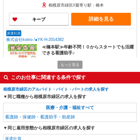
相模原市緑区//最寄り駅：橋本
詳細を見る
キープ
派遣社員
株式会社kotrio /●YK-H-2014382
≪橋本駅≫年齢不問！０からスタートでも活躍
できる看護助手♪
時給1600円〜2250円 ＜日払い有/週払い有/交
もっと見る
通費全支給(ガソリン代含む)＞
相模原市緑区//最寄り駅：橋本
このお仕事に関連する条件で探す
詳細を見る
キープ
相模原市緑区のアルバイト・バイト・パートの求人を探す
同じ職種から相模原市緑区の求人を探す
派遣社員
医療・介護・福祉すべて
株式会社トラストグロース 新宿本社 第2営業部
保育園での看護師
看護師・保健師・看護助手・助産師
時給：2000円〜2200円 ※資格や経験などに
同じ雇用形態から相模原市緑区の求人を探す
よる
神奈川県相模原市緑区
派遣社員