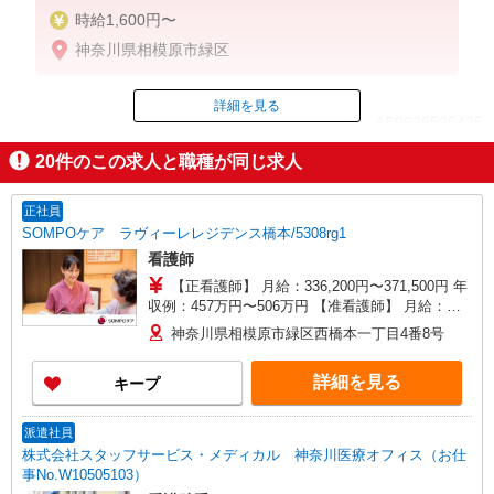
時給1,600円〜
神奈川県相模原市緑区
詳細を見る
ID：AE0625535475
20
件のこの求人と職種が同じ求人
掲載期間終了
正社員
SOMPOケア ラヴィーレレジデンス橋本/5308rg1
看護師
【正看護師】 月給：336,200円〜371,500円 年
収例：457万円〜506万円 【准看護師】 月給：
310,500円〜345,800円 年収例：420万円〜470万円
神奈川県相模原市緑区西橋本一丁目4番8号
【賞与】あり（年2回） ※月給は職務手当、働き
がい向上手当、 日祝手当（月平均2回分）、夜勤
詳細を見る
キープ
手当（月平均5回分）等、 毎月平均的に支払われ
る手当を含みます。 ◎月給は経験により異なりま
す。 ◎残業時は別途時間外手当支給（超過1
派遣社員
分〜） ◎賞与 基本給2.08ヶ月分/年支給
株式会社スタッフサービス・メディカル 神奈川医療オフィス（お仕
事No.W10505103）