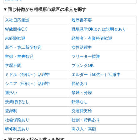
同じ特徴から相模原市緑区の求人を探す
詳細を見る
キープ
入社日応相談
履歴書不要
派遣社員
Web面接OK
職場見学OKまたは説明会あり
株式会社kotrio /●YK-H-1956129
未経験歓迎
≪橋本駅／看護助手≫子育て世代活躍中！働き
経験者・有資格者歓迎
やすい環境♪
新卒・第二新卒歓迎
女性活躍中
時給1600円〜2250円 ＜日払い有/週払い有/交
主婦・主夫歓迎
フリーター歓迎
通費全支給(ガソリン代含む)＞
学歴不問
相模原市緑区//最寄り駅：橋本
ブランクOK
ミドル（40代～）活躍中
エルダー（50代～）活躍中
詳細を見る
キープ
シニア（60代～）活躍中
昇給あり
週払い
禁煙・分煙
派遣社員
株式会社kotrio /●YK-H-1584976
残業ほぼなし
転勤なし
橋本駅！看護助手⇒高収入/日払い可能/未経験
登録制
交通費支給
歓迎
社会保険あり
社割・特典あり
時給1600円〜2250円 ＜日払い有/週払い有/交
通費全支給(ガソリン代含む)＞
研修制度あり
高収入・高額
相模原市緑区 ≪最寄り駅：橋本≫
同じ沿線・駅から求人を探す