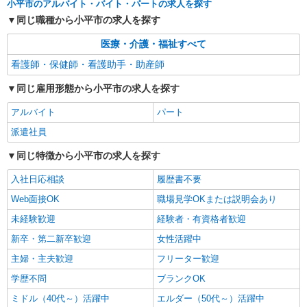
小平市のアルバイト・バイト・パートの求人を探す
東京都小平市 【最寄駅】青梅街道駅
同じ職種から小平市の求人を探す
医療・介護・福祉すべて
詳細を見る
キープ
看護師・保健師・看護助手・助産師
同じ雇用形態から小平市の求人を探す
アルバイト
パート
派遣社員
同じ特徴から小平市の求人を探す
入社日応相談
履歴書不要
Web面接OK
職場見学OKまたは説明会あり
未経験歓迎
経験者・有資格者歓迎
新卒・第二新卒歓迎
女性活躍中
主婦・主夫歓迎
フリーター歓迎
学歴不問
ブランクOK
ミドル（40代～）活躍中
エルダー（50代～）活躍中