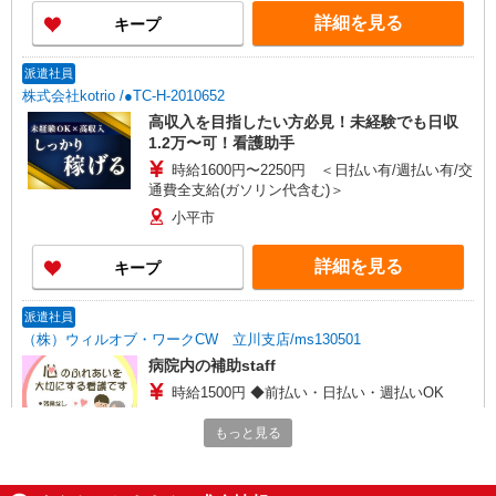
詳細を見る
キープ
派遣社員
株式会社kotrio /●TC-H-2010652
高収入を目指したい方必見！未経験でも日収
1.2万〜可！看護助手
時給1600円〜2250円 ＜日払い有/週払い有/交
通費全支給(ガソリン代含む)＞
小平市
詳細を見る
キープ
派遣社員
（株）ウィルオブ・ワークCW 立川支店/ms130501
病院内の補助staff
時給1500円 ◆前払い・日払い・週払いOK
東京都小平市
もっと見る
詳細を見る
キープ