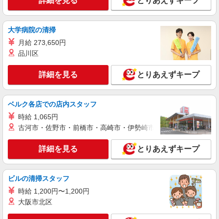
詳細を見る
とりあえずキープ
株式会社kotrio /●SW-S-2096675
定員で即終了！時給2400円〜★小平駅＊高級
老人ホームの看護師
大学病院の清掃
時給2400円〜＜交通費全額支給(ガソリン代含
月給 273,650円
む)＞
品川区
東京都小平市
詳細を見る
とりあえずキープ
詳細を見る
キープ
ベルク各店での店内スタッフ
職業紹介
株式会社kotrio /●SW-S-2078281
時給 1,065円
＼介護施設の看護師界隈でも大人気！／日勤の
古河市・佐野市・前橋市・高崎市・伊勢崎市・太田市・館林市・
みのデイサービス＊
詳細を見る
時給2400円〜＜交通費全額支給(ガソリン代含
とりあえずキープ
む)＞
小平市 同エリア内で他も紹介可
ビルの清掃スタッフ
詳細を見る
時給 1,200円〜1,200円
キープ
大阪市北区
職業紹介