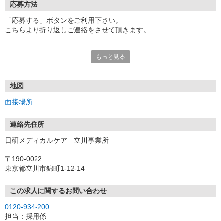
応募方法
「応募する」ボタンをご利用下さい。
こちらより折り返しご連絡をさせて頂きます。
★TEL登録、WEB登録OK！来社登録の場合はクオカード2000円プ
もっと見る
レゼント
・履歴書＆写真不要で登録OK
・職場見学することも可能です
地図
面接場所
連絡先住所
日研メディカルケア 立川事業所
〒190-0022
東京都立川市錦町1-12-14
この求人に関するお問い合わせ
0120-934-200
担当：採用係