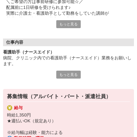
＼ご希望の方は事前研修に参加可能☆／
配属前に1日研修を受けられます♪
実際に介護士・看護助手として勤務をしていた講師が
基礎知識のご説明から基本的な実技まで研修します！
もっと見る
※時給：1,226円＋交通費（社内規定あり）支給あり
【時間】10:00〜17:00（途中昼食休憩あり）
【場所】立川メディカルケア研修センター（東京都立川市錦町1-
12-14）
仕事内容
看護助手（ナースエイド）
誰かを支えたり、信頼関係を築いたり、
病院、クリニック内での看護助手（ナースエイド）業務をお願いし
喜んでもらえたり・・・
ます。
人への思いやり、優しい気持ちを大切に働きたい方に
ぜひチャレンジしていただきたいお仕事です。
もっと見る
【具体的には…】
・看護師さんのサポート
食事や入浴、病院内の移動のサポート、
・患者さんの身の回りの世話
ベッドメイクや病室清掃などの入院環境の整備をお任せ。
・医療器具の洗浄や消毒
患者さんの身の回りのお世話をすることが多いため、
募集情報（アルバイト・パート・派遣社員）
・シーツ交換やベッドメイキング
元気に退院された時などに「ありがとう」と感謝の言葉をいただ
・伝票や診療材料等の補充、整理
くことも。
給与
・診療補助
そんな時は特にやりがいを感じられます。
時給1,350円
・メッセンジャー業務
★週払いOK（規定あり）
など
勤務場所やワークスタイル、環境など・・・
※勤務先により異なります
遠慮なく希望を聞かせてください◎
※給与幅は経験・能力による
あなたがイキイキと活躍できる場をご紹介します！