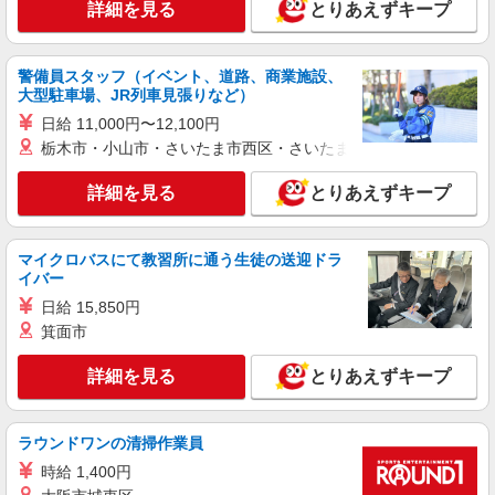
詳細を見る
とりあえずキープ
株式会社kotrio /●SW-S-2023288
【八坂駅】看護助手募集(パート)＊柔軟性があ
る働き方♪
警備員スタッフ（イベント、道路、商業施設、
時給1550円〜2312円 ＜交通費全支給(ガソリ
大型駐車場、JR列車見張りなど）
ン代含む)＞
日給 11,000円〜12,100円
小平市
栃木市・小山市・さいたま市西区・さいたま市岩槻区・久喜市・
詳細を見る
キープ
詳細を見る
とりあえずキープ
職業紹介
株式会社トラストグロース 新宿本社 第3営業部
マイクロバスにて教習所に通う生徒の送迎ドラ
イバー
病院での夜専看護師
一夜勤：准看護師30000円/看護師34000円 ※資
日給 15,850円
格や経験などによる
箕面市
東京都小平市
詳細を見る
とりあえずキープ
詳細を見る
キープ
ラウンドワンの清掃作業員
職業紹介
時給 1,400円
株式会社kotrio /●SW-S-2023289