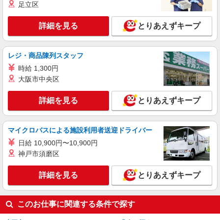
足立区
東京都小平市
詳細を見る
とりあえずキープ
詳細を見る
キープ
アルバイト
パート
派遣社員
レジ・商品陳列スタッフ
日研トータルソーシング株式会社 メディカルケア事業部/立川事業所
時給 1,300円
【看護助手】
大阪市中央区
看護助手（ナースエイド）
時給1,350円 ★週払いOK（規定あり） ※給与
詳細を見る
とりあえずキープ
幅は経験・能力による
東京都小平市 【最寄駅】西武新宿線「小平」
駅より徒歩5分
マイクロバスによる施設利用者送迎ドライバー
日給 10,900円〜10,900円
詳細を見る
キープ
神戸市須磨区
アルバイト
パート
派遣社員
詳細を見る
とりあえずキープ
日研トータルソーシング株式会社 メディカルケア事業部/立川事業所
【看護助手】
看護助手（ナースエイド）
このお仕事に関連する条件で探す
時給1,350円 ★週払いOK（規定あり） ※給与
幅は経験・能力による