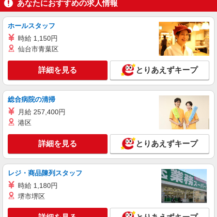
あなたにおすすめの求人情報
派遣社員
株式会社トラストグロース 新宿本社 第3営業部
ホールスタッフ
介護付き有料老人ホームでの看護師
時給 1,150円
時給：准看護師2100円/看護師2200円 ※資格や
仙台市青葉区
経験などによる
東京都小平市
詳細を見る
とりあえずキープ
詳細を見る
キープ
総合病院の清掃
派遣社員
月給 257,400円
株式会社kotrio /●TC-H-1992972
港区
新小平駅＊看護助手＊日払いOK！推し活の軍
資金も即ゲット◎
詳細を見る
とりあえずキープ
時給1600円〜2250円 ＜日払い有/週払い有/交
通費全支給(ガソリン代含む)＞
小平市
レジ・商品陳列スタッフ
時給 1,180円
詳細を見る
キープ
堺市堺区
職業紹介