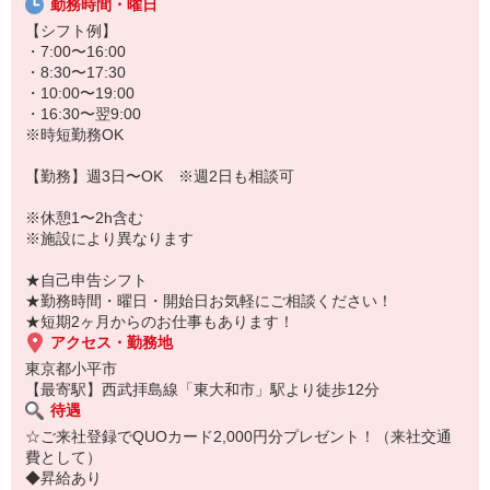
勤務時間・曜日
★無資格・未経験OK！未経験から医療業界デビューできちゃいます
♪
【シフト例】
★病院、クリニック内は冷暖房完備！いつでも快適にお仕事できま
・7:00〜16:00
すよ！
・8:30〜17:30
・10:00〜19:00
あなたのスキルに合わせて少しずつお仕事をお願いしていきます。
・16:30〜翌9:00
20代・30代・40代・50代・60代、
※時短勤務OK
若手からミドル、中高年（エルダー）、シニア世代まで幅広く活躍
中！
【勤務】週3日〜OK ※週2日も相談可
「近くの病院で働きたい」
※休憩1〜2h含む
「資格はないけど医療業界のお仕事に興味がある」
※施設により異なります
「大手病院で働きたい」
「すぐに働けるところはないかな…」
★自己申告シフト
そんな方もぜひ！お気軽にご連絡ください♪
★勤務時間・曜日・開始日お気軽にご相談ください！
★短期2ヶ月からのお仕事もあります！
アクセス・勤務地
東京都小平市
【最寄駅】西武拝島線「東大和市」駅より徒歩12分
待遇
☆ご来社登録でQUOカード2,000円分プレゼント！（来社交通
費として）
◆昇給あり