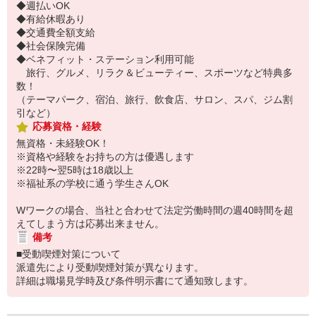
◆週払いOK
◆有給休暇あり
◆交通費全額支給
◆社会保険完備
◆ベネフィット・ステーション利用可能
旅行、グルメ、リラク＆ビューティー、スポーツなど特典多
数！
（テーマパーク、宿泊、旅行、飲食店、サロン、スパ、ジム割
引など）
応募資格・経験
無資格・未経験OK！
※資格や経験をお持ちの方は優遇します
※22時〜翌5時は18歳以上
※福祉系の学校に通う学生さんOK
Wワークの場合、当社と合わせて法定労働時間の週40時間を超
えてしまう方は応募出来ません。
備考
■受動喫煙対策について
派遣先により受動喫煙対策が異なります。
詳細は職場見学時及び条件明示書にて通知致します。