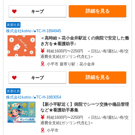
詳細を見る
キープ
派遣社員
株式会社kotrio /●TC-H-1894945
＜高時給＞花小金井駅近くの病院で安定した働
き方を★看護助手♪
時給1600円〜2250円 ＜日払い有/週払い有/交
通費全支給(ガソリン代含む)＞
小平市 最寄り駅：花小金井
詳細を見る
キープ
派遣社員
株式会社kotrio /●TC-H-1883054
【新小平駅近く】病院でシーツ交換や備品管理
など★看護助手募集
時給1600円〜2250円 ＜日払い有/週払い有/交
通費全支給(ガソリン代含む)＞
小平市