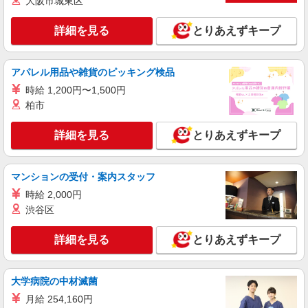
大阪市城東区
【小平駅】看護助手募集(パート)＊柔軟性があ
る働き方♪
詳細を見る
とりあえずキープ
時給1550円〜2312円 ＜交通費全支給(ガソリ
ン代含む)＞
小平市 同エリア内で他も紹介可
アパレル用品や雑貨のピッキング検品
時給 1,200円〜1,500円
詳細を見る
キープ
柏市
派遣社員
詳細を見る
とりあえずキープ
（株）ウィルオブ・ワークCW 立川支店/ms130501
看護助手
時給1500円 ◆前払い・日払い・週払いOK
マンションの受付・案内スタッフ
東京都小平市
時給 2,000円
渋谷区
詳細を見る
キープ
詳細を見る
とりあえずキープ
派遣社員
（株）ウィルオブ・ワークCW 立川支店/ms130501
大学病院の中材滅菌
看護助手
月給 254,160円
時給1500円 ◆前払い・日払い・週払いOK