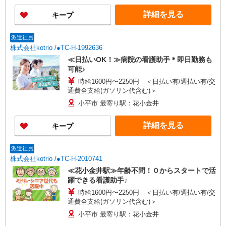
詳細を見る
キープ
派遣社員
株式会社kotrio /●TC-H-1992636
≪日払いOK！≫病院の看護助手＊即日勤務も
可能♪
時給1600円〜2250円 ＜日払い有/週払い有/交
通費全支給(ガソリン代含む)＞
小平市 最寄り駅：花小金井
詳細を見る
キープ
派遣社員
株式会社kotrio /●TC-H-2010741
≪花小金井駅≫年齢不問！０からスタートで活
躍できる看護助手♪
時給1600円〜2250円 ＜日払い有/週払い有/交
通費全支給(ガソリン代含む)＞
小平市 最寄り駅：花小金井