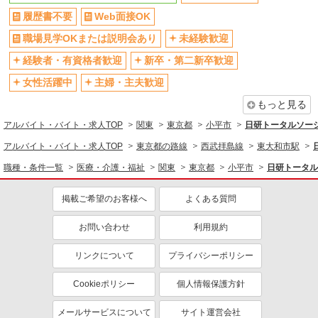
転勤なし
登録制
履歴書不要
Web面接OK
交通費支給
社会保険あり
職場見学OKまたは説明会あり
未経験歓迎
社割・特典あり
研修制度あり
経験者・有資格者歓迎
新卒・第二新卒歓迎
資格取得支援制度あり
女性活躍中
主婦・主夫歓迎
同じ職種から求人を探す
もっと見る
医療・介護・福祉
アルバイト・バイト・求人TOP
関東
東京都
小平市
日研トータルソー
看護師・保健師・看護助手・助産師
アルバイト・バイト・求人TOP
東京都の路線
西武拝島線
東大和市駅
同じ特徴から求人を探す
職種・条件一覧
医療・介護・福祉
関東
東京都
小平市
日研トータル
未経験歓迎
ミドル（40代～）活躍中
掲載ご希望のお客様へ
よくある質問
週2～3日勤務OK
深夜
交通費支給
社会保険あり
お問い合わせ
利用規約
リンクについて
プライバシーポリシー
Cookieポリシー
個人情報保護方針
メールサービスについて
サイト運営会社