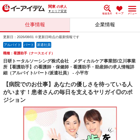
関東
の求人
▼エリア変更
仕事情報
企業情報
更新日：2026/08/01 ※更新日時点の最新情報です
アルバイト
パート
派遣社員
職種：看護助手（ナースエイド）
日研トータルソーシング株式会社 メディカルケア事業部/立川事業
所【看護助手】の看護師・保健師・看護助手・助産師の求人情報詳
細（アルバイト/パート/派遣社員） - 小平市
【病院でのお仕事】あなたの優しさを待っている人
がいます！患者さんの毎日を支えるヤリガイ◎のポ
ジション