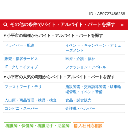
アルバイト
パート
派遣社員
ID：AE0727486238
同じ特徴から東大和市駅の求人を探す
その他の条件でバイト・アルバイト・パートを探す
入社日応相談
履歴書不要
小平市の職種からバイト・アルバイト・パートを探す
Web面接OK
職場見学OKまたは説明会あり
ドライバー・配達
イベント・キャンペーン・アミュ
未経験歓迎
経験者・有資格者歓迎
ーズメント
新卒・第二新卒歓迎
女性活躍中
販売・接客サービス
医療・介護・福祉
主婦・主夫歓迎
フリーター歓迎
IT・クリエイティブ
ファッション・アパレル
学歴不問
ブランクOK
小平市の人気の職種からバイト・アルバイト・パートを探す
ミドル（40代～）活躍中
エルダー（50代～）活躍中
ファストフード・デリ
施設警備・交通誘導警備・駐車輪
シニア（60代～）活躍中
昇給あり
場管理・イベント警備
週払い
週2～3日勤務OK
入出庫・商品管理・検品・検査
食品・試食販売
10時～勤務OK
16時前退社OK
コンビニ・スーパー
介護職・ヘルパー
時間や曜日が選べる・シフト自由
深夜
禁煙・分煙
残業ほぼなし
看護師・保健師・看護助手・助産師
入社日応相談