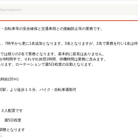
者・自転車等の安全確保と交通車両との接触防止等の業務です。
し、7時半から更に1名追加となります。3名となりますが、2名で業務を行い1名は
時までは残りの2名で業務となります。基本的に延長はありません。
名が8時間半で、それぞれ休憩1時間、待機時間は業務に含みます。
あります。ローテーションで週5日程度の出勤となります。
給(20Ｈ)
本町駅」より徒歩１５分、バイク・自転車通勤可
、３人配置です
 週5日程度
調整となります
す。