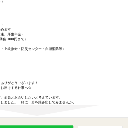
す！
り）
決めます
健康、厚生年金）
務1000円まで）
定・上級救命・防災センター・自衛消防等）
、ありがとうございます！
をお届けする仕事へ☆
方、全員とお会いしたいと考えています。
トしました。一緒に一歩を踏み出してみませんか。