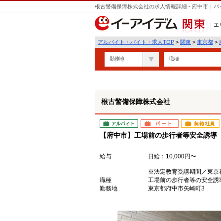
根古警備保障株式会社の求人情報詳細 - 府中市｜
エ
関東
アルバイト・バイト・求人TOP
>
関東
>
東京都
>
勤務地
職種
根古警備保障株式会社
アルバイト
パート
契約社員
【府中市】工場前の歩行者等安全誘導
給与
日給：10,000円〜
※法定教育受講期間／東京都
職種
工場前の歩行者等の安全誘
勤務地
東京都府中市矢崎町3