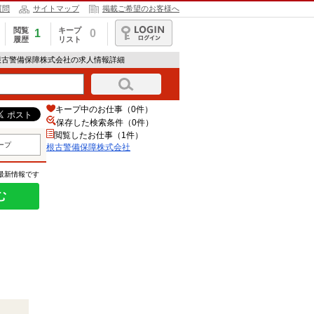
質問
サイトマップ
掲載ご希望のお客様へ
閲覧
キープ
1
0
履歴
リスト
ログイン
根古警備保障株式会社の求人情報詳細
キープ中のお仕事（0件）
保存した検索条件（
0
件）
閲覧したお仕事（1件）
ープ
根古警備保障株式会社
の最新情報です
む