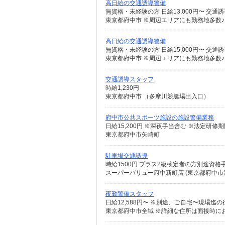
高日給の交通誘導警備
東京都府中市 ※周辺エリアにも勤務地多数
高日給の交通誘導警備
東京都府中市 ※周辺エリアにも勤務地多数
交通誘導スタッフ
時給1,230円
東京都府中市 （多摩川競艇場出入口）
府中市公共スポーツ施設の施設警備業務
日給15,200円 ※深夜手当含む ※法定研修期
東京都府中市矢崎町
駐車場交通誘導
時給1500円 プラス2級検定者の方別途資格手
スーパーバリュー府中新町店 (東京都府中市新町
夜勤警備スタッフ
東京都府中市全域 ※詳細な住所は面接時に