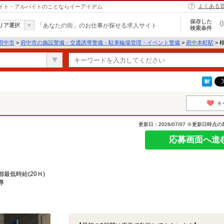
よくある
バイト・アルバイトのことならイーアイデム
保存した
0
リア選択
「あなたの街」のお仕事が探せる求人サイト
検索条件
府中市
>
府中市の施設警備・交通誘導警備・駐車輪場管理・イベント警備
>
府中本町駅
> 
キ
更新日：2026/07/07 ※更新日時点
応募画面へ進
最低時給(20Ｈ)
導