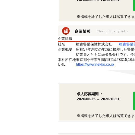
2026/06/25 ～ 2026/10/31
※掲載を終了した求人は閲覧できま
企業情報
社名
根古警備保障株式会社
根古警備
企業概要
昭和57年創立の地域に根差した警
従業員とともに頑張る会社です。帝
本社所在地
東京都小平市学園西町1&#8315;16&#8
URL
https://www.nekko.co.jp
求人応募期間 ：
2026/06/25 ～ 2026/10/31
※掲載を終了した求人は閲覧できま