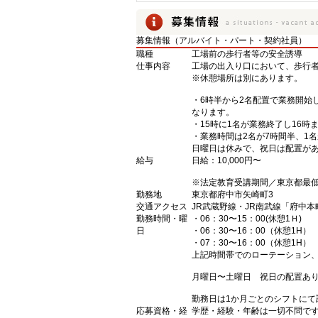
募集情報（アルバイト・パート・契約社員）
職種
工場前の歩行者等の安全誘導
仕事内容
工場の出入り口において、歩行
※休憩場所は別にあります。
・6時半から2名配置で業務開始
なります。
・15時に1名が業務終了し16
・業務時間は2名が7時間半、1
日曜日は休みで、祝日は配置が
給与
日給：10,000円〜
※法定教育受講期間／東京都最低時
勤務地
東京都府中市矢崎町3
交通アクセス
JR武蔵野線・JR南武線「府中
勤務時間・曜
・06：30〜15：00(休憩1Ｈ)
日
・06：30〜16：00（休憩1H）
・07：30〜16：00（休憩1H）
上記時間帯でのローテーション
月曜日〜土曜日 祝日の配置あり
勤務日は1か月ごとのシフトにて
応募資格・経
学歴・経験・年齢は一切不問で