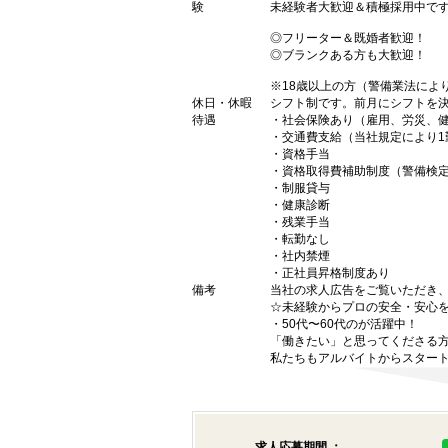
験
未経験者大歓迎＆積極採用中で
◎フリーター＆既婚者歓迎！
◎ブランクある方も大歓迎！
※18歳以上の方（警備業法によ
休日・休暇
シフト制です。前月にシフトを
待遇
・社会保険あり（雇用、労災、
・交通費支給（当社規定により1勤
・資格手当
・資格取得費補助制度（警備検
・制服貸与
・健康診断
・残業手当
・転勤なし
・社内禁煙
・正社員昇格制度あり
備考
当社の求人広告をご覧いただき
☆未経験からプロの安全・安心
・50代〜60代のが活躍中！
「働きたい」と思ってくださる
私たちもアルバイトからスター
求人応募期間 ：