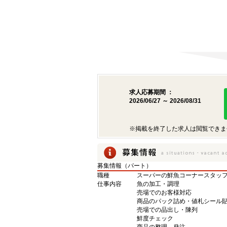
求人応募期間 ：
2026/06/27 ～ 2026/08/31
※掲載を終了した求人は閲覧できま
募集情報（パート）
職種
スーパーの鮮魚コーナースタッ
仕事内容
魚の加工・調理
売場でのお客様対応
商品のパック詰め・値札シール
売場での品出し・陳列
鮮度チェック