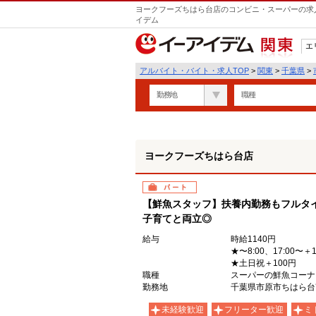
ヨークフーズちはら台店のコンビニ・スーパーの求人
イデム
エ
関東
アルバイト・バイト・求人TOP
>
関東
>
千葉県
>
勤務地
職種
ヨークフーズちはら台店
パート
【鮮魚スタッフ】扶養内勤務もフルタ
子育てと両立◎
給与
時給1140円
★〜8:00、17:00〜＋
★土日祝＋100円
職種
スーパーの鮮魚コーナ
勤務地
千葉県市原市ちはら台南2
未経験歓迎
フリーター歓迎
ミ