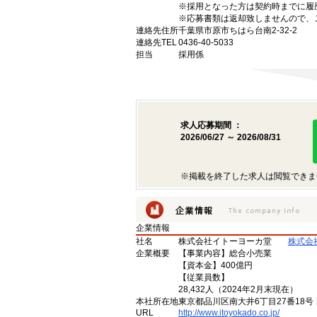
※採用となった方は契約時までに履
※応募書類は返却致しませんので、
連絡先住所
千葉県市原市ちはら台南2-32-2
連絡先TEL
0436-40-5033
担当
採用係
求人応募期間 ：
2026/06/27 ～ 2026/08/31
※掲載を終了した求人は閲覧できま
企業情報
社名
株式会社イトーヨーカ堂
株式会
企業概要
【事業内容】総合小売業
【資本金】400億円
【従業員数】
28,432人（2024年2月末現在）
本社所在地
東京都品川区南大井6丁目27番18号
URL
http://www.itoyokado.co.jp/