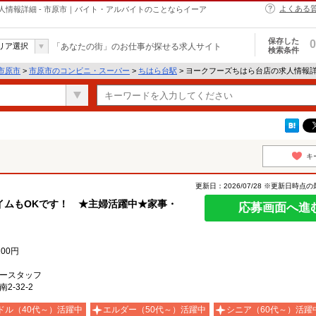
よくある
情報詳細 - 市原市｜バイト・アルバイトのことならイーア
保存した
0
リア選択
「あなたの街」のお仕事が探せる求人サイト
検索条件
市原市
>
市原市のコンビニ・スーパー
>
ちはら台駅
> ヨークフーズちはら台店の求人情報
キ
更新日：2026/07/28 ※更新日時点
イムもOKです！ ★主婦活躍中★家事・
応募画面へ進
100円
ースタッフ
-32-2
ドル（40代～）活躍中
エルダー（50代～）活躍中
シニア（60代～）活躍