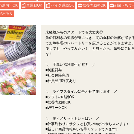
h以内）OK
車通勤OK
バイク通勤OK
扶養内勤務OK
副業・Wワ
登用あり
未経験からのスタートでも大丈夫◎
魚の目利きの知識が身につき、旬の食材の理解が深ま
でお魚料理のレパートリーを広げることができますよ
少しでも「やってみたい！」と思ったら、気軽にご応
を！
＼ 手厚い福利厚生が魅力 ／
■制服貸与
■社会保険完備
■社員登用制度あり
＼ ライフスタイルに合わせて働けます ／
■シフトの相談OK
■扶養内勤務OK
■WワークOK
＼ 働くメリットもいっぱい ／
■仕事終わりにサクッとお買い物が出来ちゃいます♪
■新しい商品情報をいち早くゲットできます♪