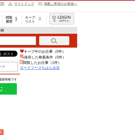
質問
サイトマップ
掲載ご希望のお客様へ
閲覧
キープ
1
0
履歴
リスト
ログイン
詳細
キープ中のお仕事（0件）
保存した検索条件（
0
件）
閲覧したお仕事（1件）
ープ
ヨークフーズちはら台店
の最新情報です
む
中