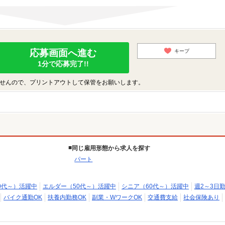
応募画面へ進む
キープ
1分で応募完了!!
せんので、プリントアウトして保管をお願いします。
同じ雇用形態から求人を探す
パート
0代～）活躍中
エルダー（50代～）活躍中
シニア（60代～）活躍中
週2～3日勤
バイク通勤OK
扶養内勤務OK
副業・WワークOK
交通費支給
社会保険あり