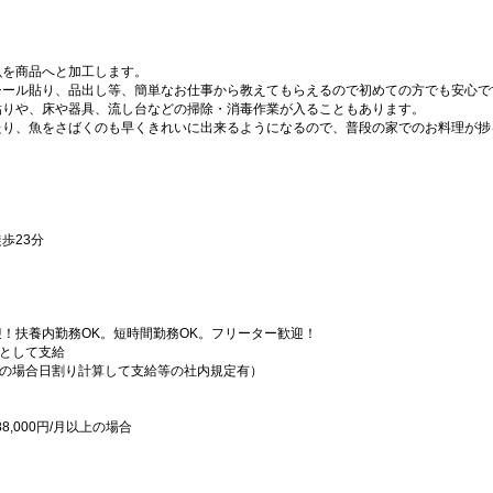
魚を商品へと加工します。
シール貼り、品出し等、簡単なお仕事から教えてもらえるので初めての方でも安心で
貼りや、床や器具、流し台などの掃除・消毒作業が入ることもあります。
たり、魚をさばくのも早くきれいに出来るようになるので、普段の家でのお料理が捗
歩23分
！扶養内勤務OK。短時間勤務OK。フリーター歓迎！
限として支給
満の場合日割り計算して支給等の社内規定有）
,000円/月以上の場合