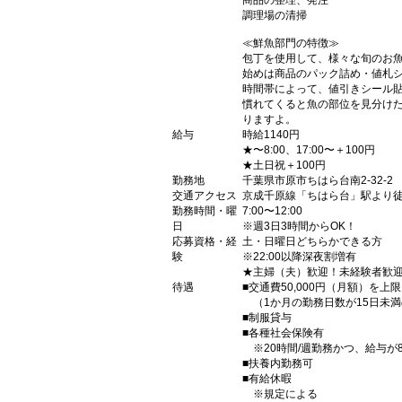
商品の整理、発注
調理場の清掃
≪鮮魚部門の特徴≫
包丁を使用して、様々な旬のお
始めは商品のパック詰め・値札
時間帯によって、値引きシール
慣れてくると魚の部位を見分け
りますよ。
給与
時給1140円
★〜8:00、17:00〜＋100円
★土日祝＋100円
勤務地
千葉県市原市ちはら台南2-32-2
交通アクセス
京成千原線「ちはら台」駅より徒
勤務時間・曜
7:00〜12:00
日
※週3日3時間からOK！
応募資格・経
土・日曜日どちらかできる方
験
※22:00以降深夜割増有
★主婦（夫）歓迎！未経験者歓迎
待遇
■交通費50,000円（月額）を上
（1か月の勤務日数が15日未
■制服貸与
■各種社会保険有
※20時間/週勤務かつ、給与が88
■扶養内勤務可
■有給休暇
※規定による