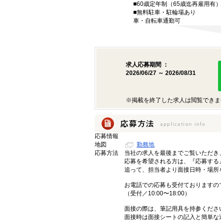
■60歳定年制（65歳迄再雇用有
■無料駐車・駐輪場あり
車・自転車通勤可
求人応募期間 ：
2026/06/27 ～ 2026/08/31
※掲載を終了した求人は閲覧できま
応募情報
地図
勤務地
応募方法
当社の求人を最後までご覧いただき
応募を希望される方は、『応募する
追って、担当者より面接日時・場所
お電話での応募も受付ておりますの
（受付／10:00〜18:00）
面接の際は、筆記用具を持参くださ
面接時は面接シートの記入と簡単な