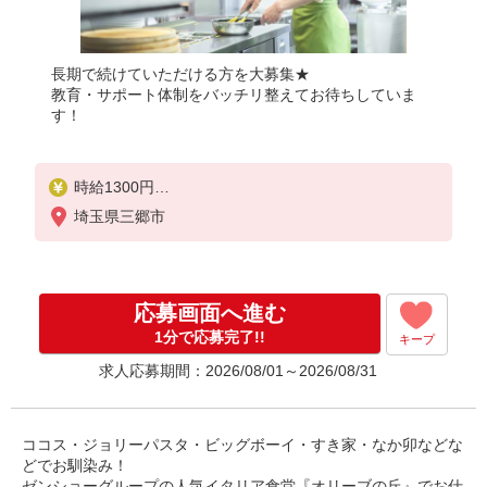
長期で続けていただける方を大募集★
教育・サポート体制をバッチリ整えてお待ちしていま
す！
時給1300円
※22:00以降は時給1625円
埼玉県三郷市
※高校生時給1200円
■土日・祝手当
土日・祝は時給＋100円
応募画面へ進む
■特別手当
1分で応募完了!!
キープ
早朝手当（6:00〜8:00）時給＋100円
求人応募期間：2026/08/01～2026/08/31
ココス・ジョリーパスタ・ビッグボーイ・すき家・なか卯などな
どでお馴染み！
ゼンショーグループの人気イタリア食堂『オリーブの丘』でお仕