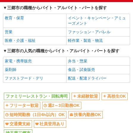
フリーター歓迎
週2～3日勤務OK
三郷市の職種からバイト・アルバイト・パートを探す
短時間勤務（1日4h以内）OK
扶養内勤務OK
教育・保育
イベント・キャンペーン・アミュ
交通費支給
社員登用あり
ーズメント
同じ職種から求人を探す
営業
ファッション・アパレル
飲食・フード
医療・介護・福祉
軽作業・製造・物流
同じ特徴から求人を探す
三郷市の人気の職種からバイト・アルバイト・パートを探す
未経験歓迎
高校生OK
家電・携帯販売
弁当・惣菜
週2～3日勤務OK
短時間勤務（1日4h以内）OK
薬剤師
食品・試食販売
扶養内勤務OK
交通費支給
ファストフード・デリ
配送・配達ドライバー
社員登用あり
ファミリーレストラン・回転寿司
未経験歓迎
高校生OK
フリーター歓迎
週2～3日勤務OK
短時間勤務（1日4h以内）OK
扶養内勤務OK
交通費支給
社員登用あり