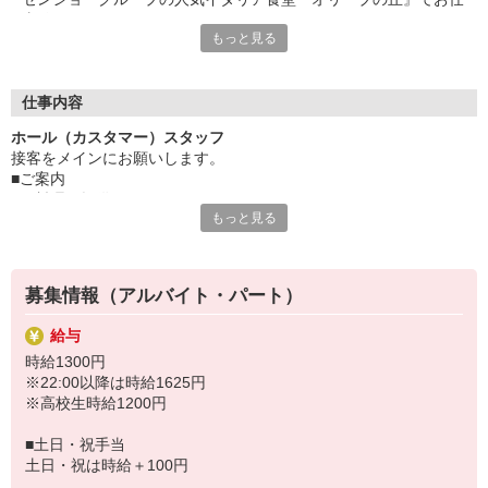
事始めませんか♪
もっと見る
◎人と接することやお世話をするのが好き
◎お客様とのコミュニケーションを楽しみたい
◎イタリアンが好き
仕事内容
そんなあなたにオススメ！
ホール（カスタマー）スタッフ
万全の研修体制でしっかりとお教えするので
接客をメインにお願いします。
未経験の方も安心してチャレンジしてくださいね！
■ご案内
■お料理の提供
固定シフトで予定も立てやすい♪
もっと見る
■デザート作成
曜日・時間はご相談ください。
■テーブルセッティング
「講義の合間に・学校終わりに」
■お会計
「家事の空いた時間に扶養内で」
「土日祝メインで安定収入」
募集情報（アルバイト・パート）
などなど、希望があれば遠慮なくご相談を♪
給与
時給1300円
※22:00以降は時給1625円
※高校生時給1200円
■土日・祝手当
土日・祝は時給＋100円