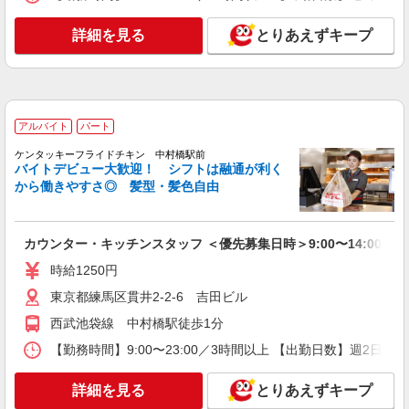
コンパスグループ・ジャパン株式会社 39478_p
調理師【アルバイト・パート】
詳細を見る
とりあえずキープ
時給1,700円以上 試用期間中 時給1,700円以上
(試用期間2ヶ月) 残業が発生した場合、残業代を1
分単位で別途支給します。
グレースメイト鷺ノ宮参番館 （東京都練馬区
中村南3-24-12）
アルバイト
パート
詳細を見る
キープ
ケンタッキーフライドチキン 中村橋駅前
バイトデビュー大歓迎！ シフトは融通が利く
から働きやすさ◎ 髪型・髪色自由
アルバイト
パート
コンパスグループ・ジャパン株式会社 39409_p
調理補助【アルバイト・パート】
カウンター・キッチンスタッフ ＜優先募集日時＞9:00〜14:00
時給1,250円以上 試用期間中 時給1,250円以上
時給1250円
(試用期間2ヶ月) 残業が発生した場合、残業代を1
分単位で別途支給します。
グレースメイト鷺ノ宮弐番館 （東京都練馬区
東京都練馬区貫井2-2-6 吉田ビル
中村3-32-2 コンパスグループ厨房内）
西武池袋線 中村橋駅徒歩1分
【勤務時間】9:00〜23:00／3時間以上 【出勤日数】週2
詳細を見る
キープ
詳細を見る
とりあえずキープ
アルバイト
パート