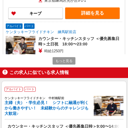
東京都練馬区光が丘5-1-1
詳細を見る
キープ
アルバイト
パート
ケンタッキーフライドチキン 練馬駅前店
カウンター・キッチンスタッフ ＜優先募集日
時＞土日祝 18:00〜23:00
時給1250円
東京都練馬区豊玉北5-19-13
もっと見る
詳細を見る
キープ
この求人に似ている求人情報
アルバイト
パート
ケンタッキーフライドチキン 江古田南口店
アルバイト
パート
カウンター・キッチンスタッフ ＜優先募集日
ケンタッキーフライドチキン 中村橋駅前
時＞平日（月〜金） 18:00〜23:00
主婦（夫）・学生必見！ シフトに融通が利く
から働きやすい！ 未経験からのチャレンジも
時給1250円
大歓迎♪
東京都練馬区旭丘1丁目73-2
カウンター・キッチンスタッフ ＜優先募集日時＞9:00〜14:00