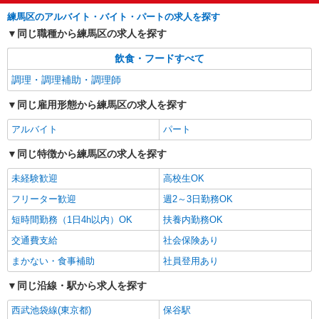
練馬区のアルバイト・バイト・パートの求人を探す
時給1290円〜1340円 ※経験等による ★希望収
入がありましたら、ご相談いただければ希望条件
同じ職種から練馬区の求人を探す
に合うかの確認もいたします。 ★時間外手当別途
東京都練馬区土支田1丁目15-16
支給 ★上記金額は働きがい向上手当を含みます。
飲食・フードすべて
★働きがい向上手当※26年6月改定（地域により異
詳細を見る
調理・調理補助・調理師
キープ
なる） 社会保険加入者は更に＋50円
同じ雇用形態から練馬区の求人を探す
アルバイト
パート
コンパスグループ・ジャパン株式会社 39187_p
アルバイト
パート
調理補助【アルバイト・パート】
同じ特徴から練馬区の求人を探す
時給1,280円以上 試用期間中 時給1,280円以上
(試用期間2ヶ月) 残業が発生した場合、残業代を1
未経験歓迎
高校生OK
分単位で別途支給します。
くらら大泉学園 （東京都練馬区東大泉1-17-
フリーター歓迎
週2～3日勤務OK
3 くらら大泉学園内）
短時間勤務（1日4h以内）OK
扶養内勤務OK
詳細を見る
キープ
交通費支給
社会保険あり
まかない・食事補助
社員登用あり
同じ沿線・駅から求人を探す
西武池袋線(東京都)
保谷駅