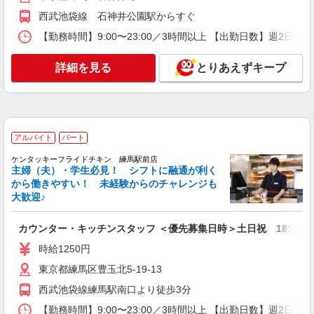
アルバイト
西武池袋線 石神井公園駅からすぐ
パート
SOMPOケア ラヴィーレ 鷺ノ宮
【勤務時間】9:00〜23:00／3時間以上 【出勤日数】週2
調理・食器洗浄・発注
時給1290円〜1440円 ※経験等による ★早朝時
詳細を見る
とりあえずキープ
給（5:00〜8:00）時給＋100円 ★希望収入があり
ましたら、ご相談いただければ希望条件に合うか
東京都練馬区中村南3丁目23-11
の確認もいたします。 ★時間外手当別途支給 ★上
記金額は働きがい向上手当を含みます。 ★働きが
詳細を見る
キープ
い向上手当※26年6月改定（地域により異なる）
アルバイト
パート
社会保険加入者は更に＋50円
アルバイト
パート
ケンタッキーフライドチキン 練馬駅前店
主婦（夫）・学生必見！ シフトに融通が利く
コンパスグループ・ジャパン株式会社 39188_p
から働きやすい！ 未経験からのチャレンジも
調理師【アルバイト・パート】
大歓迎♪
時給1,600円以上 試用期間中 時給1,600円以上
(試用期間2ヶ月) 残業が発生した場合、残業代を1
カウンター・キッチンスタッフ ＜優先募集日時＞土日祝 18:00〜23
分単位で別途支給します。
くらら中村橋 （東京都練馬区中村3-40-4 く
らら中村橋内）
時給1250円
東京都練馬区豊玉北5-19-13
詳細を見る
キープ
西武池袋線練馬駅南口より徒歩3分
【勤務時間】9:00〜23:00／3時間以上 【出勤日数】週2
アルバイト
パート