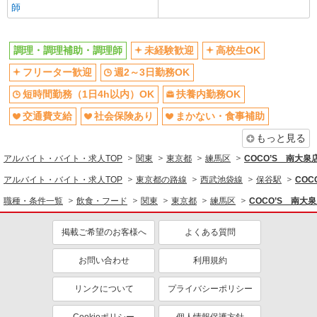
師
未経験歓迎
高校生OK
週2～3日勤務OK
短時間勤務（1日4h以内）OK
調理・調理補助・調理師
未経験歓迎
高校生OK
扶養内勤務OK
交通費支給
フリーター歓迎
週2～3日勤務OK
社会保険あり
まかない・食事補助
短時間勤務（1日4h以内）OK
扶養内勤務OK
社員登用あり
交通費支給
社会保険あり
まかない・食事補助
もっと見る
アルバイト・バイト・求人TOP
関東
東京都
練馬区
COCO’S 南大
アルバイト・バイト・求人TOP
東京都の路線
西武池袋線
保谷駅
CO
職種・条件一覧
飲食・フード
関東
東京都
練馬区
COCO’S 南大
掲載ご希望のお客様へ
よくある質問
お問い合わせ
利用規約
リンクについて
プライバシーポリシー