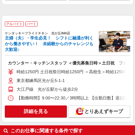
そんぽの家 石神井公園
調理補助スタッフ
時給1290円〜1340円 ※経験等による ★希望収
入がありましたら、ご相談いただければ希望条件
アルバイト
パート
に合うかの確認もいたします。 ★時間外手当別途
東京都練馬区石神井町2丁目34-14
支給 ★上記金額は働きがい向上手当を含みます。
ケンタッキーフライドチキン 光が丘IMA店
★働きがい向上手当※26年6月改定（地域により異
主婦（夫）・学生必見！ シフトに融通が利く
詳細を見る
キープ
なる） 社会保険加入者は更に＋50円
から働きやすい！ 未経験からのチャレンジも
大歓迎♪
アルバイト
パート
コンパスグループ・ジャパン株式会社 39409_p
カウンター・キッチンスタッフ ＜優先募集日時＞土日祝 フルタ
調理師【アルバイト・パート】
時給1250円 土日祝祭日時給1250円 ＜高校生＞時給1250円 
時給1,700円以上 試用期間中 時給1,700円以上
東京都練馬区光が丘5-1-1
(試用期間2ヶ月) 残業が発生した場合、残業代を1
分単位で別途支給します。
大江戸線 光が丘駅から徒歩2分
グレースメイト鷺ノ宮弐番館 （東京都練馬区
中村3-32-2 コンパスグループ厨房内）
【勤務時間】9:00〜22:30／3時間以上 【出勤日数】週1
詳細を見る
キープ
詳細を見る
とりあえずキープ
アルバイト
パート
そんぽの家 光が丘
このお仕事に関連する条件で探す
調理補助スタッフ