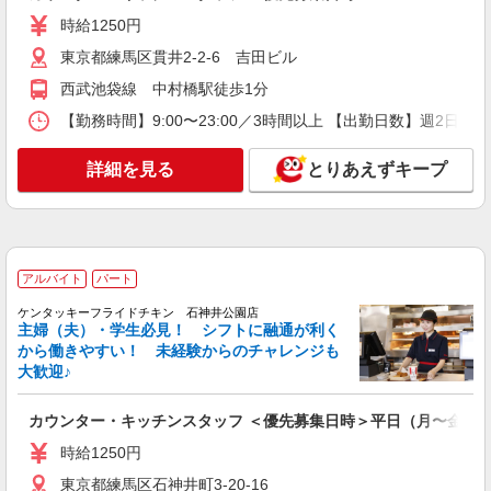
詳細を見る
キープ
時給1250円
アルバイト
パート
東京都練馬区貫井2-2-6 吉田ビル
ケンタッキーフライドチキン 大泉学園店
西武池袋線 中村橋駅徒歩1分
カウンター・キッチンスタッフ ＜優先募集日
【勤務時間】9:00〜23:00／3時間以上 【出勤日数】週2
時＞土日祝 9:00〜14:00
時給1250円
詳細を見る
とりあえずキープ
東京都練馬区東大泉1-37-12
詳細を見る
キープ
アルバイト
パート
アルバイト
パート
ケンタッキーフライドチキン 光が丘IMA店
ケンタッキーフライドチキン 石神井公園店
カウンター・キッチンスタッフ ＜優先募集日
主婦（夫）・学生必見！ シフトに融通が利く
時＞土日祝 フルタイム
から働きやすい！ 未経験からのチャレンジも
時給1250円 土日祝祭日時給1250円 ＜高校生＞
大歓迎♪
時給1250円 土日祝祭日時給1250円
東京都練馬区光が丘5-1-1
カウンター・キッチンスタッフ ＜優先募集日時＞平日（月〜金） 9:0
時給1250円
詳細を見る
キープ
東京都練馬区石神井町3-20-16