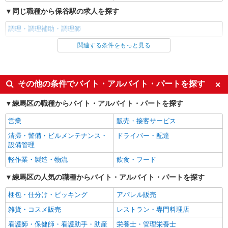
同じ職種から保谷駅の求人を探す
調理・調理補助・調理師
関連する条件をもっと見る
同じ雇用形態から保谷駅の求人を探す
アルバイト
パート
同じ特徴から保谷駅の求人を探す
その他の条件でバイト・アルバイト・パートを探す
未経験歓迎
高校生OK
練馬区の職種からバイト・アルバイト・パートを探す
フリーター歓迎
週2～3日勤務OK
営業
販売・接客サービス
短時間勤務（1日4h以内）OK
扶養内勤務OK
清掃・警備・ビルメンテナンス・
ドライバー・配達
交通費支給
社会保険あり
設備管理
まかない・食事補助
社員登用あり
軽作業・製造・物流
飲食・フード
同じ職種から求人を探す
練馬区の人気の職種からバイト・アルバイト・パートを探す
飲食・フード
梱包・仕分け・ピッキング
アパレル販売
調理・調理補助・調理師
雑貨・コスメ販売
レストラン・専門料理店
看護師・保健師・看護助手・助産
栄養士・管理栄養士
同じ特徴から求人を探す