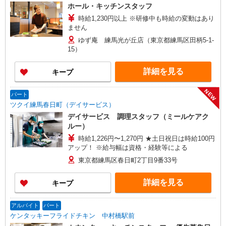
ホール・キッチンスタッフ
時給1,230円以上 ※研修中も時給の変動はあり
ません
ゆず庵 練馬光が丘店（東京都練馬区田柄5-1-
15）
詳細を見る
キープ
NEW
パート
ツクイ練馬春日町（デイサービス）
デイサービス 調理スタッフ（ミールケアク
ルー）
時給1,226円〜1,270円 ★土日祝日は時給100円
アップ！ ※給与幅は資格・経験等による
東京都練馬区春日町2丁目9番33号
詳細を見る
キープ
アルバイト
パート
ケンタッキーフライドチキン 中村橋駅前