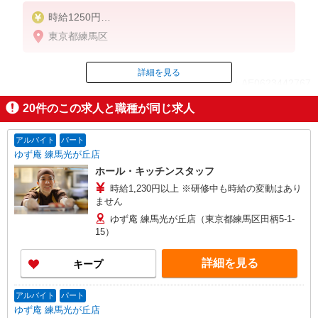
時給1250円
※22:00〜翌5:00：時給1563円
東京都練馬区
※高校生時給1230円
■【土日祝加給】
詳細を見る
ID：AE0623442767
土日祝は1時間当たり＋100円
20
件のこの求人と職種が同じ求人
■特別手当
掲載期間終了
早朝手当（5:00〜8:00）時給＋100円
アルバイト
パート
ゆず庵 練馬光が丘店
ホール・キッチンスタッフ
時給1,230円以上 ※研修中も時給の変動はあり
ません
ゆず庵 練馬光が丘店（東京都練馬区田柄5-1-
15）
詳細を見る
キープ
アルバイト
パート
ゆず庵 練馬光が丘店