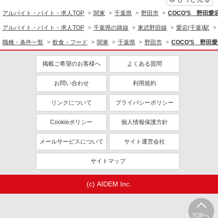
キッチン（フード）スタッフ
アルバイト・バイト・求人TOP
関東
千葉県
野田市
COCO’S 野田
時給1220円 ※22:00以降は時給1525円 ■土日・
アルバイト・バイト・求人TOP
千葉県の路線
東武野田線
愛宕(千葉)駅
祝手当 土日・祝は時給＋100円
職種・条件一覧
飲食・フード
関東
千葉県
野田市
COCO’S 野
千葉県野田市つつみ野1-2-4
掲載ご希望のお客様へ
よくある質問
詳細を見る
キープ
お問い合わせ
利用規約
アルバイト
パート
すき家 野田花井店
リンクについて
プライバシーポリシー
すき家の店舗スタッフ（接客・調理・清掃な
ど）
Cookieポリシー
個人情報保護方針
時給1,500円
メールサービスについて
サイト運営会社
千葉県野田市花井200-1
サイトマップ
詳細を見る
キープ
(c) AIDEM Inc.
アルバイト
パート
すき家 野田つつみ野店
すき家の店舗スタッフ（接客・調理・清掃な
TOPへ
ど）