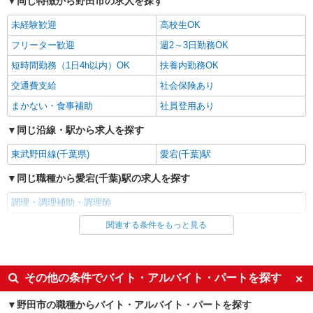
同じ特徴から野田市の求人を探す
アルバイト
パート
未経験歓迎
ケンタッキーフライドチキン イオンタウン七光台店
高校生OK
カウンター・キッチンスタッフ ＜優先募集日
フリーター歓迎
週2～3日勤務OK
時＞平日（月〜金） 11:00〜17:00
短時間勤務（1日4h以内）OK
扶養内勤務OK
時給1150円 ＜高校生＞時給1150円
交通費支給
社会保険あり
千葉県野田市七光台4-2
まかない・食事補助
社員登用あり
詳細を見る
キープ
同じ沿線・駅から求人を探す
アルバイト
パート
東武野田線(千葉県)
愛宕(千葉)駅
コンパスグループ・ジャパン株式会社 31309_p
同じ職種から愛宕(千葉)駅の求人を探す
調理補助【アルバイト・パート】
時給1,140円〜1,200円 試用期間中 時給1,140
調理・調理補助・調理師
円〜1,200円(試用期間2ヶ月) 残業が発生した場
合、残業代を1分単位で別途支給します。
関連する条件をもっと見る
同じ雇用形態から愛宕(千葉)駅の求人を探す
雪印メグミルク野田 （千葉県野田市上三ケ尾
平井256-1 雪印メグミルク野田内）
アルバイト
パート
詳細を見る
キープ
同じ特徴から愛宕(千葉)駅の求人を探す
その他の条件でバイト・アルバイト・パートを探す
未経験歓迎
高校生OK
野田市の職種からバイト・アルバイト・パートを探す
アルバイト
パート