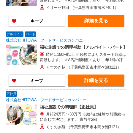
変動します。 ※AP評価制度：あり 年1回の評価
により時給を見直します。 ※アルバイト賞与（寸
イリーゼ野田 （千葉県野田市清水740-1）
志）：あり 年2回。勤続年数により金額UP。
詳細を見る
キープ
アルバイト
パート
株式会社HITOWA フードサービスカンパニー
福祉施設での調理補助【アルバイト・パート】
時給1,150円以上 ※経験によりスタート時給は
変動します。 ※AP評価制度：あり 年1回の評価
により時給を見直します。 ※アルバイト賞与（寸
くすのき苑 （千葉県野田市木間ケ瀬3121）
志）：あり 年2回。勤続年数により金額UP。
詳細を見る
キープ
正社員
株式会社HITOWA フードサービスカンパニー
福祉施設での調理師【正社員】
月給24万円〜30万円 ※給与は経験や前職給与
に応じて決定します。 賞与年2回
くすのき苑 （千葉県野田市木間ケ瀬3121）