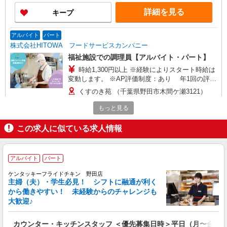
詳細を見る
キープ
アルバイト
パート
株式会社HITOWA フードサービスカンパニー
福祉施設での調理員【アルバイト・パート】
時給1,300円以上 ※経験によりスタート時給は
変動します。 ※AP評価制度：あり 年1回の評価
により時給を見直します。 ※アルバイト賞与（寸
くすのき苑 （千葉県野田市木間ケ瀬3121）
志）：あり 年2回。勤続年数により金額UP。
もっと見る
詳細を見る
キープ
この求人に似ている求人情報
正社員
株式会社HITOWA フードサービスカンパニー
アルバイト
パート
福祉施設での調理師（エリアチーフ）【正社
員】
ケンタッキーフライドチキン 野田店
月給25万円〜30万円 ※給与は経験や前職給与
主婦（夫）・学生必見！ シフトに融通が利く
に応じて決定します。 賞与年2回
から働きやすい！ 未経験からのチャレンジも
大歓迎♪
イリーゼ野田 （千葉県野田市清水740-1）
カウンター・キッチンスタッフ ＜優先募集日時＞平日（月〜金） 9:0
詳細を見る
キープ