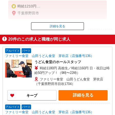
時給1210円
※22:00〜翌5:00：時給1513円
千葉県野田市
※高校生時給1150円
■【土日祝加給】
詳細を見る
ID：AE0623442319
土日祝は1時間当たり＋50円
20
件のこの求人と職種が同じ求人
■特別手当
掲載期間終了
早朝手当（5:00〜8:00）時給＋200円
アルバイト
パート
ファミリー食堂 山田うどん食堂 芽吹店（店舗番号136）
うどん食堂のホールスタッフ
時給1180円 高校生／時給1160円 日・祝日は時
給50円アップ！（9時〜22時）
ファミリー食堂 山田うどん食堂 芽吹店
（千葉県野田市目吹1704）
詳細を見る
キープ
アルバイト
パート
ファミリー食堂 山田うどん食堂 芽吹店（店舗番号136）