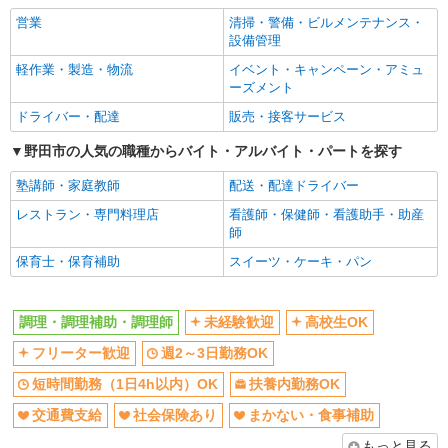
フリーター歓迎
コンパスグループ・ジャパン株式会社 21351_p
週2～3日勤務OK
営業
清掃・警備・ビルメンテナンス・
調理補助【アルバイト・パート】
短時間勤務（1日4h以内）OK
扶養内勤務OK
設備管理
時給1,150円〜1,200円 試用期間中 時給1,150
交通費支給
社会保険あり
軽作業・製造・物流
イベント・キャンペーン・アミュ
円〜1,200円(試用期間2ヶ月) 残業が発生した場
ーズメント
合、残業代を1分単位で別途支給します。
まかない・食事補助
社員登用あり
ＬＩＸＩＬ野田技術開発センター （千葉県野
ドライバー・配達
販売・接客サービス
田市中里3000 LIXIL野田技術開発センター社員食
同じ職種から求人を探す
堂）
野田市の人気の職種からバイト・アルバイト・パートを探す
詳細を見る
キープ
飲食・フード
塾講師・家庭教師
配送・配達ドライバー
調理・調理補助・調理師
アルバイト
パート
レストラン・専門料理店
看護師・保健師・看護助手・助産
すき家 野田花井店
同じ特徴から求人を探す
師
すき家の店舗スタッフ（接客・調理・清掃な
保育士・保育補助
スイーツ・ケーキ・パン
未経験歓迎
高校生OK
ど）
週2～3日勤務OK
短時間勤務（1日4h以内）OK
時給1,200円 ※22:00〜翌5:00：時給1,500円 ※
高校生時給1,150円 ※早朝手当（5:00〜9:00）時給
調理・調理補助・調理師
未経験歓迎
高校生OK
扶養内勤務OK
交通費支給
＋150円
千葉県野田市花井200-1
社会保険あり
まかない・食事補助
フリーター歓迎
週2～3日勤務OK
社員登用あり
詳細を見る
キープ
短時間勤務（1日4h以内）OK
扶養内勤務OK
交通費支給
社会保険あり
まかない・食事補助
アルバイト
パート
もっと見る
オリーブの丘 野田つつみ野店