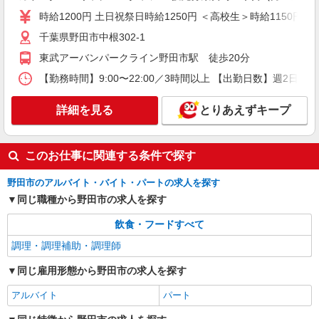
時給1200円 土日祝祭日時給1250円 ＜高校生＞時給1150円 
アルバイト
パート
千葉県野田市中根302-1
株式会社HITOWA フードサービスカンパニー
東武アーバンパークライン野田市駅 徒歩20分
福祉施設での調理補助【アルバイト・パート】
【勤務時間】9:00〜22:00／3時間以上 【出勤日数】週2
時給1,200円以上 ※経験によりスタート時給は
変動します。 ※AP評価制度：あり 年1回の評価
により時給を見直します。 ※アルバイト賞与（寸
詳細を見る
くすのき苑 （千葉県野田市木間ケ瀬3121）
とりあえずキープ
志）：あり 年2回。勤続年数により金額UP。
詳細を見る
キープ
このお仕事に関連する条件で探す
アルバイト
パート
野田市のアルバイト・バイト・パートの求人を探す
ケンタッキーフライドチキン 野田店
同じ職種から野田市の求人を探す
カウンター・キッチンスタッフ ＜優先募集日
時＞平日（月〜金） 9:00〜14:00
飲食・フードすべて
時給1200円 土日祝祭日時給1250円 ＜高校生＞
調理・調理補助・調理師
時給1150円 土日祝祭日時給1200円
千葉県野田市中根302-1
同じ雇用形態から野田市の求人を探す
アルバイト
パート
詳細を見る
キープ