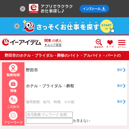
関東
の求人
▼エリア変更
野田市のホテル・ブライダル・葬祭のバイト・アルバイト・パートの
求人情報一覧
野田市
選択
勤務地/駅
ホテル・ブライダル・葬祭
選択
職種
雇用形態、給与、特徴、その他
選択
こだわり
を含まない
フリーワード