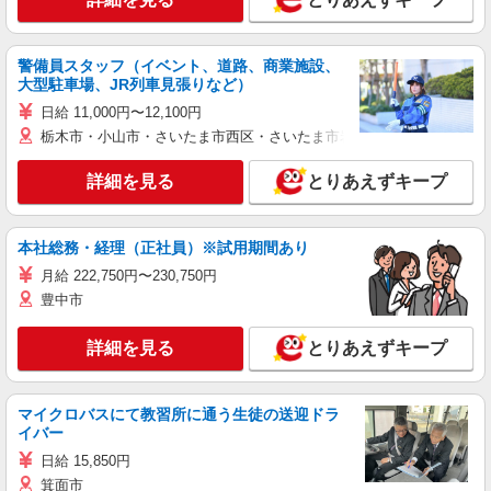
警備員スタッフ（イベント、道路、商業施設、
大型駐車場、JR列車見張りなど）
日給 11,000円〜12,100円
栃木市・小山市・さいたま市西区・さいたま市岩槻区・久喜市・蓮田
詳細を見る
とりあえずキープ
本社総務・経理（正社員）※試用期間あり
月給 222,750円〜230,750円
豊中市
詳細を見る
とりあえずキープ
マイクロバスにて教習所に通う生徒の送迎ドラ
イバー
日給 15,850円
箕面市