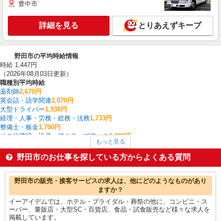
豊中市
詳細を見る
とりあえずキープ
野田市の平均時給情報
時給 1,447円
（2026年08月03日更新）
職種別平均時給
薬剤師
2,670円
英会話・語学関連
2,070円
大型ドライバー
1,938円
経理・人事・労務・総務・法務
1,733円
整備士・板金
1,700円
その他建築・設備・アクティブワーク
1,700円
もっと見る
中型（2t・4t）ドライバー
1,667円
看護師・保健師・看護助手・助産師
1,655円
野田市のお仕事を探している方からよくある質問
その他IT・クリエイティブ
1,650円
生産管理・品質管理
1,600円
野田市の他の職種の平均時給を見る
野田市の販売・接客サービスの求人は、他にどのようなものがあり
ますか？
イーアイデムでは、ホテル・ブライダル・葬祭の他に、コンビニ・ス
ーパー、量販店・大型SC・百貨店、食品・試食販売など様々な求人を
掲載しています。