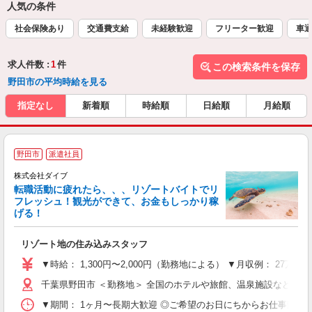
人気の条件
社会保険あり
交通費支給
未経験歓迎
フリーター歓迎
車通
求人件数 :
1
件
この検索条件を保存
野田市の平均時給を見る
指定なし
新着順
時給順
日給順
月給順
野田市
派遣社員
株式会社ダイブ
転職活動に疲れたら、、、リゾートバイトでリ
フレッシュ！観光ができて、お金もしっかり稼
げる！
リ
リゾート地の住み込みスタッフ
未
～
▼時給： 1,300円〜2,000円（勤務地による） ▼月収例： 27万
内
千葉県野田市 ＜勤務地＞ 全国のホテルや旅館、温泉施設など勤
O
▼期間： 1ヶ月〜長期大歓迎 ◎ご希望のお日にちからお仕事開始ができ