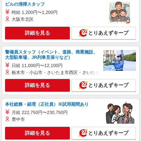
216,000円
ビルの清掃スタッフ
詳細を見る
キープ
時給 1,200円〜1,200円
大阪市北区
アルバイト
パート
ABC-MART 新越谷ウ゛ァリエ店
詳細を見る
とりあえずキープ
ABCマートのショップスタッフ
時給1141円以上 高校生時給1141円以上
警備員スタッフ（イベント、道路、商業施設、
ABC-MART 新越谷ウ゛ァリエ店 埼玉県越谷市
大型駐車場、JR列車見張りなど）
南越谷1-11-4
日給 11,000円〜12,100円
栃木市・小山市・さいたま市西区・さいたま市岩槻区・久喜市・
詳細を見る
キープ
詳細を見る
とりあえずキープ
アルバイト
パート
チャイハネ 越谷レイクタウン店
エスニック・アジアン雑貨ショップでの販売ス
本社総務・経理（正社員）※試用期間あり
タッフ
月給 222,750円〜230,750円
時給1,141円〜（経験・能力による） ※試用期
豊中市
間3ヶ月（同給与） ★昇給有
チャイハネ 越谷レイクタウン店 埼玉県越谷
詳細を見る
とりあえずキープ
市レイクタウン4-2-2 イオンモールレイクタウン