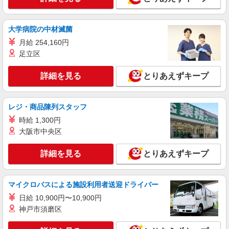
詳細を見る
キープ
大学病院の中材滅菌
パート
月給 254,160円
Tokyo Glass Company -gallery-
足立区
メガネショップスタッフ
詳細を見る
とりあえずキープ
［準社員］時給1,200円〜1,500円 (試用期間3
ヶ月は基本1,150円、接客経験や経験者は優遇いた
します） ［パート］時給1,150円〜1,450円 (試用
埼玉県越谷市レイクタウン3丁目1番地1
期間3ヶ月は修練度により変動) ※接客経験者は優
レジ・商品陳列スタッフ
遇いたします(面接時判断)
時給 1,300円
詳細を見る
キープ
大阪市中央区
アルバイト
パート
詳細を見る
とりあえずキープ
ユニバーサルランゲージ
アパレル販売スタッフ
［アルバイト・パート］時給1,240円 ※平日17
マイクロバスによる施設利用者送迎ドライバー
時以降・土日祝日：時給1,340円
日給 10,900円〜10,900円
埼玉県越谷市レイクタウン3丁目1番地1
神戸市須磨区
詳細を見る
キープ