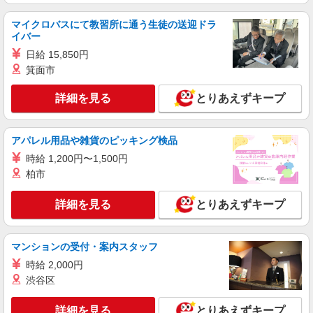
KAZE 3F
詳細を見る
キープ
マイクロバスにて教習所に通う生徒の送迎ドラ
イバー
アルバイト
パート
日給 15,850円
オペーク ドット クリップ
箕面市
販売スタッフ
詳細を見る
とりあえずキープ
［アルバイト・パート］時給1,200円〜1,360円
※経験・能力により優遇します。
埼玉県越谷市レイクタウン3丁目1番地1 イオ
アパレル用品や雑貨のピッキング検品
ンレイクタウンmori
時給 1,200円〜1,500円
詳細を見る
キープ
柏市
詳細を見る
とりあえずキープ
アルバイト
パート
BREEZE イオンレイクタウンmori
ベビー・子ども服販売スタッフ【週4日・16
マンションの受付・案内スタッフ
時〜／学生歓迎】
時給 2,000円
時給1,170円 試用期間あり（期間中も同時給）
交通費別途支給（月4万円まで） ＜月収例＞ 時給
渋谷区
1,170円×実働5時間勤務×月16日＝93,600円
埼玉県越谷市レイクタウン3丁目1-1 イオンレ
イクタウンmori 3F
詳細を見る
とりあえずキープ