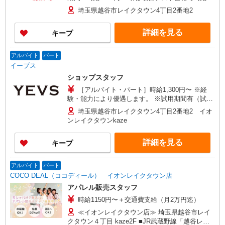
ップ
埼玉県越谷市レイクタウン4丁目2番地2
詳細を見る
キープ
アルバイト
パート
イーブス
ショップスタッフ
［アルバイト・パート］時給1,300円〜 ※経
験・能力により優遇します。 ※試用期間有（試用
期間中の給与に変動はありません。） ※土日祝
埼玉県越谷市レイクタウン4丁目2番地2 イオ
50円UP ※20時以降 100円UP
ンレイクタウンkaze
詳細を見る
キープ
アルバイト
パート
COCO DEAL（ココディール） イオンレイクタウン店
アパレル販売スタッフ
時給1150円〜＋交通費支給（月2万円迄）
≪イオンレイクタウン店≫ 埼玉県越谷市レイ
クタウン４丁目 kaze2F ■JR武蔵野線「越谷レイ