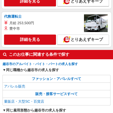
詳細を見る
とりあえずキープ
アルバイト
パート
apres les cours イオンレイクタウンmori
代務運転士
ベビー・子ども服販売スタッフ【フルタイム】
月給 253,500円
時給1,170円 試用期間あり（期間中も同時給）
豊中市
交通費別途支給（月4万円まで） ＜月収例＞ 時給
1,170円×実働8時間勤務×月20日＝187,200円
埼玉県越谷市レイクタウン3丁目1-1 イオンレ
詳細を見る
とりあえずキープ
イクタウンmori 3F
詳細を見る
キープ
このお仕事に関連する条件で探す
越谷市のアルバイト・バイト・パートの求人を探す
アルバイト
パート
BREEZE イオンレイクタウンmori
同じ職種から越谷市の求人を探す
ベビー・子ども服販売スタッフ【フルタイム】
ファッション・アパレルすべて
時給1,170円 試用期間あり（期間中も同時給）
交通費別途支給（月4万円まで） ＜月収例＞ 時給
アパレル販売
1,170円×実働8時間勤務×月20日＝187,200円
埼玉県越谷市レイクタウン3丁目1-1 イオンレ
販売・接客サービスすべて
イクタウンmori 3F
量販店・大型SC・百貨店
詳細を見る
キープ
同じ雇用形態から越谷市の求人を探す