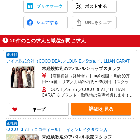
ブックマーク
ポストする
シェアする
URLをシェア
20
件のこの求人と職種が同じ求人
正社員
アイア株式会社（COCO DEAL／LOUNIE／Stola.／LILLIAN CARAT）
未経験歓迎のアパレルショップスタッフ
【店長候補（経験者）】 ■首都圏／月給30万
円〜 ■他エリア／月給25万円〜35万円 【スタッ
フ】 ■首都圏／月給24万3,800円〜40万円 ■大阪／
LOUNIE／Stola.／COCO DEAL／LILLIAN
月給23万3,500円〜35万円 ■京都、兵庫、愛知、岐
CARAT ※ブランド・勤務地の希望考慮します！※
阜、福岡／月給22万7,800円〜35万円 ■他エリア／
転勤なし 更に東京、神奈川、千葉、埼玉、北海
月給22万2,100円〜35万円 固定残業手当含む（1ヶ
道、宮城（仙台）、愛知、大阪、兵庫、京都、和
詳細を見る
キープ
月あたり20時間）※超過時は追加支給 首都圏エリ
歌山、岡山、広島、愛媛、福岡、長崎、宮崎、熊
ア：30,800円 大阪：29,500円 京都、兵庫、愛知、
本などの各店舗で募集しています。 【COCO
岐阜、福岡：28,800円 他：28,100円 ※経験・能力
DEAL】 札幌PARCO店 ルミネ新宿LUMINE2店／
正社員
考慮 ※試用期間3ヶ月も同条件（首都圏：店長候
ルミネ池袋店／ルミネ横浜／ルミネ大宮店／ルミ
COCO DEAL（ココディール） イオンレイクタウン店
補は月給27万円〜）
ネ有楽町店 ルミネ立川店／ルミネ町田店／池袋
未経験歓迎のアパレル販売スタッフ