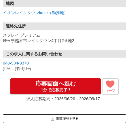
https://mobareki.com/company/spray/detail/100018/
地図
イオンレイクタウンkaze（勤務地）
連絡先住所
スプレイ プレミアム
埼玉県越谷市レイクタウン4丁目2番地2
この求人に関するお問い合わせ
048-934-3370
担当：採用担当
応募画面へ進む
1分で応募完了!!
キープ
求人応募期間：2026/06/26～2026/09/17
閲覧履歴を見る