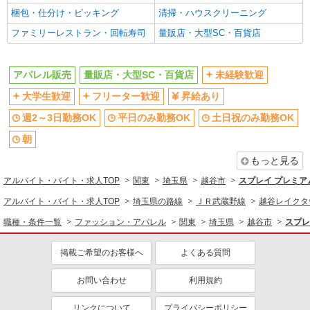
梱包・仕分け・ピッキング
清掃・ハウスクリーニング
社会保険あり
社割・特典あり
ファミリーレストラン・回転寿司
量販店・大型SC・百貨店
社員登用あり
同じ職種から求人を探す
アパレル販売
量販店・大型SC・百貨店
未経験歓迎
ファッション・アパレル
大学生歓迎
フリーター歓迎
昇給あり
アパレル販売
週2～3日勤務OK
平日のみ勤務OK
土日祝のみ勤務OK
販売・接客サービス
朝
量販店・大型SC・百貨店
もっと見る
同じ特徴から求人を探す
アルバイト・バイト・求人TOP
関東
埼玉県
越谷市
スプレイ プレミ
未経験歓迎
大学生歓迎
アルバイト・バイト・求人TOP
埼玉県の路線
ＪＲ武蔵野線
越谷レイクタ
週2～3日勤務OK
車通勤OK
職種・条件一覧
ファッション・アパレル
関東
埼玉県
越谷市
スプレ
扶養内勤務OK
副業・WワークOK
掲載ご希望のお客様へ
よくある質問
交通費支給
社会保険あり
社員登用あり
お問い合わせ
利用規約
リンクについて
プライバシーポリシー