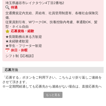
埼玉県越谷市レイクタウン4丁目2番地2
待遇
交通費規定内支給、昇給有、社員登用制度有、各種社会保険完
備、
従業員割引有、WワークOK、扶養控除内考慮、車通勤OK、髪
型・ネイル自由
応募資格・経験
★長期勤務出来る方歓迎
★未経験者歓迎
★学生・フリーター歓迎
休日・休暇
シフト制【応相談】
応募方法
「応募する」ボタンをご利用下さい。こちらより折り返しご連絡を
させて頂きます。
※一定期間経過しても応募先から連絡がない場合は、直接応募先へ
ご連絡してください。
もっと見る
電話でのご応募もお待ちしております。
▼弊社ホームページからもご応募いただけます。