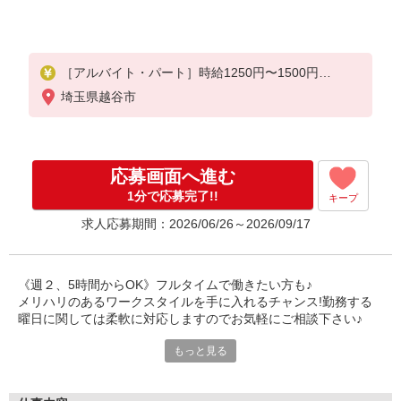
［アルバイト・パート］時給1250円〜1500円
※経験・能力により優遇します。
埼玉県越谷市
応募画面へ進む
1分で応募完了!!
キープ
求人応募期間：2026/06/26～2026/09/17
《週２、5時間からOK》フルタイムで働きたい方も♪
メリハリのあるワークスタイルを手に入れるチャンス!勤務する
曜日に関しては柔軟に対応しますのでお気軽にご相談下さい♪
もっと見る
《20代女性が活躍中》オシャレ好きが集まるSHOP
「オシャレが好き」「人と接することが好き」というスタッフが
スキルを発揮しながら働くお店♪アットホームな環境なので、す