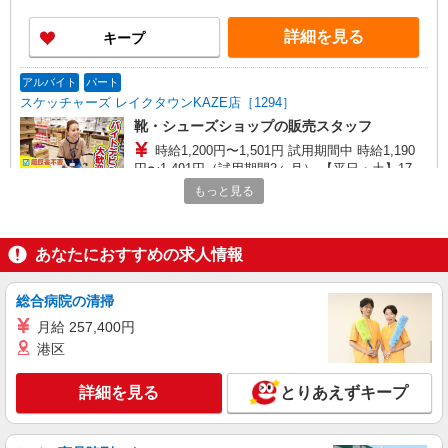
クタウン駅」
詳細を見る
キープ
アルバイト
パート
スケッチャーズ レイクタウンKAZE店［1294］
靴・シューズショップの販売スタッフ
時給1,200円〜1,501円 試用期間中 時給1,190
円〜1,491円（試用期間2ヶ月） 【平日・土】17時
迄…1200円/17時〜20時…1301円/20時以降…1401
もっと見る
埼玉県越谷市レイクタウン4-2-2 イオンレイ
円 【日・祝日】17時迄…1320円/17時〜20時…
クタウンKAZE1階
1401円/20時以降…1501円 ※資格・経験による
あなたにおすすめの求人情報
詳細を見る
キープ
総合病院の清掃
アルバイト
パート
スケッチャーズ レイクタウンKAZE店［1294］
月給 257,400円
靴・シューズショップの販売スタッフ
港区
時給1,200円〜1,501円 試用期間中 時給1,190
円〜1,491円（試用期間2ヶ月） 【平日・土】17時
詳細を見る
とりあえずキープ
迄…1200円/17時〜20時…1301円/20時以降…1401
埼玉県越谷市レイクタウン4-2-2 イオンレイ
円 【日・祝日】17時迄…1320円/17時〜20時…
クタウンKAZE1階
1401円/20時以降…1501円 ※資格・経験による