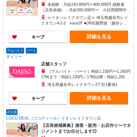
PARCO店／東京スカイツリータウン・ソラマチ店
未経験：月給243,800円〜400,000円 経験者
イクスピアリ店／イオンレイクタウン店／ジョイ
（店長候補）：月給300,000円〜 ※試用期間中は
ナス店／テラスモール湘南店 タカシマヤ ゲートタ
270,000円〜 ★固定残業手当：30,800円（月給に
ワーモール店／イオン大高SC店 なんばCITY店／
≪イオンレイクタウン店≫ 埼玉県越谷市レイ
含む） ※経験・能力考慮 ※固定残業時間は1ヶ月
天王寺MIO店／阪神梅田本店／京都ポルタ店／阪
クタウン4-2-2 kaze2F ■JR武蔵野線「越谷レイ
あたり20時間、超過時は追加で残業手当支給 ※月
急西宮ガーデンズ店 ルクアイーレ大阪店／岡山一
クタウン駅」より徒歩24分
3万円まで交通費支給 ※試用期間（2〜3ヶ月）も
番街店／ミナモア広島店／博多阪急店／天神ソラ
詳細を見る
キープ
同条件 【手当】固定残業手当／資格手当／店舗職
リアプラザ店 ▽他、詳しくは備考をご参照くださ
制手当／住宅手当（実家外かつ賃貸の場合のみ別
い。
途支給）※試用期間明けから支給／特別手当 ※手
アルバイト
パート
当の種類はエリアにより異なります。詳細は面接
ダイソー
時にお尋ねください。
店舗スタッフ
［アルバイト・パート］時給1,230円〜1,260円
17時まで：時給1,230円／17時以降：時給1,260円
／土日祝：時給1,260円
埼玉県越谷市レイクタウン3丁目1番地1
詳細を見る
キープ
正社員
COCO DEAL（ココディール）イオンレイクタウン店
【店長候補募集】接客・販売・お店作り〜マネ
ジメントまでお任せします◎