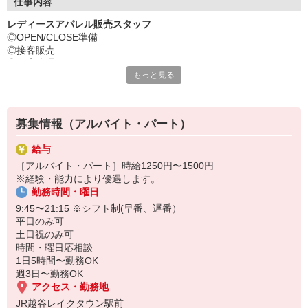
ぐに馴染んで頂けると思います☆
仕事内容
レディースアパレル販売スタッフ
《社員登用有》ステップアップフィールドも整ってます
◎OPEN/CLOSE準備
未経験から始めたスタッフも今では第一線で活躍中!あなたの頑
◎接客販売
張りや努力を見逃さない環境です。社員登用も積極的に行ってい
◎在庫管理
るので是非チャレンジして下さいね☆
もっと見る
◎商品陳列
◎ディスプレイ
◎レジ業務
◎ラッピング業務
募集情報（アルバイト・パート）
◎店内清掃 など
給与
接客販売を中心とした店舗業務全般をお任せします
［アルバイト・パート］時給1250円〜1500円
まずはお客様を明るく笑顔で迎えることが出来れば大丈夫♪
※経験・能力により優遇します。
幅広い業務になりますが、ひとつひとつ覚えていきましょう。
勤務時間・曜日
9:45〜21:15 ※シフト制(早番、遅番）
平日のみ可
土日祝のみ可
時間・曜日応相談
1日5時間〜勤務OK
週3日〜勤務OK
アクセス・勤務地
JR越谷レイクタウン駅前