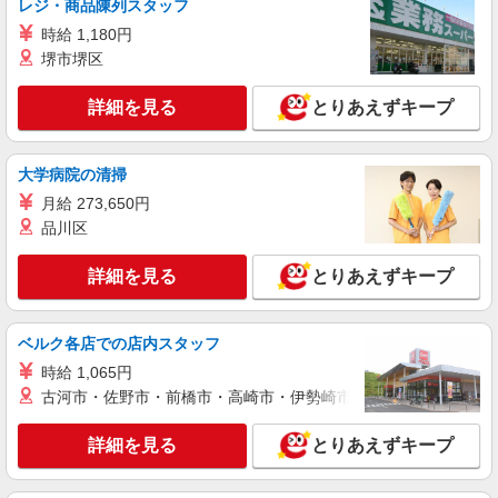
レジ・商品陳列スタッフ
詳細を見る
キープ
時給 1,180円
堺市堺区
アルバイト
パート
algy イオンレイクタウンmori
詳細を見る
とりあえずキープ
子ども服販売スタッフ【1日7H・週3日／学生
歓迎】
大学病院の清掃
時給1,350円 *入社日から3ヵ月は時給1,350円
*4ヵ月目以降：時給1,170円 試用期間あり（期間
月給 273,650円
中も同時給） 交通費別途支給（月4万円まで） ＜
埼玉県越谷市レイクタウン3丁目1-1 イオンレ
品川区
月収例＞ 時給1,350円×実働7時間30分勤務×月12
イクタウンmori
日＝121,500円
詳細を見る
とりあえずキープ
詳細を見る
キープ
ベルク各店での店内スタッフ
アルバイト
パート
algy イオンレイクタウンmori
時給 1,065円
子ども服販売スタッフ【フルタイム】
古河市・佐野市・前橋市・高崎市・伊勢崎市・太田市・館林市・
時給1,350円 *入社日から3ヵ月は時給1,350円
*4ヵ月目以降：時給1,170円 試用期間あり（期間
詳細を見る
とりあえずキープ
中も同時給） 交通費別途支給（月4万円まで） ＜
埼玉県越谷市レイクタウン3丁目1-1 イオンレ
月収例＞ 時給1,350円×実働8時間勤務×月20日＝
イクタウンmori