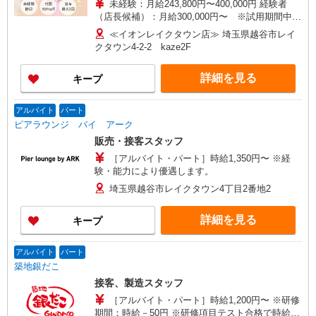
未経験：月給243,800円〜400,000円 経験者
（店長候補）：月給300,000円〜 ※試用期間中は
270,000円〜 ★固定残業手当：30,800円（月給に
≪イオンレイクタウン店≫ 埼玉県越谷市レイ
含む） ※経験・能力考慮 ※固定残業時間は1ヶ月
クタウン4-2-2 kaze2F
あたり20時間、超過時は追加で残業手当支給 ※月
3万円まで交通費支給 ※試用期間（2〜3ヶ月）も
詳細を見る
キープ
同条件 【手当】固定残業手当／資格手当／店舗職
制手当／住宅手当（実家外かつ賃貸の場合のみ別
途支給）※試用期間明けから支給／特別手当 ※手
アルバイト
パート
当の種類はエリアにより異なります。詳細は面接
ピアラウンジ バイ アーク
時にお尋ねください。
販売・接客スタッフ
［アルバイト・パート］時給1,350円〜 ※経
験・能力により優遇します。
埼玉県越谷市レイクタウン4丁目2番地2
詳細を見る
キープ
アルバイト
パート
築地銀だこ
接客、製造スタッフ
［アルバイト・パート］時給1,200円〜 ※研修
期間：時給－50円 ※研修項目テスト合格で時給ア