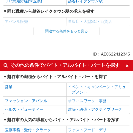
ＪＲ武蔵野線(埼玉県)
越谷レイクタウン駅
同じ職種から越谷レイクタウン駅の求人を探す
アパレル販売
量販店・大型SC・百貨店
関連する条件をもっと見る
同じ雇用形態から越谷レイクタウン駅の求人を探す
アルバイト
パート
同じ特徴から越谷レイクタウン駅の求人を探す
ID：AE0622412345
未経験歓迎
大学生歓迎
その他の条件でバイト・アルバイト・パートを探す
フリーター歓迎
昇給あり
越谷市の職種からバイト・アルバイト・パートを探す
週2～3日勤務OK
平日のみ勤務OK
営業
イベント・キャンペーン・アミュ
土日祝のみ勤務OK
朝
ーズメント
昼
夕方
ファッション・アパレル
オフィスワーク・事務
夜
髪型・髪色自由
ヘルス・ビューティー
建築・設備・アクティブワーク
ネイルOK
駅直結・駅チカ
越谷市の人気の職種からバイト・アルバイト・パートを探す
車通勤OK
扶養内勤務OK
医療事務・受付・クラーク
ファストフード・デリ
副業・WワークOK
交通費支給