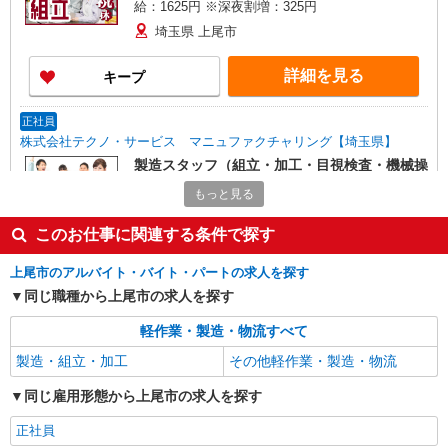
給：1625円 ※深夜割増：325円
埼玉県 上尾市
詳細を見る
キープ
正社員
株式会社テクノ・サービス マニュファクチャリング【埼玉県】
製造スタッフ（組立・加工・目視検査・機械操
作など）
もっと見る
月給210000〜260000円（スキル・経験を考
慮）
このお仕事に関連する条件で探す
埼玉県上尾市 （他にも埼玉県内に多数あり）
※勤務地はご希望を考慮の上、ご自宅を中心に通
上尾市のアルバイト・バイト・パートの求人を探す
勤時間120分圏内のエリアとなります。（転勤な
同じ職種から上尾市の求人を探す
し）
詳細を見る
キープ
軽作業・製造・物流すべて
製造・組立・加工
派遣社員
その他軽作業・製造・物流
日研トータルソーシング株式会社（お仕事No.4A731）
同じ雇用形態から上尾市の求人を探す
大型車両の組立・エンジン部品の加工等
時給1900円 別途交通費支給 ＜月収＞ 380000
正社員
円以上可 162.67H＋残業2375円×30H