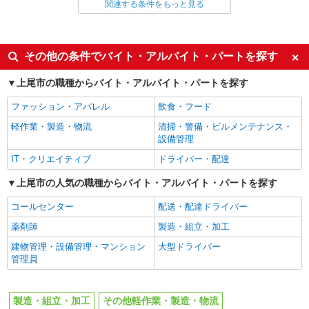
関連する条件をもっと見る
同じ雇用形態から上尾駅の求人を探す
あり
正社員
詳細を見る
キープ
同じ特徴から上尾駅の求人を探す
その他の条件でバイト・アルバイト・パートを探す
派遣社員
入社日応相談
即日勤務OK
上尾市の職種からバイト・アルバイト・パートを探す
パーソルフィールドスタッフ株式会社 千葉・埼玉コーディネートセ
職場見学OKまたは説明会あり
ンター（埼玉）
新卒・第二新卒歓迎
ファッション・アパレル
飲食・フード
スマホに使う電池材料の製造
女性活躍中
主婦・主夫歓迎
軽作業・製造・物流
清掃・警備・ビルメンテナンス・
時給2,000円 月収例：334,500円 （155ｈ
フリーター歓迎
学歴不問
設備管理
×2000円＋夜勤7回24500円） ★交通費規定支給
ブランクOK
ボーナス・賞与あり
IT・クリエイティブ
ドライバー・配達
埼玉県上尾市 ★車通勤可 ※民間駐車場代支給
あり
昇給あり
完全週休2日制
上尾市の人気の職種からバイト・アルバイト・パートを探す
禁煙・分煙
残業少なめ（月20h未満）
詳細を見る
キープ
コールセンター
配送・配達ドライバー
交通費支給
社会保険あり
薬剤師
製造・組立・加工
派遣社員
制服貸与
建物管理・設備管理・マンション
大型ドライバー
パーソルテンプスタッフ株式会社 フィールドワーク東日本CC/26-
管理員
0601474
同じ職種から求人を探す
レンタル製品の洗浄メンテ☆月収例24万円＠
軽作業・製造・物流
上尾市
製造・組立・加工
その他軽作業・製造・物流
製造・組立・加工
時給1500円