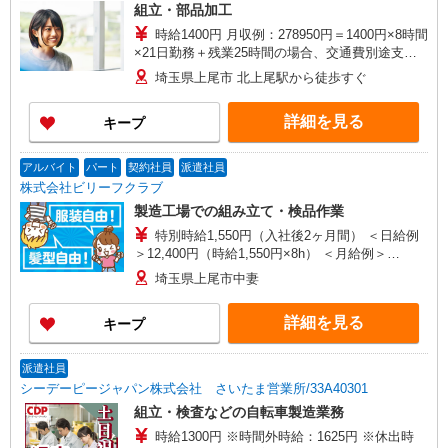
組立・部品加工
時給1400円 月収例：278950円＝1400円×8時間
×21日勤務＋残業25時間の場合、交通費別途支給
※交通費実費支給／当社規定あり。
埼玉県上尾市 北上尾駅から徒歩すぐ
詳細を見る
キープ
アルバイト
パート
契約社員
派遣社員
株式会社ビリーフクラブ
製造工場での組み立て・検品作業
特別時給1,550円（入社後2ヶ月間） ＜日給例
＞12,400円（時給1,550円×8h） ＜月給例＞
272,800円（時給1,550円×8h×22日） 時給1,400
埼玉県上尾市中妻
円〜1,750円（3ヶ月目以降通常時給） ※経験・能
力等による
詳細を見る
キープ
派遣社員
シーデーピージャパン株式会社 さいたま営業所/33A40301
組立・検査などの自転車製造業務
時給1300円 ※時間外時給：1625円 ※休出時