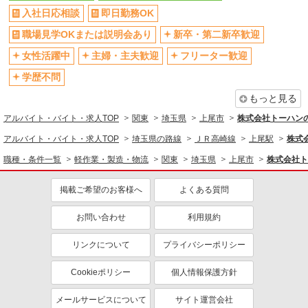
入社日応相談
即日勤務OK
埼玉県上尾市／最寄駅：丸山（埼玉県）駅、沼
同じ特徴から求人を探す
南駅 ◆マイカー通勤OK！ ≪車通勤可≫ ◆敷
職場見学OKまたは説明会あり
新卒・第二新卒歓迎
地内に無料駐車場あり◎
ボーナス・賞与あり
交通費支給
女性活躍中
主婦・主夫歓迎
フリーター歓迎
詳細を見る
キープ
社会保険あり
学歴不問
派遣社員
もっと見る
パーソルテンプスタッフ株式会社 フィールドワーク東日本CC/26-
0603809
アルバイト・バイト・求人TOP
関東
埼玉県
上尾市
株式会社トーハン
9月開始★＼時給1500円@上尾市平塚／ピカピ
アルバイト・バイト・求人TOP
埼玉県の路線
ＪＲ高崎線
上尾駅
株式
カ★機械の洗浄・整備サポート
職種・条件一覧
軽作業・製造・物流
関東
埼玉県
上尾市
株式会社ト
時給1500円
埼玉県上尾市／最寄駅：丸山（埼玉県）駅、沼
掲載ご希望のお客様へ
よくある質問
南駅 ◆マイカー通勤OK！ ≪車通勤可≫ ◆敷
地内に無料駐車場あり◎
お問い合わせ
利用規約
詳細を見る
キープ
リンクについて
プライバシーポリシー
派遣社員
パーソルフィールドスタッフ株式会社 千葉・埼玉コーディネートセ
Cookieポリシー
個人情報保護方針
ンター（埼玉）
食品包装フィルム加工機の製造作業
メールサービスについて
サイト運営会社