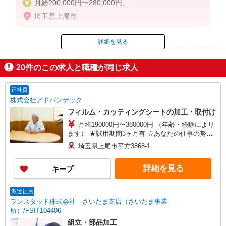
月給200,000円〜280,000円
（経験・能力考慮）
埼玉県上尾市
想定年収350万円〜
想定年収は【月給×12ヶ月+残業手当+賞与2回】で算
詳細を見る
ID：AE0622396325
出しています。
20
件のこの求人と職種が同じ求人
掲載期間終了
正社員
株式会社アドバンテック
フィルム・カッティングシートの加工・取付け
月給190000円〜380000円 （年齢・経験により
ます） ★試用期間3ヶ月有 ☆あなたの仕事の努力
はお給料にしっかり反映。 努力があなたに返って
埼玉県上尾市平方3868-1
くるので、モチベーション高く仕事に取り組んで
いただけます。
詳細を見る
キープ
派遣社員
ランスタッド株式会社 さいたま支店（さいたま事業
所）/FSIT104406
組立・部品加工