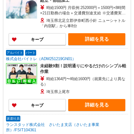
組立・部品加工
時給1500円 月収例:252000円＝1500円×8時間
×21日勤務の場合＋交通費別途支給 ※交通費実費
支給／当社規定あり。
埼玉県北足立郡伊奈町西小針 ニューシャトル
「内宿駅」から車8分
詳細を見る
キープ
アルバイト
パート
株式会社バイトレ（ADM251219GN01）
未経験9割！説明通りにやるだけのシンプル軽
作業
時給1364円〜時給1600円（就業先により異な
る）
埼玉県上尾市
詳細を見る
キープ
派遣社員
ランスタッド株式会社 さいたま支店（さいたま事業
所）/FSIT104361