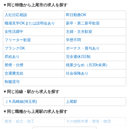
同じ特徴から上尾市の求人を探す
埼玉県上尾市
入社日応相談
即日勤務OK
詳細を見る
キープ
職場見学OKまたは説明会あり
新卒・第二新卒歓迎
NEW
女性活躍中
主婦・主夫歓迎
派遣社員
株式会社マイ・スター
フリーター歓迎
学歴不問
金属製品の溶接加工
ブランクOK
ボーナス・賞与あり
時給：1,580円 ※残業（実働8時間以
昇給あり
完全週休2日制
上）時給：1,975円
埼玉県上尾市
禁煙・分煙
残業少なめ（月20h未満）
交通費支給
社会保険あり
詳細を見る
キープ
制服貸与
派遣社員
同じ沿線・駅から求人を探す
パーソルフィールドスタッフ株式会社 千葉・埼玉コーディネートセ
ンター（埼玉）
ＪＲ高崎線(埼玉県)
上尾駅
リチウムイオン電池のチェック・試作など
同じ職種から上尾駅の求人を探す
時給2,000円 月収例：334,500円 （155ｈ
×2000円＋夜勤7回24500円） ★交通費規定支給
製造・組立・加工
その他軽作業・製造・物流
埼玉県上尾市 ★車通勤可 ※民間駐車場代支給