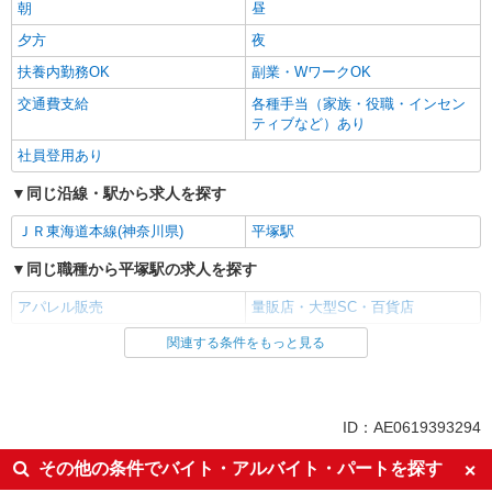
朝
昼
夕方
夜
扶養内勤務OK
副業・WワークOK
交通費支給
各種手当（家族・役職・インセン
ティブなど）あり
社員登用あり
同じ沿線・駅から求人を探す
ＪＲ東海道本線(神奈川県)
平塚駅
同じ職種から平塚駅の求人を探す
アパレル販売
量販店・大型SC・百貨店
関連する条件をもっと見る
同じ雇用形態から平塚駅の求人を探す
アルバイト
パート
同じ特徴から平塚駅の求人を探す
ID：AE0619393294
未経験歓迎
経験者・有資格者歓迎
その他の条件でバイト・アルバイト・パートを探す
週2～3日勤務OK
短時間勤務（1日4h以内）OK