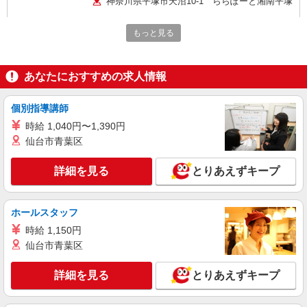
神奈川県平塚市天沼10-1 ららぽーと湘南平塚
詳細を見る
キープ
もっと見る
アルバイト
パート
あなたにおすすめの求人情報
ORIHICA
アパレル販売スタッフ
個別指導講師
［アルバイト］時給1,230円〜
時給 1,040円〜1,390円
神奈川県平塚市天沼10-1 ららぽーと湘南平塚
仙台市青葉区
詳細を見る
キープ
詳細を見る
とりあえずキープ
アルバイト
パート
PINKHUNT
ホールスタッフ
子供服販売、アパレル(ファッション・服)、販
時給 1,150円
売その他スタッフ
仙台市青葉区
［アルバイト・パート］時給1,225円〜 交通
費：一部支給（月2万円まで支給） ◎昇給あり
◎店舗予算達成ボーナスあり！(※ノルマなし♪)
詳細を見る
とりあえずキープ
神奈川県平塚市天沼10-1 ららぽーと湘南平塚