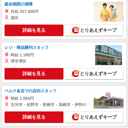
詳細を見る
キープ
総合病院の清掃
月給 257,400円
正社員
港区
UNIX Beauty Innovation
美容師
詳細を見る
とりあえずキープ
［正社員］月給220,000円 ※試用期間（3ヶ月
間）：勤務条件同様
神奈川県平塚市天沼10-1 ららぽーと湘南平塚
レジ・商品陳列スタッフ
時給 1,180円
詳細を見る
キープ
堺市堺区
アルバイト
パート
詳細を見る
とりあえずキープ
ドンク／ミニワン
パンの製造スタッフ、ミニクロワッサンの製
造・販売スタッフ
ベルク各店での店内スタッフ
［アルバイト・パート］時給1,260円 ※土日
時給 1,065円
祝：+50円
古河市・佐野市・前橋市・高崎市・伊勢崎市・太田市・館林市・
神奈川県平塚市天沼10-1 ららぽーと湘南平塚
詳細を見る
とりあえずキープ
詳細を見る
キープ