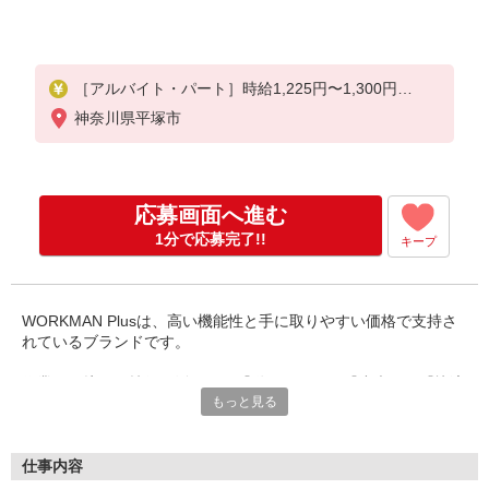
［アルバイト・パート］時給1,225円〜1,300円
※経験・能力により優遇します
神奈川県平塚市
応募画面へ進む
1分で応募完了!!
キープ
WORKMAN Plusは、高い機能性と手に取りやすい価格で支持さ
れているブランドです。
作業服で培った技術を活かし、『動きやすさ』『丈夫さ』『快適
もっと見る
さ』を
追求。普段使いからアウトドアまで、幅広いシーンで活躍するア
イテムを展開しています。
仕事内容