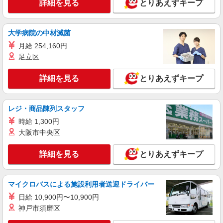
詳細を見る
とりあえずキープ
1,225円
神奈川県平塚市天沼10-1 ららぽーと湘南平塚
大学病院の中材滅菌
詳細を見る
キープ
月給 254,160円
足立区
アルバイト
パート
SHEL’TTER GREEN
詳細を見る
とりあえずキープ
植物の販売スタッフ
［アルバイト・パート］時給1,250円以上
神奈川県平塚市天沼10-1 ららぽーと湘南平塚
レジ・商品陳列スタッフ
時給 1,300円
詳細を見る
キープ
大阪市中央区
アルバイト
契約社員
詳細を見る
とりあえずキープ
THE KISS
ジュエリー販売スタッフ
［アルバイト・契約社員］時給1,230円以上 交
マイクロバスによる施設利用者送迎ドライバー
通費： 交通費支給 ※1日1,000円まで
日給 10,900円〜10,900円
神奈川県平塚市天沼10-1 ららぽーと湘南平塚
神戸市須磨区