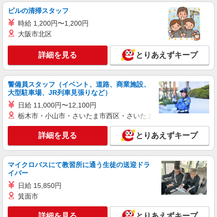
ビルの清掃スタッフ
アルバイト
パート
ABC-MART
時給 1,200円〜1,200円
販売スタッフ
大阪市北区
［アルバイト・パート］時給1,225円以上
詳細を見る
とりあえずキープ
神奈川県平塚市天沼10-1 ららぽーと湘南平塚
詳細を見る
キープ
警備員スタッフ（イベント、道路、商業施設、
大型駐車場、JR列車見張りなど）
アルバイト
パート
日給 11,000円〜12,100円
とうふや豆蔵
栃木市・小山市・さいたま市西区・さいたま市岩槻区・久喜市・
食品販売スタッフ
［アルバイト・パート］時給1,230円以上 ※試
詳細を見る
とりあえずキープ
用期間（3ヶ月間）：時給変動なし ※「土日およ
び会社指定日は勤務時間に応じて1時間当たり＋50
神奈川県平塚市天沼10-1 ららぽーと湘南平塚
円支給」 ※労働条件で週3日以上勤務の方で試用
マイクロバスにて教習所に通う生徒の送迎ドラ
期間終了後に適用
イバー
詳細を見る
キープ
日給 15,850円
箕面市
アルバイト
パート
契約社員
Sunglasses＆Eyewearshop Creer
詳細を見る
とりあえずキープ