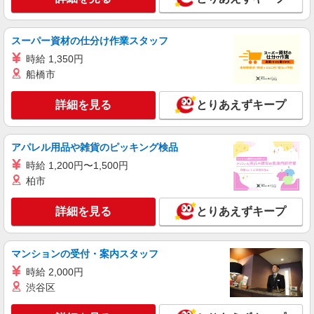
メガネ・サングラス販売スタッフ
［アルバイト・パート・契約社員］時給1,300
円〜 ※経験・能力により優遇します。 ※試用期間
スーパー資材の仕分け作業スタッフ
（10日間）：時給1,225円
神奈川県平塚市天沼10-1 ららぽーと湘南平塚
時給 1,350円
船橋市
詳細を見る
キープ
詳細を見る
とりあえずキープ
アルバイト
牛角焼肉食堂
接客業務、キッチンスタッフ
アパレル用品や雑貨のピッキング検品
［アルバイト］時給1,250円〜 ※土日祝＋
時給 1,200円〜1,500円
100円：時給1,350円
柏市
神奈川県平塚市天沼10-1 ららぽーと湘南平塚
詳細を見る
とりあえずキープ
詳細を見る
キープ
マンションの受付・案内スタッフ
アルバイト
果汁工房果琳
時給 2,000円
フルーツジュース専門店の接客・販売スタッフ
渋谷区
［アルバイト］時給1,235円 ※経験・能力によ
り優遇します。 ※試用期間（約200時間）：時給