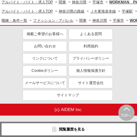
副業・WワークOK
交通費支給
アルバイト・バイト・求人TOP
関東
神奈川県
平塚市
WORKMAN P
社員登用あり
アルバイト・バイト・求人TOP
神奈川県の路線
ＪＲ東海道本線
平塚駅
職種・条件一覧
ファッション・アパレル
関東
神奈川県
平塚市
WO
掲載ご希望のお客様へ
よくある質問
お問い合わせ
利用規約
リンクについて
プライバシーポリシー
Cookieポリシー
個人情報保護方針
メールサービスについて
サイト運営会社
サイトマップ
(c) AIDEM Inc.
TOPへ
閲覧履歴を見る