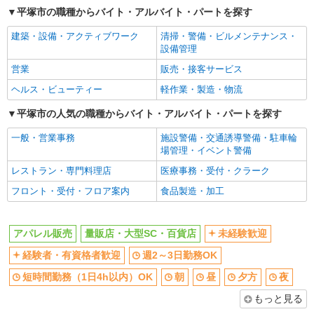
平塚市の職種からバイト・アルバイト・パートを探す
朝
昼
建築・設備・アクティブワーク
清掃・警備・ビルメンテナンス・
夕方
夜
設備管理
扶養内勤務OK
副業・WワークOK
営業
販売・接客サービス
交通費支給
各種手当（家族・役職・インセン
ヘルス・ビューティー
軽作業・製造・物流
ティブなど）あり
社員登用あり
平塚市の人気の職種からバイト・アルバイト・パートを探す
同じ職種から求人を探す
一般・営業事務
施設警備・交通誘導警備・駐車輪
場管理・イベント警備
ファッション・アパレル
レストラン・専門料理店
医療事務・受付・クラーク
アパレル販売
フロント・受付・フロア案内
食品製造・加工
販売・接客サービス
量販店・大型SC・百貨店
アパレル販売
量販店・大型SC・百貨店
未経験歓迎
同じ特徴から求人を探す
経験者・有資格者歓迎
週2～3日勤務OK
未経験歓迎
週2～3日勤務OK
短時間勤務（1日4h以内）OK
朝
昼
夕方
夜
短時間勤務（1日4h以内）OK
扶養内勤務OK
もっと見る