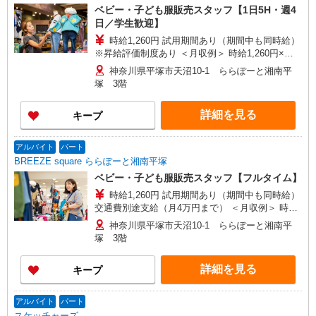
ベビー・子ども服販売スタッフ【1日5H・週4
日／学生歓迎】
時給1,260円 試用期間あり（期間中も同時給）
※昇給評価制度あり ＜月収例＞ 時給1,260円×実
働5時間勤務×月16日=100,800円
神奈川県平塚市天沼10-1 ららぽーと湘南平
塚 3階
詳細を見る
キープ
アルバイト
パート
BREEZE square ららぽーと湘南平塚
ベビー・子ども服販売スタッフ【フルタイム】
時給1,260円 試用期間あり（期間中も同時給）
交通費別途支給（月4万円まで） ＜月収例＞ 時給
1,260円×実働8時間勤務×月20日＝201,600円
神奈川県平塚市天沼10-1 ららぽーと湘南平
塚 3階
詳細を見る
キープ
アルバイト
パート
スケッチャーズ