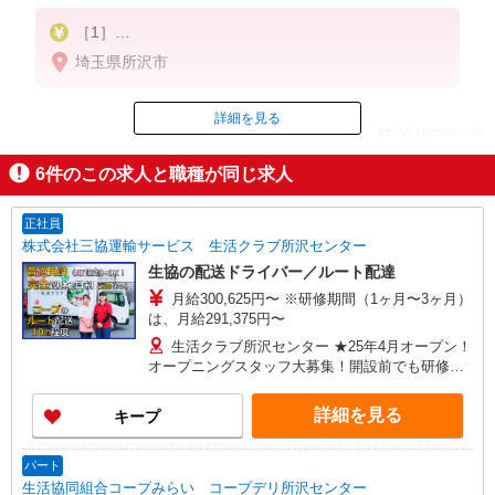
［1］
時給1,300円〜
埼玉県所沢市
※試用期間3ヶ月は時給1,141円
［2］
詳細を見る
ID：AE0619392693
報酬：完全出来高制
〈月収例〉30,000円〜70,000円（件数による）
6
件のこの求人と職種が同じ求人
30件〜80件 3コース（週3日）16万円
掲載期間終了
※祝日手当有
正社員
株式会社三協運輸サービス 生活クラブ所沢センター
生協の配送ドライバー／ルート配達
月給300,625円〜 ※研修期間（1ヶ月〜3ヶ月）
は、月給291,375円〜
生活クラブ所沢センター ★25年4月オープン！
オープニングスタッフ大募集！開設前でも研修を
兼ねて入社OK！ （埼玉県入間郡三芳町上富474-
2）
詳細を見る
キープ
パート
生活協同組合コープみらい コープデリ所沢センター