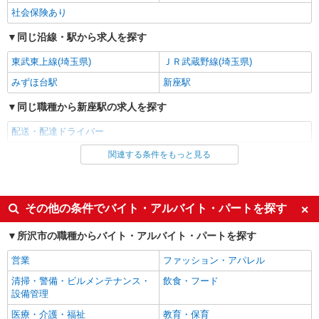
社会保険あり
同じ沿線・駅から求人を探す
東武東上線(埼玉県)
ＪＲ武蔵野線(埼玉県)
みずほ台駅
新座駅
同じ職種から新座駅の求人を探す
配送・配達ドライバー
関連する条件をもっと見る
同じ雇用形態から新座駅の求人を探す
パート
業務委託
同じ特徴から新座駅の求人を探す
その他の条件でバイト・アルバイト・パートを探す
週1日勤務OK
週2～3日勤務OK
所沢市の職種からバイト・アルバイト・パートを探す
車通勤OK
交通費支給
営業
ファッション・アパレル
社会保険あり
清掃・警備・ビルメンテナンス・
飲食・フード
設備管理
同じ職種から求人を探す
医療・介護・福祉
教育・保育