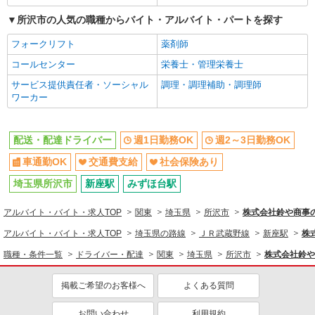
ドライバー・配達
所沢市の人気の職種からバイト・アルバイト・パートを探す
配送・配達ドライバー
フォークリフト
薬剤師
同じ特徴から求人を探す
コールセンター
栄養士・管理栄養士
週1日勤務OK
週2～3日勤務OK
サービス提供責任者・ソーシャル
調理・調理補助・調理師
車通勤OK
交通費支給
ワーカー
社会保険あり
配送・配達ドライバー
週1日勤務OK
週2～3日勤務OK
車通勤OK
交通費支給
社会保険あり
埼玉県所沢市
新座駅
みずほ台駅
アルバイト・バイト・求人TOP
関東
埼玉県
所沢市
株式会社鈴や商事
アルバイト・バイト・求人TOP
埼玉県の路線
ＪＲ武蔵野線
新座駅
株
職種・条件一覧
ドライバー・配達
関東
埼玉県
所沢市
株式会社鈴や
掲載ご希望のお客様へ
よくある質問
お問い合わせ
利用規約