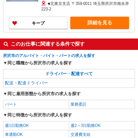
定残業代21時間分37,844円〜41,906円含む（超過
■北東京支店 〒359-0011 埼玉県所沢市南永井
分は別途支給します） ※一律手当詳細 ・職能手当
223-2
（6,000円〜32,000円） ・乗務手当（6,000円〜
12,000円） ・地域手当（10,000円） ★1年目の年
詳細を見る
キープ
収：4,800,000〜5,200,000円（乗務する車両によ
って違いがあります） ※研修期間中も社員同様の
給料体系です（研修期間3ヶ月以上習熟度により変
動） ★昇給以外に、12年連続ベースアップ中で
このお仕事に関連する条件で探す
す！
所沢市のアルバイト・バイト・パートの求人を探す
同じ職種から所沢市の求人を探す
ドライバー・配達すべて
配送・配達ドライバー
同じ雇用形態から所沢市の求人を探す
パート
業務委託
同じ特徴から所沢市の求人を探す
週1日勤務OK
週2～3日勤務OK
車通勤OK
交通費支給