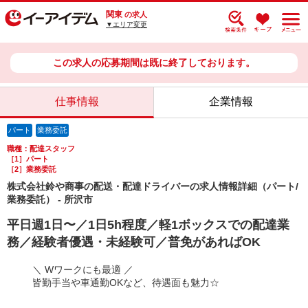
関東
の求人
▼エリア変更
この求人の応募期間は既に終了しております。
仕事情報
企業情報
パート
業務委託
職種：配達スタッフ
［1］パート
［2］業務委託
株式会社鈴や商事の配送・配達ドライバーの求人情報詳細（パート/
業務委託） - 所沢市
平日週1日〜／1日5h程度／軽1ボックスでの配達業
務／経験者優遇・未経験可／普免があればOK
＼ Wワークにも最適 ／
皆勤手当や車通勤OKなど、待遇面も魅力☆