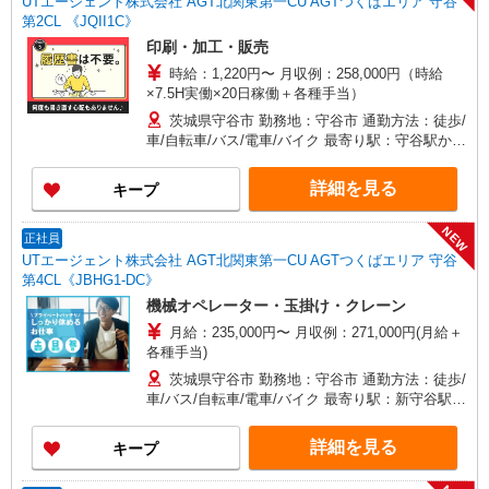
UTエージェント株式会社 AGT北関東第一CU AGTつくばエリア 守谷
第2CL 《JQII1C》
印刷・加工・販売
時給：1,220円〜 月収例：258,000円（時給
×7.5H実働×20日稼働＋各種手当）
茨城県守谷市 勤務地：守谷市 通勤方法：徒歩/
車/自転車/バス/電車/バイク 最寄り駅：守谷駅から
車4分、徒歩17分 ※構内の無料駐車場利用OK
詳細を見る
キープ
NEW
正社員
UTエージェント株式会社 AGT北関東第一CU AGTつくばエリア 守谷
第4CL《JBHG1-DC》
機械オペレーター・玉掛け・クレーン
月給：235,000円〜 月収例：271,000円(月給＋
各種手当)
茨城県守谷市 勤務地：守谷市 通勤方法：徒歩/
車/バス/自転車/電車/バイク 最寄り駅：新守谷駅か
ら徒歩13分、車3分
詳細を見る
キープ