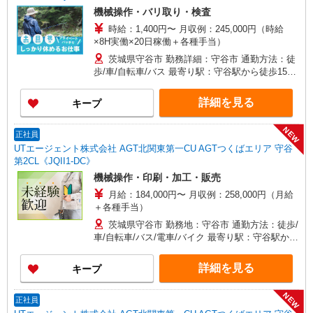
機械操作・バリ取り・検査
時給：1,400円〜 月収例：245,000円（時給
×8H実働×20日稼働＋各種手当）
茨城県守谷市 勤務詳細：守谷市 通勤方法：徒
歩/車/自転車/バス 最寄り駅：守谷駅から徒歩15
分・車3分 ※構内の（無料）駐車場利用OK
詳細を見る
キープ
NEW
正社員
UTエージェント株式会社 AGT北関東第一CU AGTつくばエリア 守谷
第2CL《JQII1-DC》
機械操作・印刷・加工・販売
月給：184,000円〜 月収例：258,000円（月給
＋各種手当）
茨城県守谷市 勤務地：守谷市 通勤方法：徒歩/
車/自転車/バス/電車/バイク 最寄り駅：守谷駅から
車4分・徒歩17分 ※構内の無料駐車場利用OK
詳細を見る
キープ
NEW
正社員