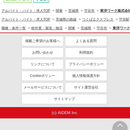
途深夜割増し有り
茨城県守谷市
アルバイト・バイト・求人TOP
関東
茨城県
守谷市
東洋ワーク株式会社/3
詳細を見る
キープ
アルバイト・バイト・求人TOP
茨城県の路線
つくばエクスプレス
守谷駅
職種・条件一覧
軽作業・製造・物流
関東
茨城県
守谷市
東洋ワーク株
派遣社員
株式会社HarvestBizCareer つくば本社/hbc-jm02
掲載ご希望のお客様へ
よくある質問
卵製品製造・検査・梱包作業♪
給与支払い例 時給1120円×7.5h×22日＝18万
お問い合わせ
利用規約
4800円以上可能！
茨城県守谷市松並
リンクについて
プライバシーポリシー
Cookieポリシー
個人情報保護方針
詳細を見る
キープ
メールサービスについて
サイト運営会社
サイトマップ
(c) AIDEM Inc.