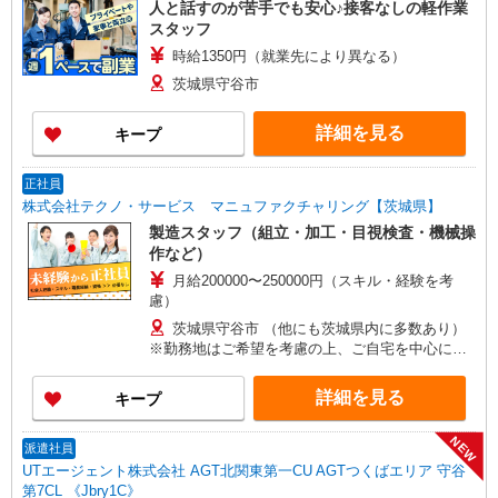
人と話すのが苦手でも安心♪接客なしの軽作業
スタッフ
時給1350円（就業先により異なる）
茨城県守谷市
詳細を見る
キープ
正社員
株式会社テクノ・サービス マニュファクチャリング【茨城県】
製造スタッフ（組立・加工・目視検査・機械操
作など）
月給200000〜250000円（スキル・経験を考
慮）
茨城県守谷市 （他にも茨城県内に多数あり）
※勤務地はご希望を考慮の上、ご自宅を中心に通
勤時間120分圏内のエリアとなります。（転勤な
し）
詳細を見る
キープ
NEW
派遣社員
UTエージェント株式会社 AGT北関東第一CU AGTつくばエリア 守谷
第7CL 《Jbry1C》