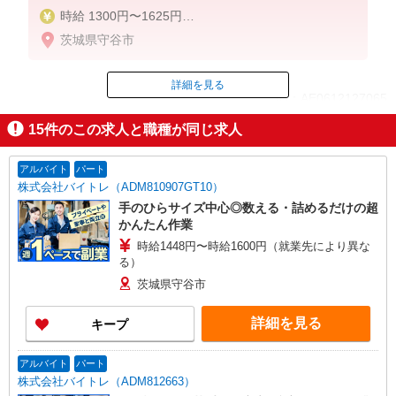
時給 1300円〜1625円
月収例 263,250円＋交通費
茨城県守谷市
時給 1,300円x7時間30分x20日＝195,000円
残業 1,625円x30時間＝48,750円
深夜 325円x60時間＝19,500円
詳細を見る
ID：AE0612127065
15
件のこの求人と職種が同じ求人
掲載期間終了
アルバイト
パート
株式会社バイトレ（ADM810907GT10）
手のひらサイズ中心◎数える・詰めるだけの超
かんたん作業
時給1448円〜時給1600円（就業先により異な
る）
茨城県守谷市
詳細を見る
キープ
アルバイト
パート
株式会社バイトレ（ADM812663）