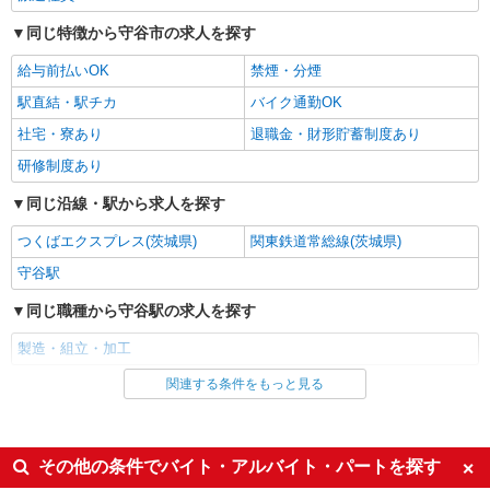
戦力エージェント株式会社
同じ特徴から守谷市の求人を探す
袋のセット、袋のセット作業等
給与前払いOK
禁煙・分煙
◆時給 1,500円 ☆交通費支給！ ☆家族手
当・住宅手当も充実♪ ☆日払い、週払いOK！ ※す
駅直結・駅チカ
バイク通勤OK
べて当社規定あり
茨城県守谷市緑
社宅・寮あり
退職金・財形貯蓄制度あり
研修制度あり
詳細を見る
キープ
同じ沿線・駅から求人を探す
正社員
職業紹介
株式会社リオン
つくばエクスプレス(茨城県)
関東鉄道常総線(茨城県)
ノートPCの製造スタッフ
守谷駅
月給245,000円〜280,000円（経験・能力によ
同じ職種から守谷駅の求人を探す
る）
茨城県守谷市
製造・組立・加工
関連する条件をもっと見る
同じ雇用形態から守谷駅の求人を探す
詳細を見る
キープ
派遣社員
正社員
職業紹介
株式会社リオン
同じ特徴から守谷駅の求人を探す
その他の条件でバイト・アルバイト・パートを探す
自動車用ライトの製造スタッフ