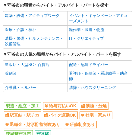
給与前払いOK
禁煙・分煙
守谷市の職種からバイト・アルバイト・パートを探す
月給245,000円〜280,000円（経験・能力によ
駅直結・駅チカ
バイク通勤OK
る）
建築・設備・アクティブワーク
イベント・キャンペーン・アミュ
茨城県守谷市
社宅・寮あり
退職金・財形貯蓄制度あり
ーズメント
研修制度あり
医療・介護・福祉
軽作業・製造・物流
詳細を見る
キープ
清掃・警備・ビルメンテナンス・
IT・クリエイティブ
同じ職種から求人を探す
設備管理
正社員
職業紹介
軽作業・製造・物流
株式会社リオン
守谷市の人気の職種からバイト・アルバイト・パートを探す
製造・組立・加工
スニーカーの製造スタッフ
量販店・大型SC・百貨店
配送・配達ドライバー
月給245,000円〜280,000円（経験・能力によ
同じ特徴から求人を探す
る）
薬剤師
看護師・保健師・看護助手・助産
師
社宅・寮あり
茨城県守谷市
介護職・ヘルパー
清掃・ハウスクリーニング
詳細を見る
キープ
製造・組立・加工
給与前払いOK
禁煙・分煙
派遣社員
株式会社アイ・プラス
駅直結・駅チカ
バイク通勤OK
社宅・寮あり
包装フィルムの製造作業
退職金・財形貯蓄制度あり
研修制度あり
時給1,300円 時間外時給1,625円 ■収入例 月収
211,575円 （時給×7.75ｈ×21日勤務の場合） ※別
茨城県守谷市
守谷駅