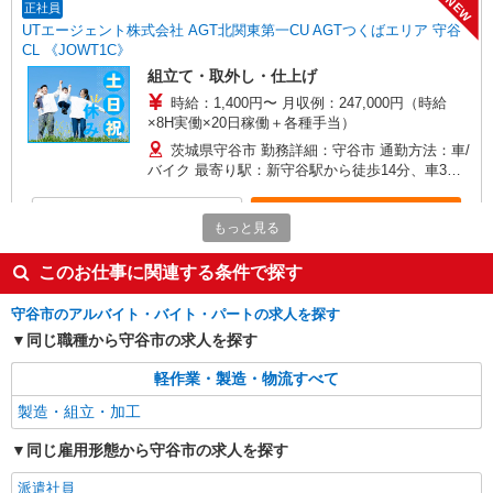
NEW
正社員
UTエージェント株式会社 AGT北関東第一CU AGTつくばエリア 守谷
CL 《JOWT1C》
組立て・取外し・仕上げ
時給：1,400円〜 月収例：247,000円（時給
×8H実働×20日稼働＋各種手当）
茨城県守谷市 勤務詳細：守谷市 通勤方法：車/
バイク 最寄り駅：新守谷駅から徒歩14分、車3分
※構内の（無料）駐車場利用OK
詳細を見る
キープ
もっと見る
派遣社員
このお仕事に関連する条件で探す
株式会社綜合キャリアオプション（1314VJ0805G11★50-N-T4）
守谷市のアルバイト・バイト・パートの求人を探す
食品フィルムの印刷・ラミネート加工/日払い
OK
同じ職種から守谷市の求人を探す
時給1,250円 交通費：既定支給
軽作業・製造・物流すべて
茨城県守谷市
製造・組立・加工
詳細を見る
キープ
同じ雇用形態から守谷市の求人を探す
派遣社員
派遣社員