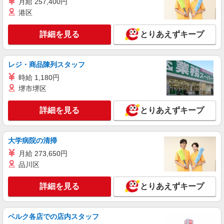
月給 257,400円
時給1,350円以上 ※経験によりスタート時給は
港区
変動します。 ※AP評価制度：あり 年1回の評価
により時給を見直します。 ※アルバイト賞与（寸
イリーゼ東久留米 （東京都東久留米市中央町3
詳細を見る
志）：あり 年2回。勤続年数により金額UP。
とりあえずキープ
丁目12番14号）
詳細を見る
キープ
レジ・商品陳列スタッフ
時給 1,180円
正社員
堺市堺区
株式会社HITOWA フードサービスカンパニー
福祉施設での栄養士【正社員】
詳細を見る
とりあえずキープ
月給25万円〜28万円 ※給与は経験や前職給与
に応じて決定します。 賞与年2回
イリーゼ東久留米 （東京都東久留米市中央町3
大学病院の清掃
丁目12番14号）
月給 273,650円
品川区
詳細を見る
キープ
詳細を見る
とりあえずキープ
アルバイト
パート
株式会社HITOWA フードサービスカンパニー
福祉施設での調理補助【アルバイト・パート】
ベルク各店での店内スタッフ