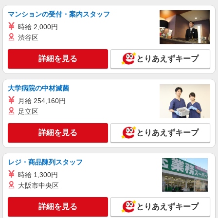
東京都東久留米市下里2-6-7
マンションの受付・案内スタッフ
時給 2,000円
詳細を見る
キープ
渋谷区
アルバイト
パート
詳細を見る
とりあえずキープ
すき家 東久留米下里店
すき家の店舗スタッフ（接客・調理・清掃な
ど）
大学病院の中材滅菌
時給1,280円 ※22:00〜翌5:00：時給1,600円 ※
月給 254,160円
高校生時給1,226円 ※早朝手当（5:00〜9:00）時給
＋150円
足立区
東京都東久留米市下里2-6-7
詳細を見る
とりあえずキープ
詳細を見る
キープ
契約社員
レジ・商品陳列スタッフ
株式会社東洋食品/東久留米市
時給 1,300円
学校給食の調理員
大阪市中央区
月給207,000円〜 試用期間：3か月 ※給与変動
なし
詳細を見る
とりあえずキープ
東京都東久留米市の小学校 （東京都東久留米