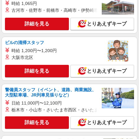
時給1,250円 ※経験によりスタート時給は変動
時給 1,065円
します。 ※AP評価制度：あり 年1回の評価によ
古河市・佐野市・前橋市・高崎市・伊勢崎市・太田市・館林市・
り時給を見直します。 ※アルバイト賞与（寸
イリーゼ東久留米 （東京都東久留米市中央町3
志）：あり 年2回。勤続年数により金額UP。
丁目12番14号）
詳細を見る
とりあえずキープ
詳細を見る
キープ
ビルの清掃スタッフ
アルバイト
パート
時給 1,200円〜1,200円
ケンタッキーフライドチキン イオンモール東久留米店
大阪市北区
カウンター・キッチンスタッフ ＜優先募集日
時＞平日（月〜金） 11:00〜17:00
詳細を見る
とりあえずキープ
時給1250円 ＜高校生＞時給1230円
東京都東久留米市南沢5-17
警備員スタッフ（イベント、道路、商業施設、
大型駐車場、JR列車見張りなど）
詳細を見る
キープ
日給 11,000円〜12,100円
栃木市・小山市・さいたま市西区・さいたま市岩槻区・久喜市・
アルバイト
パート
ケンタッキーフライドチキン イオンモール東久留米店
詳細を見る
とりあえずキープ
カウンター・キッチンスタッフ ＜優先募集日
時＞平日（月〜金） 11:00〜17:00
時給1250円 ＜高校生＞時給1230円