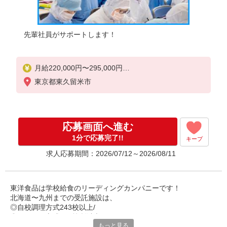
先輩社員がサポートします！
月給220,000円〜295,000円
東京都東久留米市
※スタート月給は、これまで
の経験などを考慮して決定
1.学校給食責任者経験有
応募画面へ進む
…月給295,000円以上
2.学校給食経験5年以上（副責任者経験等）
1分で応募完了!!
キープ
…月給250,000円以上
求人応募期間：2026/07/12～2026/08/11
3.集団給食経験3年以上（病院・特養・保育園等）
…月給235,000円以上
4.集団給食未経験・有資格者
…月給220,000円以上
東洋食品は学校給食のリーディングカンパニーです！
試用期間：3か月
北海道〜九州までの受託施設は、
※給与変動なし
◎自校調理方式243校以上/
◎センター方式321箇所以上
もっと見る
です。