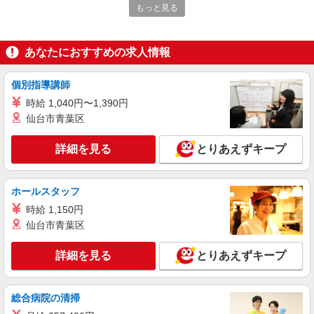
もっと見る
月給25万円〜28万円 ※給与は経験や前職給与
に応じて決定します。 賞与年2回
イリーゼ東久留米 （東京都東久留米市中央町3
あなたにおすすめの求人情報
丁目12番14号）
個別指導講師
詳細を見る
キープ
時給 1,040円〜1,390円
仙台市青葉区
アルバイト
パート
株式会社HITOWA フードサービスカンパニー
詳細を見る
とりあえずキープ
福祉施設での調理補助【アルバイト・パート】
時給1,250円 ※経験によりスタート時給は変動
します。 ※AP評価制度：あり 年1回の評価によ
ホールスタッフ
り時給を見直します。 ※アルバイト賞与（寸
イリーゼ東久留米 （東京都東久留米市中央町3
志）：あり 年2回。勤続年数により金額UP。
時給 1,150円
丁目12番14号）
仙台市青葉区
詳細を見る
キープ
詳細を見る
とりあえずキープ
アルバイト
パート
株式会社HITOWA フードサービスカンパニー
総合病院の清掃
福祉施設での調理員【アルバイト・パート】