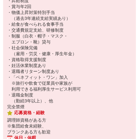
・昇給制度
・賞与年2回
・物価上昇対策特別手当
（過去3年連続支給実績あり）
・給食が食べられる食事手当
・交通費規定支給、研修制度
・制服（白衣・帽子・マスク・
エプロン・靴）貸与
・社会保険完備
（雇用・労災・健康・厚生年金）
・資格取得支援制度
・妊活休業制度あり
・退職者リターン制度あり
・「ベネフィット・ワン」加入
※旅行や飲食で従業員や家族が
利用できる福利厚生サービス利用可
・退職金制度
（勤続3年以上）、他
完全禁煙
応募資格・経験
調理師資格がある方
※集団給食未経験、
ブランクある方も歓迎
休日・休暇