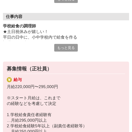
★1日「150万食以上」、
全国の児童・生徒の6人に1人が
仕事内容
東洋食品が調理した給食を食べています。
学校給食の調理師
★土日祝休みが嬉しい！
業務拡大する中で、
平日の日中に、小中学校内で給食を作る
自校調理方式※小学校・中学校内の
調理のお仕事
給食室で給食を作り、提供する
もっと見る
人材を新たに募集します。
学校内厨房での調理になるため、子ども達
から「美味しかった」など、直接声を掛けて
新卒・中途・若手・主婦（主夫）・
もらえたりするのも、この仕事の魅力です。
中堅〜シニア層、10代〜50代の方まで、
募集情報（正社員）
幅広い年齢層の方が活躍中！
【仕事内容詳細】
給与
毎日の献立に沿って、パートさんと共に
安定した基盤と、働きやすい環境、
月給220,000円〜295,000円
チームワークを大切にしながら給食を
安心して働ける制度を続々導入！
作っていきます。
※スタート月給は、これまで
アナタも、食を通じて子供たちの
の経験などを考慮して決定
郷土料理・季節の料理・世界の料理など
成長を支えるお仕事、一緒に始めませんか？
献立の種類も豊富、料理の知識も広がります。
1.学校給食責任者経験有
…月給295,000円以上
2.学校給食経験5年以上（副責任者経験等）
…月給250,000円以上