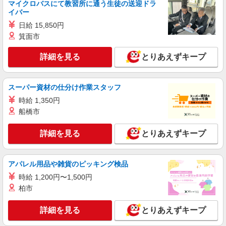
マイクロバスにて教習所に通う生徒の送迎ドラ
東京都東久留米市南沢5-17
イバー
日給 15,850円
詳細を見る
キープ
箕面市
アルバイト
詳細を見る
パート
とりあえずキープ
ピザハット 東久留米前沢店
未経験OK！ピザハットピザメイクスタッフ
スーパー資材の仕分け作業スタッフ
（インストア）
時給1,400円以上 平日 時給1,400円以上 土日・
時給 1,350円
祝日 時給1,400円以上 ※2026年10月1日より通常
船橋市
時給に戻ります。詳細はご面接時にご確認くださ
東京都東久留米市前沢5-9-14 クレインマンシ
い。
ョン
詳細を見る
とりあえずキープ
詳細を見る
キープ
アパレル用品や雑貨のピッキング検品
アルバイト
パート
時給 1,200円〜1,500円
すき家 東久留米下里店
柏市
すき家の店舗スタッフ（接客・調理・清掃な
ど）
詳細を見る
とりあえずキープ
時給1,600円