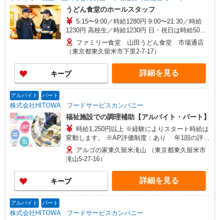
うどん食堂のホールスタッフ
5:15〜9:00／時給1280円 9:00〜21:30／時給
1230円 高校生／時給1230円 日・祝日は時給50円
アップ！（9時〜22時）
ファミリー食堂 山田うどん食堂 市場通店
（東京都東久留米市下里2-7-17）
詳細を見る
キープ
アルバイト
パート
株式会社HITOWA フードサービスカンパニー
福祉施設での調理補助【アルバイト・パート】
時給1,250円以上 ※経験によりスタート時給は
変動します。 ※AP評価制度：あり 年1回の評価
により時給を見直します。 ※アルバイト賞与（寸
アルゴの家東久留米滝山 （東京都東久留米市
志）：あり 年2回。勤続年数により金額UP。
滝山5-27-16）
詳細を見る
キープ
アルバイト
パート
株式会社HITOWA フードサービスカンパニー