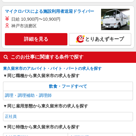
市）
マイクロバスによる施設利用者送迎ドライバー
詳細を見る
キープ
日給 10,900円〜10,900円
神戸市須磨区
アルバイト
パート
合同会社DCT みつばメゾン東久留米金山
詳細を見る
とりあえずキープ
介護施設の調理補助
時給 1,280円 【各種手当】 ・昇給あり ・通
勤手当：全額支給 ・ガソリン手当：12円/km 試用
このお仕事に関連する条件で探す
期間：3ヶ月 （条件に変更はありません。）
〒203－0013 東京都東久留米市金山町1-6-7
みつばメゾン東久留米金山
東久留米市のアルバイト・バイト・パートの求人を探す
同じ職種から東久留米市の求人を探す
詳細を見る
キープ
飲食・フードすべて
調理・調理補助・調理師
同じ雇用形態から東久留米市の求人を探す
正社員
同じ特徴から東久留米市の求人を探す