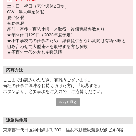
土・日・祝日（完全週休2日制）
GW・年末年始休暇
慶弔休暇
有給休暇
産前・産後・育児休暇 ※取得・復帰実績多数あり
★年間休日129日（2026年度予定）
★小中学校での仕事のため、給食提供がない期間は有給休暇と
組み合わせて大型連休を取得する方も多数！
★子育て世代の方も多数活躍
応募方法
ここまでお読みいただき、有難うございます。
当社の仕事に興味をお持ち頂けた方は 『応募する』
ボタンより、必要事項をご入力の上ご応募ください。
もっと見る
＜応募プロセス＞
応募フォームによるエントリー
▼
面接に進む方は、1週間以内に折返しのご連絡を
連絡先住所
メールまたはお電話にてお送りし、面接日時を確認します。
東京都千代田区神田練塀町300 住友不動産秋葉原駅前ビル8階
▼