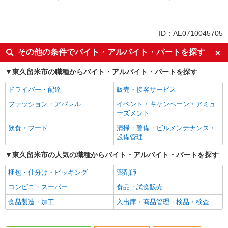
正社員
同じ特徴から保谷駅の求人を探す
ID：AE0710045705
入社日応相談
未経験歓迎
その他の条件でバイト・アルバイト・パートを探す
経験者・有資格者歓迎
女性活躍中
東久留米市の職種からバイト・アルバイト・パートを探す
主婦・主夫歓迎
ブランクOK
ドライバー・配達
販売・接客サービス
ミドル（40代～）活躍中
エルダー（50代～）活躍中
ファッション・アパレル
イベント・キャンペーン・アミュ
シニア（60代～）活躍中
ボーナス・賞与あり
ーズメント
昇給あり
土日祝休み
飲食・フード
清掃・警備・ビルメンテナンス・
平日のみ勤務OK
禁煙・分煙
設備管理
残業ほぼなし
交通費支給
東久留米市の人気の職種からバイト・アルバイト・パートを探す
社会保険あり
まかない・食事補助
梱包・仕分け・ピッキング
薬剤師
制服貸与
コンビニ・スーパー
食品・試食販売
同じ職種から求人を探す
食品製造・加工
入出庫・商品管理・検品・検査
飲食・フード