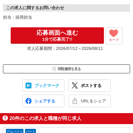
面接 ※面接はお住まい近くでも行います。
▼
この求人に関するお問い合わせ
先行後、採用
担当：採用担当
※面接日・入社日など、お気軽にご相談ください。
応募画面へ進む
1分で応募完了!!
キープ
求人応募期間：2026/07/12～2026/08/11
閲覧履歴を見る
ブックマーク
ポストする
シェアする
URLをシェア
20
件のこの求人と職種が同じ求人
アルバイト
パート