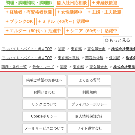
調理・調理補助・調理師
調理・調理補助・調理師
入社日応相談
未経験歓迎
経験者・有資格者歓迎
女性活躍中
主婦・主夫歓迎
同じ特徴から求人を探す
ブランクOK
ミドル（40代～）活躍中
未経験歓迎
ミドル（40代～）活躍中
エルダー（50代～）活躍中
シニア（60代～）活躍中
ボーナス・賞与あり
土日祝休み
もっと見る
交通費支給
社会保険あり
アルバイト・バイト・求人TOP
まかない・食事補助
関東
東京都
東久留米市
株式会社東洋
アルバイト・バイト・求人TOP
東京都の路線
西武池袋線
保谷駅
株式
職種・条件一覧
飲食・フード
関東
東京都
東久留米市
株式会社東洋
掲載ご希望のお客様へ
よくある質問
お問い合わせ
利用規約
リンクについて
プライバシーポリシー
Cookieポリシー
個人情報保護方針
メールサービスについて
サイト運営会社