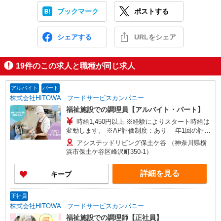
ブックマーク
ポストする
シェアする
URLをシェア
19
件のこの求人と職種が同じ求人
アルバイト
パート
株式会社HITOWA フードサービスカンパニー
福祉施設での調理員【アルバイト・パート】
時給1,450円以上 ※経験によりスタート時給は
変動します。 ※AP評価制度：あり 年1回の評価
により時給を見直します。 ※アルバイト賞与（寸
アシステッドリビング保土ケ谷 （神奈川県横
志）：あり 年2回。勤続年数により金額UP。
浜市保土ケ谷区峰沢町350-1）
詳細を見る
キープ
正社員
株式会社HITOWA フードサービスカンパニー
福祉施設での調理師【正社員】