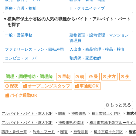
バイク通勤OK
社宅・寮あり
医療・介護・福祉
IT・クリエイティブ
入社日応相談
Web面接OK
友達と応募OK
横浜市保土ケ谷区の人気の職種からバイト・アルバイト・パート
職場見学OKまたは説明会あり
を探す
未経験歓迎
経験者・有資格者歓迎
一般・営業事務
建物管理・設備管理・マンション
新卒・第二新卒歓迎
女性活躍中
管理員
主婦・主夫歓迎
フリーター歓迎
ファミリーレストラン・回転寿司
入出庫・商品管理・検品・検査
学歴不問
ブランクOK
コンビニ・スーパー
塾講師・家庭教師
ミドル（40代～）活躍中
エルダー（50代～）活躍中
シニア（60代～）活躍中
ボーナス・賞与あり
調理・調理補助・調理師
早朝
朝
昼
夕方
夜
昇給あり
時間固定シフト制
深夜
オープニングスタッフ
車通勤OK
時間や曜日が選べる・シフト自由
禁煙・分煙
バイク通勤OK
交通費支給
社会保険あり
もっと見る
家賃補助・住宅手当有
まかない・食事補助
アルバイト・バイト・求人TOP
関東
神奈川県
横浜市保土ケ谷区
株式
産休・育休取得実績あり
退職金・財形貯蓄制度あり
アルバイト・バイト・求人TOP
神奈川県の路線
横浜市営地下鉄ブルーライ
各種手当（家族・役職・インセン
社割・特典あり
ティブなど）あり
職種・条件一覧
飲食・フード
関東
神奈川県
横浜市保土ケ谷区
株式