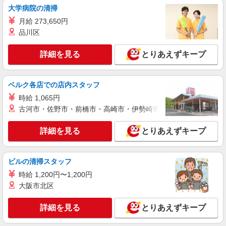
大学病院の清掃
詳細を見る
月給 273,650円
キープ
品川区
アルバイト
パート
詳細を見る
とりあえずキープ
伝丸 天王町店
ラーメン店のホール・キッチン
時給1,250円＋交通費支給 ◆22時〜翌5時は時
ベルク各店での店内スタッフ
給1,563円 ◆高校生は時給1,225円 ※研修中も給与
の変動なし
時給 1,065円
神奈川県横浜市保土ヶ谷区天王町1-30-14
古河市・佐野市・前橋市・高崎市・伊勢崎市・太田市・館林市・
詳細を見る
キープ
詳細を見る
とりあえずキープ
アルバイト
パート
すき家 保土ヶ谷今井店
ビルの清掃スタッフ
すき家の店舗スタッフ（接客・調理・清掃な
時給 1,200円〜1,200円
ど）
大阪市北区
時給1,588円
神奈川県横浜市保土ヶ谷区今井町600-1
詳細を見る
とりあえずキープ
詳細を見る
キープ