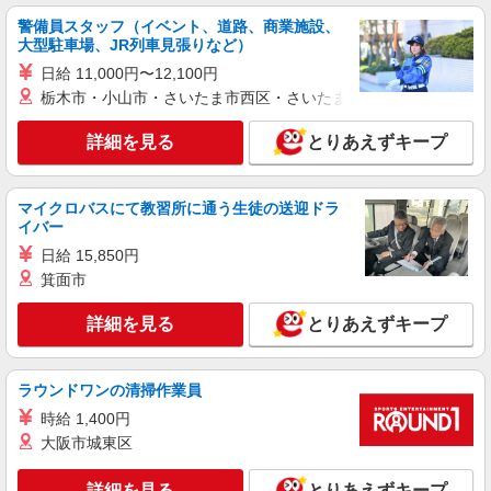
警備員スタッフ（イベント、道路、商業施設、
大型駐車場、JR列車見張りなど）
アルバイト
パート
丸亀製麺イオン天王町ショッピングセンター店
日給 11,000円〜12,100円
キッチン・ホールスタッフ（ランチタイム）
栃木市・小山市・さいたま市西区・さいたま市岩槻区・久喜市・
時給1250円〜
詳細を見る
とりあえずキープ
神奈川県横浜市保土ケ谷区川辺町3-5イオン天
王町ショッピングセンター3Fフードコート
マイクロバスにて教習所に通う生徒の送迎ドラ
詳細を見る
キープ
イバー
日給 15,850円
パート
箕面市
イフスコヘルスケア株式会社
調理補助／老人ホーム
詳細を見る
とりあえずキープ
時給1,225円
梅の木ホーム （神奈川県横浜市保土ヶ谷区上
菅田町）
ラウンドワンの清掃作業員
時給 1,400円
詳細を見る
キープ
大阪市城東区
正社員
詳細を見る
とりあえずキープ