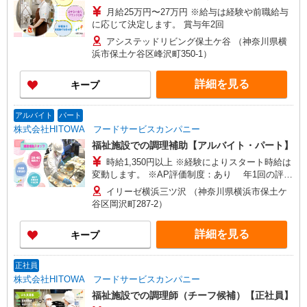
月給25万円〜27万円 ※給与は経験や前職給与
に応じて決定します。 賞与年2回
アシステッドリビング保土ケ谷 （神奈川県横
浜市保土ケ谷区峰沢町350-1）
詳細を見る
キープ
アルバイト
パート
株式会社HITOWA フードサービスカンパニー
福祉施設での調理補助【アルバイト・パート】
時給1,350円以上 ※経験によりスタート時給は
変動します。 ※AP評価制度：あり 年1回の評価
により時給を見直します。 ※アルバイト賞与（寸
イリーゼ横浜三ツ沢 （神奈川県横浜市保土ケ
志）：あり 年2回。勤続年数により金額UP。
谷区岡沢町287-2）
詳細を見る
キープ
正社員
株式会社HITOWA フードサービスカンパニー
福祉施設での調理師（チーフ候補）【正社員】