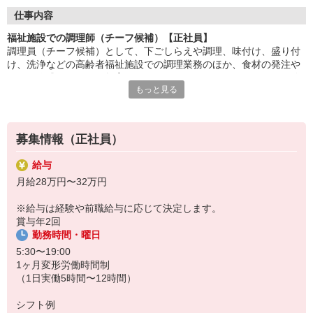
調理だけでなく、職場の運営にも関われるやりがいある仕事。
仕事内容
現場のリーダーとして、チームをまとめ、円滑な運営を支えま
福祉施設での調理師（チーフ候補）【正社員】
す。
調理員（チーフ候補）として、下ごしらえや調理、味付け、盛り付
け、洗浄などの高齢者福祉施設での調理業務のほか、食材の発注や
利用者様の笑顔に加え、スタッフの成長や職場の改善に貢献でき
シフト作成、スタッフ教育などもお願いします。マネジメント経験
るのがチーフならではの
もっと見る
は不問です！食事の提供を通して利用者さまを笑顔にしたいという
やりがい。人と食に向き合う責任あるポジションです。
方や、心を込めた調理ができる方を歓迎しています。
HITOWAのフードサービスカンパニーは、全国300以上の施設で
給食運営を行う業界大手。調理技術だけでなく、
募集情報（正社員）
マネジメント力も磨ける研修制度が整っています。
給与
月給28万円〜32万円
※給与は経験や前職給与に応じて決定します。
賞与年2回
勤務時間・曜日
5:30〜19:00
1ヶ月変形労働時間制
（1日実働5時間〜12時間）
シフト例