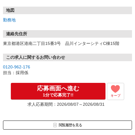
★WEBエントリーは24時間いつでも受付できます。
お電話の際は「イーアイデムを見た」と伝えるとスムーズです。
地図
面接時には履歴書（写真貼付）をご持参ください。
勤務地
連絡先住所
東京都港区港南二丁目15番3号 品川インターシティC棟15階
この求人に関するお問い合わせ
0120-962-176
担当：採用係
応募画面へ進む
1分で応募完了!!
キープ
求人応募期間：2026/08/07～2026/08/31
閲覧履歴を見る