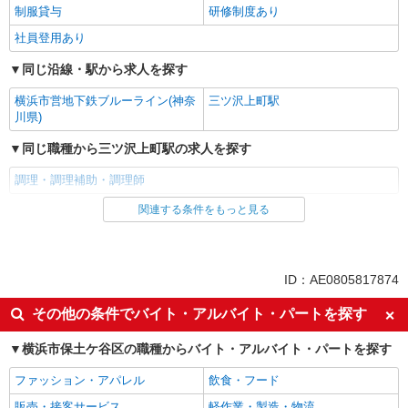
制服貸与
研修制度あり
社員登用あり
同じ沿線・駅から求人を探す
横浜市営地下鉄ブルーライン(神奈
三ツ沢上町駅
川県)
同じ職種から三ツ沢上町駅の求人を探す
調理・調理補助・調理師
関連する条件をもっと見る
同じ雇用形態から三ツ沢上町駅の求人を探す
正社員
同じ特徴から三ツ沢上町駅の求人を探す
ID：AE0805817874
早朝
朝
その他の条件でバイト・アルバイト・パートを探す
昼
夕方
横浜市保土ケ谷区の職種からバイト・アルバイト・パートを探す
夜
深夜
ファッション・アパレル
飲食・フード
オープニングスタッフ
車通勤OK
販売・接客サービス
軽作業・製造・物流