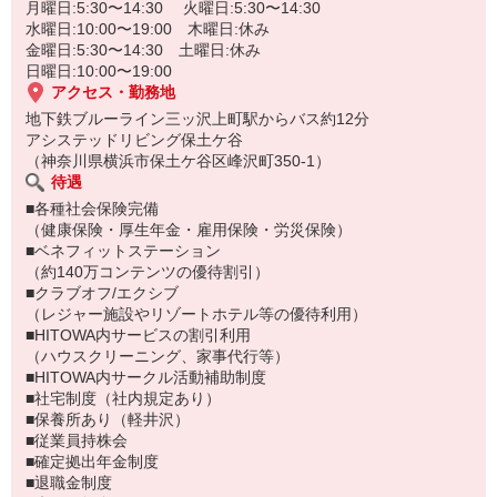
月曜日:5:30〜14:30 火曜日:5:30〜14:30
水曜日:10:00〜19:00 木曜日:休み
金曜日:5:30〜14:30 土曜日:休み
日曜日:10:00〜19:00
アクセス・勤務地
地下鉄ブルーライン三ッ沢上町駅からバス約12分
アシステッドリビング保土ケ谷
（神奈川県横浜市保土ケ谷区峰沢町350-1）
待遇
■各種社会保険完備
（健康保険・厚生年金・雇用保険・労災保険）
■ベネフィットステーション
（約140万コンテンツの優待割引）
■クラブオフ/エクシブ
（レジャー施設やリゾートホテル等の優待利用）
■HITOWA内サービスの割引利用
（ハウスクリーニング、家事代行等）
■HITOWA内サークル活動補助制度
■社宅制度（社内規定あり）
■保養所あり（軽井沢）
■従業員持株会
■確定拠出年金制度
■退職金制度