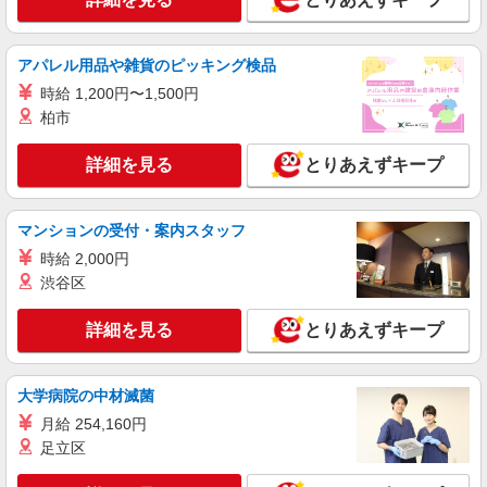
イフスコヘルスケア株式会社
調理師／高齢者施設 (第二新卒)
アパレル用品や雑貨のピッキング検品
月給210,000円〜 ◆賞与年2回 ◆各種手当充実
（/月） 〇子女養育手当（18歳未満） ・1人
時給 1,200円〜1,500円
目：8,000円 ・2人目：6,000円 ・3人目：
柏市
梅の木ホーム （神奈川県横浜市保土ケ谷区上
5,000円 〇責任者手当 ・リーダー：5,000円
菅田町1372)
◆給与は経験により優遇します♪ ※試用期間3か月
詳細を見る
とりあえずキープ
（同条件） ※給与幅は経験・能力による ◆昇給年
詳細を見る
キープ
1回（5月） ◆賞与年2回（6月・12月）※前年度実
績
マンションの受付・案内スタッフ
アルバイト
パート
株式会社アスカ 横浜支店（jb642867）
時給 2,000円
小規模保育園の調理師・調理スタッフ
渋谷区
時給 1,325円 〜 1,325円 ※給与幅は経験・能
力により考慮 交通費あり／25,000円まで 勤務日
詳細を見る
とりあえずキープ
数・時間帯、経験等を考慮して決定します♪
■星川もえぎ保育園（小規模保育園） 神奈川県
横浜市保土ケ谷区川辺町31パークシティ横浜D 棟
１階
大学病院の中材滅菌
詳細を見る
月給 254,160円
キープ
足立区
アルバイト
パート