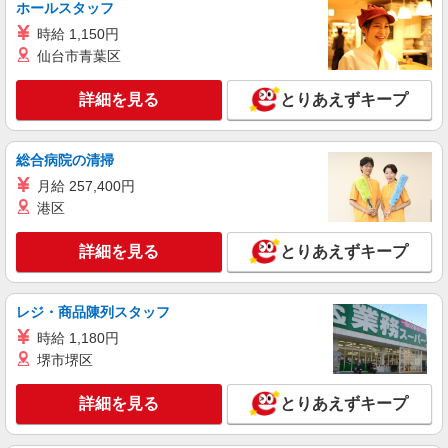
ホールスタッフ
＋150円
神奈川県横浜市保土ヶ谷区狩場町218-21
時給 1,150円
仙台市青葉区
詳細を見る
キープ
詳細を見る
とりあえずキープ
アルバイト
パート
すき家 保土ヶ谷今井店
すき家の店舗スタッフ（接客・調理・清掃な
総合病院の清掃
ど）
月給 257,400円
時給1,270円 ※22:00〜翌5:00：時給1,588円 ※
港区
高校生時給1,225円 ※早朝手当（5:00〜9:00）時給
＋150円
神奈川県横浜市保土ヶ谷区今井町600-1
詳細を見る
とりあえずキープ
詳細を見る
キープ
レジ・商品陳列スタッフ
アルバイト
パート
時給 1,180円
すき家 1国横浜権太坂店
堺市堺区
すき家の店舗スタッフ（接客・調理・清掃な
ど）
詳細を見る
とりあえずキープ
時給1,600円
神奈川県横浜市保土ヶ谷区狩場町218-21