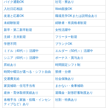
バイク通勤OK
社宅・寮あり
入社日応相談
Web面接OK
友達と応募OK
職場見学OKまたは説明会あり
未経験歓迎
経験者・有資格者歓迎
新卒・第二新卒歓迎
女性活躍中
主婦・主夫歓迎
フリーター歓迎
学歴不問
ブランクOK
ミドル（40代～）活躍中
エルダー（50代～）活躍中
シニア（60代～）活躍中
ボーナス・賞与あり
昇給あり
時間固定シフト制
時間や曜日が選べる・シフト自由
禁煙・分煙
交通費支給
社会保険あり
家賃補助・住宅手当有
まかない・食事補助
産休・育休取得実績あり
退職金・財形貯蓄制度あり
各種手当（家族・役職・インセン
社割・特典あり
ティブなど）あり