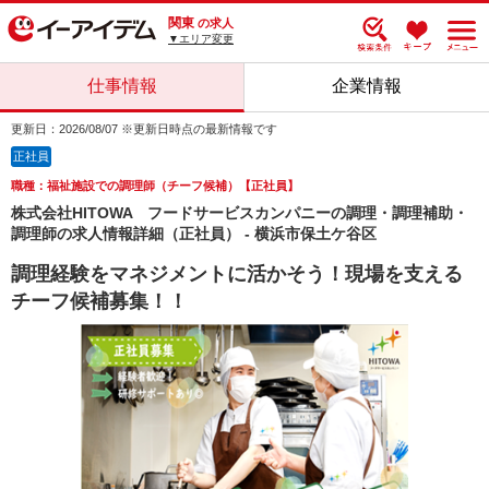
関東
の求人
▼エリア変更
仕事情報
企業情報
更新日：2026/08/07 ※更新日時点の最新情報です
正社員
職種：福祉施設での調理師（チーフ候補）【正社員】
株式会社HITOWA フードサービスカンパニーの調理・調理補助・
調理師の求人情報詳細（正社員） - 横浜市保土ケ谷区
調理経験をマネジメントに活かそう！現場を支える
チーフ候補募集！！