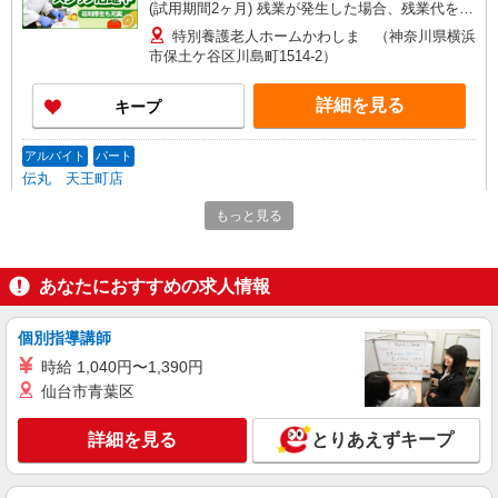
(試用期間2ヶ月) 残業が発生した場合、残業代を1
分単位で別途支給します。
特別養護老人ホームかわしま （神奈川県横浜
市保土ケ谷区川島町1514-2）
詳細を見る
キープ
アルバイト
パート
伝丸 天王町店
ラーメン店のホール・キッチン
もっと見る
時給1,563円＋交通費支給 ※研修中も給与の変
動なし
神奈川県横浜市保土ヶ谷区天王町1-30-14
あなたにおすすめの求人情報
詳細を見る
キープ
個別指導講師
時給 1,040円〜1,390円
アルバイト
パート
仙台市青葉区
すき家 1国横浜権太坂店
すき家の店舗スタッフ（接客・調理・清掃な
詳細を見る
とりあえずキープ
ど）
時給1,280円 ※22:00〜翌5:00：時給1,600円 ※
高校生時給1,225円 ※早朝手当（5:00〜9:00）時給