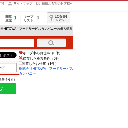
質問
サイトマップ
掲載ご希望のお客様へ
閲覧
キープ
1
0
履歴
リスト
ログイン
会社HITOWA フードサービスカンパニーの求人情報
キープ中のお仕事（0件）
保存した検索条件（
0
件）
閲覧したお仕事（1件）
ープ
株式会社HITOWA フードサービス
カンパニー
の最新情報です
む