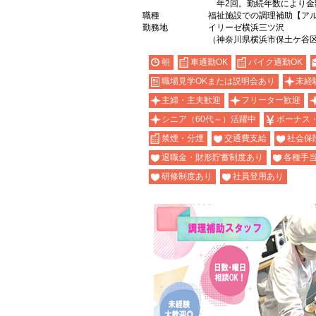
年2回。勤続年数により金
職種
福祉施設での調理補助【ア
勤務地
イリーゼ横浜三ツ沢
（神奈川県横浜市保土ケ谷区岡
朝
車通勤OK
バイク通勤OK
職場見学OKまたは説明会あり
未経
主婦・主夫歓迎
フリーター歓迎
シニア（60代～）活躍中
ボーナス
禁煙・分煙
交通費支給
社会保
退職金・財形貯蓄制度あり
各種手
研修制度あり
社員登用あり