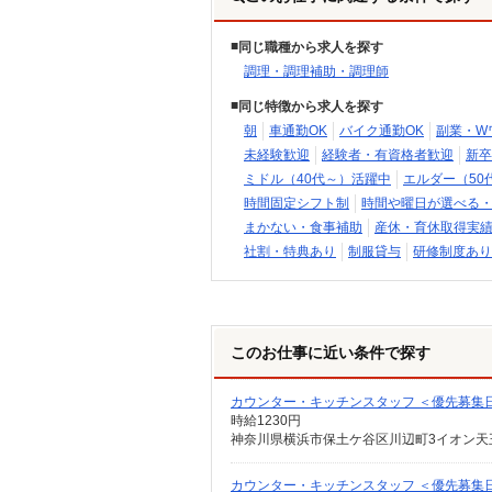
同じ職種から求人を探す
調理・調理補助・調理師
同じ特徴から求人を探す
朝
車通勤OK
バイク通勤OK
副業・W
未経験歓迎
経験者・有資格者歓迎
新卒
ミドル（40代～）活躍中
エルダー（50
時間固定シフト制
時間や曜日が選べる
まかない・食事補助
産休・育休取得実
社割・特典あり
制服貸与
研修制度あり
このお仕事に近い条件で探す
カウンター・キッチンスタッフ ＜優先募集
時給1230円
神奈川県横浜市保土ケ谷区川辺町3イオン天
カウンター・キッチンスタッフ ＜優先募集日時＞