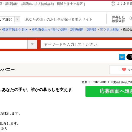
よくある
理・調理補助・調理師の求人情報詳細 - 横浜市保土ケ谷区｜
保存した
0
リア選択
「あなたの街」のお仕事が探せる求人サイト
検索条件
>
横浜市保土ケ谷区
>
横浜市保土ケ谷区の調理・調理補助・調理師
>
三ツ沢上町駅
> 株式
ンパニー
キ
更新日：2026/08/01 ※更新日時点
―あなたの手が、誰かの暮らしを支えま
応募画面へ進
は変動します。
見直します。
：あり