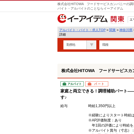
株式会社HITOWA フードサービスカンパニーの調
バイト・アルバイトのことならイーアイデム
エ
関東
アルバイト・バイト・求人TOP
>
関東
>
神奈川県
詳細
勤務地
職種
株式会社HITOWA フードサービスカ
アルバイト
パート
家庭と両立できる！調理補助パート―
す♪
給与
時給1,350円以上
※経験によりスタート時給
※AP評価制度：あり
年1回の評価により時給を
※アルバイト賞与（寸志）