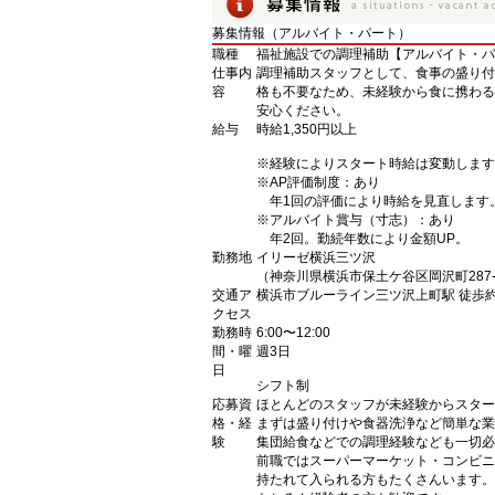
募集情報（アルバイト・パート）
職種
福祉施設での調理補助【アルバイト・パ
仕事内
調理補助スタッフとして、食事の盛り付
容
格も不要なため、未経験から食に携わる
安心ください。
給与
時給1,350円以上
※経験によりスタート時給は変動します
※AP評価制度：あり
年1回の評価により時給を見直します
※アルバイト賞与（寸志）：あり
年2回。勤続年数により金額UP。
勤務地
イリーゼ横浜三ツ沢
（神奈川県横浜市保土ケ谷区岡沢町287-
交通ア
横浜市ブルーライン三ツ沢上町駅 徒歩約
クセス
勤務時
6:00〜12:00
間・曜
週3日
日
シフト制
応募資
ほとんどのスタッフが未経験からスター
格・経
まずは盛り付けや食器洗浄など簡単な業
験
集団給食などでの調理経験なども一切必
前職ではスーパーマーケット・コンビニ
持たれて入られる方もたくさんいます。