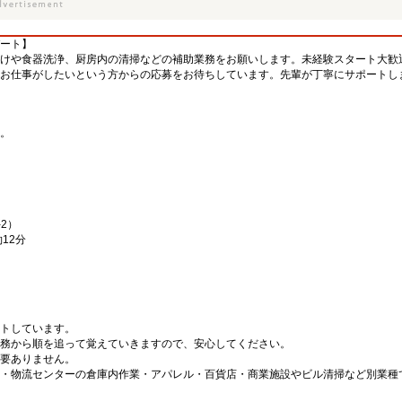
ート】
けや食器洗浄、厨房内の清掃などの補助業務をお願いします。未経験スタート大歓
お仕事がしたいという方からの応募をお待ちしています。先輩が丁寧にサポートし
。
。
2）
12分
トしています。
務から順を追って覚えていきますので、安心してください。
要ありません。
・物流センターの倉庫内作業・アパレル・百貨店・商業施設やビル清掃など別業種