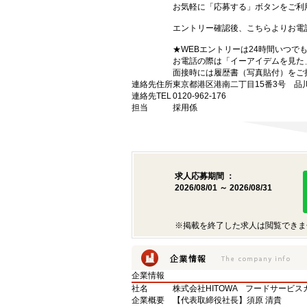
お気軽に「応募する」ボタンをご利
エントリー確認後、こちらよりお電
★WEBエントリーは24時間いつで
お電話の際は「イーアイデムを見た
面接時には履歴書（写真貼付）をご
連絡先住所
東京都港区港南二丁目15番3号 品
連絡先TEL
0120-962-176
担当
採用係
求人応募期間 ：
2026/08/01 ～ 2026/08/31
※掲載を終了した求人は閲覧できま
企業情報
社名
株式会社HITOWA フードサービ
企業概要
【代表取締役社長】須原 清貴