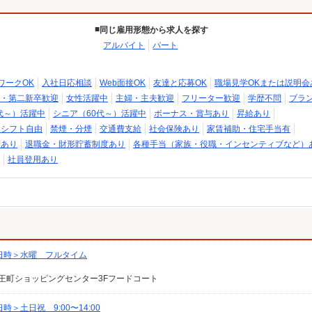
同じ雇用形態から求人を探す
アルバイト
パート
ワークOK
入社日応相談
Web面接OK
友達と応募OK
職場見学OKまたは説明会
・第二新卒歓迎
女性活躍中
主婦・主夫歓迎
フリーター歓迎
学歴不問
ブラン
代～）活躍中
シニア（60代～）活躍中
ボーナス・賞与あり
昇給あり
・シフト自由
禁煙・分煙
交通費支給
社会保険あり
家賃補助・住宅手当有
績あり
退職金・財形貯蓄制度あり
各種手当（家族・役職・インセンティブなど）
社員登用あり
日時＞水曜 フルタイム
王町ショッピングセンター3Fフードコート
土日祝 9:00〜14:00