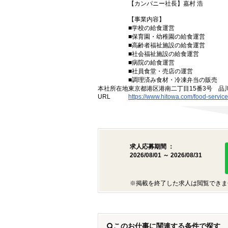
【カンパニー社長】嘉村 浩
【事業内容】
■学校の給食運営
■保育園・幼稚園の給食運営
■高齢者福祉施設の給食運営
■社会福祉施設の給食運営
■病院の給食運営
■社員食堂・売店の運営
■調理済み食材・冷凍弁当の販売
本社所在地
東京都港区港南二丁目15番3号 品
URL
https://www.hitowa.com/food-service
求人応募期間 ：
2026/08/01 ～ 2026/08/31
※掲載を終了した求人は閲覧できま
このお仕事に関連する条件で探す