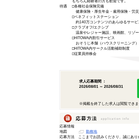
もちろん経験者の方も歓迎です。
待遇
□各種社会保険完備
健康保険・厚生年金・雇用保険・労災
□ベネフィットステーション
約140万コンテンツのあらゆるサービ
□クラブオフ/エクシブ
温泉やレジャー施設、映画館、リゾー
□HITOWA内割引サービス
おそうじ本舗（ハウスクリーニング）
□HITOWA内サークル活動補助制度
□従業員持株会
求人応募期間 ：
2026/08/01 ～ 2026/08/31
※掲載を終了した求人は閲覧できま
応募情報
地図
勤務地
応募方法
ここまでお読みくださり、誠にあり