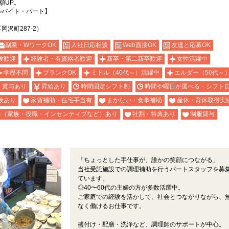
額UP。
ルバイト・パート】
沢町287-2）
副業・WワークOK
入社日応相談
Web面接OK
友達と応募OK
験歓迎
経験者・有資格者歓迎
新卒・第二新卒歓迎
女性活躍中
学歴不問
ブランクOK
ミドル（40代～）活躍中
エルダー（50代～
・賞与あり
昇給あり
時間固定シフト制
時間や曜日が選べる・シフト
険あり
家賃補助・住宅手当有
まかない・食事補助
産休・育休取得実
当（家族・役職・インセンティブなど）あり
社割・特典あり
制服貸与
「ちょっとした手仕事が、誰かの笑顔につながる」
当社受託施設での調理補助を行うパートスタッフを募
ています。
◎40〜60代の主婦の方が多数活躍中。
ご家庭での経験を活かして、社会とつながりながら、
なく働けるお仕事です。
盛付け・配膳・洗浄など、調理師のサポートが中心。