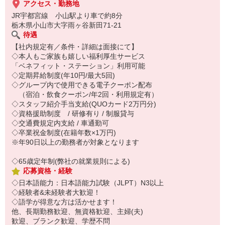
アクセス・勤務地
JR宇都宮線 小山駅より車で約8分
栃木県小山市大字雨ヶ谷新田71-21
待遇
【社内規定有／条件・詳細は面接にて】
◇本人もご家族も嬉しい福利厚生サービス
「ベネフィット・ステーション」利用可能
◇定期昇給制度(年10円/最大5回)
◇グループ内で使用できる電子クーポン配布
（宿泊・飲食クーポン/年2回・利用規定有）
◇スタッフ紹介手当支給(QUOカード2万円分)
◇資格援助制度 / 研修有り / 制服貸与
◇交通費規定内支給 / 車通勤可
◇卒業祝金制度(在籍年数×1万円)
※年90日以上の勤務者が対象となります
◇65歳定年制(弊社の就業規則による)
応募資格・経験
◇日本語能力：日本語能力試験（JLPT）N3以上
◇経験者&未経験者大歓迎！
◇語学が得意な方は活かせます！
他、長期勤務歓迎、無資格歓迎、主婦(夫)
歓迎、ブランク歓迎、学歴不問