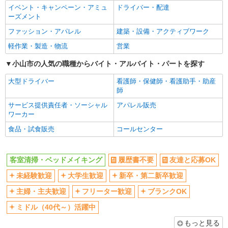
イベント・キャンペーン・アミュ
ドライバー・配達
フリーター歓迎
ブランクOK
ーズメント
ミドル（40代～）活躍中
昇給あり
ファッション・アパレル
建築・設備・アクティブワーク
週1日勤務OK
平日のみ勤務OK
軽作業・製造・物流
営業
土日祝のみ勤務OK
朝
小山市の人気の職種からバイト・アルバイト・パートを探す
昼
車通勤OK
大型ドライバー
看護師・保健師・看護助手・助産
扶養内勤務OK
副業・WワークOK
師
交通費支給
社会保険あり
サービス提供責任者・ソーシャル
アパレル販売
制服貸与
研修制度あり
ワーカー
資格取得支援制度あり
食品・試食販売
コールセンター
同じ職種から求人を探す
客室清掃・ベッドメイキング
履歴書不要
友達と応募OK
清掃・警備・ビルメンテナンス・設備管理
未経験歓迎
大学生歓迎
新卒・第二新卒歓迎
同じ特徴から求人を探す
主婦・主夫歓迎
フリーター歓迎
ブランクOK
未経験歓迎
大学生歓迎
ミドル（40代～）活躍中
ミドル（40代～）活躍中
週1日勤務OK
もっと見る