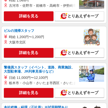
時給 1,065円
古河市・佐野市・前橋市・高崎市・伊勢崎市・太田市・館林市・
詳細を見る
とりあえずキープ
ビルの清掃スタッフ
時給 1,200円〜1,200円
大阪市北区
詳細を見る
とりあえずキープ
警備員スタッフ（イベント、道路、商業施設、
大型駐車場、JR列車見張りなど）
日給 11,000円〜12,100円
栃木市・小山市・さいたま市西区・さいたま市岩槻区・久喜市・
詳細を見る
とりあえずキープ
本社総務・経理（正社員）※試用期間あり