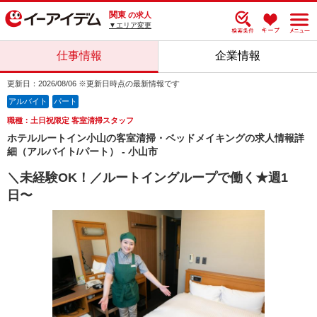
関東
の求人
▼エリア変更
仕事情報
企業情報
更新日：2026/08/06 ※更新日時点の最新情報です
アルバイト
パート
職種：土日祝限定 客室清掃スタッフ
ホテルルートイン小山の客室清掃・ベッドメイキングの求人情報詳
細（アルバイト/パート） - 小山市
＼未経験OK！／ルートイングループで働く★週1
日〜