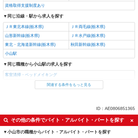
資格取得支援制度あり
同じ沿線・駅から求人を探す
ＪＲ東北本線(栃木県)
ＪＲ両毛線(栃木県)
山形新幹線(栃木県)
ＪＲ水戸線(栃木県)
東北・北海道新幹線(栃木県)
秋田新幹線(栃木県)
小山駅
同じ職種から小山駅の求人を探す
客室清掃・ベッドメイキング
関連する条件をもっと見る
同じ雇用形態から小山駅の求人を探す
アルバイト
パート
同じ特徴から小山駅の求人を探す
ID：AE0806851365
履歴書不要
友達と応募OK
その他の条件でバイト・アルバイト・パートを探す
未経験歓迎
大学生歓迎
小山市の職種からバイト・アルバイト・パートを探す
新卒・第二新卒歓迎
主婦・主夫歓迎