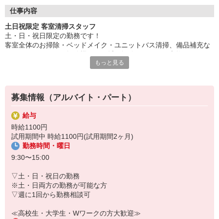
どんな世代の方でも働きやすい、お客様も働くスタッフも居心地
の良いホテルを心がけております。
仕事内容
土日祝限定 客室清掃スタッフ
土・日・祝日限定の勤務です！
客室全体のお掃除・ベッドメイク・ユニットバス清掃、備品補充な
どをお願いします。掃除機かけや拭き掃除、シーツの交換など、ご
もっと見る
家庭でのお掃除とほぼ同じですが、プロのワザやコツを普段の家事
に活かすこともできます。
募集情報（アルバイト・パート）
給与
時給1100円
試用期間中 時給1100円(試用期間2ヶ月)
勤務時間・曜日
9:30〜15:00
▽土・日・祝日の勤務
※土・日両方の勤務が可能な方
▽週に1回から勤務相談可
≪高校生・大学生・Wワークの方大歓迎≫