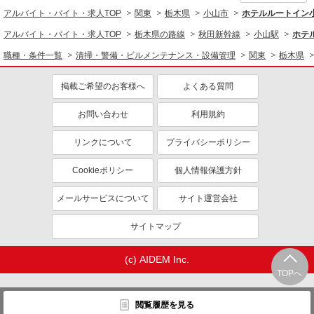
車通勤OK
扶養内勤務OK
アルバイト・バイト・求人TOP
関東
栃木県
小山市
ホテルルートイン
副業・WワークOK
交通費支給
アルバイト・バイト・求人TOP
栃木県の路線
秋田新幹線
小山駅
ホテ
社会保険あり
職種・条件一覧
清掃・警備・ビルメンテナンス・設備管理
関東
栃木県
掲載ご希望のお客様へ
よくある質問
お問い合わせ
利用規約
リンクについて
プライバシーポリシー
Cookieポリシー
個人情報保護方針
メールサービスについて
サイト運営会社
サイトマップ
(c) AIDEM Inc.
TOPへ
閲覧履歴を見る