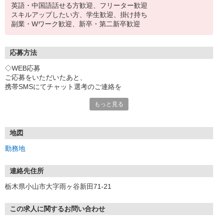
英語・中国語話せる方歓迎、フリーター歓迎
スキルアップしたい方、学生歓迎、掛け持ち
副業・Wワーク歓迎、新卒・第二新卒歓迎
応募方法
◇WEB応募
ご応募をいただいたあと、
携帯SMSにてチャット選考のご連絡を
させていただきます。
もっと見る
応募時には正しい携帯番号をご入力ください
◇電話応募
「イーアイデムを見た」と言って頂けると
地図
スムーズにお繋ぎできます。
勤務地
◇応募後のプロセス
店舗または開業準備室にて
連絡先住所
面接します(1回・30分ほど)。
栃木県小山市大字雨ヶ谷新田71-21
＊面接当日、履歴書の持参は不要です。
現地で簡単なプロフィールの記載をお願いします。
＊入社時には履歴書提出が必要です。
この求人に関するお問い合わせ
＊選考状況により、書類選考を