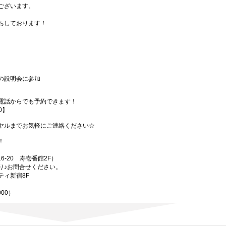
ございます。
ちしております！
の説明会に参加
電話からでも予約できます！
00】
ヤルまでお気軽にご連絡ください☆
！
-20 寿壱番館2F）
り♪お問合せください。
ティ新宿8F
000）