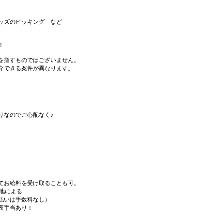
ッズのピッキング など
！
を指すものではございません。
介できる案件が異なります。
りなのでご心配なく♪
てお給料を受け取ることも可。
務地による
払いは手数料なし）
夜手当あり！