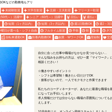
勤OKなどの勤務地もアリ
未経験歓迎
大学生歓迎
主婦・主夫歓迎
フリーター歓迎
（50代～）活躍中
シニア（60代～）活躍中
日払い
週払い
）
短期（1ヶ月以内）
短期（3ヶ月以内）
週1日勤務OK
週2～3
や曜日が選べる・シフト自由
フルタイム歓迎
早朝
朝
昼
夕
自転車通勤OK
扶養内勤務OK
副業・WワークOK
登録制
交
自分に合った仕事や職場がなかなか見つからない…
そんな悩みをお持ちの方は、ぜひ一度『マイワーク』
相談ください！
☆働きやすいポイント☆
・シフトは希望制！働きたい日だけでOK
・接客がないので、一人でモクモクと作業できます
私たちのコーディネーターが、あなたに最適な職場を
になってお手伝いします。
求人情報だけでは分からない職場の雰囲気についても
えします。
10月中旬より、オンライン登録スタートしました！