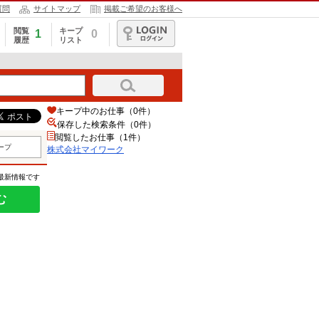
質問
サイトマップ
掲載ご希望のお客様へ
閲覧
キープ
1
0
履歴
リスト
ログイン
キープ中のお仕事（0件）
保存した検索条件（
0
件）
閲覧したお仕事（1件）
ープ
株式会社マイワーク
の最新情報です
む