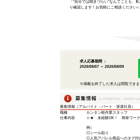
「“自分では聞きづらい”なんてことも、
り確認します！お気軽にご相談ください♪
求人応募期間 ：
2026/08/07 ～ 2026/08/09
※掲載を終了した求人は閲覧できま
募集情報（アルバイト・パート・派遣社員）
職種
カンタン軽作業スタッフ
仕事内容
☆★ 未経験OK！ 簡単ワーク
例）
◎シール貼り
◎人気アパレル商品へのタグ付