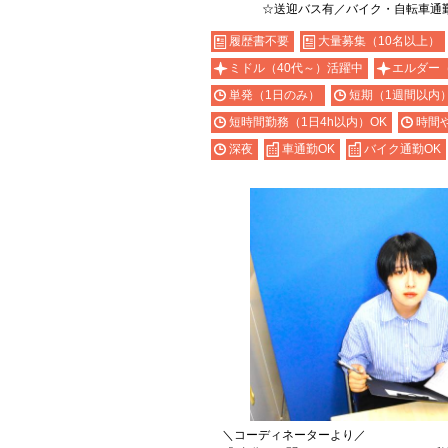
☆送迎バス有／バイク・自転車通
履歴書不要
大量募集（10名以上）
ミドル（40代～）活躍中
エルダー
単発（1日のみ）
短期（1週間以内
短時間勤務（1日4h以内）OK
時間
深夜
車通勤OK
バイク通勤OK
＼コーディネーターより／