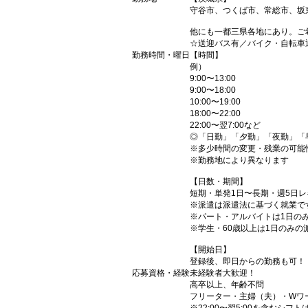
守谷市、つくば市、常総市、坂
他にも一都三県各地にあり。ご
☆送迎バス有／バイク・自転車
勤務時間・曜日
【時間】
例）
9:00〜13:00
9:00〜18:00
10:00〜19:00
18:00〜22:00
22:00〜翌7:00など
◎「日勤」「夕勤」「夜勤」「
※多少時間の変更・残業の可能
※勤務地により異なります
【日数・期間】
短期・単発1日〜長期・週5日
※派遣は派遣法に基づく就業で
※パート・アルバイトは1日の
※学生・60歳以上は1日のみの
【開始日】
登録後、即日からの勤務も可！
応募資格・経験
未経験者大歓迎！
高卒以上、年齢不問
フリーター・主婦（夫）・Wワ