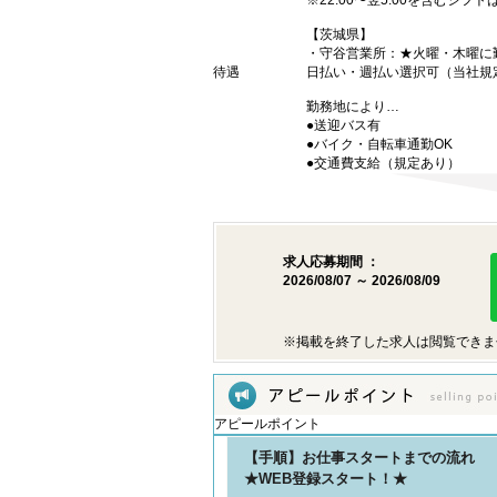
※22:00〜翌5:00を含むシフ
【茨城県】
・守谷営業所：★火曜・木曜に
待遇
日払い・週払い選択可（当社規
勤務地により…
●送迎バス有
●バイク・自転車通勤OK
●交通費支給（規定あり）
求人応募期間 ：
2026/08/07 ～ 2026/08/09
※掲載を終了した求人は閲覧できま
アピールポイント
【手順】お仕事スタートまでの流れ
★WEB登録スタート！★