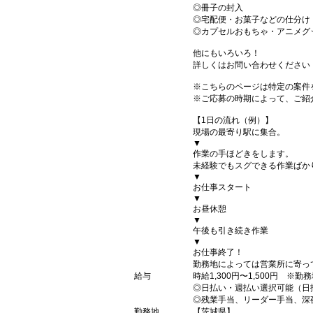
◎冊子の封入
◎宅配便・お菓子などの仕分け
◎カプセルおもちゃ・アニメグ
他にもいろいろ！
詳しくはお問い合わせください
※こちらのページは特定の案件
※ご応募の時期によって、ご紹
【1日の流れ（例）】
現場の最寄り駅に集合。
▼
作業の手ほどきをします。
未経験でもスグできる作業ばか
▼
お仕事スタート
▼
お昼休憩
▼
午後も引き続き作業
▼
お仕事終了！
勤務地によっては営業所に寄っ
給与
時給1,300円〜1,500円 ※勤
◎日払い・週払い選択可能（日
◎残業手当、リーダー手当、深
勤務地
【茨城県】