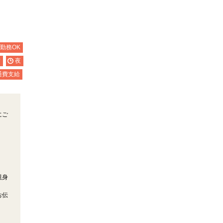
日勤務OK
方
夜
通費支給
にご
親身
お伝