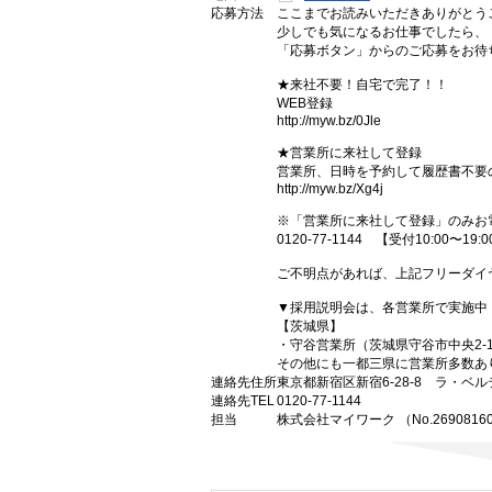
応募方法
ここまでお読みいただきありがとう
少しでも気になるお仕事でしたら、
「応募ボタン」からのご応募をお待
★来社不要！自宅で完了！！
WEB登録
http://myw.bz/0Jle
★営業所に来社して登録
営業所、日時を予約して履歴書不要
http://myw.bz/Xg4j
※「営業所に来社して登録」のみお
0120-77-1144 【受付10:00〜19:
ご不明点があれば、上記フリーダイ
▼採用説明会は、各営業所で実施中
【茨城県】
・守谷営業所（茨城県守谷市中央2-16
その他にも一都三県に営業所多数あ
連絡先住所
東京都新宿区新宿6-28-8 ラ・ベル
連絡先TEL
0120-77-1144
担当
株式会社マイワーク （No.2690816