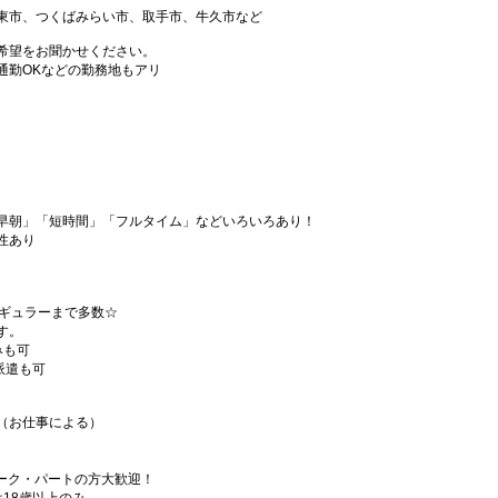
東市、つくばみらい市、取手市、牛久市など
希望をお聞かせください。
通勤OKなどの勤務地もアリ
早朝」「短時間」「フルタイム」などいろいろあり！
性あり
レギュラーまで多数☆
す。
みも可
派遣も可
（お仕事による）
ーク・パートの方大歓迎！