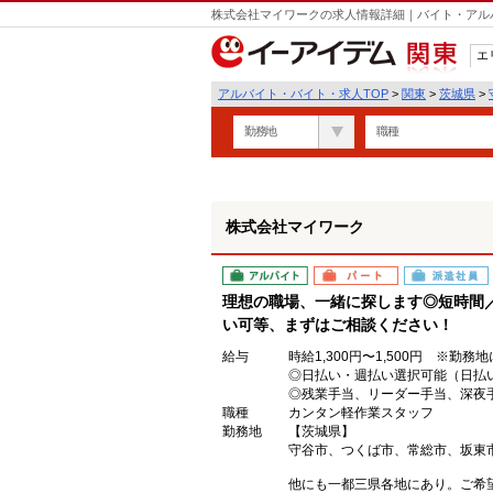
株式会社マイワークの求人情報詳細｜バイト・アル
エ
関東
アルバイト・バイト・求人TOP
>
関東
>
茨城県
>
勤務地
職種
株式会社マイワーク
アルバイト
パート
派遣社員
理想の職場、一緒に探します◎短時間
い可等、まずはご相談ください！
給与
時給1,300円〜1,500円 ※勤務
◎日払い・週払い選択可能（日払
◎残業手当、リーダー手当、深夜
職種
カンタン軽作業スタッフ
勤務地
【茨城県】
守谷市、つくば市、常総市、坂東
他にも一都三県各地にあり。ご希