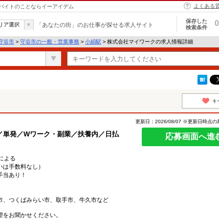
よくある
バイトのことならイーアイデム
保存した
0
リア選択
「あなたの街」のお仕事が探せる求人サイト
検索条件
守谷市
>
守谷市の一般・営業事務
>
小絹駅
> 株式会社マイワークの求人情報詳細
キ
更新日：2026/08/07 ※更新日時点
／単発／Wワーク・副業／扶養内／日払
応募画面へ進
地による
いは手数料なし）
手当あり！
市、つくばみらい市、取手市、牛久市など
望をお聞かせください。