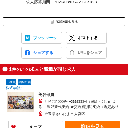
求人応募期間：2026/08/07～2026/08/31
閲覧履歴を見る
ブックマーク
ポストする
シェアする
URLをシェア
1
件のこの求人と職種が同じ求人
正社員
契約社員
株式会社シエロ
美容部員
月給231000円〜355000円（経験・能力によ
る） ※残業代支給 ★交通費別途支給（規定あり）
゜+゜・。○。・゜+゜・。○。・゜+゜ 入社祝い金
埼玉県さいたま市大宮区
10万円支給(規定有) お友達を紹介頂くと, インセン
ティブ支給(規定有) ゜・。○。・゜+゜・。
詳細を見る
キープ
○。・゜+゜