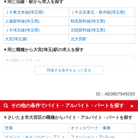
同じ沿線・駅から求人を探す
ＪＲ東北本線(埼玉県)
ＪＲ京浜東北・根岸線(埼玉県)
上越新幹線(埼玉県)
秋田新幹線(埼玉県)
ＪＲ埼京線(埼玉県)
北陸新幹線(埼玉県)
大宮(埼玉)駅
北大宮駅
同じ職種から大宮(埼玉)駅の求人を探す
その他ビューティー
関連する条件をもっと見る
同じ雇用形態から大宮(埼玉)駅の求人を探す
正社員
契約社員
同じ特徴から大宮(埼玉)駅の求人を探す
ID：AE0807949293
即日勤務OK
履歴書不要
その他の条件でバイト・アルバイト・パートを探す
Web面接OK
未経験歓迎
さいたま市大宮区の職種からバイト・アルバイト・パートを探す
英語が活かせる
語学力を活かせる（英語以外）
営業
オフィスワーク・事務
ボーナス・賞与あり
昇給あり
イベント・キャンペーン・アミュ
ファッション・アパレル