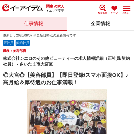
関東
の求人
▼エリア変更
仕事情報
企業情報
更新日：2026/08/07 ※更新日時点の最新情報です
正社員
契約社員
職種：美容部員
株式会社シエロのその他ビューティーの求人情報詳細（正社員/契約
社員） - さいたま市大宮区
◎大宮◎【美容部員】【即日登録/スマホ面接OK】♪
高月給＆厚待遇のお仕事満載！