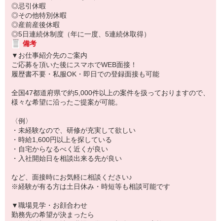
◎忌引休暇
◎その他特別休暇
◎産前産後休暇
◎5日連続休制度（年に一度、5連続休取得）
備考
▼お仕事紹介先のご案内
ご応募を頂いた後にスマホでWEB面接！
履歴書不要・私服OK・即日での登録面接も可能
全国47都道府県で約5,000件以上の案件を扱っておりますので、
様々な希望に沿ったご提案が可能。
〈例〉
・未経験なので、研修が充実して欲しい
・時給1,600円以上を探している
・自宅からなるべく近くが良い
・入社開始日を相談出来る先が良い
など、面接時にお気軽に相談ください♪
※経験が有る方は土日休み・時短等も相談可能です
▼職場見学・お顔合わせ
勤務先の希望が決まったら