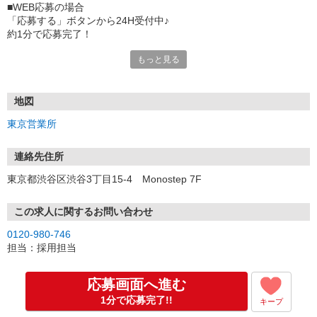
■WEB応募の場合
「応募する」ボタンから24H受付中♪
約1分で応募完了！
もっと見る
■電話応募の場合
電話応募も歓迎！（受付:10:00〜20:00）
土日祝も受付中♪
地図
【選考フロー】
東京営業所
①応募から3営業日を目安に、メールorお電話でご連絡します。
②面接日時を決定！「0120」から始まる電話番号からご連絡します
★スマホでWEB面接（LINEなど）・出張面接・事務所面接と選べま
連絡先住所
す
東京都渋谷区渋谷3丁目15-4 Monostep 7F
③面接実施（履歴書不要）
④勤務開始（スタート日は応相談）
※ご希望があれば、職場見学の調整もOKです！
この求人に関するお問い合わせ
0120-980-746
お気軽にご応募ください♪
担当：採用担当
応募画面へ進む
1分で応募完了!!
キープ