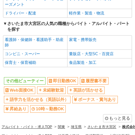
10時～勤務OK
車通勤OK
ーズメント
バイク通勤OK
交通費支給
ドライバー・配達
軽作業・製造・物流
社会保険あり
入社祝い金あり
さいたま市大宮区の人気の職種からバイト・アルバイト・パート
各種手当（家族・役職・インセン
制服貸与
を探す
ティブなど）あり
看護師・保健師・看護助手・助産
家電・携帯販売
社員登用あり
師
同じ職種から求人を探す
コンビニ・スーパー
量販店・大型SC・百貨店
ヘルス・ビューティー
保育士・保育補助
食品製造・加工
同じ特徴から求人を探す
その他ビューティー
即日勤務OK
履歴書不要
未経験歓迎
英語が活かせる
Web面接OK
未経験歓迎
英語が活かせる
ボーナス・賞与あり
車通勤OK
語学力を活かせる（英語以外）
ボーナス・賞与あり
交通費支給
社会保険あり
昇給あり
10時～勤務OK
社員登用あり
もっと見る
アルバイト・バイト・求人TOP
関東
埼玉県
さいたま市大宮区
株式会