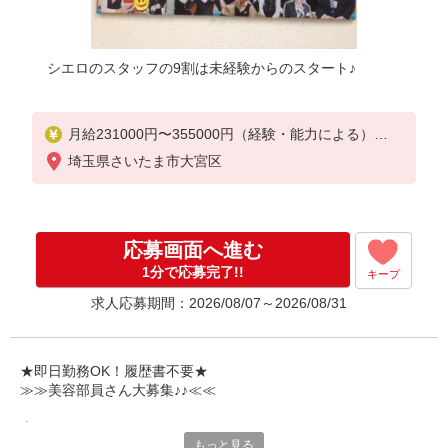
シエロのスタッフの9割は未経験からのスタート♪
月給231000円〜355000円（経験・能力による）
※残業代支給
埼玉県さいたま市大宮区
★交通費別途支給（規定あり）
゜+゜・。○。・゜+゜・。○。・゜+゜
入社祝い金10万円支給(規定有)
応募画面へ進む
お友達を紹介頂くと,
1分で応募完了!!
キープ
インセンティブ支給(規定有)
求人応募期間：2026/08/07～2026/08/31
゜・。○。・゜+゜・。○。・゜+゜
★即日勤務OK！履歴書不要★
≫≫美容部員さん大募集♪♪≪≪
専任のコーディネーターがサポート♪
もっと見る
職場での不安や悩み事があれば