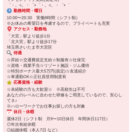
オンライン面談なのでスピード対応。
゜・。○。・゜+゜・。○。・゜+゜
即日登録もOK♪
勤務時間・曜日
10:00〜20:30 実働8時間（シフト制）
気になった方はお気軽にご相談ください！
※お休みの希望日を考慮するので、プライベートも充実
アクセス・勤務地
「大宮」駅より徒歩1分
「北大宮」駅より徒歩17分
埼玉県さいたま市大宮区
待遇
☆昇給☆交通費規定支給☆制服有☆社保完
☆資格・残業手当☆リゾート施設・ジム優待
☆特別ボーナス最大5万円(規定)☆友達紹介
☆車通勤OK☆正社員登用制度有
応募資格・経験
☆未経験の方も大歓迎☆ ※高校生は不可
あなたのレベルに合わせた研修をご用意しているので、安心し
てネ♪
※ハローワークでお仕事お探しの方も対象
休日・休暇
週休2日（シフト制 月9〜10日休日 年間休日117日）
◎年次有給休暇
◎結婚休暇（本人7日 など）