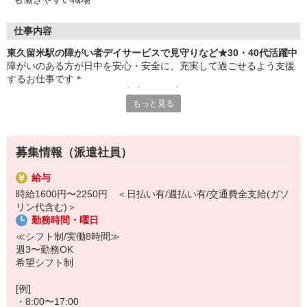
仕事内容
東久留米駅の障がい者デイサービスで見守りなど★30・40代活躍中
障がいのある方が日中を安心・安全に、充実して過ごせるよう支援
するお仕事です＊
☆スタッフは30代・40代を中心に活躍中！☆
もっと見る
落ち着いた雰囲気で、協力し合いながら働いています。
▼主なお仕事内容
・軽作業の見守り、サポート
募集情報（派遣社員）
・食事やお風呂などの介助
・レクリエーションの企画や実施
給与
・利用者さんの送迎（できる方のみ）
時給1600円〜2250円 ＜日払い有/週払い有/交通費全支給(ガソ
など
リン代含む)＞
勤務時間・曜日
難しいことは特にありません◎
まずは短期2ヶ月間のお試しもOK！
≪シフト制/実働8時間≫
お仕事に慣れたら長期への切替も可能です（＾ ＾♪
週3〜勤務OK
希望シフト制
[例]
・8:00〜17:00