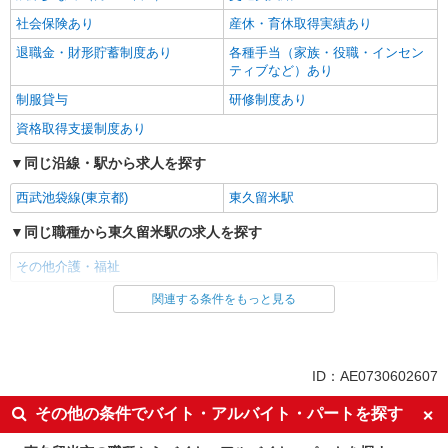
社会保険あり
産休・育休取得実績あり
退職金・財形貯蓄制度あり
各種手当（家族・役職・インセン
ティブなど）あり
制服貸与
研修制度あり
資格取得支援制度あり
同じ沿線・駅から求人を探す
西武池袋線(東京都)
東久留米駅
同じ職種から東久留米駅の求人を探す
その他介護・福祉
関連する条件をもっと見る
同じ雇用形態から東久留米駅の求人を探す
派遣社員
同じ特徴から東久留米駅の求人を探す
ID：AE0730602607
入社日応相談
未経験歓迎
その他の条件でバイト・アルバイト・パートを探す
経験者・有資格者歓迎
新卒・第二新卒歓迎