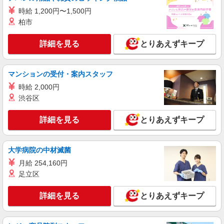
株式会社kotrio /●TC-H-1992589
者研修 ・介護福祉士 など
時給 1,200円〜1,500円
ひばりケ丘☆デイサービス♪送迎できる方歓
柏市
迎！生活サポートなど
時給1600円〜2250円 ＜日払い有/週払い有/交
詳細を見る
とりあえずキープ
通費全支給(ガソリン代含む)＞
東久留米市 交通費全額支給
マンションの受付・案内スタッフ
詳細を見る
キープ
時給 2,000円
渋谷区
職業紹介
株式会社kotrio /●SW-S-2007716
詳細を見る
とりあえずキープ
＜東久留米駅＞時給1550円〜！高齢者向け住
宅のパートSTAFF
時給1550円〜2312円 ＜交通費全支給(ガソリ
大学病院の中材滅菌
ン代含む)＞
月給 254,160円
東久留米市/駅チカで好アクセス★
足立区
詳細を見る
キープ
詳細を見る
とりあえずキープ