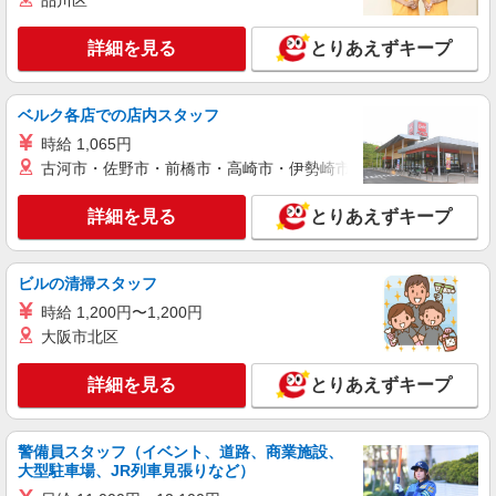
品川区
株式会社kotrio /●SW-S-2007452
東久留米｜サポート役が好きな方へ！就労支援
詳細を見る
とりあえずキープ
で見守り・補助など♪
時給1500円〜 ※給与は資格・経験を考慮
ベルク各店での店内スタッフ
◆交通費orガソリン代全額支給
東久留米市/駅チカで好アクセス★
時給 1,065円
古河市・佐野市・前橋市・高崎市・伊勢崎市・太田市・館林市・
詳細を見る
キープ
詳細を見る
とりあえずキープ
職業紹介
株式会社kotrio /●SW-S-2078318
ビルの清掃スタッフ
人気★介護度低めの方が暮らす住宅で働く♪高
収入・賞与年2回
時給 1,200円〜1,200円
大阪市北区
【正社員】月給240,000〜400,000円 ・基本
給：200,000円〜220,000円 ・資格手当：10,000〜
30,000円 ・役職手当：10,000〜70,000円 ・処遇改
詳細を見る
とりあえずキープ
東久留米市/駅チカで好アクセス★
善手当：20,000〜60,000円（勤続年数、保有資格
により変動） ・固定残業手当：20,000円（10時
詳細を見る
キープ
間） ※固定残業時間を超過する場合には超過勤務
警備員スタッフ（イベント、道路、商業施設、
手当として別途支給 ・夜勤手当：10,000円/1回
大型駐車場、JR列車見張りなど）
（上記給与とは別に支給） 下記資格をお持ちの方
派遣社員