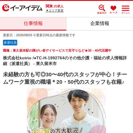
関東
の求人
▼エリア変更
仕事情報
企業情報
更新日：2026/08/03 ※更新日時点の最新情報です
派遣社員
職種：東久留米駅の障がい者デイサービスで見守りなど★30・40代活躍中
株式会社kotrio /●TC-H-1992764のその他介護・福祉の求人情報詳
細（派遣社員） - 東久留米市
未経験の方も可◎30〜40代のスタッフが中心！チー
ムワーク重視の職場＊20・50代のスタッフも在籍♪