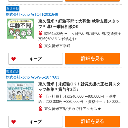
派遣社員
株式会社kotrio /●TC-H-2031648
東久留米＊経験不問で大募集!就労支援スタッ
フ＊週3〜曜日相談OK
時給1500円〜 ＜日払い有/週払い有/交通費全
支給(ガソリン代含む)＞
東久留米市幸町
詳細を見る
キープ
職業紹介
株式会社kotrio /●SW-S-2077603
東久留米｜未経験OK！就労支援の正社員スタ
ッフ募集＊賞与年2回♪
【正社員】月給240,000〜400,000円 ・基本
給：200,000円〜220,000円 ・資格手当：10,000〜
30,000円 ・役職手当：10,000〜70,000円 ・処遇改
東久留米市/駅チカで好アクセス★
善手当：20,000〜60,000円（勤続年数、保有資格
により変動） ・固定残業手当：20,000円（10時
詳細を見る
キープ
間） ※固定残業時間を超過する場合には超過勤務
手当として別途支給 下記資格をお持ちの方歓迎 ・