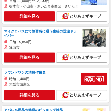
歓迎 ・認知症介護基礎研修 ・初任者研修 ・実務
日給 11,000円〜12,100円
株式会社kotrio /●TC-H-1992794
者研修 ・介護福祉士 など
栃木市・小山市・さいたま市西区・さいたま市岩槻区・久喜市・
ひばりケ丘の障がい者デイサービスで見守りな
ど★30・40代活躍中
詳細を見る
とりあえずキープ
時給1600円〜2250円 ＜日払い有/週払い有/交
通費全支給(ガソリン代含む)＞
東久留米市 交通費全額支給
マイクロバスにて教習所に通う生徒の送迎ドラ
イバー
詳細を見る
キープ
日給 15,850円
箕面市
職業紹介
株式会社kotrio /●SW-S-2097186
詳細を見る
とりあえずキープ
≪東久留米駅≫身体負担少なめ！人気のサ高住
STAFF募集◎
ラウンドワンの清掃作業員
【正社員】月給240,000〜400,000円 ・基本
給：200,000円〜220,000円 ・資格手当：10,000〜
時給 1,400円
30,000円 ・役職手当：10,000〜70,000円 ・処遇改
大阪市城東区
東京都東久留米市
善手当：20,000〜60,000円（勤続年数、保有資格
により変動） ・固定残業手当：20,000円（10時
詳細を見る
とりあえずキープ
詳細を見る
キープ
間） ※固定残業時間を超過する場合には超過勤務
手当として別途支給 ・夜勤手当：10,000円/1回
（上記給与とは別に支給） 下記資格をお持ちの方
派遣社員
歓迎 ・認知症介護基礎研修 ・初任者研修 ・実務
アパレル用品や雑貨のピッキング検品