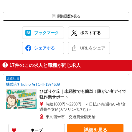
閲覧履歴を見る
ブックマーク
ポストする
シェアする
URLをシェア
17
件のこの求人と職種が同じ求人
派遣社員
株式会社kotrio /●TC-H-1974609
ひばりケ丘｜未経験でも簡単！障がい者デイで
軽作業サポート
時給1600円〜2250円 ＜日払い有/週払い有/交
通費全支給(ガソリン代含む)＞
東久留米市 交通費全額支給
詳細を見る
キープ