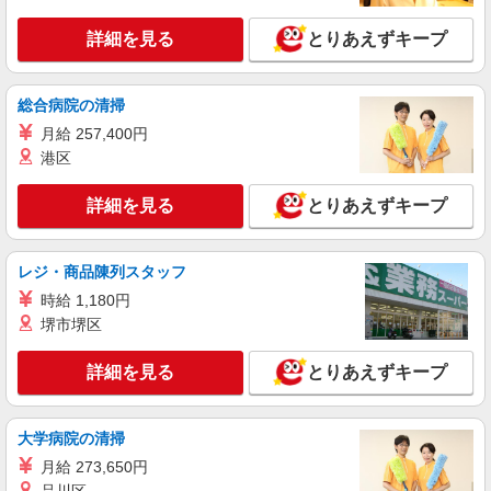
職業紹介
・介護福祉士 など
株式会社kotrio /●SW-S-2007276
詳細を見る
とりあえずキープ
経験不問！ゼロからはじめる就労支援のパート
スタッフ☆東久留米駅
時給1500円〜 ※給与は資格・経験を考慮
総合病院の清掃
◆交通費orガソリン代全額支給
月給 257,400円
東久留米市/駅チカで好アクセス★
港区
詳細を見る
キープ
詳細を見る
とりあえずキープ
職業紹介
株式会社kotrio /●SW-S-2078055
レジ・商品陳列スタッフ
＜東久留米駅＞高時給×週3日〜！ゆったり働
時給 1,180円
けるサ高住スタッフ♪
堺市堺区
時給1550円〜2312円 ＜交通費全支給(ガソリ
ン代含む)＞
詳細を見る
とりあえずキープ
東久留米市/駅チカで好アクセス★
大学病院の清掃
詳細を見る
キープ
月給 273,650円
職業紹介