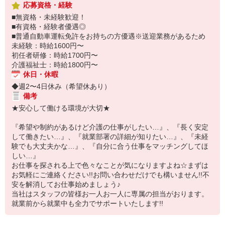
応募資格・経験
■無資格・未経験歓迎！
■有資格・経験者優遇◎
■普通自動車運転免許をお持ちの方優遇※送迎業務があるため
未経験：時給1600円〜
初任者研修：時給1700円〜
介護福祉士：時給1800円〜
休日・休暇
◆週2〜4日休み（希望休あり）
備考
★安心して働ける環境が大切★
『希望や制約があるけど介護の仕事がしたい…』、『長く安定
して働きたい…』、『就業部署の詳細が知りたい…』、『未経
験でも大丈夫かな…』、『自分に合う仕事をマッチングしてほ
しい…』
お仕事を探される上で色々なことが気になりますよね☆まずは
お気軽にご連絡ください!!お問い合わせだけでも構いません!!不
安を解消してお仕事始めましょう♪
当社はスタッフの皆様お一人お一人に専属の担当がおります。
就業前から就業中も全力でサポートいたします!!