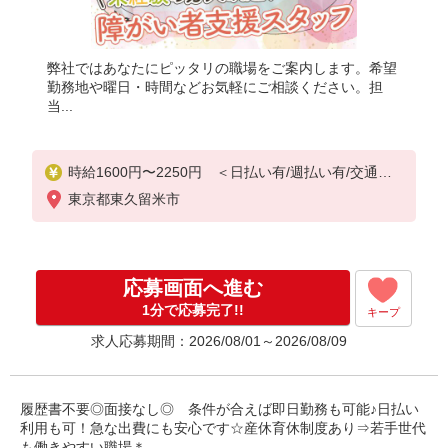
弊社ではあなたにピッタリの職場をご案内します。希望
勤務地や曜日・時間などお気軽にご相談ください。担
当...
時給1600円〜2250円 ＜日払い有/週払い有/交通費
全支給(ガソリン代含む)＞
東京都東久留米市
応募画面へ進む
1分で応募完了!!
キープ
求人応募期間：2026/08/01～2026/08/09
履歴書不要◎面接なし◎ 条件が合えば即日勤務も可能♪日払い
利用も可！急な出費にも安心です☆産休育休制度あり⇒若手世代
も働きやすい職場＊