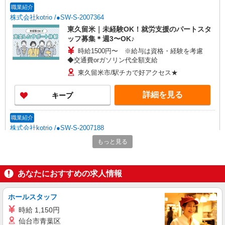
職業紹介
株式会社kotrio /●SW-S-2007364
東久留米｜未経験OK！就労支援のパートスタ
ッフ募集＊週3〜OK♪
時給1500円〜 ※給与は資格・経験を考慮
◆交通費orガソリン代全額支給
東久留米市/駅チカで好アクセス★
詳細を見る
キープ
職業紹介
株式会社kotrio /●SW-S-2007188
*東久留米駅の就労支援施設＊未経験でも月給
もっと見る
24万円スタート！
【正社員】月給240,000〜400,000円 ・基本
給：200,000円〜220,000円 ・資格手当：10,000〜
あなたにおすすめの求人情報
30,000円 ・役職手当：10,000〜70,000円 ・処遇改
東久留米市/駅チカで好アクセス★
善手当：20,000〜60,000円（勤続年数、保有資格
ホールスタッフ
により変動） ・固定残業手当：20,000円（10時
詳細を見る
キープ
間） ※固定残業時間を超過する場合には超過勤務
時給 1,150円
手当として別途支給 下記資格をお持ちの方歓迎 ・
仙台市青葉区
認知症介護基礎研修 ・初任者研修 ・実務者研修