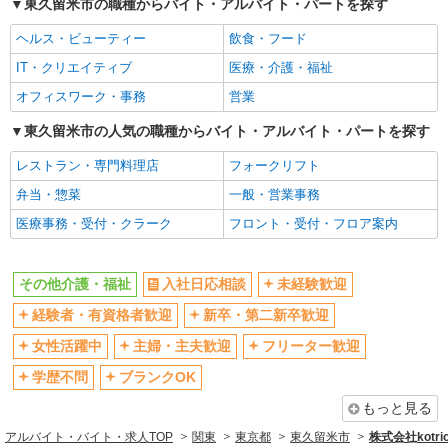
東久留米市の職種からバイト・アルバイト・パートを探す
女性活躍中
主婦・主夫歓迎
ヘルス・ビューティー
飲食・フード
フリーター歓迎
学歴不問
IT・クリエイティブ
医療・介護・福祉
ブランクOK
ミドル（40代～）活躍中
オフィスワーク・事務
営業
エルダー（50代～）活躍中
シニア（60代～）活躍中
高収入・高額
東久留米市の人気の職種からバイト・アルバイト・パートを探す
ボーナス・賞与あり
昇給あり
完全週休2日制
レストラン・専門料理店
フォークリフト
フルタイム歓迎
禁煙・分煙
弁当・惣菜
一般・営業事務
駅直結・駅チカ
車通勤OK
医療事務・受付・クラーク
フロント・受付・フロア案内
バイク通勤OK
自転車通勤OK
残業少なめ（月20h未満）
交通費支給
その他介護・福祉
入社日応相談
未経験歓迎
社会保険あり
産休・育休取得実績あり
経験者・有資格者歓迎
新卒・第二新卒歓迎
退職金・財形貯蓄制度あり
各種手当（家族・役職・インセン
女性活躍中
主婦・主夫歓迎
フリーター歓迎
ティブなど）あり
学歴不問
ブランクOK
制服貸与
研修制度あり
もっと見る
資格取得支援制度あり
アルバイト・バイト・求人TOP
関東
東京都
東久留米市
株式会社kotri
同じ職種から求人を探す