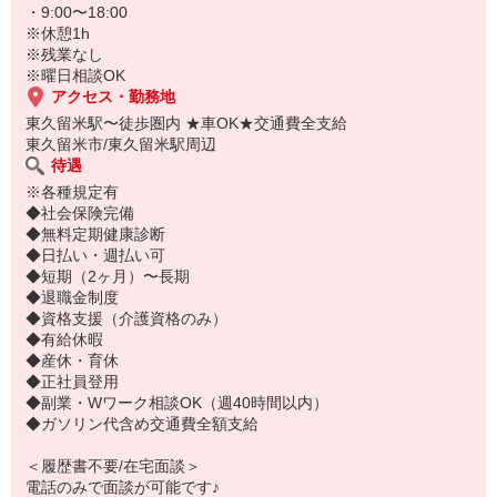
・9:00〜18:00
※休憩1h
※残業なし
※曜日相談OK
アクセス・勤務地
東久留米駅〜徒歩圏内 ★車OK★交通費全支給
東久留米市/東久留米駅周辺
待遇
※各種規定有
◆社会保険完備
◆無料定期健康診断
◆日払い・週払い可
◆短期（2ヶ月）〜長期
◆退職金制度
◆資格支援（介護資格のみ）
◆有給休暇
◆産休・育休
◆正社員登用
◆副業・Wワーク相談OK（週40時間以内）
◆ガソリン代含め交通費全額支給
＜履歴書不要/在宅面談＞
電話のみで面談が可能です♪