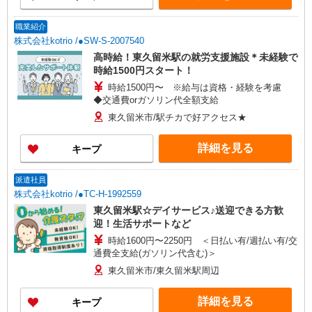
職業紹介
株式会社kotrio /●SW-S-2007540
高時給！東久留米駅の就労支援施設＊未経験で
時給1500円スタート！
時給1500円〜 ※給与は資格・経験を考慮
◆交通費orガソリン代全額支給
東久留米市/駅チカで好アクセス★
詳細を見る
キープ
派遣社員
株式会社kotrio /●TC-H-1992559
東久留米駅☆デイサービス♪送迎できる方歓
迎！生活サポートなど
時給1600円〜2250円 ＜日払い有/週払い有/交
通費全支給(ガソリン代含む)＞
東久留米市/東久留米駅周辺
詳細を見る
キープ