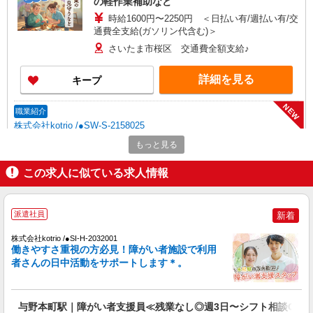
の軽作業補助など
時給1600円〜2250円 ＜日払い有/週払い有/交
通費全支給(ガソリン代含む)＞
さいたま市桜区 交通費全額支給♪
詳細を見る
キープ
NEW
職業紹介
株式会社kotrio /●SW-S-2158025
ゆったり週3〜/ブランクOK☆就労支援のパ
もっと見る
ートスタッフ☆西浦和駅
この求人に似ている求人情報
時給1500円〜 ※給与は資格・経験を考慮
◆交通費orガソリン代全額支給
西浦和
派遣社員
新着
詳細を見る
キープ
株式会社kotrio /●SI-H-2032001
働きやすさ重視の方必見！障がい者施設で利用
NEW
者さんの日中活動をサポートします＊。
職業紹介
株式会社kotrio /●SW-S-2158255
レア！西浦和駅☆就労支援スタッフ☆見守り
与野本町駅｜障がい者支援員≪残業なし◎週3日〜シフト相談OK！
＆補助業務がメイン♪