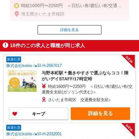
時給1600円〜2250円 ＜日払い有/週払い有/交通費
全支給(ガソリン代含む)＞
埼玉県さいたま市桜区
詳細を見る
ID：AE0610076372
18
件のこの求人と職種が同じ求人
掲載期間終了
NEW
派遣社員
株式会社kotrio /●SI-H-2067017
与野本町駅＊働きやすさで選ぶならココ！障
がいデイSTAFF/17時定時
時給1600円〜2250円 ＜日払い有/週払い有/交
通費全支給(ガソリン代含む)＞
さいたま市桜区 交通費全額支給♪
詳細を見る
キープ
NEW
派遣社員
株式会社kotrio /●SI-H-2032001