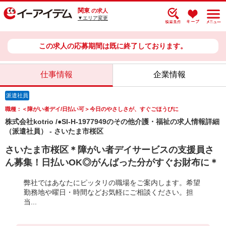
関東
の求人
▼エリア変更
この求人の応募期間は既に終了しております。
仕事情報
企業情報
派遣社員
職種：＜障がい者デイ/日払い可＞今日のやさしさが、すぐごほうびに
株式会社kotrio /●SI-H-1977949のその他介護・福祉の求人情報詳細
（派遣社員） - さいたま市桜区
さいたま市桜区＊障がい者デイサービスの支援員さ
ん募集！日払いOK◎がんばった分がすぐお財布に＊
弊社ではあなたにピッタリの職場をご案内します。希望
勤務地や曜日・時間などお気軽にご相談ください。担
当...