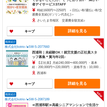
者デイサービスSTAFF
時給1600円〜2250円 ＜日払い有/週払い有/交
通費全支給(ガソリン代含む)＞
さいたま市桜区 交通費全額支給♪
詳細を見る
キープ
NEW
職業紹介
株式会社kotrio /●SW-S-2077660
西浦和｜未経験OK！就労支援の正社員スタ
ッフ募集＊賞与年2回♪
【正社員】月給240,000〜400,000円 ・基本
給：200,000円〜220,000円 ・資格手当：10,000〜
30,000円 ・役職手当：10,000〜70,000円 ・処遇改
西浦和
善手当：20,000〜60,000円（勤続年数、保有資格
により変動） ・固定残業手当：20,000円（10時
詳細を見る
キープ
間） ※固定残業時間を超過する場合には超過勤務
手当として別途支給 下記資格をお持ちの方歓迎 ・
認知症介護基礎研修 ・初任者研修 ・実務者研修
NEW
職業紹介
・介護福祉士 など
株式会社kotrio /●SW-S-2087189
≪西浦和駅≫高級シニアマンションで生活ケ