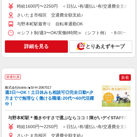
【正社員】月給240,000〜400,000円 ・基本
時給1600円〜2250円 ＜日払い有/週払い有/交通費全支給(ガ
給：200,000円〜220,000円 ・資格手当：10,000〜
さいたま市桜区 交通費全額支給♪
30,000円 ・役職手当：10,000〜70,000円 ・処遇改
西浦和
善手当：20,000〜60,000円（勤続年数、保有資格
与野本町駅最寄り 自転車通勤OK
により変動） ・固定残業手当：20,000円（10時
詳細を見る
≪シフト制/週3〜OK/実働8時間≫ （シフト例） ・8:00〜17:00
キープ
間） ※固定残業時間を超過する場合には超過勤務
手当として別途支給 ・夜勤手当：10,000円/1回
（上記給与とは別に支給） 下記資格をお持ちの方
NEW
詳細を見る
とりあえずキープ
職業紹介
歓迎 ・認知症介護基礎研修 ・初任者研修 ・実務
株式会社kotrio /●SW-S-2087073
者研修 ・介護福祉士 など
西浦和駅／無資格相談OK・未経験OK！高級
感あるサ高住STAFF＊
時給1550円〜2312円 ＜交通費全支給(ガソリ
派遣社員
新着
ン代含む)＞
西浦和
株式会社kotrio /●SI-H-2067017
週3日〜OK！土日休みも相談可◎完全日勤×夕
方までで無理なく働ける職場♪20代〜60代活躍
詳細を見る
キープ
中！
NEW
派遣社員
与野本町駅＊働きやすさで選ぶならココ！障がいデイSTAFF/17時
株式会社kotrio /●SI-H-2101423
時給1600円〜2250円 ＜日払い有/週払い有/交通費全支給(ガ
ざわ…ざわ…。未経験でもいけるぞっ…！障
がい者支援の仕事！！
さいたま市桜区 交通費全額支給♪