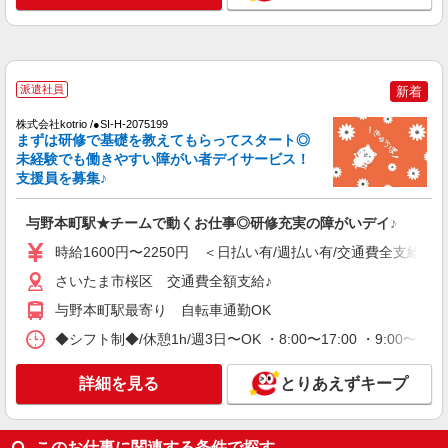
◆交通費orガソリン代全額支給
西浦和
詳細を見る
キープ
派遣社員
新着
NEW
株式会社kotrio /●SI-H-2075199
派遣社員
まずは研修で基礎を教えてもらってスタート◎
株式会社kotrio /●SI-H-2075199
未経験でも働きやすい障がい者デイサービス！
与野本町駅★チームで動くお仕事◎研修充実
支援員を募集♪
の障がいデイ♪
時給1600円〜2250円 ＜日払い有/週払い有/交
与野本町駅★チームで動くお仕事◎研修充実の障がいデイ♪
通費全支給(ガソリン代含む)＞
時給1600円〜2250円 ＜日払い有/週払い有/交通費全支給(ガ
さいたま市桜区 交通費全額支給♪
さいたま市桜区 交通費全額支給♪
詳細を見る
キープ
与野本町駅最寄り 自転車通勤OK
◆シフト制◆/休憩1h/週3日〜OK ・8:00〜17:00 ・9:00〜
NEW
職業紹介
株式会社kotrio /●SW-S-2087209
詳細を見る
とりあえずキープ
＜就労支援STAFF＞「働きたい」を応援し、
自分の生活も豊かに＊
【正社員】月給240,000〜400,000円 ・基本
このお仕事に関連する条件で探す