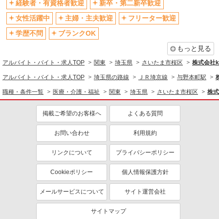
経験者・有資格者歓迎
新卒・第二新卒歓迎
退職金・財形貯蓄制度あり
各種手当（家族・役職・インセン
女性活躍中
主婦・主夫歓迎
フリーター歓迎
ティブなど）あり
学歴不問
ブランクOK
制服貸与
研修制度あり
もっと見る
資格取得支援制度あり
アルバイト・バイト・求人TOP
関東
埼玉県
さいたま市桜区
株式会社ko
同じ職種から求人を探す
アルバイト・バイト・求人TOP
埼玉県の路線
ＪＲ埼京線
与野本町駅
医療・介護・福祉
職種・条件一覧
医療・介護・福祉
関東
埼玉県
さいたま市桜区
株式会
同じ特徴から求人を探す
掲載ご希望のお客様へ
よくある質問
未経験歓迎
ミドル（40代～）活躍中
ボーナス・賞与あり
車通勤OK
お問い合わせ
利用規約
交通費支給
社会保険あり
リンクについて
プライバシーポリシー
産休・育休取得実績あり
Cookieポリシー
個人情報保護方針
メールサービスについて
サイト運営会社
サイトマップ