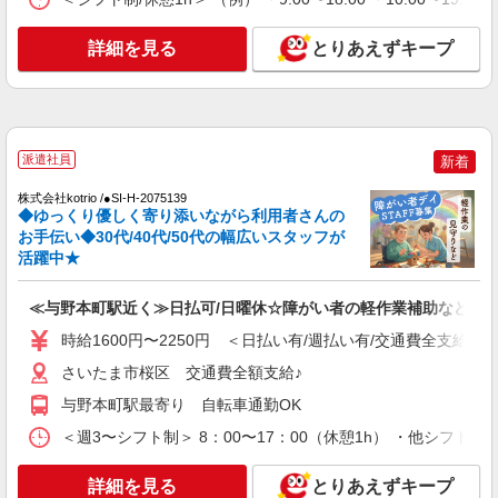
【正社員】月給240,000〜400,000円 ・基本
給：200,000円〜220,000円 ・資格手当：10,000〜
30,000円 ・役職手当：10,000〜70,000円 ・処遇改
詳細を見る
とりあえずキープ
西浦和
善手当：20,000〜60,000円（勤続年数、保有資格
により変動） ・固定残業手当：20,000円（10時
詳細を見る
キープ
間） ※固定残業時間を超過する場合には超過勤務
手当として別途支給 下記資格をお持ちの方歓迎 ・
認知症介護基礎研修 ・初任者研修 ・実務者研修
NEW
職業紹介
派遣社員
新着
・介護福祉士 など
株式会社kotrio /●SW-S-2114259
＜西浦和駅＞未経験歓迎！サ高住パートスタ
株式会社kotrio /●SI-H-2075139
◆ゆっくり優しく寄り添いながら利用者さんの
ッフ◎資格取得支援
お手伝い◆30代/40代/50代の幅広いスタッフが
時給1550円〜2312円 ＜交通費全支給(ガソリ
活躍中★
ン代含む)＞
西浦和
≪与野本町駅近く≫日払可/日曜休☆障がい者の軽作業補助など
時給1600円〜2250円 ＜日払い有/週払い有/交通費全支給(ガ
詳細を見る
キープ
さいたま市桜区 交通費全額支給♪
NEW
職業紹介
与野本町駅最寄り 自転車通勤OK
株式会社kotrio /●SW-S-2007421
＜週3〜シフト制＞ 8：00〜17：00（休憩1h） ・他シフト相
西浦和｜未経験OK！就労支援のパートスタ
ッフ募集＊週3〜OK♪
詳細を見る
とりあえずキープ
時給1500円〜 ※給与は資格・経験を考慮