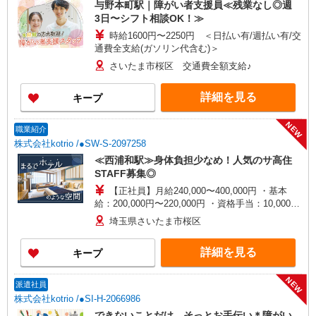
与野本町駅｜障がい者支援員≪残業なし◎週
3日〜シフト相談OK！≫
時給1600円〜2250円 ＜日払い有/週払い有/交
通費全支給(ガソリン代含む)＞
さいたま市桜区 交通費全額支給♪
詳細を見る
キープ
NEW
職業紹介
株式会社kotrio /●SW-S-2097258
≪西浦和駅≫身体負担少なめ！人気のサ高住
STAFF募集◎
【正社員】月給240,000〜400,000円 ・基本
給：200,000円〜220,000円 ・資格手当：10,000〜
30,000円 ・役職手当：10,000〜70,000円 ・処遇改
埼玉県さいたま市桜区
善手当：20,000〜60,000円（勤続年数、保有資格
により変動） ・固定残業手当：20,000円（10時
詳細を見る
キープ
間） ※固定残業時間を超過する場合には超過勤務
手当として別途支給 ・夜勤手当：10,000円/1回
（上記給与とは別に支給） 下記資格をお持ちの方
NEW
派遣社員
歓迎 ・認知症介護基礎研修 ・初任者研修 ・実務
株式会社kotrio /●SI-H-2066986
者研修 ・介護福祉士 など
できないことだけ、そっとお手伝い＊障がい