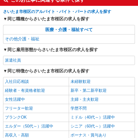
給：200,000円〜220,000円 ・資格手当：10,000〜
30,000円 ・役職手当：10,000〜70,000円 ・処遇改
西浦和
さいたま市桜区のアルバイト・バイト・パートの求人を探す
善手当：20,000〜60,000円（勤続年数、保有資格
により変動） ・固定残業手当：20,000円（10時
同じ職種からさいたま市桜区の求人を探す
詳細を見る
キープ
間） ※固定残業時間を超過する場合には超過勤務
手当として別途支給 下記資格をお持ちの方歓迎 ・
医療・介護・福祉すべて
認知症介護基礎研修 ・初任者研修 ・実務者研修
その他介護・福祉
・介護福祉士 など
同じ雇用形態からさいたま市桜区の求人を探す
派遣社員
同じ特徴からさいたま市桜区の求人を探す
入社日応相談
未経験歓迎
経験者・有資格者歓迎
新卒・第二新卒歓迎
女性活躍中
主婦・主夫歓迎
フリーター歓迎
学歴不問
ブランクOK
ミドル（40代～）活躍中
エルダー（50代～）活躍中
シニア（60代～）活躍中
高収入・高額
ボーナス・賞与あり