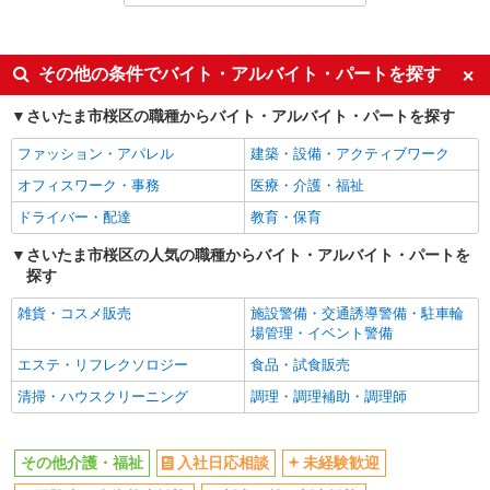
派遣社員
同じ特徴から与野本町駅の求人を探す
その他の条件でバイト・アルバイト・パートを探す
入社日応相談
未経験歓迎
さいたま市桜区の職種からバイト・アルバイト・パートを探す
経験者・有資格者歓迎
新卒・第二新卒歓迎
ファッション・アパレル
建築・設備・アクティブワーク
女性活躍中
主婦・主夫歓迎
オフィスワーク・事務
医療・介護・福祉
フリーター歓迎
学歴不問
ドライバー・配達
教育・保育
ブランクOK
ミドル（40代～）活躍中
さいたま市桜区の人気の職種からバイト・アルバイト・パートを
エルダー（50代～）活躍中
シニア（60代～）活躍中
探す
高収入・高額
ボーナス・賞与あり
雑貨・コスメ販売
施設警備・交通誘導警備・駐車輪
昇給あり
完全週休2日制
場管理・イベント警備
フルタイム歓迎
禁煙・分煙
エステ・リフレクソロジー
食品・試食販売
駅直結・駅チカ
車通勤OK
清掃・ハウスクリーニング
調理・調理補助・調理師
バイク通勤OK
自転車通勤OK
残業少なめ（月20h未満）
交通費支給
その他介護・福祉
入社日応相談
未経験歓迎
社会保険あり
産休・育休取得実績あり