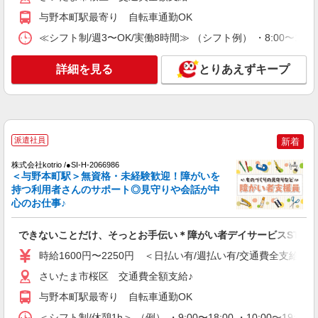
時給1600円〜2250円 ＜日払い有/週払い有/交
与野本町駅最寄り 自転車通勤OK
通費全支給(ガソリン代含む)＞
≪シフト制/週3〜OK/実働8時間≫ （シフト例） ・8:00〜17:
さいたま市桜区
詳細を見る
とりあえずキープ
詳細を見る
キープ
NEW
職業紹介
株式会社kotrio /●SW-S-2087232
経験不問！ゼロからはじめる就労支援の正社
派遣社員
新着
員スタッフ☆西浦和駅
【正社員】月給240,000〜400,000円 ・基本
株式会社kotrio /●SI-H-2066986
＜与野本町駅＞無資格・未経験歓迎！障がいを
給：200,000円〜220,000円 ・資格手当：10,000〜
持つ利用者さんのサポート◎見守りや会話が中
30,000円 ・役職手当：10,000〜70,000円 ・処遇改
西浦和
善手当：20,000〜60,000円（勤続年数、保有資格
心のお仕事♪
により変動） ・固定残業手当：20,000円（10時
詳細を見る
キープ
間） ※固定残業時間を超過する場合には超過勤務
できないことだけ、そっとお手伝い＊障がい者デイサービスSTAF
手当として別途支給 下記資格をお持ちの方歓迎 ・
認知症介護基礎研修 ・初任者研修 ・実務者研修
NEW
時給1600円〜2250円 ＜日払い有/週払い有/交通費全支給(ガ
職業紹介
・介護福祉士 など
株式会社kotrio /●SW-S-2158389
さいたま市桜区 交通費全額支給♪
西浦和駅の就労支援施設♪補助業務＊未経験
与野本町駅最寄り 自転車通勤OK
でも月給24万円〜
＜シフト制/休憩1h＞ （例） ・9:00〜18:00 ・10:00〜19:0