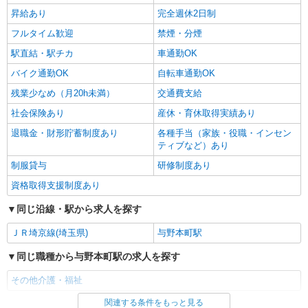
昇給あり
完全週休2日制
フルタイム歓迎
禁煙・分煙
駅直結・駅チカ
車通勤OK
バイク通勤OK
自転車通勤OK
残業少なめ（月20h未満）
交通費支給
社会保険あり
産休・育休取得実績あり
退職金・財形貯蓄制度あり
各種手当（家族・役職・インセン
ティブなど）あり
制服貸与
研修制度あり
資格取得支援制度あり
同じ沿線・駅から求人を探す
ＪＲ埼京線(埼玉県)
与野本町駅
同じ職種から与野本町駅の求人を探す
その他介護・福祉
関連する条件をもっと見る
同じ雇用形態から与野本町駅の求人を探す