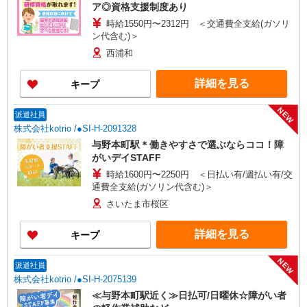
ア◎資格支援制度あり
時給1550円〜2312円 ＜交通費全支給(ガソリ
ン代含む)＞
西浦和
詳細を見る
キープ
NEW
派遣社員
株式会社kotrio /●SI-H-2091328
与野本町駅＊働きやすさで選ぶならココ！障
がいデイSTAFF
時給1600円〜2250円 ＜日払い有/週払い有/交
通費全支給(ガソリン代含む)＞
さいたま市桜区
詳細を見る
キープ
NEW
派遣社員
株式会社kotrio /●SI-H-2075139
≪与野本町駅近く≫日払可/日曜休☆障がい者