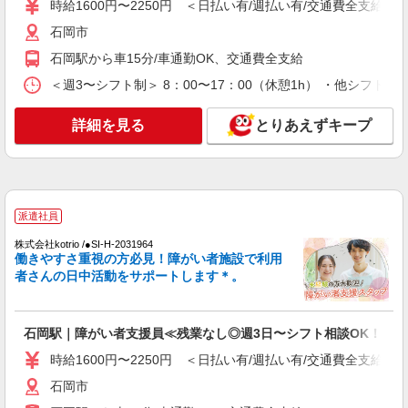
時給1600円〜2250円 ＜日払い有/週払い有/交通費全支給(ガ
石岡市
石岡駅から車15分/車通勤OK、交通費全支給
＜週3〜シフト制＞ 8：00〜17：00（休憩1h） ・他シフト相
詳細を見る
とりあえずキープ
派遣社員
株式会社kotrio /●SI-H-2031964
働きやすさ重視の方必見！障がい者施設で利用
者さんの日中活動をサポートします＊。
石岡駅｜障がい者支援員≪残業なし◎週3日〜シフト相談OK！≫
時給1600円〜2250円 ＜日払い有/週払い有/交通費全支給(ガ
石岡市