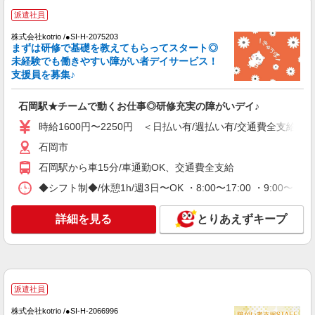
派遣社員
株式会社kotrio /●SI-H-2075203
まずは研修で基礎を教えてもらってスタート◎
未経験でも働きやすい障がい者デイサービス！
支援員を募集♪
石岡駅★チームで動くお仕事◎研修充実の障がいデイ♪
時給1600円〜2250円 ＜日払い有/週払い有/交通費全支給(ガ
石岡市
石岡駅から車15分/車通勤OK、交通費全支給
◆シフト制◆/休憩1h/週3日〜OK ・8:00〜17:00 ・9:00〜
詳細を見る
とりあえずキープ
派遣社員
株式会社kotrio /●SI-H-2066996