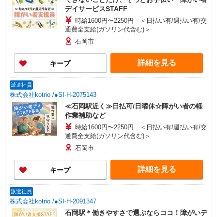
デイサービスSTAFF
時給1600円〜2250円 ＜日払い有/週払い有/交
通費全支給(ガソリン代含む)＞
石岡市
詳細を見る
キープ
派遣社員
株式会社kotrio /●SI-H-2075143
≪石岡駅近く≫日払可/日曜休☆障がい者の軽
作業補助など
時給1600円〜2250円 ＜日払い有/週払い有/交
通費全支給(ガソリン代含む)＞
石岡市
詳細を見る
キープ
派遣社員
株式会社kotrio /●SI-H-2091347
石岡駅＊働きやすさで選ぶならココ！障がいデ