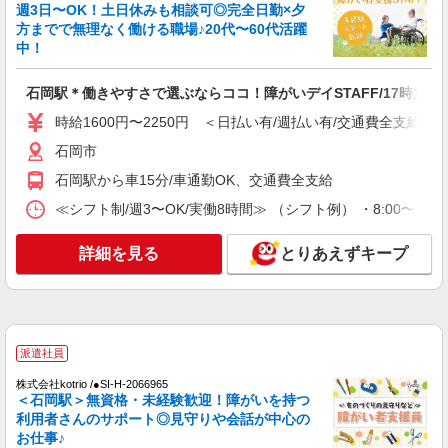
週3日〜OK！土日休みも相談可◎完全日勤×夕
方までで無理なく働ける職場♪20代〜60代活躍
中！
石岡駅＊働きやすさで選ぶならココ！障がいデイSTAFF/17時定時
時給1600円〜2250円 ＜日払い有/週払い有/交通費全支給(ガ
石岡市
石岡駅から車15分/車通勤OK、交通費全支給
≪シフト制/週3〜OK/実働8時間≫ （シフト例） ・8:00〜17:
詳細を見る
とりあえずキープ
派遣社員
株式会社kotrio /●SI-H-2066965
＜石岡駅＞無資格・未経験歓迎！障がいを持つ
利用者さんのサポート◎見守りや会話が中心の
お仕事♪