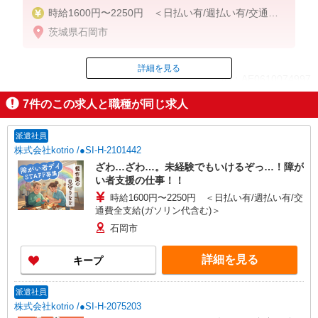
時給1600円〜2250円 ＜日払い有/週払い有/交通費
全支給(ガソリン代含む)＞
茨城県石岡市
詳細を見る
ID：AE0610074997
7
件のこの求人と職種が同じ求人
掲載期間終了
派遣社員
株式会社kotrio /●SI-H-2101442
ざわ…ざわ…。未経験でもいけるぞっ…！障が
い者支援の仕事！！
時給1600円〜2250円 ＜日払い有/週払い有/交
通費全支給(ガソリン代含む)＞
石岡市
詳細を見る
キープ
派遣社員
株式会社kotrio /●SI-H-2075203