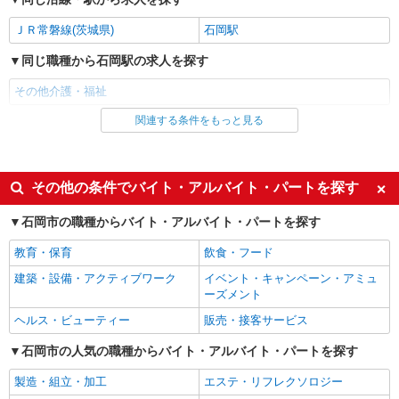
ＪＲ常磐線(茨城県)
石岡駅
同じ職種から石岡駅の求人を探す
その他介護・福祉
関連する条件をもっと見る
同じ雇用形態から石岡駅の求人を探す
派遣社員
同じ特徴から石岡駅の求人を探す
その他の条件でバイト・アルバイト・パートを探す
入社日応相談
未経験歓迎
石岡市の職種からバイト・アルバイト・パートを探す
経験者・有資格者歓迎
新卒・第二新卒歓迎
教育・保育
飲食・フード
女性活躍中
主婦・主夫歓迎
建築・設備・アクティブワーク
イベント・キャンペーン・アミュ
フリーター歓迎
学歴不問
ーズメント
ブランクOK
ミドル（40代～）活躍中
ヘルス・ビューティー
販売・接客サービス
エルダー（50代～）活躍中
シニア（60代～）活躍中
石岡市の人気の職種からバイト・アルバイト・パートを探す
高収入・高額
ボーナス・賞与あり
製造・組立・加工
エステ・リフレクソロジー
昇給あり
完全週休2日制