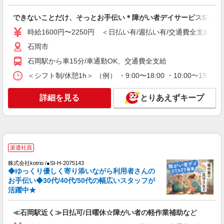
できないことだけ、そっとお手伝い＊障がい者デイサービスSTAF
時給1600円〜2250円 ＜日払い有/週払い有/交通費全支給(ガ
石岡市
石岡駅から車15分/車通勤OK、交通費全支給
＜シフト制/休憩1h＞ （例） ・9:00〜18:00 ・10:00〜19:0
詳細を見る
とりあえずキープ
派遣社員
株式会社kotrio /●SI-H-2075143
◆ゆっくり優しく寄り添いながら利用者さんの
お手伝い◆30代/40代/50代の幅広いスタッフが
活躍中★
≪石岡駅近く≫日払可/日曜休☆障がい者の軽作業補助など