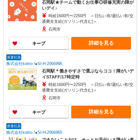
石岡駅★チームで動くお仕事◎研修充実の障が
いデイ♪
時給1600円〜2250円 ＜日払い有/週払い有/交
通費全支給(ガソリン代含む)＞
石岡市
詳細を見る
キープ
派遣社員
株式会社kotrio /●SI-H-2066996
石岡駅＊働きやすさで選ぶならココ！障がいデ
イSTAFF/17時定時
時給1600円〜2250円 ＜日払い有/週払い有/交
通費全支給(ガソリン代含む)＞
石岡市
詳細を見る
キープ
派遣社員
株式会社kotrio /●SI-H-2066965
できないことだけ、そっとお手伝い＊障がい者