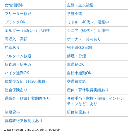
女性活躍中
主婦・主夫歓迎
フリーター歓迎
学歴不問
ブランクOK
ミドル（40代～）活躍中
エルダー（50代～）活躍中
シニア（60代～）活躍中
高収入・高額
ボーナス・賞与あり
昇給あり
完全週休2日制
フルタイム歓迎
禁煙・分煙
駅直結・駅チカ
車通勤OK
バイク通勤OK
自転車通勤OK
残業少なめ（月20h未満）
交通費支給
社会保険あり
産休・育休取得実績あり
退職金・財形貯蓄制度あり
各種手当（家族・役職・インセン
ティブなど）あり
制服貸与
研修制度あり
資格取得支援制度あり
同じ沿線・駅から求人を探す