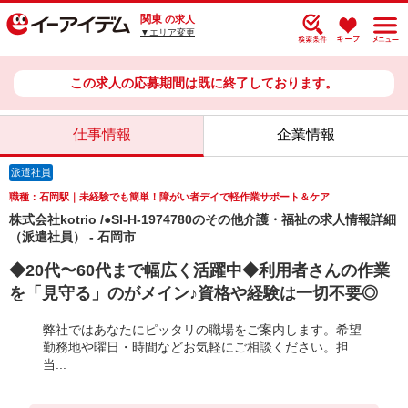
関東
の求人
▼エリア変更
この求人の応募期間は既に終了しております。
仕事情報
企業情報
派遣社員
職種：石岡駅｜未経験でも簡単！障がい者デイで軽作業サポート＆ケア
株式会社kotrio /●SI-H-1974780のその他介護・福祉の求人情報詳細
（派遣社員） - 石岡市
◆20代〜60代まで幅広く活躍中◆利用者さんの作業
を「見守る」のがメイン♪資格や経験は一切不要◎
弊社ではあなたにピッタリの職場をご案内します。希望
勤務地や曜日・時間などお気軽にご相談ください。担
当...