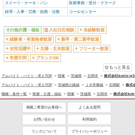
スイーツ・ケーキ・パン
医療事務・受付・クラーク
フルタイム歓迎
禁煙・分煙
経理・人事・労務・総務・法務
コールセンター
駅直結・駅チカ
車通勤OK
バイク通勤OK
自転車通勤OK
その他介護・福祉
入社日応相談
未経験歓迎
残業少なめ（月20h未満）
交通費支給
経験者・有資格者歓迎
新卒・第二新卒歓迎
社会保険あり
産休・育休取得実績あり
女性活躍中
主婦・主夫歓迎
フリーター歓迎
退職金・財形貯蓄制度あり
各種手当（家族・役職・インセン
ティブなど）あり
学歴不問
ブランクOK
制服貸与
研修制度あり
もっと見る
資格取得支援制度あり
アルバイト・バイト・求人TOP
関東
茨城県
石岡市
株式会社kotrio /
同じ職種から求人を探す
アルバイト・バイト・求人TOP
茨城県の路線
ＪＲ常磐線
石岡駅
株式会
職種・条件一覧
医療・介護・福祉
関東
茨城県
石岡市
株式会社kotri
医療・介護・福祉
同じ特徴から求人を探す
掲載ご希望のお客様へ
よくある質問
未経験歓迎
ミドル（40代～）活躍中
お問い合わせ
利用規約
ボーナス・賞与あり
車通勤OK
リンクについて
プライバシーポリシー
交通費支給
社会保険あり