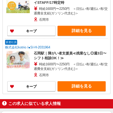
イSTAFF/17時定時
時給1600円〜2250円 ＜日払い有/週払い有/交
通費全支給(ガソリン代含む)＞
石岡市
詳細を見る
キープ
派遣社員
株式会社kotrio /●SI-H-2031964
石岡駅｜障がい者支援員≪残業なし◎週3日〜
シフト相談OK！≫
時給1600円〜2250円 ＜日払い有/週払い有/交
通費全支給(ガソリン代含む)＞
石岡市
詳細を見る
キープ
この求人に似ている求人情報