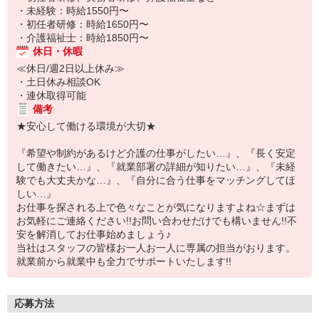
・未経験：時給1550円〜
・初任者研修：時給1650円〜
・介護福祉士：時給1850円〜
休日・休暇
≪休日/週2日以上休み≫
・土日休み相談OK
・連休取得可能
備考
★安心して働ける環境が大切★
『希望や制約があるけど介護の仕事がしたい…』、『長く安定
して働きたい…』、『就業部署の詳細が知りたい…』、『未経
験でも大丈夫かな…』、『自分に合う仕事をマッチングしてほ
しい…』
お仕事を探される上で色々なことが気になりますよね☆まずは
お気軽にご連絡ください!!お問い合わせだけでも構いません!!不
安を解消してお仕事始めましょう♪
当社はスタッフの皆様お一人お一人に専属の担当がおります。
就業前から就業中も全力でサポートいたします!!
応募方法