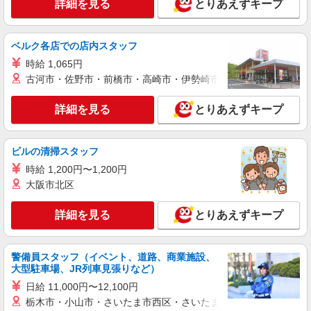
詳細を見る
とりあえずキープ
時給1600円 ◆前払い・日払い・週払いOK
東京都渋谷区
ベルク各店での店内スタッフ
詳細を見る
キープ
時給 1,065円
古河市・佐野市・前橋市・高崎市・伊勢崎市・太田市・館林市・
派遣社員
株式会社トラストグロース 新宿本社 第2営業部
詳細を見る
とりあえずキープ
有料老人ホームでの夜専介護士
1夜勤：29000円〜32000円 ※資格・経験によ
ビルの清掃スタッフ
り異なる
時給 1,200円〜1,200円
東京都渋谷区
大阪市北区
詳細を見る
キープ
詳細を見る
とりあえずキープ
派遣社員
株式会社トラストグロース 新宿本社 第2営業部
警備員スタッフ（イベント、道路、商業施設、
デイサービスでの介護士
大型駐車場、JR列車見張りなど）
時給：1500円〜 （資格・経験などにより異な
日給 11,000円〜12,100円
る）
栃木市・小山市・さいたま市西区・さいたま市岩槻区・久喜市・
東京都渋谷区