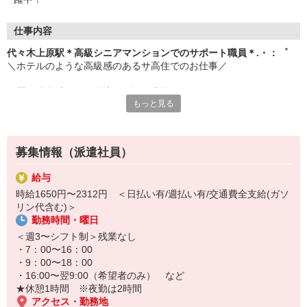
仕事内容
代々木上原駅＊高級シニアマンションでのサポート職員＊.・：゜
＼ホテルのような高級感のあるサ高住でのお仕事／
綺麗で清潔感のある環境が好評の職場です☆
もっと見る
ご利用者様が快適にお過ごしできるよう、
ホスピタリティの溢れる空間を一緒に作りましょう♪
▼主な仕事内容
募集情報（派遣社員）
・日常生活の見守り
・身の回りの介助
給与
・エントランスの清掃
時給1650円〜2312円 ＜日払い有/週払い有/交通費全支給(ガソ
・生活相談やお話の相手 など
リン代含む)＞
勤務時間・曜日
未経験やブランクがある方でも大歓迎！
職場の先輩スタッフは「思いやり」の気持ちを
＜週3〜シフト制＞残業なし
何より大事にしています＊.・：゜
・7：00〜16：00
・9：00〜18：00
ぜひ、お気軽にご応募ください♪
・16:00〜翌9:00（希望者のみ） など
★休憩1時間 ※夜勤は2時間
アクセス・勤務地