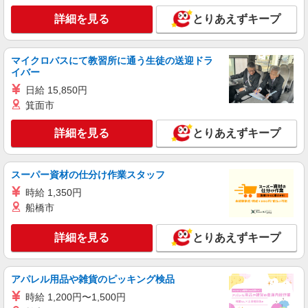
詳細を見る
とりあえずキープ
詳細を見る
キープ
マイクロバスにて教習所に通う生徒の送迎ドラ
派遣社員
イバー
株式会社kotrio /●SW-H2-2069738
日給 15,850円
代々木上原駅＊年齢不問◎未経験から安定した
業界へ＊サ高住
箕面市
時給1650円〜2312円 ＜日払い有/週払い有/交
詳細を見る
とりあえずキープ
通費全支給(ガソリン代含む)＞
渋谷区【最寄り駅：代々木上原駅すぐ】
スーパー資材の仕分け作業スタッフ
詳細を見る
キープ
時給 1,350円
船橋市
アルバイト
パート
派遣社員
紹介予定派遣
日研トータルソーシング株式会社 メディカルケア事業部/新宿オフィ
詳細を見る
とりあえずキープ
ス
介護スタッフ／資格あり or 経験者
時給1,550円〜1,650円 ◆無資格・経験者：時
アパレル用品や雑貨のピッキング検品
給1,550円〜 ◆初任者研修・未経験：時給1,550
円〜 ◆初任者研修・経験者：時給1,600円〜 ◆介
時給 1,200円〜1,500円
東京都渋谷区 【最寄駅】参宮橋駅 ★勤務地は