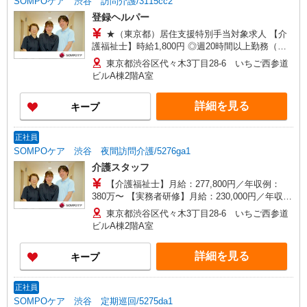
SOMPOケア 渋谷 訪問介護/3115cc2
登録ヘルパー
★（東京都）居住支援特別手当対象求人 【介
護福祉士】時給1,800円 ◎週20時間以上勤務（社
保加入者）の場合は時給1,850円 ＊夜間
東京都渋谷区代々木3丁目28-6 いちご西参道
（18:00〜）：時給2,250円〜 ＊日曜祝日：時給
ビルA棟2階A室
2,100円〜 【実務者研修・初任者研修（ヘルパー1
級・2級）】時給1,720円 ◎週20時間以上勤務（社
詳細を見る
キープ
保加入者）の場合は時給1,770円 ＊夜間
（18:00〜）：時給2,150円〜 ＊日曜祝日：時給
2,020円〜 ◎身体介助、生活援助が同時給 ◎キャ
正社員
ンセル手当：職務時給の60％支給 ※居住支援特別
SOMPOケア 渋谷 夜間訪問介護/5276ga1
手当は勤続5年目までの方はさらに時給＋50円（再
介護スタッフ
入社者は除く）
【介護福祉士】月給：277,800円／年収例：
380万〜 【実務者研修】月給：230,000円／年収
例：316万〜 【初任者研修】月給：220,300円／年
東京都渋谷区代々木3丁目28-6 いちご西参道
収例：305万〜 ※職務手当、（東京都）居住支援
ビルA棟2階A室
特別手当、働きがい向上手当、働きがい向上手
当、日祝手当（月平均2回分）等、毎月平均的に支
詳細を見る
キープ
払われる手当含む ※介護福祉士のみ、特別職務手
当、特別地域手当含む ■深夜勤手当別途支給：
4,000円/回 ■オンコール手当：1,000円/日 ※居住
正社員
支援特別手当は勤続5年目迄の方は更に1万円支給
SOMPOケア 渋谷 定期巡回/5275da1