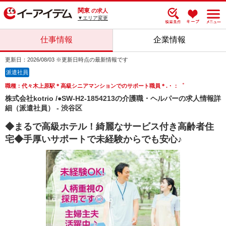
関東
の求人
▼エリア変更
仕事情報
企業情報
更新日：2026/08/03 ※更新日時点の最新情報です
派遣社員
職種：代々木上原駅＊高級シニアマンションでのサポート職員＊.・：゜
株式会社kotrio /●SW-H2-1854213の介護職・ヘルパーの求人情報詳
細（派遣社員） - 渋谷区
◆まるで高級ホテル！綺麗なサービス付き高齢者住
宅◆手厚いサポートで未経験からでも安心♪