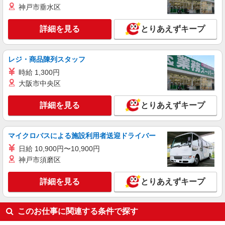
護福祉士・経験者：時給1,650円〜 ※経験者は3ヶ
神戸市垂水区
駅 ★勤務地は3000ヶ所以上★ 自宅から通いやす
月以上 ※給与幅は経験・能力による ★週払い
いエリアなど、お好きな勤務地をお選び下さ
OK（規定あり）
い！！
詳細を見る
とりあえずキープ
詳細を見る
キープ
派遣社員
レジ・商品陳列スタッフ
（株）ウィルオブ・ワークCW 新宿支店/ms130101
時給 1,300円
小規模老人ホームstaff
大阪市中央区
時給1600円 ◆前払い・日払い・週払いOK
東京都渋谷区
詳細を見る
とりあえずキープ
詳細を見る
キープ
マイクロバスによる施設利用者送迎ドライバー
アルバイト
パート
派遣社員
紹介予定派遣
日給 10,900円〜10,900円
日研トータルソーシング株式会社 メディカルケア事業部/新宿オフィ
神戸市須磨区
ス
介護スタッフ／資格あり or 経験者
詳細を見る
とりあえずキープ
時給1,550円〜1,650円 ◆無資格・経験者：時
給1,550円〜 ◆初任者研修・未経験：時給1,550
円〜 ◆初任者研修・経験者：時給1,600円〜 ◆介
このお仕事に関連する条件で探す
東京都渋谷区 【最寄駅】渋谷駅 ★勤務地は
護福祉士・経験者：時給1,650円〜 ※経験者は3ヶ
3000ヶ所以上★ 自宅から通いやすいエリアなど、