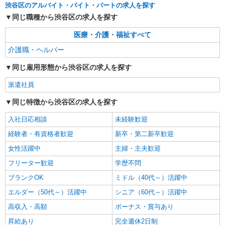
月以上 ※給与幅は経験・能力による ★週払い
お好きな勤務地をお選び下さい！！
渋谷区のアルバイト・バイト・パートの求人を探す
OK（規定あり）
同じ職種から渋谷区の求人を探す
詳細を見る
キープ
医療・介護・福祉すべて
介護職・ヘルパー
同じ雇用形態から渋谷区の求人を探す
派遣社員
同じ特徴から渋谷区の求人を探す
入社日応相談
未経験歓迎
経験者・有資格者歓迎
新卒・第二新卒歓迎
女性活躍中
主婦・主夫歓迎
フリーター歓迎
学歴不問
ブランクOK
ミドル（40代～）活躍中
エルダー（50代～）活躍中
シニア（60代～）活躍中
高収入・高額
ボーナス・賞与あり
昇給あり
完全週休2日制