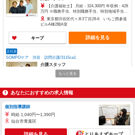
【介護福祉士】 月給：324,300円 年収例：428
万円 ※職務手当、特別職務手当、特別地域手当、
（東京都）居住支援特別手当、働きがい向上手
東京都渋谷区代々木3丁目28-6 いちご西参道
当、深夜勤手当（月平均5回分）、日祝手当（月平
ビルA棟2階A室
均2回分）、在宅手当（月平均15回分）等、毎月平
均的に支払われる手当を含みます。 ※居住支援特
詳細を見る
キープ
別手当は勤続5年目までの方はさらに1万円支給
（再入社は除く） ◎賞与：基本給2.08ヶ月分/年支
給 ◎残業時は別途時間外手当支給（超過1分〜）
正社員
SOMPOケア 渋谷 訪問介護/3115ca1
介護スタッフ
【介護福祉士】 月給：289,300円 年収例：390
もっと見る
万円〜 ※職務手当、特別職務手当、特別地域手
当、（東京都）居住支援特別手当、働きがい向上
東京都渋谷区代々木3丁目28-6 いちご西参道
手当、日祝手当（月平均2回分）等、毎月平均的に
ビルA棟2階A室
あなたにおすすめの求人情報
支払われる手当を含みます。 ※居住支援特別手当
は勤続5年目までの方はさらに1万円支給（再入社
詳細を見る
キープ
は除く） ◎賞与：基本給2.08ヶ月分/年支給 ◎残
個別指導講師
業時は別途時間外手当支給（超過1分〜）
時給 1,040円〜1,390円
正社員
仙台市青葉区
アスケア訪問入浴 渋谷
訪問入浴の介護職員（運転あり）
詳細を見る
とりあえずキープ