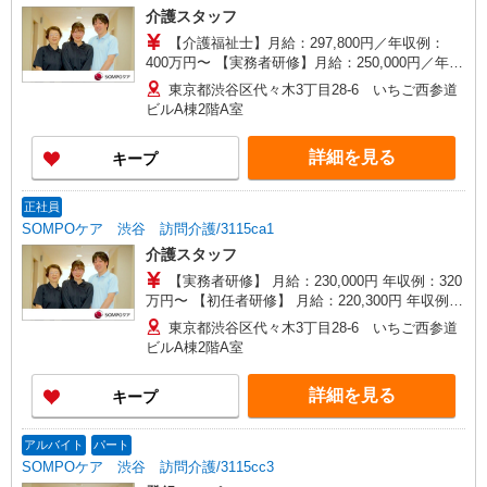
（再入社除く） ◎賞与：基本給2.08ヶ月分/年 ◎
介護スタッフ
残業：別途時間外手当支給（超過1分〜）
【介護福祉士】月給：297,800円／年収例：
400万円〜 【実務者研修】月給：250,000円／年収
例：340万円〜 【初任者研修】月給：240,300円／
東京都渋谷区代々木3丁目28-6 いちご西参道
年収例：330万円〜 ※職務手当、（東京都）居住
ビルA棟2階A室
支援特別手当、働きがい向上手当、働きがい向上
手当、日祝手当（月平均2回分）、在宅手当（月平
詳細を見る
キープ
均20回分）等、毎月平均的に支払われる手当含む
※介護福祉士のみ、特別職務手当、特別地域手当
含む ◎深夜勤手当別途支給：4,000円/回 ※居住支
正社員
援特別手当は勤続5年目迄の方は更に1万円支給
SOMPOケア 渋谷 訪問介護/3115ca1
（再入社除く） ◎賞与：基本給2.08ヶ月分/年支給
介護スタッフ
◎残業：別途時間外手当支給（超過1分〜）
【実務者研修】 月給：230,000円 年収例：320
万円〜 【初任者研修】 月給：220,300円 年収例：
305万円〜 ※職務手当、（東京都）居住支援特別
東京都渋谷区代々木3丁目28-6 いちご西参道
手当、働きがい向上手当、日祝手当（月平均2回
ビルA棟2階A室
分）等、毎月平均的に支払われる手当を含みま
す。 ※居住支援特別手当は勤続5年目までの方は
詳細を見る
キープ
さらに1万円支給（再入社は除く） ◎賞与：基本
給2.08ヶ月分/年支給 ◎残業時は別途時間外手当支
給（超過1分〜）
アルバイト
パート
SOMPOケア 渋谷 訪問介護/3115cc3