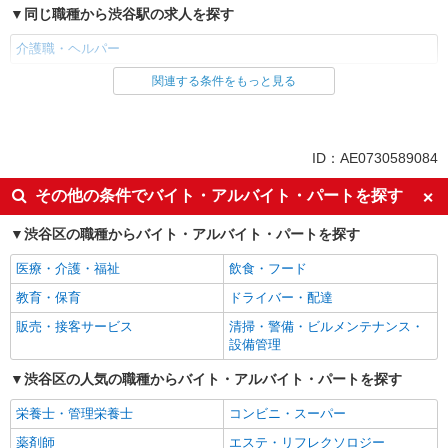
同じ職種から渋谷駅の求人を探す
介護職・ヘルパー
関連する条件をもっと見る
同じ雇用形態から渋谷駅の求人を探す
派遣社員
同じ特徴から渋谷駅の求人を探す
ID：AE0730589084
入社日応相談
未経験歓迎
その他の条件でバイト・アルバイト・パートを探す
経験者・有資格者歓迎
新卒・第二新卒歓迎
渋谷区の職種からバイト・アルバイト・パートを探す
女性活躍中
主婦・主夫歓迎
医療・介護・福祉
飲食・フード
フリーター歓迎
学歴不問
教育・保育
ドライバー・配達
ブランクOK
ミドル（40代～）活躍中
販売・接客サービス
清掃・警備・ビルメンテナンス・
エルダー（50代～）活躍中
シニア（60代～）活躍中
設備管理
高収入・高額
ボーナス・賞与あり
渋谷区の人気の職種からバイト・アルバイト・パートを探す
昇給あり
完全週休2日制
栄養士・管理栄養士
コンビニ・スーパー
フルタイム歓迎
禁煙・分煙
薬剤師
エステ・リフレクソロジー
駅直結・駅チカ
車通勤OK