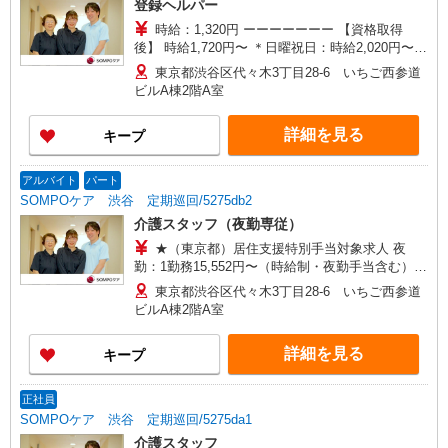
登録ヘルパー
時給：1,320円 ーーーーーーー 【資格取得
後】 時給1,720円〜 ＊日曜祝日：時給2,020円〜
ーーーーーーー
東京都渋谷区代々木3丁目28-6 いちご西参道
ビルA棟2階A室
詳細を見る
キープ
アルバイト
パート
SOMPOケア 渋谷 定期巡回/5275db2
介護スタッフ（夜勤専従）
★（東京都）居住支援特別手当対象求人 夜
勤：1勤務15,552円〜（時給制・夜勤手当含む）
時給：1,444円 ◎週20時間以上勤務（社保加入
東京都渋谷区代々木3丁目28-6 いちご西参道
者）の場合は時給：1,494円 ※居住支援特別手当
ビルA棟2階A室
は勤続5年目までの方はさらに時給＋50円（再入社
者は除く）
詳細を見る
キープ
正社員
SOMPOケア 渋谷 定期巡回/5275da1
介護スタッフ