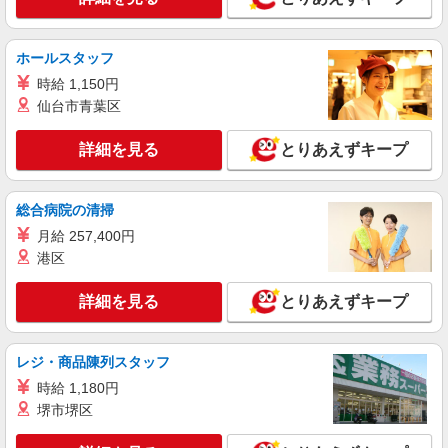
【月給】 285,000円〜 【別途支給】 ・交通費
支給（30,000円上限/月） ・家族手当（子供1名に
つき5,000円） ・資格手当（介護福祉士：計
アスケア訪問入浴 渋谷 東京都渋谷区代々木
ホールスタッフ
20,000円UP） ・昇給（評価に応じて毎年4月に実
一丁目51-3 シェモア代々木
施） ・賞与（夏・冬の年2回） ・残業代全額支給
時給 1,150円
・退職金制度あり ・キャリアステップ年収モデル
仙台市青葉区
詳細を見る
キープ
（参考値） 一般職（平均勤続年数5年）390万円
事業所長（平均勤続年数10年 2〜3年で所長にな
詳細を見る
とりあえずキープ
る人もいます！）500万円 ブロック長（平均勤続
アルバイト
パート
派遣社員
紹介予定派遣
年数13年）650万円 エリア長（平均勤続年数17
日研トータルソーシング株式会社 メディカルケア事業部/新宿オフィ
年）720万円
ス
総合病院の清掃
介護スタッフ／資格あり or 経験者
月給 257,400円
時給1,550円〜1,650円 ◆無資格・経験者：時
港区
給1,550円〜 ◆初任者研修・未経験：時給1,550
円〜 ◆初任者研修・経験者：時給1,600円〜 ◆介
東京都渋谷区 【最寄駅】原宿駅 ★勤務地は
詳細を見る
護福祉士・経験者：時給1,650円〜 ※経験者は3ヶ
とりあえずキープ
3000ヶ所以上★ 自宅から通いやすいエリアなど、
月以上 ※給与幅は経験・能力による ★週払い
お好きな勤務地をお選び下さい！！
OK（規定あり）
詳細を見る
キープ
レジ・商品陳列スタッフ
時給 1,180円
派遣社員
堺市堺区
（株）ウィルオブ・ワークCW 新宿支店/ms130101
生活サポート