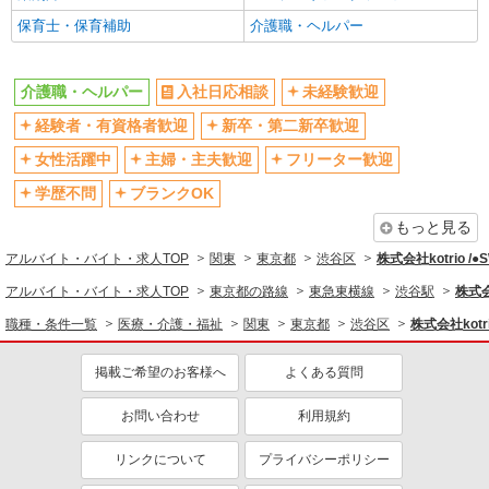
保育士・保育補助
介護職・ヘルパー
バイク通勤OK
自転車通勤OK
残業少なめ（月20h未満）
交通費支給
介護職・ヘルパー
入社日応相談
未経験歓迎
社会保険あり
産休・育休取得実績あり
経験者・有資格者歓迎
新卒・第二新卒歓迎
退職金・財形貯蓄制度あり
各種手当（家族・役職・インセン
ティブなど）あり
女性活躍中
主婦・主夫歓迎
フリーター歓迎
制服貸与
研修制度あり
学歴不問
ブランクOK
資格取得支援制度あり
もっと見る
同じ職種から求人を探す
アルバイト・バイト・求人TOP
関東
東京都
渋谷区
株式会社kotrio /
医療・介護・福祉
アルバイト・バイト・求人TOP
東京都の路線
東急東横線
渋谷駅
株式会
介護職・ヘルパー
職種・条件一覧
医療・介護・福祉
関東
東京都
渋谷区
株式会社kotr
同じ特徴から求人を探す
掲載ご希望のお客様へ
よくある質問
未経験歓迎
ミドル（40代～）活躍中
お問い合わせ
利用規約
ボーナス・賞与あり
車通勤OK
交通費支給
社会保険あり
リンクについて
プライバシーポリシー
産休・育休取得実績あり