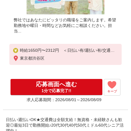
弊社ではあなたにピッタリの職場をご案内します。希望
勤務地や曜日・時間などお気軽にご相談ください。担
当...
時給1650円〜2312円 ＜日払い有/週払い有/交通費
全支給(ガソリン代含む)＞
東京都渋谷区
応募画面へ進む
1分で応募完了!!
キープ
求人応募期間：2026/08/01～2026/08/09
日払い週払いOK★交通費は全額支給！無資格・未経験さんも歓
迎◎最短3日で勤務開始♪20代30代40代50代ミドル60代シニア活
躍中！