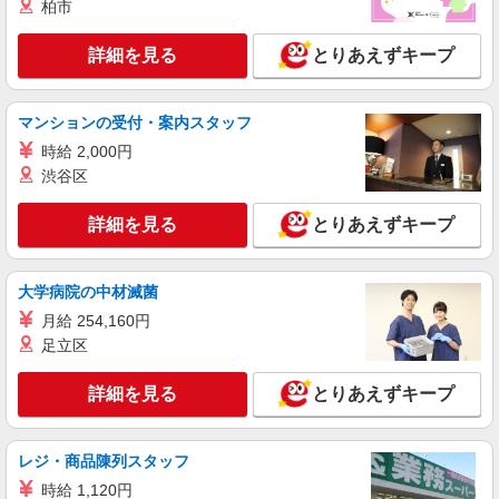
護福祉士・経験者：時給1,650円〜 ※経験者は3ヶ
柏市
3000ヶ所以上★ 自宅から通いやすいエリアなど、
月以上 ※給与幅は経験・能力による ★週払い
お好きな勤務地をお選び下さい！！
OK（規定あり）
詳細を見る
とりあえずキープ
詳細を見る
キープ
派遣社員
マンションの受付・案内スタッフ
株式会社kotrio /●SW-H2-2100208
時給 2,000円
日収1.3万円〜☆【運転・配送】の経験がある
渋谷区
方優遇≪デイSTAFF≫
時給1650円〜2312円 ＜日払い有/週払い有/交
詳細を見る
とりあえずキープ
通費全支給(ガソリン代含む)＞
渋谷区【最寄り駅：代々木上原駅すぐ】
大学病院の中材滅菌
詳細を見る
キープ
月給 254,160円
足立区
アルバイト
パート
派遣社員
紹介予定派遣
日研トータルソーシング株式会社 メディカルケア事業部/新宿オフィ
詳細を見る
とりあえずキープ
ス
介護スタッフ／資格あり or 経験者
時給1,550円〜1,650円 ◆無資格・経験者：時
レジ・商品陳列スタッフ
給1,550円〜 ◆初任者研修・未経験：時給1,550
時給 1,120円
円〜 ◆初任者研修・経験者：時給1,600円〜 ◆介
東京都渋谷区 【最寄駅】京王新線「幡ヶ谷」