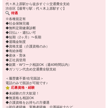
代々木上原駅から徒歩すぐ☆交通費全支給
渋谷区【最寄り駅：代々木上原駅すぐ】
待遇
※各種規定有
◆社会保険完備
◆無料定期健康診断
◆日払い・週払い可
◆短期（2ヶ月）〜長期
◆退職金制度
◆資格支援（介護資格のみ）
◆有給休暇
◆産休・育休
◆正社員登用
◆副業・Wワーク相談OK（週40時間以内）
◆ガソリン代含め交通費全額支給
＜履歴書不要/在宅面談＞
電話のみで面談が可能です♪
応募資格・経験
◆未経験の方大歓迎！
◆無資格も相談OK
◆介護資格をお持ちの方優遇
⇒初任者研修、実務者研修、介護福祉士など