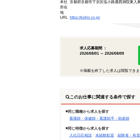
本社
京都府京都市下京区塩小路通西洞院東入東塩
所在
地
URL
https://kotrio.co.jp/
求人応募期間 ：
2026/08/01 ～ 2026/08/09
※掲載を終了した求人は閲覧できま
このお仕事に関連する条件で探す
同じ職種から求人を探す
看護師・保健師・看護助手・助産師
同じ特徴から求人を探す
入社日応相談
未経験歓迎
経験者・有資