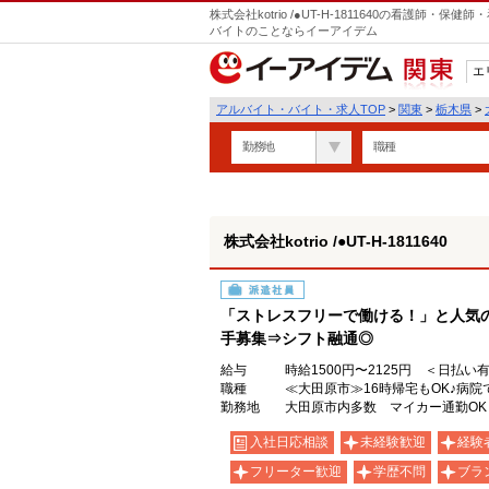
株式会社kotrio /●UT-H-1811640の看護師
バイトのことならイーアイデム
エ
関東
アルバイト・バイト・求人TOP
>
関東
>
栃木県
>
勤務地
職種
株式会社kotrio /●UT-H-1811640
派遣社員
「ストレスフリーで働ける！」と人気
手募集⇒シフト融通◎
給与
時給1500円〜2125円 ＜日払い
職種
≪大田原市≫16時帰宅もOK♪病
勤務地
大田原市内多数 マイカー通勤OK
入社日応相談
未経験歓迎
経験
フリーター歓迎
学歴不問
ブラ