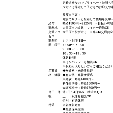
定時退社なのでプライベート時間も
夕方には帰宅して子どものお迎えや
履歴書不要！
電話でサクッと登録して職場を見学
給与
時給1500円〜2125円 ＜日払い有
勤務地
大田原市内多数 マイカー通勤OK
交通アク
大田原市役所近く ※車OK/交通費
セス
勤務時
シフト制/週3日〜
間・曜日
7：00〜16：00
9：00〜18：00
10：30〜19：30
休憩1時間
※ほかのシフトも相談OK
※夜勤も入りたい方もご相談くださ
応募資
◆無資格・未経験歓迎
格・経験
◆有資格・経験者優遇
未経験：時給1400円〜
初任者研修：時給1500円〜
介護福祉士：時給1700円〜
休日・休
週2日〜4日休み、希望休あり
暇
土日・祝休み相談OK
特別・有給休暇
待遇
※各種規定有
◆社会保険完備