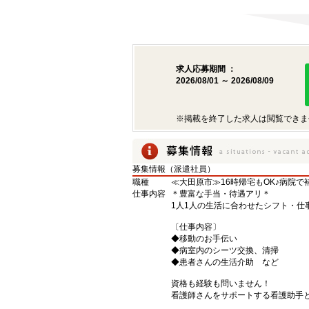
求人応募期間 ：
2026/08/01 ～ 2026/08/09
※掲載を終了した求人は閲覧できま
募集情報（派遣社員）
職種
≪大田原市≫16時帰宅もOK♪病院
仕事内容
＊豊富な手当・待遇アリ＊
1人1人の生活に合わせたシフト・仕
〔仕事内容〕
◆移動のお手伝い
◆病室内のシーツ交換、清掃
◆患者さんの生活介助 など
資格も経験も問いません！
看護師さんをサポートする看護助手