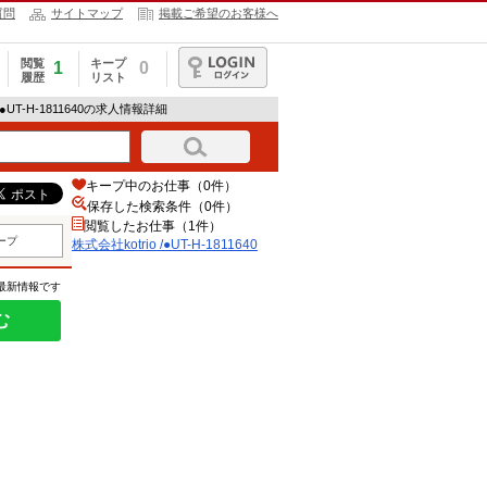
質問
サイトマップ
掲載ご希望のお客様へ
閲覧
キープ
1
0
履歴
リスト
ログイン
 /●UT-H-1811640の求人情報詳細
キープ中のお仕事（0件）
保存した検索条件（
0
件）
閲覧したお仕事（1件）
ープ
株式会社kotrio /●UT-H-1811640
の最新情報です
む