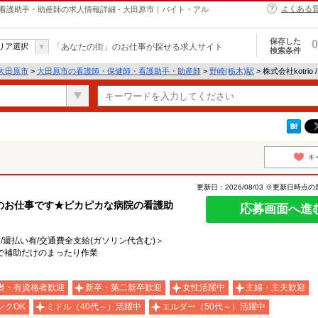
よくある
・保健師・看護助手・助産師の求人情報詳細 - 大田原市｜バイト・アル
保存した
0
リア選択
「あなたの街」のお仕事が探せる求人サイト
検索条件
大田原市
>
大田原市の看護師・保健師・看護助手・助産師
>
野崎(栃木)駅
> 株式会社kotrio
キ
更新日：2026/08/03 ※更新日時点
のお仕事です★ピカピカな病院の看護助
応募画面へ進
有/週払い有/交通費全支給(ガソリン代含む)＞
院で補助だけのまったり作業
者・有資格者歓迎
新卒・第二新卒歓迎
女性活躍中
主婦・主夫歓迎
ンクOK
ミドル（40代～）活躍中
エルダー（50代～）活躍中