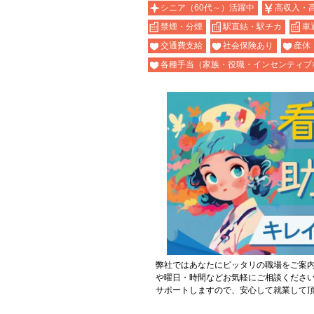
シニア（60代～）活躍中
高収入・
禁煙・分煙
駅直結・駅チカ
車
交通費支給
社会保険あり
産休
各種手当（家族・役職・インセンティブ
弊社ではあなたにピッタリの職場をご案
や曜日・時間などお気軽にご相談くださ
サポートしますので、安心して就業して