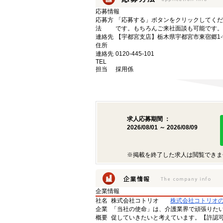
応募情報
応募方
「応募する」ボタンをクリックしてくだ
法
です。もちろんご来社面談も可能です。
連絡先
【宇都宮支店】栃木県宇都宮市東宿郷1-9-
住所
連絡先
0120-445-101
TEL
担当
採用係
求人応募期間 ：
2026/08/01 ～ 2026/08/09
※掲載を終了した求人は閲覧できま
企業情報
社名
株式会社コトリオ
株式会社コトリオ
企業
「当社の使命」は、介護業界で頑張りた
概要
促していきたいと考えています。【許認可番号】