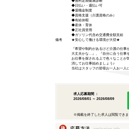
◆無料定期健康診断
◆日払い・週払い可
◆退職金制度
◆資格支援（介護資格のみ）
◆有給休暇
◆産休・育休
◆正社員登用
◆ガソリン代含め交通費全額支給
備考
★安心して働ける環境が大切★
『希望や制約があるけど介護の仕事
大丈夫かな…』、『自分に合う仕事
お仕事を探される上で色々なことが気
消してお仕事始めましょう♪
当社はスタッフの皆様お一人お一人に
求人応募期間 ：
2026/08/01 ～ 2026/08/09
※掲載を終了した求人は閲覧できま