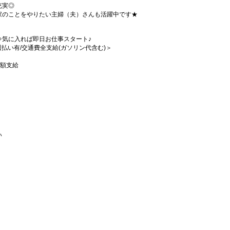
充実◎
家のことをやりたい主婦（夫）さんも活躍中です★
⇒気に入れば即日お仕事スタート♪
/週払い有/交通費全支給(ガソリン代含む)＞
全額支給
い