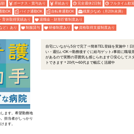
高額
ボーナス・賞与あり
昇給あり
完全週休2日制
フルタイム歓
通勤OK
バイク通勤OK
自転車通勤OK
残業少なめ（月20h未満）
・育休取得実績あり
退職金・財形貯蓄制度あり
など）あり
制服貸与
研修制度あり
資格取得支援制度あり
自宅にいながら5分で完了⇒簡単TEL登録を実施中！日
い・週払いOK⇒勤務後すぐに給与ゲット♪事前に職場
があるので実際の雰囲気も感じられます◎安心してス
トできます＊20代〜60代まで幅広く活躍中
内します。希望勤務地
い。担当者がしっかり
頂けます。