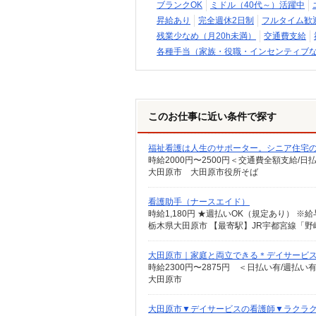
ブランクOK
ミドル（40代～）活躍中
昇給あり
完全週休2日制
フルタイム歓
残業少なめ（月20h未満）
交通費支給
各種手当（家族・役職・インセンティブ
このお仕事に近い条件で探す
福祉看護は人生のサポーター。シニア住宅の看
時給2000円〜2500円＜交通費全額支給/日
大田原市 大田原市役所そば
看護助手（ナースエイド）
時給1,180円 ★週払いOK（規定あり） 
栃木県大田原市 【最寄駅】JR宇都宮線「野
大田原市｜家庭と両立できる＊デイサービ
時給2300円〜2875円 ＜日払い有/週払い
大田原市
大田原市▼デイサービスの看護師▼ラクラク