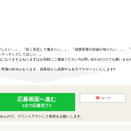
がしたい…』、『長く安定して働きたい…』、『就業部署の詳細が知りたい…』、『
をマッチングしてほしい…』
になりますよね☆まずはお気軽にご連絡ください!!お問い合わせだけでも構いません
専属の担当がおります。就業前から就業中も全力でサポートいたします!!
応募画面へ進む
キープ
1分で応募完了!!
せんので、プリントアウトして保管をお願いします。