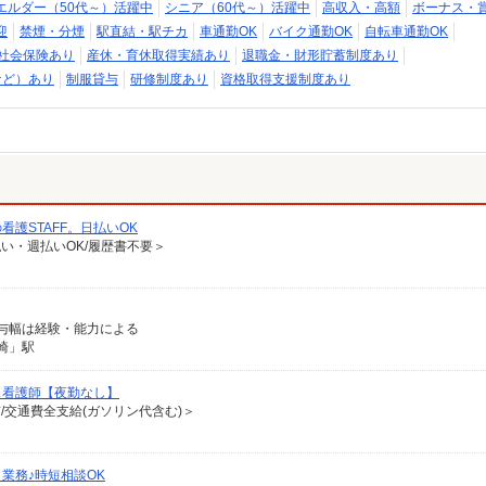
エルダー（50代～）活躍中
シニア（60代～）活躍中
高収入・高額
ボーナス・
迎
禁煙・分煙
駅直結・駅チカ
車通勤OK
バイク通勤OK
自転車通勤OK
社会保険あり
産休・育休取得実績あり
退職金・財形貯蓄制度あり
など）あり
制服貸与
研修制度あり
資格取得支援制度あり
護STAFF。日払いOK
払い・週払いOK/履歴書不要＞
※給与幅は経験・能力による
崎」駅
ス看護師【夜勤なし】
有/交通費全支給(ガソリン代含む)＞
業務♪時短相談OK