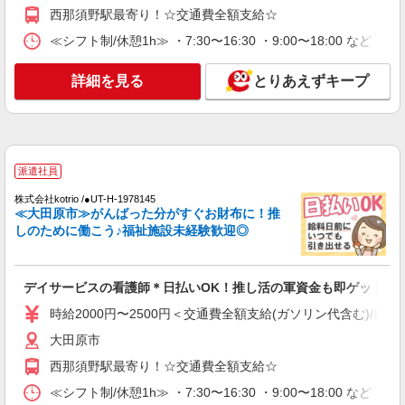
時給1500円〜2125円 ＜日払い有/週払い有/交
西那須野駅最寄り！☆交通費全額支給☆
通費全支給(ガソリン代含む)＞
≪シフト制/休憩1h≫ ・7:30〜16:30 ・9:00〜18:00 など 
大田原市
詳細を見る
とりあえずキープ
詳細を見る
キープ
派遣社員
株式会社kotrio /●UT-H-2051462
≪大田原市≫未経験・無資格から看護助手へ挑
派遣社員
戦！シフト相談OK♪
株式会社kotrio /●UT-H-1978145
時給1500円〜2125円 ＜日払い有/週払い有/交
≪大田原市≫がんばった分がすぐお財布に！推
通費全支給(ガソリン代含む)＞
しのために働こう♪福祉施設未経験歓迎◎
大田原市
詳細を見る
デイサービスの看護師＊日払いOK！推し活の軍資金も即ゲット◎
キープ
時給2000円〜2500円＜交通費全額支給(ガソリン代含む)/日払
派遣社員
大田原市
株式会社kotrio /●UT-H-1815781
西那須野駅最寄り！☆交通費全額支給☆
大田原市★病院でお掃除/食事の配膳など♪★激
募★
≪シフト制/休憩1h≫ ・7:30〜16:30 ・9:00〜18:00 など 