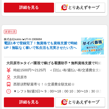
時給1500円〜2125円 ＜日払い有/週払い有/交
通費全支給(ガソリン代含む)＞
詳細を見る
とりあえずキープ
大田原市 大田原市役所そば
詳細を見る
キープ
派遣社員
派遣社員
株式会社kotrio /●UT-H-1977312
株式会社kotrio /●UT-H-1906684
電話1本で登録完了！無資格でも資格支援で時給
≪大田原市／看護助手≫子育て世代活躍中！働
UP！無駄なく稼いで私生活も充実させたい方へ
きやすい環境♪
時給1500円〜2125円 ＜日払い有/週払い有/交
通費全支給(ガソリン代含む)＞
大田原市≫タイパ重視で稼げる看護助手＊無料資格支援で時給UP
大田原市
時給1500円〜2125円 ＜日払い有/週払い有/交通費全支給(ガ
詳細を見る
キープ
大田原市
西那須野駅最寄り！☆交通費全額支給☆
派遣社員
▼シフト制/週3日〜 9：00〜18：00 10：30〜19：30 休
株式会社kotrio /●UT-H-2069503
看護助手／資格も経験も必要なし＊やさしい気
持ちがあれば十分◎
詳細を見る
とりあえずキープ
時給1500円〜2125円 ＜日払い有/週払い有/交