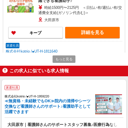
躍できる看護助手♪
時給1500円〜2125円 ＜日払い有/週払い有/交
通費全支給(ガソリン代含む)＞
大田原市
詳細を見る
キープ
派遣社員
株式会社kotrio /●UT-H-1811640
≪大田原市≫16時帰宅もOK♪病院で補助だけ
もっと見る
のまったり作業
この求人に似ている求人情報
時給1500円〜2125円 ＜日払い有/週払い有/交
通費全支給(ガソリン代含む)＞
大田原市内多数 マイカー通勤OK
派遣社員
詳細を見る
キープ
株式会社kotrio /●UT-H-1959220
≪無資格・未経験でもOK≫院内の清掃やシーツ
交換など看護師さんのサポート♪看護助手として
派遣社員
活躍できます
株式会社kotrio /●UT-H-2093228
＜大田原市＞病院の看護助手＊日払いOK！即
大田原市｜看護師さんのサポートスタッフ募集♪医療行為なし
高収入可♪