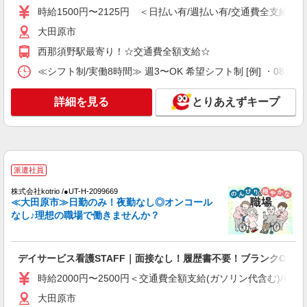
時給1500円〜2125円 ＜日払い有/週払い有/交通費全支給(ガ
時給1500円〜2125円 ＜日払い有/週払い有/交
通費全支給(ガソリン代含む)＞
大田原市
大田原市
西那須野駅最寄り！☆交通費全額支給☆
≪シフト制/実働8時間≫ 週3〜OK 希望シフト制 [例] ・08:00 〜 17
詳細を見る
キープ
詳細を見る
とりあえずキープ
派遣社員
株式会社kotrio /●UT-H-1909019
大田原市＊病院のサポート役♪高時給＆充実の
研修で安心スタート
時給1500円〜2125円 ＜日払い有/週払い有/交
派遣社員
通費全支給(ガソリン代含む)＞
株式会社kotrio /●UT-H-2099669
大田原市
≪大田原市≫日勤のみ！夜勤なし◎オンコール
なし♪理想の職場で働きませんか？
詳細を見る
キープ
派遣社員
デイサービス看護STAFF｜面接なし！履歴書不要！ブランクOK◎
株式会社kotrio /●UT-H-1980768
時給2000円〜2500円＜交通費全額支給(ガソリン代含む)/日払
大田原市＊看護助手＊日払いOK！推し活の軍
資金も即ゲット◎
大田原市