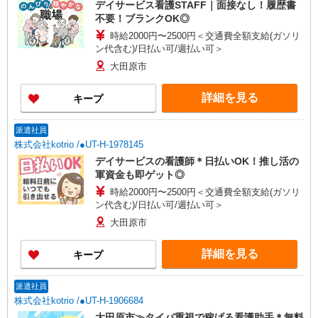
デイサービス看護STAFF｜面接なし！履歴書
不要！ブランクOK◎
時給2000円〜2500円＜交通費全額支給(ガソリ
ン代含む)/日払い可/週払い可＞
大田原市
詳細を見る
キープ
派遣社員
株式会社kotrio /●UT-H-1978145
デイサービスの看護師＊日払いOK！推し活の
軍資金も即ゲット◎
時給2000円〜2500円＜交通費全額支給(ガソリ
ン代含む)/日払い可/週払い可＞
大田原市
詳細を見る
キープ
派遣社員
株式会社kotrio /●UT-H-1906684
大田原市≫タイパ重視で稼げる看護助手＊無料