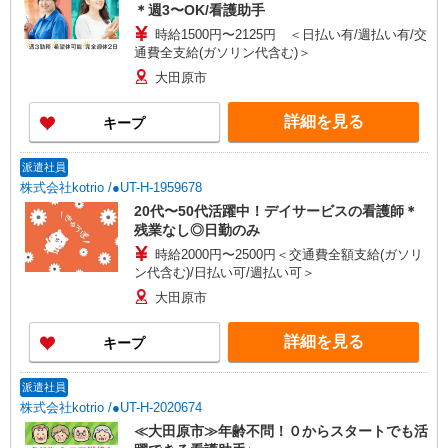
＊週3〜OK/看護助手
時給1500円〜2125円 ＜日払い有/週払い有/交
通費全支給(ガソリン代含む)＞
大田原市
詳細を見る
キープ
派遣社員
株式会社kotrio /●UT-H-1959678
20代〜50代活躍中！デイサービスの看護師＊
残業なし◎日勤のみ
時給2000円〜2500円＜交通費全額支給(ガソリ
ン代含む)/日払い可/週払い可＞
大田原市
詳細を見る
キープ
派遣社員
株式会社kotrio /●UT-H-2020674
≪大田原市≫年齢不問！０からスタートでも活