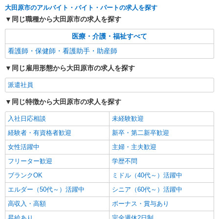
い・週払いOK/履歴書不要＞
大田原市のアルバイト・バイト・パートの求人を探す
大田原市 大田原市役所そば
同じ職種から大田原市の求人を探す
詳細を見る
医療・介護・福祉すべて
キープ
看護師・保健師・看護助手・助産師
業務委託
同じ雇用形態から大田原市の求人を探す
SOMPOヘルスサポート株式会社 全支援対応コース
保健師・管理栄養士 特定保健指導
派遣社員
報酬：出来高制 報酬額（消費税抜き）： ・事
業所一括面談(対面) 1日：10,000円〜14,716円 ・
同じ特徴から大田原市の求人を探す
個別訪問(対面) 1件：4,286円〜5,239円 ・遠隔面
【活動エリア】栃木県大田原市及びその周辺
談 1件：1,500〜1,691円 ・電話支援 1件：
入社日応相談
未経験歓迎
1,000円〜1,429円 ・ICTメール支援 1件：500円
経験者・有資格者歓迎
新卒・第二新卒歓迎
詳細を見る
キープ
※上記金額に消費税を加えた金額をお支払いいた
します ※交通費・電話代は弊社負担。その他、支
女性活躍中
主婦・主夫歓迎
援内容により細則あり。
業務委託
フリーター歓迎
学歴不問
SOMPOヘルスサポート株式会社 全支援対応コース
ブランクOK
ミドル（40代～）活躍中
特定保健指導（保健師・管理栄養士）
エルダー（50代～）活躍中
シニア（60代～）活躍中
報酬：完全出来高制 報酬額（消費税抜き）：
・事業所一括面談(対面) 1日：10,000円〜14,716
高収入・高額
ボーナス・賞与あり
円 ・個別訪問(対面) 1件：4,286円〜5,239円 ・
【活動エリア】栃木県大田原市及びその周辺
遠隔面談 1件：1500〜1691円 ・電話支援 1
昇給あり
完全週休2日制