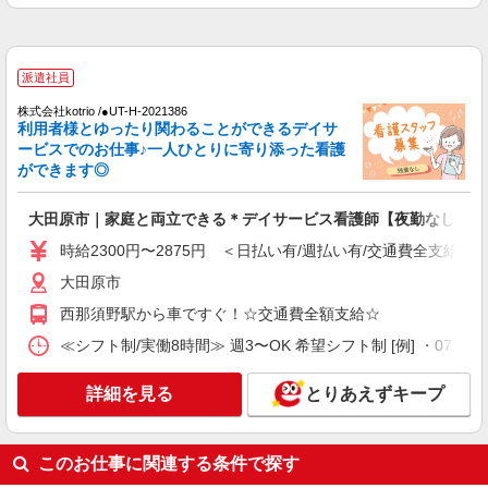
通費全支給(ガソリン代含む)＞
大田原市内多数 マイカー通勤OK
派遣社員
詳細を見る
キープ
株式会社kotrio /●UT-H-2021386
利用者様とゆったり関わることができるデイサ
派遣社員
ービスでのお仕事♪一人ひとりに寄り添った看護
株式会社kotrio /●UT-H-1855993
ができます◎
大田原市▼デイサービスの看護師▼ラクラク業
務♪時短相談OK
大田原市｜家庭と両立できる＊デイサービス看護師【夜勤なし】
時給2000円〜 ＜日払い有/週払い有/交通費全
時給2300円〜2875円 ＜日払い有/週払い有/交通費全支給(ガ
支給(ガソリン代含む)＞
大田原市 大田原市役所そば
大田原市
西那須野駅から車ですぐ！☆交通費全額支給☆
詳細を見る
キープ
≪シフト制/実働8時間≫ 週3〜OK 希望シフト制 [例] ・07:00 〜 16
派遣社員
詳細を見る
とりあえずキープ
株式会社kotrio /●UT-H-1856033
福祉看護は人生のサポーター。シニア住宅の看
護STAFF。日払いOK
このお仕事に関連する条件で探す
時給2000円〜2500円＜交通費全額支給/日払