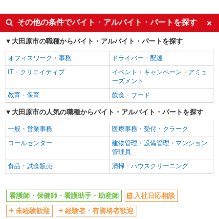
派遣社員
同じ特徴から野崎(栃木)駅の求人を探す
その他の条件でバイト・アルバイト・パートを探す
入社日応相談
未経験歓迎
大田原市の職種からバイト・アルバイト・パートを探す
経験者・有資格者歓迎
新卒・第二新卒歓迎
オフィスワーク・事務
ドライバー・配達
女性活躍中
主婦・主夫歓迎
IT・クリエイティブ
イベント・キャンペーン・アミュ
フリーター歓迎
学歴不問
ーズメント
ブランクOK
ミドル（40代～）活躍中
教育・保育
飲食・フード
エルダー（50代～）活躍中
シニア（60代～）活躍中
大田原市の人気の職種からバイト・アルバイト・パートを探す
高収入・高額
ボーナス・賞与あり
一般・営業事務
医療事務・受付・クラーク
昇給あり
完全週休2日制
コールセンター
建物管理・設備管理・マンション
フルタイム歓迎
禁煙・分煙
管理員
駅直結・駅チカ
車通勤OK
食品・試食販売
清掃・ハウスクリーニング
バイク通勤OK
自転車通勤OK
残業少なめ（月20h未満）
交通費支給
看護師・保健師・看護助手・助産師
入社日応相談
社会保険あり
産休・育休取得実績あり
未経験歓迎
経験者・有資格者歓迎