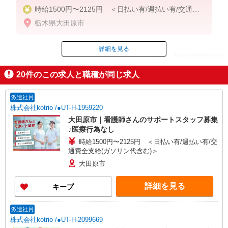
時給1500円〜2125円 ＜日払い有/週払い有/交通費
全支給(ガソリン代含む)＞
栃木県大田原市
詳細を見る
ID：AE0610049616
20
件のこの求人と職種が同じ求人
掲載期間終了
派遣社員
株式会社kotrio /●UT-H-1959220
大田原市｜看護師さんのサポートスタッフ募集
♪医療行為なし
時給1500円〜2125円 ＜日払い有/週払い有/交
通費全支給(ガソリン代含む)＞
大田原市
詳細を見る
キープ
派遣社員
株式会社kotrio /●UT-H-2099669