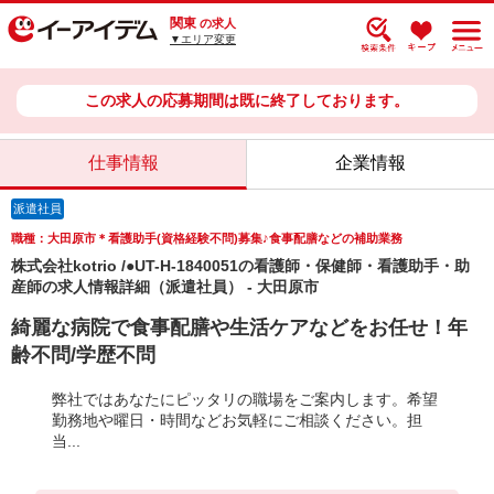
関東
の求人
▼エリア変更
この求人の応募期間は既に終了しております。
仕事情報
企業情報
派遣社員
職種：大田原市＊看護助手(資格経験不問)募集♪食事配膳などの補助業務
株式会社kotrio /●UT-H-1840051の看護師・保健師・看護助手・助
産師の求人情報詳細（派遣社員） - 大田原市
綺麗な病院で食事配膳や生活ケアなどをお任せ！年
齢不問/学歴不問
弊社ではあなたにピッタリの職場をご案内します。希望
勤務地や曜日・時間などお気軽にご相談ください。担
当...