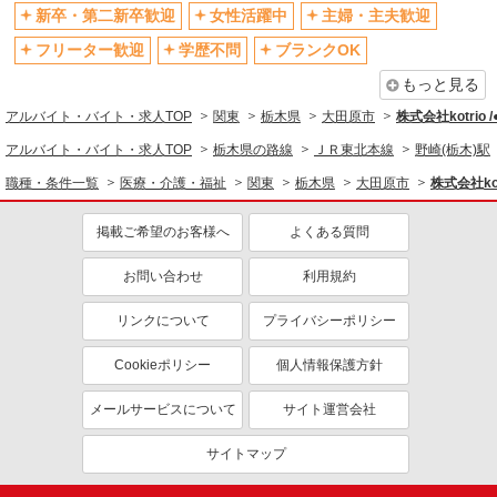
退職金・財形貯蓄制度あり
各種手当（家族・役職・インセン
新卒・第二新卒歓迎
女性活躍中
主婦・主夫歓迎
ティブなど）あり
フリーター歓迎
学歴不問
ブランクOK
制服貸与
研修制度あり
もっと見る
資格取得支援制度あり
アルバイト・バイト・求人TOP
関東
栃木県
大田原市
株式会社kotrio 
同じ職種から求人を探す
アルバイト・バイト・求人TOP
栃木県の路線
ＪＲ東北本線
野崎(栃木)駅
医療・介護・福祉
職種・条件一覧
医療・介護・福祉
関東
栃木県
大田原市
株式会社kot
看護師・保健師・看護助手・助産師
掲載ご希望のお客様へ
よくある質問
同じ特徴から求人を探す
未経験歓迎
お問い合わせ
ミドル（40代～）活躍中
利用規約
ボーナス・賞与あり
車通勤OK
リンクについて
プライバシーポリシー
交通費支給
社会保険あり
Cookieポリシー
個人情報保護方針
産休・育休取得実績あり
メールサービスについて
サイト運営会社
サイトマップ