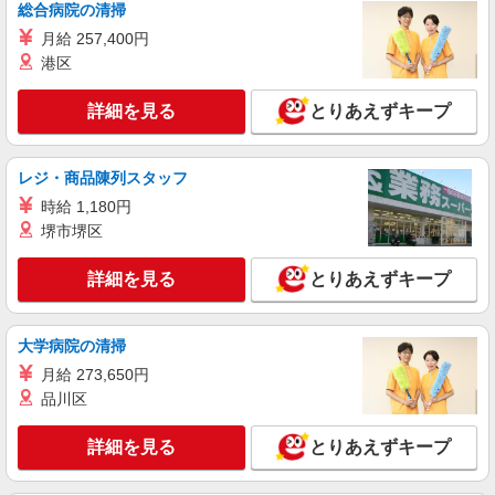
びっくりドンキー 上福岡店 埼玉県ふじみ野
総合病院の清掃
月3日まで年末年始手当有（時給アップ）
市ふじみ野2丁目1番5号
月給 257,400円
港区
詳細を見る
キープ
詳細を見る
とりあえずキープ
アルバイト
パート
株式会社ニューフジフーズサービス
調理スタッフ
レジ・商品陳列スタッフ
時給 1,145円
時給 1,180円
埼玉県ふじみ野市鶴ヶ岡5-2-2
堺市堺区
詳細を見る
とりあえずキープ
詳細を見る
キープ
アルバイト
パート
大学病院の清掃
株式会社ニューフジフーズサービス
月給 273,650円
セントラルキッチンで盛付・仕込みスタッフ
品川区
時給1,150円
埼玉県ふじみ野市亀久保1140
詳細を見る
とりあえずキープ
詳細を見る
キープ