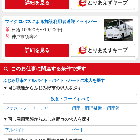
上の方） ※土日祝日は時給＋100円（高校生は＋
詳細を見る
とりあえずキープ
埼玉県ふじみ野市上福岡5-9-17
50円） 昇給あり！ 成長や頑張りで昇給実績ござ
います。
詳細を見る
キープ
マイクロバスによる施設利用者送迎ドライバー
日給 10,900円〜10,900円
アルバイト
パート
神戸市須磨区
大穀ケータリング事業部
調理補助、盛付け
詳細を見る
とりあえずキープ
平日/時給1,150円 日祝/時給1,250円 昇給あり
成長や頑張りで昇給実績ございます
埼玉県富士見市羽沢２-１２-２０ 大穀ケータリ
このお仕事に関連する条件で探す
ング事業部
ふじみ野市のアルバイト・バイト・パートの求人を探す
詳細を見る
キープ
同じ職種からふじみ野市の求人を探す
飲食・フードすべて
ファストフード・デリ
調理・調理補助・調理師
同じ雇用形態からふじみ野市の求人を探す
アルバイト
パート