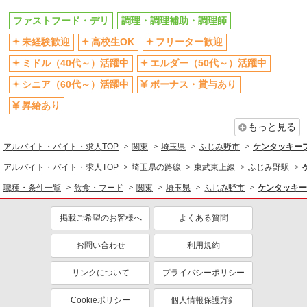
ファストフード・デリ
調理・調理補助・調理師
ファストフード・デリ
調理・調理補助・調理師
同じ特徴から求人を探す
未経験歓迎
高校生OK
フリーター歓迎
未経験歓迎
高校生OK
ミドル（40代～）活躍中
エルダー（50代～）活躍中
ミドル（40代～）活躍中
ボーナス・賞与あり
シニア（60代～）活躍中
ボーナス・賞与あり
週1日勤務OK
週2～3日勤務OK
昇給あり
短時間勤務（1日4h以内）OK
上場企業・上場企業のグループ会
もっと見る
社
アルバイト・バイト・求人TOP
関東
埼玉県
ふじみ野市
ケンタッキー
扶養内勤務OK
交通費支給
アルバイト・バイト・求人TOP
埼玉県の路線
東武東上線
ふじみ野駅
社会保険あり
まかない・食事補助
職種・条件一覧
飲食・フード
関東
埼玉県
ふじみ野市
ケンタッキー
社員登用あり
掲載ご希望のお客様へ
よくある質問
お問い合わせ
利用規約
リンクについて
プライバシーポリシー
Cookieポリシー
個人情報保護方針