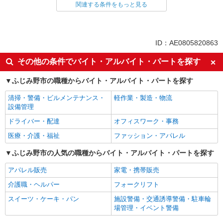
関連する条件をもっと見る
同じ雇用形態からふじみ野駅の求人を探す
アルバイト
パート
同じ特徴からふじみ野駅の求人を探す
ID：AE0805820863
未経験歓迎
高校生OK
その他の条件でバイト・アルバイト・パートを探す
フリーター歓迎
ミドル（40代～）活躍中
ふじみ野市の職種からバイト・アルバイト・パートを探す
エルダー（50代～）活躍中
シニア（60代～）活躍中
清掃・警備・ビルメンテナンス・
軽作業・製造・物流
ボーナス・賞与あり
昇給あり
設備管理
週1日勤務OK
週2～3日勤務OK
ドライバー・配達
オフィスワーク・事務
短時間勤務（1日4h以内）OK
上場企業・上場企業のグループ会
医療・介護・福祉
ファッション・アパレル
社
扶養内勤務OK
ふじみ野市の人気の職種からバイト・アルバイト・パートを探す
交通費支給
社会保険あり
まかない・食事補助
アパレル販売
家電・携帯販売
社員登用あり
介護職・ヘルパー
フォークリフト
同じ職種から求人を探す
スイーツ・ケーキ・パン
施設警備・交通誘導警備・駐車輪
場管理・イベント警備
飲食・フード