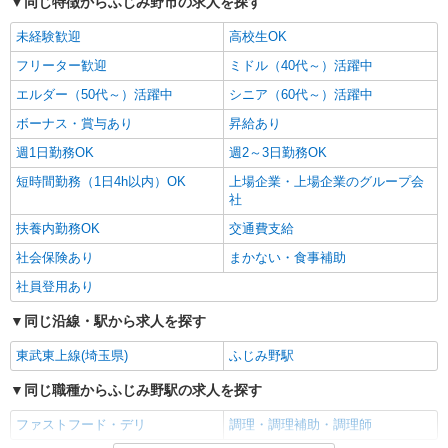
同じ特徴からふじみ野市の求人を探す
未経験歓迎
高校生OK
フリーター歓迎
ミドル（40代～）活躍中
エルダー（50代～）活躍中
シニア（60代～）活躍中
ボーナス・賞与あり
昇給あり
週1日勤務OK
週2～3日勤務OK
短時間勤務（1日4h以内）OK
上場企業・上場企業のグループ会
社
扶養内勤務OK
交通費支給
社会保険あり
まかない・食事補助
社員登用あり
同じ沿線・駅から求人を探す
東武東上線(埼玉県)
ふじみ野駅
同じ職種からふじみ野駅の求人を探す
ファストフード・デリ
調理・調理補助・調理師