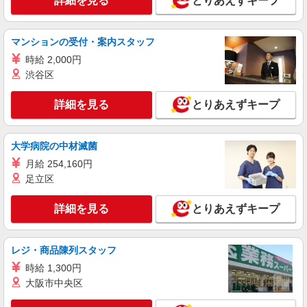
詳細を見る
とりあえずキープ
平日／時給1,300円 日祝／時給1,400円 配送も
できる方は時給が＋100円です。 昇給あり！ 成長
や頑張りで昇給実績ございます。
埼玉県富士見市羽沢２-１２-２０
マンションの受付・案内スタッフ
時給 2,000円
詳細を見る
キープ
渋谷区
アルバイト
パート
詳細を見る
とりあえずキープ
大穀ケータリング事業部
斎場や聖苑までの配送・配膳スタッフ
大学病院の中材滅菌
平日／時給1,400円 日祝／時給1,500円 昇給あ
り！ 成長や頑張りで昇給実績ございます。
月給 254,160円
埼玉県富士見市羽沢２-１２-２０
足立区
詳細を見る
詳細を見る
キープ
とりあえずキープ
アルバイト
パート
レジ・商品陳列スタッフ
大穀 しょうざん上福岡店
時給 1,300円
和食のキッチンスタッフ
大阪市中央区
時給1,200円〜 ※高校生：時給1,200円 ※経
験・能力による ※ガソリン代も支給（一定距離以