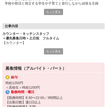
学校や部活と両立する学生や子育てと並行しながら頑張る主婦
（夫）など、
もっと見る
みんなから「働きやすい！」という声が上がっています♪
毎週希望を遠慮なくご相談ください！
＜ 未経験でも心配ナシ ＞
仕事内容
タブレットで動画や画像を見せながら丁寧に指導します！
カウンター・キッチンスタッフ
先輩によるレクチャーもあるので、
＜優先募集日時＞土日祝 フルタイム
久しぶりのお仕事のパートさんや初アルバイトの学生さんも安心
【カウンター】
です♪
■お客様からの注文伺い、商品の用意
もっと見る
■サンド・ポテトの調理
オトクな従業員割引があるのも必見！まずは気軽にご応募を☆
■定期的な店内チェック・清掃
カフェ感覚で楽しく働けます♪
募集情報（アルバイト・パート）
【キッチン】 ※対面や接客はなし！
■チキンの調理
給与
こだわりの詰まったKFCのチキンをつくるお仕事です。
時給1250円
ひとつひとつ丁寧に粉をまぶして揚げる作業をお任せします。
＜高校生＞時給1200円
カンタンな作業なので初めての方もスグに覚えられますし、
勤務時間・曜日
作業については丁寧に教えるから心配はいりません
【勤務時間】8:30〜22:00／3時間以上
【出勤日数】週1日以上
【勤務時間帯】不問