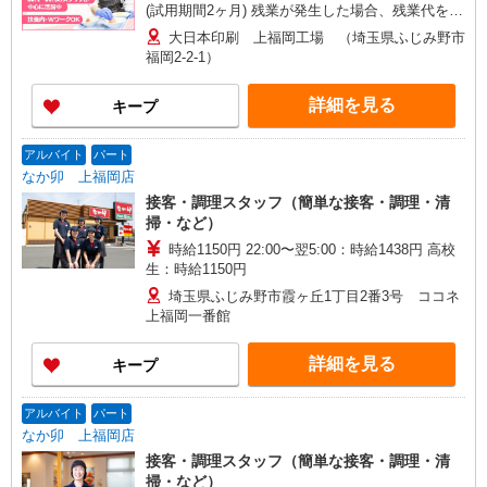
(試用期間2ヶ月) 残業が発生した場合、残業代を1
分単位で別途支給します。
大日本印刷 上福岡工場 （埼玉県ふじみ野市
福岡2-2-1）
詳細を見る
キープ
アルバイト
パート
なか卯 上福岡店
接客・調理スタッフ（簡単な接客・調理・清
掃・など）
時給1150円 22:00〜翌5:00：時給1438円 高校
生：時給1150円
埼玉県ふじみ野市霞ヶ丘1丁目2番3号 ココネ
上福岡一番館
詳細を見る
キープ
アルバイト
パート
なか卯 上福岡店
接客・調理スタッフ（簡単な接客・調理・清
掃・など）