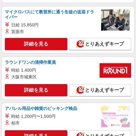
調理補助、盛付け
マイクロバスにて教習所に通う生徒の送迎ドラ
・平日・土曜：時給1,150円〜 ・日曜・祝日：
イバー
時給1,250円〜 ★昇給あり（頑張りをしっかり評
価）
日給 15,850円
埼玉県富士見市羽沢2-12-20 ※車通勤OK
箕面市
詳細を見る
キープ
詳細を見る
とりあえずキープ
正社員
和食大穀
ラウンドワンの清掃作業員
和食料理の調理
時給 1,400円
月給241,000円〜320,000円 ●年収例： [20歳の
大阪市城東区
方]月給24.1万円※残業代30h含む＋賞与50万円
年収339万円 [25歳の方]月給26万円※残業代30h含
上福岡店 埼玉県ふじみ野市上福岡5－9－17 ※
詳細を見る
とりあえずキープ
む＋賞与50万円 年収362万円 [30歳の方]月給30
埼玉県内各店舗に異動の可能性有
万円※残業代30h含む＋賞与60万円 年収444万円
※年齢・経験・能力による ※昇給あり ※現給与考
詳細を見る
キープ
慮
アパレル用品や雑貨のピッキング検品
時給 1,200円〜1,500円
アルバイト
パート
柏市
大穀ケータリング事業部
斎場や聖苑までの配膳スタッフ