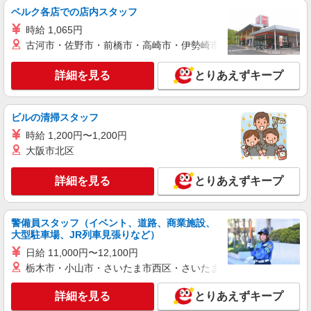
ベルク各店での店内スタッフ
アルバイト
パート
時給 1,065円
株式会社ニューフジフーズサービス
古河市・佐野市・前橋市・高崎市・伊勢崎市・太田市・館林市・
調理スタッフ
時給 1,200円
詳細を見る
とりあえずキープ
ホンダ学園 大井寮 埼玉県ふじみ野市鶴ヶ岡4-
13-27
ビルの清掃スタッフ
詳細を見る
キープ
時給 1,200円〜1,200円
大阪市北区
アルバイト
パート
株式会社ニューフジフーズサービス
詳細を見る
とりあえずキープ
一般事務スタッフ（データ入力・電話対応）
時給1,150円
警備員スタッフ（イベント、道路、商業施設、
埼玉県ふじみ野市亀久保1140
大型駐車場、JR列車見張りなど）
日給 11,000円〜12,100円
詳細を見る
キープ
栃木市・小山市・さいたま市西区・さいたま市岩槻区・久喜市・
アルバイト
パート
詳細を見る
とりあえずキープ
大穀ケータリング事業部