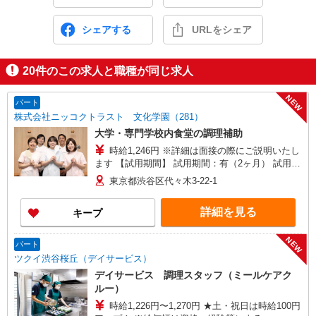
シェアする
URLをシェア
20
件のこの求人と職種が同じ求人
NEW
パート
株式会社ニッコクトラスト 文化学園（281）
大学・専門学校内食堂の調理補助
時給1,246円 ※詳細は面接の際にご説明いたし
ます 【試用期間】 試用期間：有（2ヶ月） 試用期
間中の労働条件：変更なし
東京都渋谷区代々木3-22-1
詳細を見る
キープ
NEW
パート
ツクイ渋谷桜丘（デイサービス）
デイサービス 調理スタッフ（ミールケアク
ルー）
時給1,226円〜1,270円 ★土・祝日は時給100円