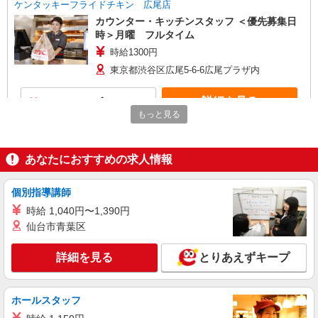
ケンタッキーフライドチキン 広尾店
カウンター・キッチンスタッフ ＜優先募集日
時＞月曜 フルタイム
時給1300円
東京都渋谷区広尾5-6-6広尾プラザ内
詳細を見る
キープ
もっと見る
アルバイト
パート
ケンタッキーフライドチキン 初台店
あなたにおすすめの求人情報
カウンター・キッチンスタッフ ＜優先募集日
時＞土日祝 フルタイム
個別指導講師
時給1300円 ＜高校生＞時給1250円
時給 1,040円〜1,390円
東京都渋谷区本町1-2-5 初台AIビル1F
仙台市青葉区
詳細を見る
キープ
詳細を見る
とりあえずキープ
アルバイト
パート
ケンタッキーフライドチキン エリアスタッフ初台店
ホールスタッフ
KFC店舗サポートスタッフ