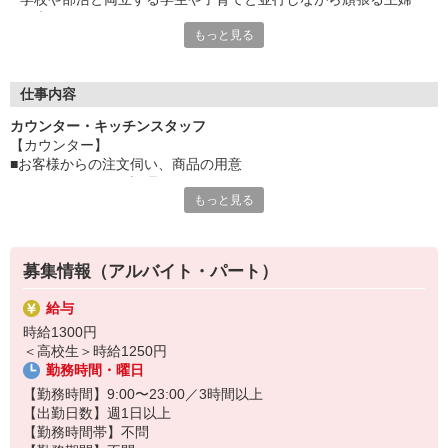
（夫）など、
もっと見る
みんなから「働きやすい！」という声が上がっています♪
毎週希望を遠慮なくご相談ください！
＜ 未経験でも心配ナシ ＞
仕事内容
タブレットで動画や画像を見せながら丁寧に指導します！
カウンター・キッチンスタッフ
先輩によるレクチャーもあるので、
【カウンター】
久しぶりのお仕事のパートさんや初アルバイトの学生さんも安心
■お客様からの注文伺い、商品の用意
です♪
■サンド・ポテトの調理
もっと見る
■定期的な店内チェック・清掃
オトクな従業員割引があるのも必見！まずは気軽にご応募を☆
カフェ感覚で楽しく働けます♪
【キッチン】 ※対面や接客はなし！
募集情報（アルバイト・パート）
■チキンの調理
こだわりの詰まったKFCのチキンをつくるお仕事です。
給与
ひとつひとつ丁寧に粉をまぶして揚げる作業をお任せします。
時給1300円
カンタンな作業なので初めての方もスグに覚えられますし、
＜高校生＞時給1250円
作業については丁寧に教えるから心配はいりません
勤務時間・曜日
【勤務時間】9:00〜23:00／3時間以上
【出勤日数】週1日以上
【勤務時間帯】不問