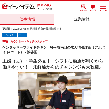
関東
の求人
▼エリア変更
仕事情報
企業情報
更新日：2026/08/05 ※更新日時点の最新情報です
アルバイト
パート
職種：カウンター・キッチンスタッフ
ケンタッキーフライドチキン 幡ヶ谷南口の求人情報詳細（アルバ
イト/パート） - 渋谷区
主婦（夫）・学生必見！ シフトに融通が利くから
働きやすい！ 未経験からのチャレンジも大歓迎♪