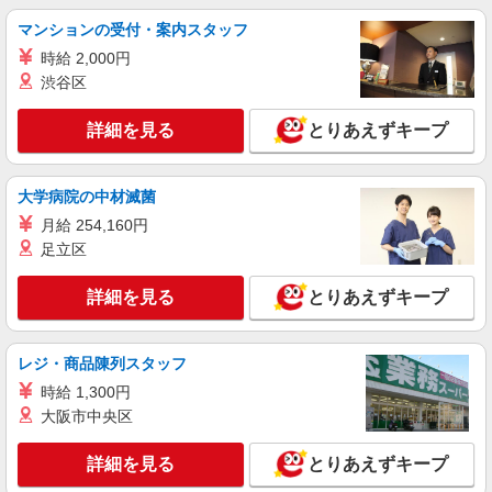
マンションの受付・案内スタッフ
詳細を見る
キープ
時給 2,000円
渋谷区
アルバイト
パート
コンパスグループ・ジャパン株式会社 39672_p
詳細を見る
とりあえずキープ
調理補助【アルバイト・パート】
時給1,500円以上 試用期間中 時給1,500円以上
(試用期間2ヶ月) 残業が発生した場合、残業代を1
大学病院の中材滅菌
分単位で別途支給します。
トラストガーデン南平台 （東京都渋谷区南平
月給 254,160円
台町９－６）
足立区
詳細を見る
キープ
詳細を見る
とりあえずキープ
アルバイト
パート
コンパスグループ・ジャパン株式会社 35525_p
レジ・商品陳列スタッフ
調理師【アルバイト・パート】
時給 1,300円
時給1,800円以上 試用期間中 時給1,800円以上
大阪市中央区
(試用期間2ヶ月) 残業が発生した場合、残業代を1
分単位で別途支給します。
国立オリンピック記念青少年総合センター
詳細を見る
とりあえずキープ
（東京都渋谷区代々木神園町3-1 オリンピック記
念青少年総合センタ2F）