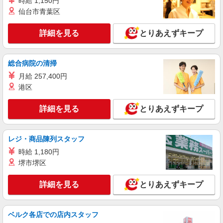
時給 1,150円
時給1,250円
仙台市青葉区
［1］吉祥寺南口店 東京都武蔵野市吉祥寺南
町1-4-1 ［2］永福町店 東京都杉並区和泉3-4-2 上
詳細を見る
とりあえずキープ
記2店舗を中心に、JR中央線・京王井の頭線沿線
の店舗（荻窪、高円寺、三鷹、笹塚、初台、阿佐
詳細を見る
キープ
ヶ谷など）で勤務の可能性があります。 勤務地は
オファーごとに確認できるのでシフトの提出は不
総合病院の清掃
要です。
アルバイト
パート
月給 257,400円
ケンタッキーフライドチキン エリアスタッフ幡ヶ谷南口店
港区
KFC店舗サポートスタッフ
時給1,250円
詳細を見る
とりあえずキープ
［1］吉祥寺南口店 東京都武蔵野市吉祥寺南
町1-4-1 ［2］永福町店 東京都杉並区和泉3-4-2 上
記2店舗を中心に、JR中央線・京王井の頭線沿線
レジ・商品陳列スタッフ
の店舗（荻窪、高円寺、三鷹、笹塚、初台、阿佐
詳細を見る
キープ
時給 1,180円
ヶ谷など）で勤務の可能性があります。 勤務地は
堺市堺区
オファーごとに確認できるのでシフトの提出は不
要です。
アルバイト
パート
ケンタッキーフライドチキン エリアスタッフ京王笹塚店
詳細を見る
とりあえずキープ
KFC店舗サポートスタッフ
時給1,250円
ベルク各店での店内スタッフ
［1］吉祥寺南口店 東京都武蔵野市吉祥寺南