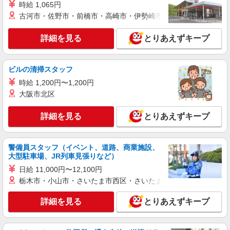
町1-4-1 ［2］永福町店 東京都杉並区和泉3-4-2 上
時給 1,065円
記2店舗を中心に、JR中央線・京王井の頭線沿線
古河市・佐野市・前橋市・高崎市・伊勢崎市・太田市・館林市・
の店舗（荻窪、高円寺、三鷹、笹塚、初台、阿佐
詳細を見る
キープ
ヶ谷など）で勤務の可能性があります。 勤務地は
詳細を見る
とりあえずキープ
オファーごとに確認できるのでシフトの提出は不
要です。
アルバイト
パート
コンパスグループ・ジャパン株式会社 20988_p
ビルの清掃スタッフ
調理補助【アルバイト・パート】
時給 1,200円〜1,200円
時給1,350円以上 試用期間中 時給1,350円以上
大阪市北区
(試用期間2ヶ月) 残業が発生した場合、残業代を1
分単位で別途支給します。
ＳＵＢＡＲＵ本社 （東京都渋谷区恵比寿1-
詳細を見る
とりあえずキープ
20-8）
詳細を見る
キープ
警備員スタッフ（イベント、道路、商業施設、
大型駐車場、JR列車見張りなど）
アルバイト
パート
日給 11,000円〜12,100円
コンパスグループ・ジャパン株式会社 21051_p
栃木市・小山市・さいたま市西区・さいたま市岩槻区・久喜市・
調理員【アルバイト・パート】
時給1,900円以上 試用期間中 時給1,900円以上
詳細を見る
とりあえずキープ
(試用期間2ヶ月) 残業が発生した場合、残業代を1
分単位で別途支給します。
全国設計事務所健康保険組合 （東京都渋谷区
千駄ヶ谷2-37-9）