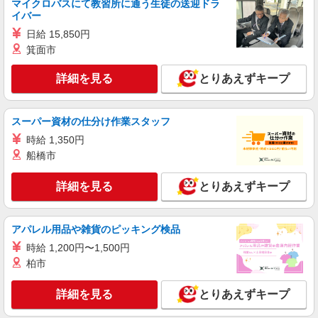
マイクロバスにて教習所に通う生徒の送迎ドラ
イバー
詳細を見る
キープ
日給 15,850円
箕面市
正社員
コンパスグループ・ジャパン株式会社 39672_f
詳細を見る
とりあえずキープ
料理長【正社員】
月給30万円〜38万円 試用期間中 月給30万円〜
スーパー資材の仕分け作業スタッフ
38万円(試用期間3ヶ月) 残業が発生した場合、残業
代を1分単位で別途支給します。 ▼理論年収（基
時給 1,350円
トラストガーデン南平台 （東京都渋谷区南平
本給12ヵ月＋賞与） 4,200,000〜5,320,000円 ▼
台町９－６）
船橋市
想定年収（理論年収＋残業20H/月）
4,723,256〜5,982,791円 ※給与は経験や前職給与
詳細を見る
詳細を見る
キープ
とりあえずキープ
に応じて決定します。
アルバイト
パート
アパレル用品や雑貨のピッキング検品
コンパスグループ・ジャパン株式会社 39672_p
時給 1,200円〜1,500円
調理師【アルバイト・パート】
柏市
時給1,700円以上 試用期間中 時給1,700円以上
(試用期間2ヶ月) 残業が発生した場合、残業代を1
分単位で別途支給します。
詳細を見る
とりあえずキープ
トラストガーデン南平台 （東京都渋谷区南平
台町９－６）