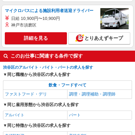
詳細を見る
キープ
マイクロバスによる施設利用者送迎ドライバー
日給 10,900円〜10,900円
正社員
神戸市須磨区
コンパスグループ・ジャパン株式会社 35525_f
調理師責任者【正社員】
詳細を見る
とりあえずキープ
月給34万円〜36万円 試用期間中 月給34万円〜
36万円(試用期間3ヶ月) 残業が発生した場合、残業
代を1分単位で別途支給します。 ※給与は経験や
国立オリンピック記念青少年総合センター
このお仕事に関連する条件で探す
前職給与に応じて決定します。
（東京都渋谷区代々木神園町3-1 オリンピック記
念青少年総合センタ2F）
渋谷区のアルバイト・バイト・パートの求人を探す
詳細を見る
キープ
同じ職種から渋谷区の求人を探す
飲食・フードすべて
ファストフード・デリ
調理・調理補助・調理師
同じ雇用形態から渋谷区の求人を探す
アルバイト
パート
同じ特徴から渋谷区の求人を探す