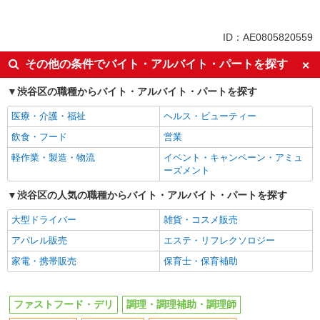
アルバイト
パート
同じ特徴から幡ケ谷駅の求人を探す
ID：AE0805820559
未経験歓迎
高校生OK
その他の条件でバイト・アルバイト・パートを探す
フリーター歓迎
ミドル（40代～）活躍中
渋谷区の職種からバイト・アルバイト・パートを探す
エルダー（50代～）活躍中
シニア（60代～）活躍中
医療・介護・福祉
ヘルス・ビューティー
ボーナス・賞与あり
昇給あり
飲食・フード
営業
週1日勤務OK
週2～3日勤務OK
軽作業・製造・物流
イベント・キャンペーン・アミュ
短時間勤務（1日4h以内）OK
上場企業・上場企業のグループ会
ーズメント
社
扶養内勤務OK
渋谷区の人気の職種からバイト・アルバイト・パートを探す
交通費支給
社会保険あり
まかない・食事補助
大型ドライバー
雑貨・コスメ販売
社員登用あり
アパレル販売
エステ・リフレクソロジー
同じ職種から求人を探す
家電・携帯販売
保育士・保育補助
飲食・フード
ファストフード・デリ
調理・調理補助・調理師
ファストフード・デリ
調理・調理補助・調理師