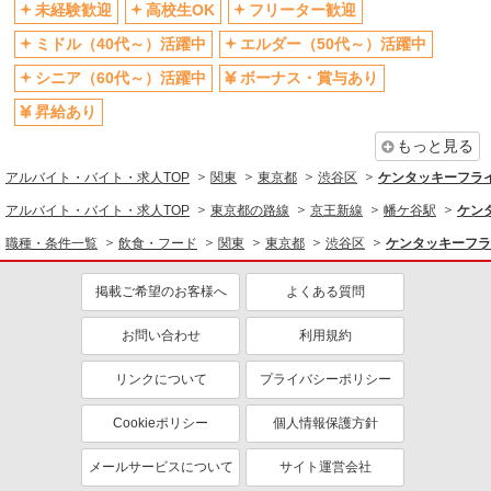
未経験歓迎
高校生OK
フリーター歓迎
同じ特徴から求人を探す
ミドル（40代～）活躍中
エルダー（50代～）活躍中
未経験歓迎
高校生OK
シニア（60代～）活躍中
ボーナス・賞与あり
ミドル（40代～）活躍中
ボーナス・賞与あり
昇給あり
週1日勤務OK
週2～3日勤務OK
もっと見る
短時間勤務（1日4h以内）OK
上場企業・上場企業のグループ会
社
アルバイト・バイト・求人TOP
関東
東京都
渋谷区
ケンタッキーフラ
扶養内勤務OK
交通費支給
アルバイト・バイト・求人TOP
東京都の路線
京王新線
幡ケ谷駅
ケン
社会保険あり
まかない・食事補助
職種・条件一覧
飲食・フード
関東
東京都
渋谷区
ケンタッキーフラ
社員登用あり
掲載ご希望のお客様へ
よくある質問
お問い合わせ
利用規約
リンクについて
プライバシーポリシー
Cookieポリシー
個人情報保護方針
メールサービスについて
サイト運営会社