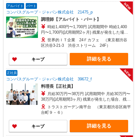
NEW
アルバイト
パート
コンパスグループ・ジャパン株式会社 21475_p
調理師【アルバイト・パート】
時給1,400円〜1,700円 試用期間中 時給1,400
円〜1,700円(試用期間2ヶ月) 残業が発生した場
合、残業代を1分単位で別途支給します。
世界的ＩＴ企業 24Ｆカフェ （東京都渋谷
区渋谷3-21-3 渋谷ストリーム 24F）
詳細を見る
キープ
NEW
正社員
コンパスグループ・ジャパン株式会社 39672_f
料理長【正社員】
月給30万円〜38万円 試用期間中 月給30万円〜
38万円(試用期間3ヶ月) 残業が発生した場合、残業
代を1分単位で別途支給します。 ▼理論年収（基
トラストガーデン南平台 （東京都渋谷区南平
本給12ヵ月＋賞与） 4,200,000〜5,320,000円 ▼
台町９－６）
想定年収（理論年収＋残業20H/月）
4,723,256〜5,982,791円 ※給与は経験や前職給与
詳細を見る
キープ
に応じて決定します。