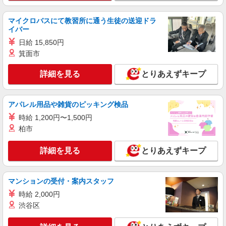
東京都渋谷区恵比寿西1-9-4
マイクロバスにて教習所に通う生徒の送迎ドラ
イバー
詳細を見る
キープ
日給 15,850円
箕面市
アルバイト
パート
ケンタッキーフライドチキン 初台店
詳細を見る
とりあえずキープ
カウンター・キッチンスタッフ ＜優先募集日
時＞土日祝 フルタイム
時給1300円 ＜高校生＞時給1250円
アパレル用品や雑貨のピッキング検品
東京都渋谷区本町1-2-5 初台AIビル1F
時給 1,200円〜1,500円
柏市
詳細を見る
キープ
詳細を見る
とりあえずキープ
アルバイト
パート
ケンタッキーフライドチキン 恵比寿駅前店
カウンター・キッチンスタッフ ＜優先募集日
マンションの受付・案内スタッフ
時＞日曜 9:00〜14:00
時給 2,000円
時給1300円
渋谷区
東京都渋谷区恵比寿西1-9-4