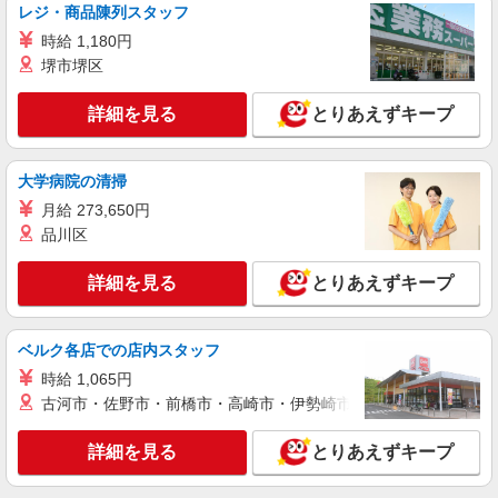
レジ・商品陳列スタッフ
デイサービス 調理スタッフ（ミールケアクル
時給 1,180円
ー）
堺市堺区
時給1,226円〜1,270円 ★土・祝日は時給100円
アップ！ ※給与幅は資格・経験等による
詳細を見る
とりあえずキープ
東京都渋谷区桜丘町11-8
詳細を見る
キープ
大学病院の清掃
月給 273,650円
パート
品川区
株式会社ニッコクトラスト 文化学園（281）
大学・専門学校内食堂の調理補助
詳細を見る
とりあえずキープ
時給1,246円 ※詳細は面接の際にご説明いたし
ます 【試用期間】 試用期間：有（2ヶ月） 試用期
間中の労働条件：変更なし
東京都渋谷区代々木3-22-1
ベルク各店での店内スタッフ
時給 1,065円
詳細を見る
キープ
古河市・佐野市・前橋市・高崎市・伊勢崎市・太田市・館林市・
アルバイト
パート
詳細を見る
とりあえずキープ
ケンタッキーフライドチキン 京王笹塚店
カウンター・キッチンスタッフ ＜優先募集日