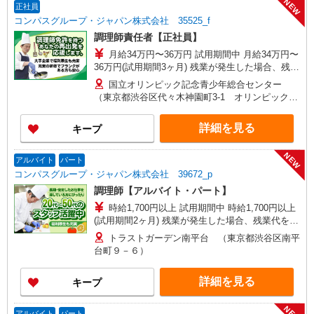
NEW
正社員
コンパスグループ・ジャパン株式会社 35525_f
調理師責任者【正社員】
月給34万円〜36万円 試用期間中 月給34万円〜
36万円(試用期間3ヶ月) 残業が発生した場合、残業
代を1分単位で別途支給します。 ※給与は経験や
国立オリンピック記念青少年総合センター
前職給与に応じて決定します。
（東京都渋谷区代々木神園町3-1 オリンピック記
念青少年総合センタ2F）
詳細を見る
キープ
NEW
アルバイト
パート
コンパスグループ・ジャパン株式会社 39672_p
調理師【アルバイト・パート】
時給1,700円以上 試用期間中 時給1,700円以上
(試用期間2ヶ月) 残業が発生した場合、残業代を1
分単位で別途支給します。
トラストガーデン南平台 （東京都渋谷区南平
台町９－６）
詳細を見る
キープ
NEW
アルバイト
パート