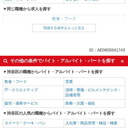
同じ職種から求人を探す
飲食・フード
調理・調理補助・調理師
関連する条件をもっと見る
同じ特徴から求人を探す
ミドル（40代～）活躍中
交通費支給
ID：AE0805841743
社会保険あり
社員登用あり
その他の条件でバイト・アルバイト・パートを探す
週2～3日勤務OK
短時間勤務（1日4h以内）OK
渋谷区の職種からバイト・アルバイト・パートを探す
深夜
副業・WワークOK
まかない・食事補助
飲食・フード
営業
IT・クリエイティブ
清掃・警備・ビルメンテナンス・
設備管理
販売・接客サービス
医療・介護・福祉
渋谷区の人気の職種からバイト・アルバイト・パートを探す
スイーツ・ケーキ・パン
入出庫・商品管理・検品・検査