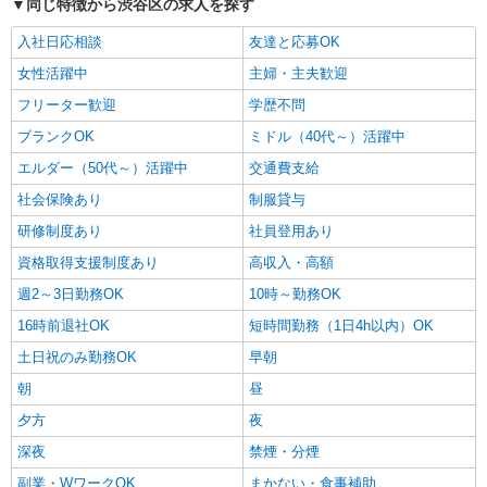
同じ特徴から渋谷区の求人を探す
入社日応相談
友達と応募OK
女性活躍中
主婦・主夫歓迎
フリーター歓迎
学歴不問
ブランクOK
ミドル（40代～）活躍中
エルダー（50代～）活躍中
交通費支給
社会保険あり
制服貸与
研修制度あり
社員登用あり
資格取得支援制度あり
高収入・高額
週2～3日勤務OK
10時～勤務OK
16時前退社OK
短時間勤務（1日4h以内）OK
土日祝のみ勤務OK
早朝
朝
昼
夕方
夜
深夜
禁煙・分煙
副業・WワークOK
まかない・食事補助