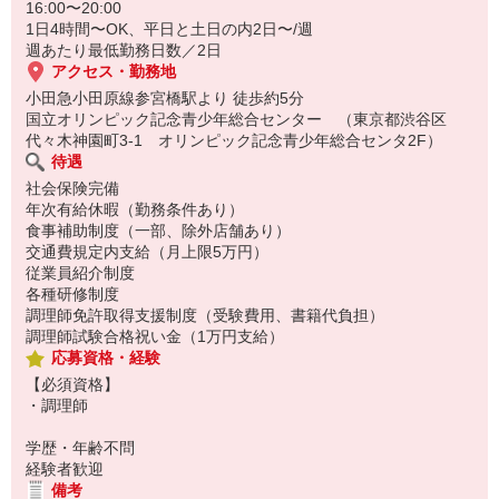
16:00〜20:00
1日4時間〜OK、平日と土日の内2日〜/週
週あたり最低勤務日数／2日
アクセス・勤務地
小田急小田原線参宮橋駅より 徒歩約5分
国立オリンピック記念青少年総合センター （東京都渋谷区
代々木神園町3-1 オリンピック記念青少年総合センタ2F）
待遇
社会保険完備
年次有給休暇（勤務条件あり）
食事補助制度（一部、除外店舗あり）
交通費規定内支給（月上限5万円）
従業員紹介制度
各種研修制度
調理師免許取得支援制度（受験費用、書籍代負担）
調理師試験合格祝い金（1万円支給）
応募資格・経験
【必須資格】
・調理師
学歴・年齢不問
経験者歓迎
備考