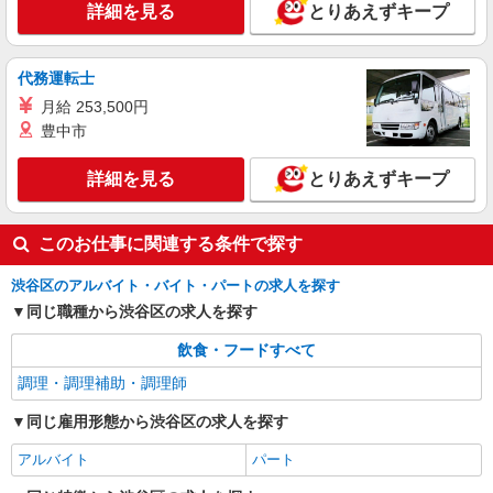
アルバイト
パート
詳細を見る
とりあえずキープ
ケンタッキーフライドチキン 初台店
カウンター・キッチンスタッフ ＜優先募集日
時＞土日祝 フルタイム
代務運転士
時給1300円 ＜高校生＞時給1250円
月給 253,500円
東京都渋谷区本町1-2-5 初台AIビル1F
豊中市
詳細を見る
詳細を見る
とりあえずキープ
キープ
このお仕事に関連する条件で探す
渋谷区のアルバイト・バイト・パートの求人を探す
同じ職種から渋谷区の求人を探す
飲食・フードすべて
調理・調理補助・調理師
同じ雇用形態から渋谷区の求人を探す
アルバイト
パート