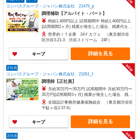
コンパスグループ・ジャパン株式会社 21475_p
調理補助【アルバイト・パート】
時給1,400円以上 試用期間中 時給1,400円以上
(試用期間2ヶ月) 残業が発生した場合、残業代を1
分単位で別途支給します。
世界的ＩＴ企業 24Ｆカフェ （東京都渋谷
区渋谷3-21-3 渋谷ストリーム 24F）
詳細を見る
キープ
NEW
正社員
コンパスグループ・ジャパン株式会社 21051_f
調理師【正社員】
月給30万円〜35万円 試用期間中 月給30万円〜
35万円(試用期間3ヶ月) 残業が発生した場合、残業
代を1分単位で別途支給します。 ※給与は経験や
全国設計事務所健康保険組合 （東京都渋谷区
前職給与に応じて決定します。
千駄ヶ谷2-37-9）
詳細を見る
キープ
NEW
正社員