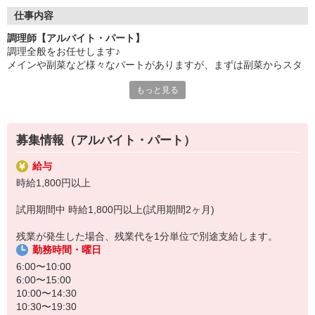
●20代〜50代の幅広い年代のスタッフが活躍中
仕事内容
主婦(夫)・フリーター・学生の方等、幅広い年代のスタッフが活
調理師【アルバイト・パート】
躍中
調理全般をお任せします♪
メインや副菜など様々なパートがありますが、まずは副菜からスタ
●安心の教育体制
ート。
入社後は先輩たちが優しくフォローしながら進めますので、
もっと見る
安心してお仕事を始められます。
《1日の流れ》
1.調理の準備
【会社について】
器具のスイッチやガスを点けます
給食受託の外資系大手企業、コンパスグループ・ジャパン。
募集情報（アルバイト・パート）
2.食材の確認と下ごしらえ
全国約1,500ヵ所で「コントラクトフードサービス」を展開して
3.調理スタート
います
給与
4.自分の持ち場が終了したら他の人のお手伝い
時給1,800円以上
レシピやメニューもきちんとあり、メイン担当や副菜担当等、
試用期間中 時給1,800円以上(試用期間2ヶ月)
担当を分けて調理を進めますので、ブランクがある方もご安心下さ
い♪
残業が発生した場合、残業代を1分単位で別途支給します。
勤務時間・曜日
6:00〜10:00
6:00〜15:00
10:00〜14:30
10:30〜19:30