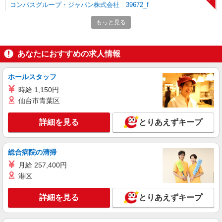
コンパスグループ・ジャパン株式会社 39672_f
シェフ【正社員】
もっと見る
月給28万円〜33万円 試用期間中 月給28万円〜
33万円(試用期間3ヶ月) 残業が発生した場合、残業
代を1分単位で別途支給します。 ▼理論年収（基
トラストガーデン南平台 （東京都渋谷区南平
あなたにおすすめの求人情報
本給12ヵ月＋賞与） 3,780,000〜4,620,000円 ▼
台町９－６）
想定年収（理論年収＋残業20H/月）
4,250,930〜5,195,581円 ※給与は経験や前職給与
ホールスタッフ
詳細を見る
キープ
に応じて決定します。
時給 1,150円
NEW
仙台市青葉区
アルバイト
パート
コンパスグループ・ジャパン株式会社 21051_p
詳細を見る
とりあえずキープ
調理員【アルバイト・パート】
時給1,900円以上 試用期間中 時給1,900円以上
(試用期間2ヶ月) 残業が発生した場合、残業代を1
総合病院の清掃
分単位で別途支給します。
全国設計事務所健康保険組合 （東京都渋谷区
月給 257,400円
千駄ヶ谷2-37-9）
港区
詳細を見る
キープ
詳細を見る
とりあえずキープ
パート
ツクイ渋谷桜丘（デイサービス）