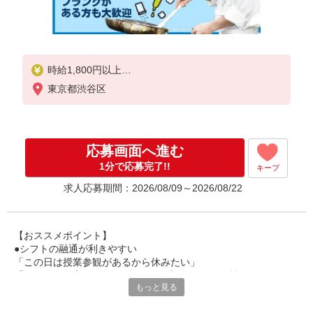
時給1,800円以上
東京都渋谷区
試用期間中 時給1,800円以上(試用期間2ヶ月)
残業が発生した場合、残業代を1分単位で別途支給し
ます。
応募画面へ進む
1分で応募完了!!
キープ
求人応募期間：2026/08/09～2026/08/22
【おススメポイント】
●シフトの融通が利きやすい
「この日は授業参観があるから休みたい」
「その日は予定があるのでシフトを調整したい」等
もっと見る
家庭や趣味の都合にも柔軟に対応しますので、お気軽にご相談く
ださい