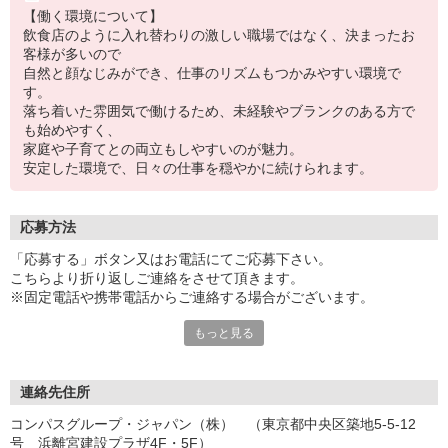
【働く環境について】
飲食店のように入れ替わりの激しい職場ではなく、決まったお
客様が多いので
自然と顔なじみができ、仕事のリズムもつかみやすい環境で
す。
落ち着いた雰囲気で働けるため、未経験やブランクのある方で
も始めやすく、
家庭や子育てとの両立もしやすいのが魅力。
安定した環境で、日々の仕事を穏やかに続けられます。
応募方法
「応募する」ボタン又はお電話にてご応募下さい。
こちらより折り返しご連絡をさせて頂きます。
※固定電話や携帯電話からご連絡する場合がございます。
もっと見る
【WEB応募受付後の流れ】
［1］「応募する」ボタンよりご応募下さい♪
↓
［2］携帯のショートメッセージ（SMS）に質問フォームをお送り
連絡先住所
させて頂きますので、
コンパスグループ・ジャパン（株） （東京都中央区築地5-5-12
メッセージに従ってご質問にご回答頂き、ご都合の良い面接日
号 浜離宮建設プラザ4F・5F）