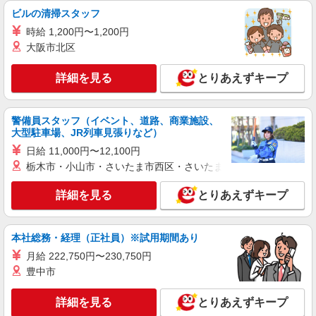
時＞平日（月〜金） 9:00〜14:00
ビルの清掃スタッフ
時給1300円 ＜高校生＞時給1250円
時給 1,200円〜1,200円
東京都渋谷区笹塚1-55-16 クラウン街
大阪市北区
詳細を見る
詳細を見る
キープ
とりあえずキープ
アルバイト
パート
警備員スタッフ（イベント、道路、商業施設、
ケンタッキーフライドチキン 京王笹塚店
大型駐車場、JR列車見張りなど）
カウンター・キッチンスタッフ ＜優先募集日
日給 11,000円〜12,100円
時＞平日（月〜金） 9:00〜14:00
栃木市・小山市・さいたま市西区・さいたま市岩槻区・久喜市・
時給1300円 ＜高校生＞時給1250円
東京都渋谷区笹塚1-55-16 クラウン街
詳細を見る
とりあえずキープ
詳細を見る
キープ
本社総務・経理（正社員）※試用期間あり
アルバイト
パート
月給 222,750円〜230,750円
ケンタッキーフライドチキン 恵比寿駅前店
豊中市
カウンター・キッチンスタッフ ＜優先募集日
時＞日曜 9:00〜14:00
詳細を見る
とりあえずキープ
時給1300円