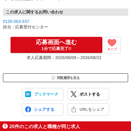
程をご選択ください♪
※携帯電話番号の登録不備等、SMSが配信されない場合には別途ご
連絡させて頂きます。
この求人に関するお問い合わせ
↓
0120-563-537
［3］面接実施。履歴書（写真貼付）をお持ちください。
担当：応募受付センター
面接では仕事内容や職場についてなど、気になることやご希望は
なんでもお聞かせくださいね。
↓
応募画面へ進む
［4］ 採用決定のご連絡。勤務開始日もお気軽にご相談ください。
1分で応募完了!!
キープ
【電話受付】
求人応募期間：2026/08/09～2026/08/22
10:00〜20:00 ※年末年始除く
閲覧履歴を見る
ブックマーク
ポストする
シェアする
URLをシェア
20
件のこの求人と職種が同じ求人