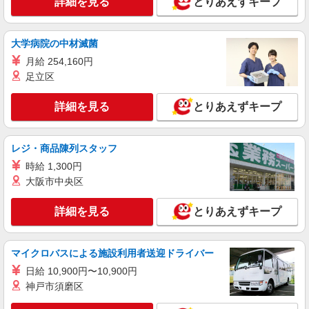
詳細を見る
とりあえずキープ
詳細を見る
キープ
大学病院の中材滅菌
アルバイト
パート
ケンタッキーフライドチキン 広尾店
月給 254,160円
カウンター・キッチンスタッフ ＜優先募集日
足立区
時＞月曜 フルタイム
詳細を見る
時給1300円
とりあえずキープ
東京都渋谷区広尾5-6-6広尾プラザ内
レジ・商品陳列スタッフ
詳細を見る
キープ
時給 1,300円
大阪市中央区
アルバイト
パート
ケンタッキーフライドチキン 幡ヶ谷南口
詳細を見る
とりあえずキープ
カウンター・キッチンスタッフ
時給1300円 ＜高校生＞時給1250円
東京都渋谷区幡ケ谷1-32-19
マイクロバスによる施設利用者送迎ドライバー
日給 10,900円〜10,900円
詳細を見る
キープ
神戸市須磨区