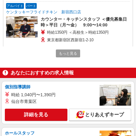
アルバイト
パート
ケンタッキーフライドチキン 新宿西口店
カウンター・キッチンスタッフ ＜優先募集日
時＞平日（月〜金） 9:00〜14:00
時給1350円 ＜高校生＞時給1350円
東京都新宿区西新宿1-2-10
詳細を見る
キープ
もっと見る
アルバイト
パート
あなたにおすすめの求人情報
ケンタッキーフライドチキン 早稲田駅前店
カウンター・キッチンスタッフ ＜優先募集日
時＞平日（月〜金） 9:00〜14:00
個別指導講師
時給1300円
時給 1,040円〜1,390円
仙台市青葉区
東京都新宿区馬場下町6-5
詳細を見る
とりあえずキープ
詳細を見る
キープ
アルバイト
パート
ホールスタッフ
コンパスグループ・ジャパン株式会社 31905_p