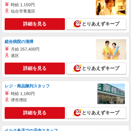
時給 1,150円
調理員【アルバイト・パート】
仙台市青葉区
時給1,350円以上 試用期間中 時給1,350円以上
(試用期間2ヶ月) 残業が発生した場合、残業代を1
分単位で別途支給します。
詳細を見る
とりあえずキープ
東京都庁 （東京都新宿区西新宿2‐8‐1 東京
都庁第一本庁舎32階）
総合病院の清掃
詳細を見る
キープ
月給 257,400円
港区
アルバイト
パート
コンパスグループ・ジャパン株式会社 21760_p
詳細を見る
とりあえずキープ
調理師【アルバイト・パート】
時給1,550円以上 試用期間中 時給1,550円以上
(試用期間2ヶ月) 残業が発生した場合、残業代を1
レジ・商品陳列スタッフ
分単位で別途支給します。
大成建設本社 （東京都新宿区西新宿1-25-1
時給 1,180円
新宿センタービル6階）
堺市堺区
詳細を見る
キープ
詳細を見る
とりあえずキープ
アルバイト
パート
コンパスグループ・ジャパン株式会社 20464_p
ベルク各店での店内スタッフ