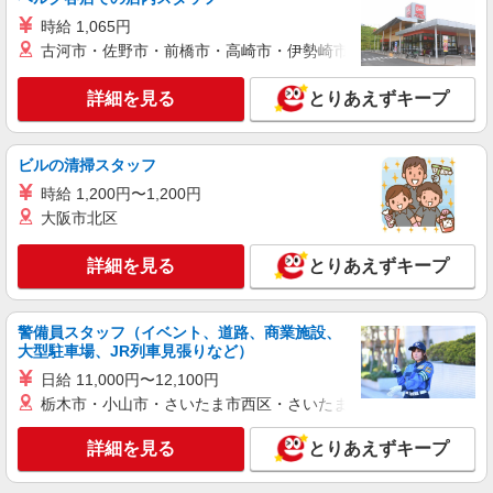
調理補助【アルバイト・パート】
時給 1,065円
時給1,300円以上 試用期間中 時給1,300円以上
古河市・佐野市・前橋市・高崎市・伊勢崎市・太田市・館林市・
(試用期間2ヶ月) 残業が発生した場合、残業代を1
分単位で別途支給します。
新宿ルミネ1店キャフェテリア （東京都新宿
詳細を見る
とりあえずキープ
区西新宿1-1-5 新宿ルミネ1 8階）
詳細を見る
キープ
ビルの清掃スタッフ
時給 1,200円〜1,200円
アルバイト
パート
大阪市北区
コンパスグループ・ジャパン株式会社 21760_p
調理補助【アルバイト・パート】
詳細を見る
とりあえずキープ
時給1,280円以上 試用期間中 時給1,280円以上
(試用期間2ヶ月) 残業が発生した場合、残業代を1
分単位で別途支給します。
大成建設本社 （東京都新宿区西新宿1-25-1
警備員スタッフ（イベント、道路、商業施設、
新宿センタービル6階）
大型駐車場、JR列車見張りなど）
日給 11,000円〜12,100円
詳細を見る
キープ
栃木市・小山市・さいたま市西区・さいたま市岩槻区・久喜市・
アルバイト
パート
詳細を見る
とりあえずキープ
コンパスグループ・ジャパン株式会社 20418_p
調理員【アルバイト・パート】