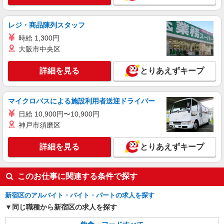
時給1,400円以上 試用期間中 時給1,400円以上
(試用期間2ヶ月) 残業が発生した場合、残業代を1
分単位で別途支給します。
楽天新宿イーストサイドスクエア （東京都新
レジ・商品陳列スタッフ
宿区新宿6-27-30 新宿ESS16F）
時給 1,300円
大阪市中央区
詳細を見る
キープ
詳細を見る
とりあえずキープ
アルバイト
パート
コンパスグループ・ジャパン株式会社 21238_p
調理補助【アルバイト・パート】
マイクロバスによる施設利用者送迎ドライバー
時給1,400円以上 試用期間中 時給1,400円以上
日給 10,900円〜10,900円
(試用期間2ヶ月) 残業が発生した場合、残業代を1
神戸市須磨区
分単位で別途支給します。
大日本印刷市ヶ谷 （東京都新宿区市谷加賀町
1-1-1 DNP加賀町ビル5F）
詳細を見る
とりあえずキープ
詳細を見る
キープ
このお仕事に関連する条件で探す
新宿区のアルバイト・バイト・パートの求人を探す
同じ職種から新宿区の求人を探す