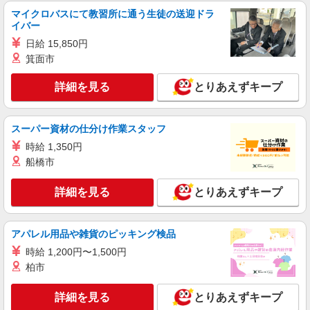
マイクロバスにて教習所に通う生徒の送迎ドラ
時給1,300円以上 試用期間中 時給1,300円以上
イバー
(試用期間2ヶ月) 残業が発生した場合、残業代を1
分単位で別途支給します。
日給 15,850円
新宿ルミネ2店キャフェ （東京都新宿区新宿
箕面市
3-38-2 新宿ルミネ2 3階）
詳細を見る
とりあえずキープ
詳細を見る
キープ
アルバイト
パート
スーパー資材の仕分け作業スタッフ
コンパスグループ・ジャパン株式会社 39538_p
時給 1,350円
調理師【アルバイト・パート】
船橋市
時給1,700円以上 試用期間中 時給1,700円以上
(試用期間2ヶ月) 残業が発生した場合、残業代を1
詳細を見る
とりあえずキープ
分単位で別途支給します。
グランダ四谷 （東京都新宿区四谷本塩町13-
11）
アパレル用品や雑貨のピッキング検品
詳細を見る
キープ
時給 1,200円〜1,500円
柏市
アルバイト
パート
コンパスグループ・ジャパン株式会社 39324_p
詳細を見る
とりあえずキープ
調理師【アルバイト・パート】