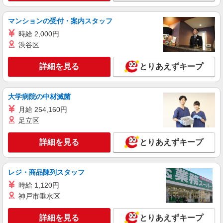
時給1,700円以上 試用期間中 時給1,700円以上
(試用期間2ヶ月) 残業が発生した場合、残業代を1
マンションの受付・案内スタッフ
分単位で別途支給します。
グランダ神楽坂 （東京都新宿区水道町1番3
時給 2,000円
号 グランダ神楽坂）
渋谷区
詳細を見る
キープ
詳細を見る
とりあえずキープ
アルバイト
パート
コンパスグループ・ジャパン株式会社 20464_p
大学病院の中材滅菌
調理員【アルバイト・パート】
月給 254,160円
時給1,300円以上 試用期間中 時給1,300円以上
足立区
(試用期間2ヶ月) 残業が発生した場合、残業代を1
分単位で別途支給します。
新宿ルミネ1店キャフェテリア （東京都新宿
詳細を見る
とりあえずキープ
区西新宿1-1-5 新宿ルミネ1 8階）
詳細を見る
キープ
レジ・商品陳列スタッフ
時給 1,120円
アルバイト
パート
神戸市垂水区
コンパスグループ・ジャパン株式会社 21568_p
調理補助【アルバイト・パート】
詳細を見る
とりあえずキープ