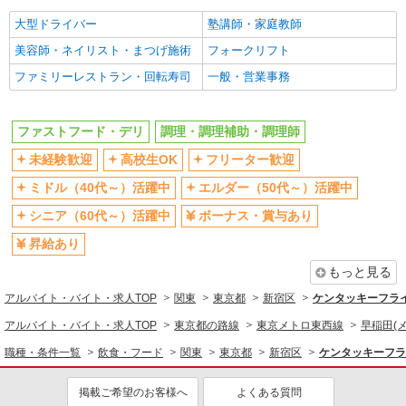
社会保険あり
まかない・食事補助
大型ドライバー
塾講師・家庭教師
社員登用あり
美容師・ネイリスト・まつげ施術
フォークリフト
同じ職種から求人を探す
ファミリーレストラン・回転寿司
一般・営業事務
飲食・フード
ファストフード・デリ
調理・調理補助・調理師
ファストフード・デリ
調理・調理補助・調理師
未経験歓迎
高校生OK
フリーター歓迎
同じ特徴から求人を探す
ミドル（40代～）活躍中
エルダー（50代～）活躍中
未経験歓迎
高校生OK
シニア（60代～）活躍中
ボーナス・賞与あり
ミドル（40代～）活躍中
ボーナス・賞与あり
昇給あり
週1日勤務OK
週2～3日勤務OK
もっと見る
短時間勤務（1日4h以内）OK
上場企業・上場企業のグループ会
社
アルバイト・バイト・求人TOP
関東
東京都
新宿区
ケンタッキーフラ
扶養内勤務OK
交通費支給
アルバイト・バイト・求人TOP
東京都の路線
東京メトロ東西線
早稲田(
社会保険あり
まかない・食事補助
職種・条件一覧
飲食・フード
関東
東京都
新宿区
ケンタッキーフラ
社員登用あり
掲載ご希望のお客様へ
よくある質問