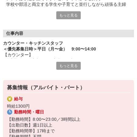
学校や部活と両立する学生や子育てと並行しながら頑張る主婦
（夫）など、
もっと見る
みんなから「働きやすい！」という声が上がっています♪
毎週希望を遠慮なくご相談ください！
＜ 未経験でも心配ナシ ＞
仕事内容
タブレットで動画や画像を見せながら丁寧に指導します！
カウンター・キッチンスタッフ
先輩によるレクチャーもあるので、
＜優先募集日時＞平日（月〜金） 9:00〜14:00
久しぶりのお仕事のパートさんや初アルバイトの学生さんも安心
【カウンター】
です♪
■お客様からの注文伺い、商品の用意
もっと見る
■サンド・ポテトの調理
オトクな従業員割引があるのも必見！まずは気軽にご応募を☆
■定期的な店内チェック・清掃
カフェ感覚で楽しく働けます♪
募集情報（アルバイト・パート）
【キッチン】 ※対面や接客はなし！
■チキンの調理
給与
こだわりの詰まったKFCのチキンをつくるお仕事です。
時給1300円
ひとつひとつ丁寧に粉をまぶして揚げる作業をお任せします。
勤務時間・曜日
カンタンな作業なので初めての方もスグに覚えられますし、
作業については丁寧に教えるから心配はいりません
【勤務時間】8:00〜23:00／3時間以上
【出勤日数】週1日以上
【勤務時間帯】17時まで
【勤務期間】不問