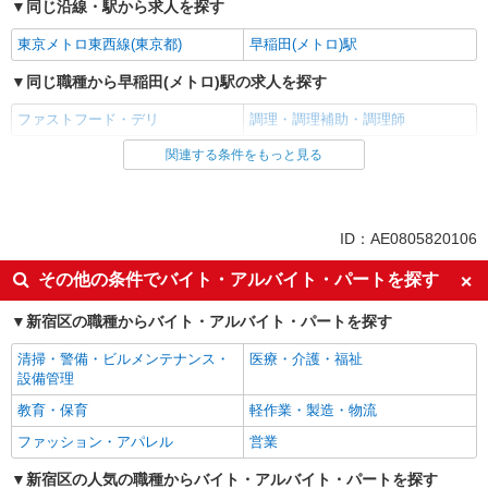
同じ沿線・駅から求人を探す
東京メトロ東西線(東京都)
早稲田(メトロ)駅
同じ職種から早稲田(メトロ)駅の求人を探す
ファストフード・デリ
調理・調理補助・調理師
関連する条件をもっと見る
同じ雇用形態から早稲田(メトロ)駅の求人を探す
アルバイト
パート
同じ特徴から早稲田(メトロ)駅の求人を探す
ID：AE0805820106
未経験歓迎
高校生OK
その他の条件でバイト・アルバイト・パートを探す
フリーター歓迎
ミドル（40代～）活躍中
新宿区の職種からバイト・アルバイト・パートを探す
エルダー（50代～）活躍中
シニア（60代～）活躍中
清掃・警備・ビルメンテナンス・
医療・介護・福祉
ボーナス・賞与あり
昇給あり
設備管理
週1日勤務OK
週2～3日勤務OK
教育・保育
軽作業・製造・物流
短時間勤務（1日4h以内）OK
上場企業・上場企業のグループ会
ファッション・アパレル
営業
社
扶養内勤務OK
新宿区の人気の職種からバイト・アルバイト・パートを探す
交通費支給