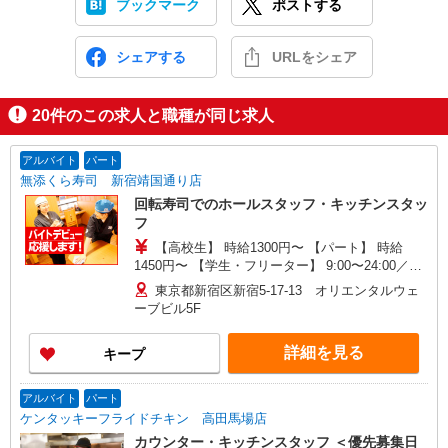
ブックマーク
ポストする
シェアする
URLをシェア
20
件のこの求人と職種が同じ求人
アルバイト
パート
無添くら寿司 新宿靖国通り店
回転寿司でのホールスタッフ・キッチンスタッ
フ
【高校生】 時給1300円〜 【パート】 時給
1450円〜 【学生・フリーター】 9:00〜24:00／時
給1450円〜 ※閉店作業含む、作業により終了時間
東京都新宿区新宿5-17-13 オリエンタルウェ
は前後する場合有 ※22:00以降は時給25％UP ◆プ
ーブビル5F
レオープンから2ヶ月間基本給より＋200円UP※研
修中は除く ◆土・日・祝日は時給50円UP ※研修
詳細を見る
キープ
時間（50h）は時給1226円
アルバイト
パート
ケンタッキーフライドチキン 高田馬場店
カウンター・キッチンスタッフ ＜優先募集日