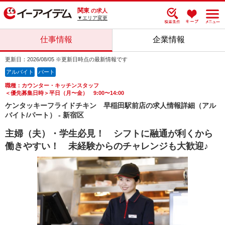
関東
の求人
▼エリア変更
仕事情報
企業情報
更新日：2026/08/05 ※更新日時点の最新情報です
アルバイト
パート
職種：カウンター・キッチンスタッフ
＜優先募集日時＞平日（月〜金） 9:00〜14:00
ケンタッキーフライドチキン 早稲田駅前店の求人情報詳細（アル
バイト/パート） - 新宿区
主婦（夫）・学生必見！ シフトに融通が利くから
働きやすい！ 未経験からのチャレンジも大歓迎♪