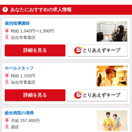
アルバイト
パート
あなたにおすすめの求人情報
ケンタッキーフライドチキン 早稲田駅前店
カウンター・キッチンスタッフ ＜優先募集日
時＞平日（月〜金） 9:00〜14:00
個別指導講師
時給1300円
時給 1,040円〜1,390円
仙台市青葉区
東京都新宿区馬場下町6-5
詳細を見る
とりあえずキープ
詳細を見る
キープ
アルバイト
パート
ホールスタッフ
ケンタッキーフライドチキン 新宿東宝ビル店
時給 1,150円
カウンター・キッチンスタッフ ＜優先募集日
仙台市青葉区
時＞土日祝 11:00〜17:00
時給1350円 ＜高校生＞時給1300円
詳細を見る
とりあえずキープ
東京都新宿区歌舞伎町1－19－1 FSビル
詳細を見る
キープ
総合病院の清掃
月給 257,400円
アルバイト
パート
港区
コンパスグループ・ジャパン株式会社 21238_p