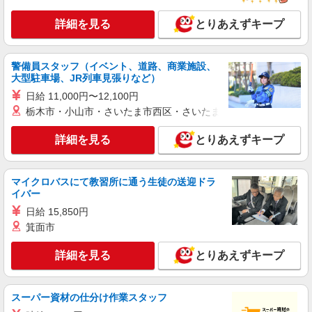
調理師【アルバイト・パート】
時給1,700円以上 試用期間中 時給1,700円以上
詳細を見る
とりあえずキープ
(試用期間2ヶ月) 残業が発生した場合、残業代を1
分単位で別途支給します。
グランダ四谷 （東京都新宿区四谷本塩町13-
11）
警備員スタッフ（イベント、道路、商業施設、
大型駐車場、JR列車見張りなど）
詳細を見る
キープ
日給 11,000円〜12,100円
栃木市・小山市・さいたま市西区・さいたま市岩槻区・久喜市・
アルバイト
パート
コンパスグループ・ジャパン株式会社 21760_p
詳細を見る
とりあえずキープ
調理補助【アルバイト・パート】
時給1,280円以上 試用期間中 時給1,280円以上
マイクロバスにて教習所に通う生徒の送迎ドラ
(試用期間2ヶ月) 残業が発生した場合、残業代を1
イバー
分単位で別途支給します。
大成建設本社 （東京都新宿区西新宿1-25-1
日給 15,850円
新宿センタービル6階）
箕面市
詳細を見る
キープ
詳細を見る
とりあえずキープ
アルバイト
パート
コンパスグループ・ジャパン株式会社 39324_p
スーパー資材の仕分け作業スタッフ
調理師【アルバイト・パート】