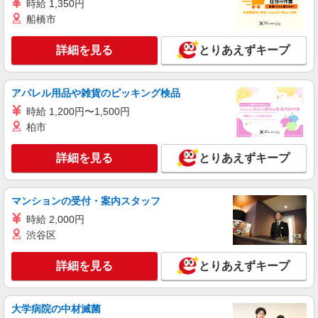
時給 1,350円
時給1,700円以上 試用期間中 時給1,700円以上
船橋市
(試用期間2ヶ月) 残業が発生した場合、残業代を1
分単位で別途支給します。
グランダ神楽坂 （東京都新宿区水道町1番3
詳細を見る
とりあえずキープ
号 グランダ神楽坂）
詳細を見る
キープ
アパレル用品や雑貨のピッキング検品
時給 1,200円〜1,500円
アルバイト
パート
柏市
コンパスグループ・ジャパン株式会社 21568_p
調理補助【アルバイト・パート】
詳細を見る
とりあえずキープ
時給1,400円以上 試用期間中 時給1,400円以上
(試用期間2ヶ月) 残業が発生した場合、残業代を1
分単位で別途支給します。
楽天新宿イーストサイドスクエア （東京都新
マンションの受付・案内スタッフ
宿区新宿6-27-30 新宿ESS16F）
時給 2,000円
渋谷区
詳細を見る
キープ
詳細を見る
とりあえずキープ
アルバイト
パート
コンパスグループ・ジャパン株式会社 31905_p
調理員【アルバイト・パート】
大学病院の中材滅菌