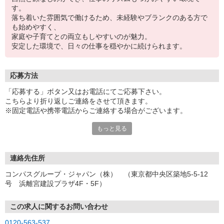
す。
落ち着いた雰囲気で働けるため、未経験やブランクのある方で
も始めやすく、
家庭や子育てとの両立もしやすいのが魅力。
安定した環境で、日々の仕事を穏やかに続けられます。
応募方法
「応募する」ボタン又はお電話にてご応募下さい。
こちらより折り返しご連絡をさせて頂きます。
※固定電話や携帯電話からご連絡する場合がございます。
もっと見る
【WEB応募受付後の流れ】
［1］「応募する」ボタンよりご応募下さい♪
↓
［2］携帯のショートメッセージ（SMS）に質問フォームをお送り
連絡先住所
させて頂きますので、
コンパスグループ・ジャパン（株） （東京都中央区築地5-5-12
メッセージに従ってご質問にご回答頂き、ご都合の良い面接日
号 浜離宮建設プラザ4F・5F）
程をご選択ください♪
※携帯電話番号の登録不備等、SMSが配信されない場合には別途ご
連絡させて頂きます。
この求人に関するお問い合わせ
↓
0120-563-537