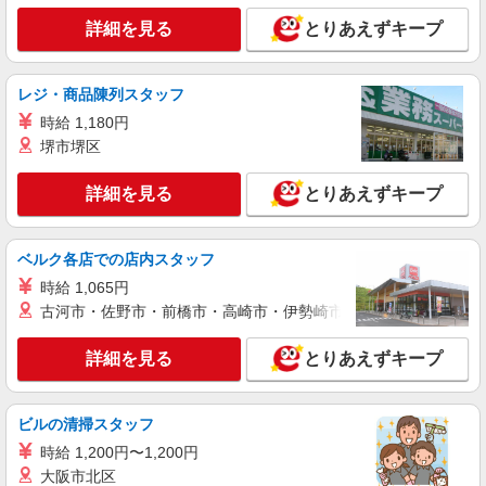
調理補助【アルバイト・パート】
詳細を見る
とりあえずキープ
時給1,400円以上 試用期間中 時給1,400円以上
(試用期間2ヶ月) 残業が発生した場合、残業代を1
分単位で別途支給します。
大日本印刷市ヶ谷 （東京都新宿区市谷加賀町
レジ・商品陳列スタッフ
1-1-1 DNP加賀町ビル5F）
時給 1,180円
堺市堺区
詳細を見る
キープ
詳細を見る
とりあえずキープ
アルバイト
パート
コンパスグループ・ジャパン株式会社 31905_p
調理師【アルバイト・パート】
ベルク各店での店内スタッフ
時給1,500円以上 試用期間中 時給1,500円以上
時給 1,065円
(試用期間2ヶ月) 残業が発生した場合、残業代を1
古河市・佐野市・前橋市・高崎市・伊勢崎市・太田市・館林市・
分単位で別途支給します。
東京都庁 （東京都新宿区西新宿2‐8‐1 東京
都庁第一本庁舎32階）
詳細を見る
とりあえずキープ
詳細を見る
キープ
ビルの清掃スタッフ
アルバイト
パート
時給 1,200円〜1,200円
コンパスグループ・ジャパン株式会社 39538_p
大阪市北区