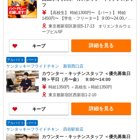
フ
【高校生】 時給1300円〜 【パート】 時給
1450円〜 【学生・フリーター】 9:00〜24:00／時
給1450円〜 ※閉店作業含む、作業により終了時間
東京都新宿区新宿5-17-13 オリエンタルウェ
は前後する場合有 ※22:00以降は時給25％UP ◆プ
ーブビル5F
レオープンから2ヶ月間基本給より＋200円UP※研
修中は除く ◆土・日・祝日は時給50円UP ※研修
詳細を見る
キープ
時間（50h）は時給1226円
アルバイト
パート
ケンタッキーフライドチキン 新宿西口店
カウンター・キッチンスタッフ ＜優先募集日
時＞平日（月〜金） 9:00〜14:00
時給1350円 ＜高校生＞時給1350円
東京都新宿区西新宿1-2-10
詳細を見る
キープ
アルバイト
パート
ケンタッキーフライドチキン 四谷駅前店
カウンター・キッチンスタッフ ＜優先募集日