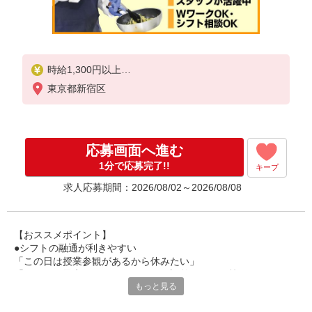
時給1,300円以上
東京都新宿区
試用期間中 時給1,300円以上(試用期間2ヶ月)
残業が発生した場合、残業代を1分単位で別途支給し
ます。
応募画面へ進む
1分で応募完了!!
キープ
求人応募期間：2026/08/02～2026/08/08
【おススメポイント】
●シフトの融通が利きやすい
「この日は授業参観があるから休みたい」
「その日は予定があるのでシフトを調整したい」等
もっと見る
家庭や趣味の都合にも柔軟に対応しますので、お気軽にご相談く
ださい