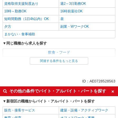
資格取得支援制度あり
週2～3日勤務OK
10時～勤務OK
16時前退社OK
短時間勤務（1日4h以内）OK
昼
夕方
副業・WワークOK
まかない・食事補助
同じ職種から求人を探す
飲食・フード
調理・調理補助・調理師
関連する条件をもっと見る
同じ特徴から求人を探す
ミドル（40代～）活躍中
交通費支給
ID：AE0728528563
社会保険あり
社員登用あり
その他の条件でバイト・アルバイト・パートを探す
週2～3日勤務OK
短時間勤務（1日4h以内）OK
新宿区の職種からバイト・アルバイト・パートを探す
副業・WワークOK
まかない・食事補助
販売・接客サービス
建築・設備・アクティブワーク
教育・保育
オフィスワーク・事務