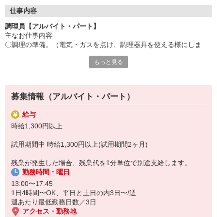
●20代〜50代の幅広い年代のスタッフが活躍中
仕事内容
主婦(夫)・フリーター・学生の方等、幅広い年代のスタッフが活
調理員【アルバイト・パート】
躍中
主なお仕事内容
〇調理の準備。（電気・ガスを点け、調理器具を使える様にしま
●安心の教育体制
す）
入社後は先輩たちが優しくフォローしながら進めますので、
もっと見る
〇食材の確認と下ごしらえ（献立に合わせて皮むき等、下ごしらえ
安心してお仕事を始められます。
を行います。）
〇調理開始（レシピに沿って調理をしていきます）
【会社について】
給食受託の外資系大手企業、コンパスグループ・ジャパン。
募集情報（アルバイト・パート）
「メイン担当」「副菜担当」「盛り付け担当」等、メニューや作業
全国約1,500ヵ所で「コントラクトフードサービス」を展開して
ごとに
います
給与
担当が決まっているため、ブランクがある方も安心♪
時給1,300円以上
普段から料理をしており包丁や鍋・フライパンなどの調理器具を使
試用期間中 時給1,300円以上(試用期間2ヶ月)
い慣れている方や、
調理のお仕事の経験のある方を募集しています
残業が発生した場合、残業代を1分単位で別途支給します。
勤務時間・曜日
13:00〜17:45
1日4時間〜OK、平日と土日の内3日〜/週
週あたり最低勤務日数／3日
アクセス・勤務地