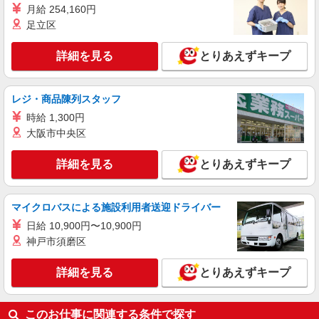
時給1,350円以上 試用期間中 時給1,350円以上
月給 254,160円
(試用期間2ヶ月) 残業が発生した場合、残業代を1
足立区
分単位で別途支給します。
東京都庁 （東京都新宿区西新宿2‐8‐1 東京
都庁第一本庁舎32階）
詳細を見る
とりあえずキープ
詳細を見る
キープ
レジ・商品陳列スタッフ
アルバイト
パート
時給 1,300円
コンパスグループ・ジャパン株式会社 20418_p
大阪市中央区
調理補助【アルバイト・パート】
時給1,300円以上 試用期間中 時給1,300円以上
詳細を見る
とりあえずキープ
(試用期間2ヶ月) 残業が発生した場合、残業代を1
分単位で別途支給します。
新宿ルミネ2店キャフェ （東京都新宿区新宿
3-38-2 新宿ルミネ2 3階）
マイクロバスによる施設利用者送迎ドライバー
日給 10,900円〜10,900円
詳細を見る
キープ
神戸市須磨区
アルバイト
パート
詳細を見る
とりあえずキープ
コンパスグループ・ジャパン株式会社 21760_p
調理員【アルバイト・パート】
このお仕事に関連する条件で探す
時給1,450円以上 試用期間中 時給1,450円以上