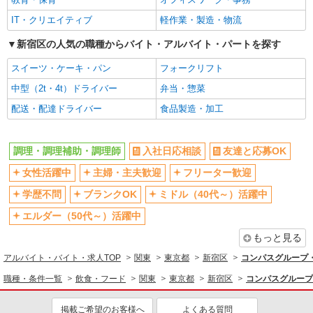
IT・クリエイティブ
軽作業・製造・物流
新宿区の人気の職種からバイト・アルバイト・パートを探す
スイーツ・ケーキ・パン
フォークリフト
中型（2t・4t）ドライバー
弁当・惣菜
配送・配達ドライバー
食品製造・加工
調理・調理補助・調理師
入社日応相談
友達と応募OK
女性活躍中
主婦・主夫歓迎
フリーター歓迎
学歴不問
ブランクOK
ミドル（40代～）活躍中
エルダー（50代～）活躍中
もっと見る
アルバイト・バイト・求人TOP
関東
東京都
新宿区
コンパスグループ・
職種・条件一覧
飲食・フード
関東
東京都
新宿区
コンパスグループ
掲載ご希望のお客様へ
よくある質問