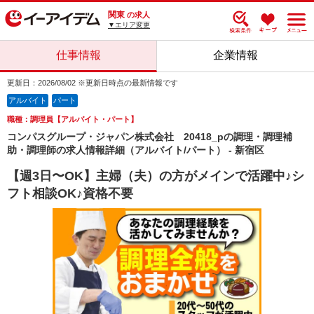
関東
の求人
▼エリア変更
仕事情報
企業情報
更新日：2026/08/02 ※更新日時点の最新情報です
アルバイト
パート
職種：調理員【アルバイト・パート】
コンパスグループ・ジャパン株式会社 20418_pの調理・調理補
助・調理師の求人情報詳細（アルバイト/パート） - 新宿区
【週3日〜OK】主婦（夫）の方がメインで活躍中♪シ
フト相談OK♪資格不要