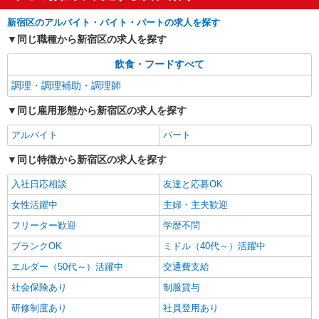
(試用期間2ヶ月) 残業が発生した場合、残業代を1
新宿区のアルバイト・バイト・パートの求人を探す
分単位で別途支給します。
大成建設本社 （東京都新宿区西新宿1-25-1
同じ職種から新宿区の求人を探す
新宿センタービル6階）
飲食・フードすべて
詳細を見る
キープ
調理・調理補助・調理師
同じ雇用形態から新宿区の求人を探す
アルバイト
パート
同じ特徴から新宿区の求人を探す
入社日応相談
友達と応募OK
女性活躍中
主婦・主夫歓迎
フリーター歓迎
学歴不問
ブランクOK
ミドル（40代～）活躍中
エルダー（50代～）活躍中
交通費支給
社会保険あり
制服貸与
研修制度あり
社員登用あり