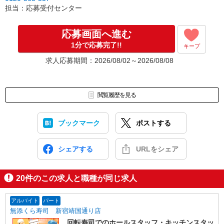
［3］面接実施。履歴書（写真貼付）をお持ちください。
担当：応募受付センター
面接では仕事内容や職場についてなど、気になることやご希望は
なんでもお聞かせくださいね。
↓
応募画面へ進む
［4］ 採用決定のご連絡。勤務開始日もお気軽にご相談ください。
1分で応募完了!!
キープ
【電話受付】
求人応募期間：2026/08/02～2026/08/08
10:00〜20:00 ※年末年始除く
閲覧履歴を見る
ブックマーク
ポストする
シェアする
URLをシェア
20
件のこの求人と職種が同じ求人
アルバイト
パート
無添くら寿司 新宿靖国通り店
回転寿司でのホールスタッフ・キッチンスタッ