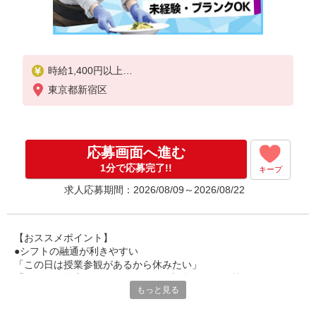
時給1,400円以上
東京都新宿区
試用期間中 時給1,400円以上(試用期間2ヶ月)
残業が発生した場合、残業代を1分単位で別途支給し
ます。
応募画面へ進む
1分で応募完了!!
キープ
求人応募期間：2026/08/09～2026/08/22
【おススメポイント】
●シフトの融通が利きやすい
「この日は授業参観があるから休みたい」
「その日は予定があるのでシフトを調整したい」等
もっと見る
家庭や趣味の都合にも柔軟に対応しますので、お気軽にご相談く
ださい