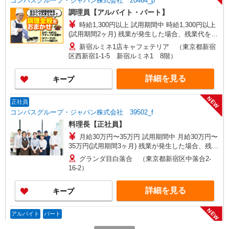
コンパスグループ・ジャパン株式会社 20464_p
調理員【アルバイト・パート】
時給1,300円以上 試用期間中 時給1,300円以上
(試用期間2ヶ月) 残業が発生した場合、残業代を1
分単位で別途支給します。
新宿ルミネ1店キャフェテリア （東京都新宿
区西新宿1-1-5 新宿ルミネ1 8階）
詳細を見る
キープ
NEW
正社員
コンパスグループ・ジャパン株式会社 39502_f
料理長【正社員】
月給30万円〜35万円 試用期間中 月給30万円〜
35万円(試用期間3ヶ月) 残業が発生した場合、残業
代を1分単位で別途支給します。 ▼理論年収（基
グランダ目白落合 （東京都新宿区中落合2-
本給12ヵ月＋賞与） 4,200,000〜5,320,000円 ▼
16-2）
想定年収（理論年収＋残業20H/月）
4,723,256〜5,982,791円 ※給与は経験や前職給与
詳細を見る
キープ
に応じて決定します。
NEW
アルバイト
パート
コンパスグループ・ジャパン株式会社 20464_p