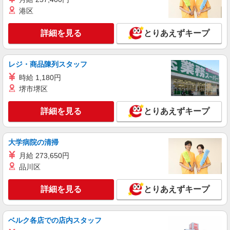
調理師【アルバイト・パート】
港区
時給1,700円以上 試用期間中 時給1,700円以上
(試用期間2ヶ月) 残業が発生した場合、残業代を1
詳細を見る
とりあえずキープ
分単位で別途支給します。
グランダ四谷 （東京都新宿区四谷本塩町13-
11）
レジ・商品陳列スタッフ
詳細を見る
キープ
時給 1,180円
堺市堺区
NEW
アルバイト
パート
コンパスグループ・ジャパン株式会社 39502_p
詳細を見る
とりあえずキープ
調理補助【アルバイト・パート】
時給1,400円以上 試用期間中 時給1,400円以上
(試用期間2ヶ月) 残業が発生した場合、残業代を1
大学病院の清掃
分単位で別途支給します。
グランダ目白落合 （東京都新宿区中落合2-
月給 273,650円
16-2）
品川区
詳細を見る
キープ
詳細を見る
とりあえずキープ
NEW
アルバイト
パート
コンパスグループ・ジャパン株式会社 21760_p
ベルク各店での店内スタッフ
調理師【アルバイト・パート】