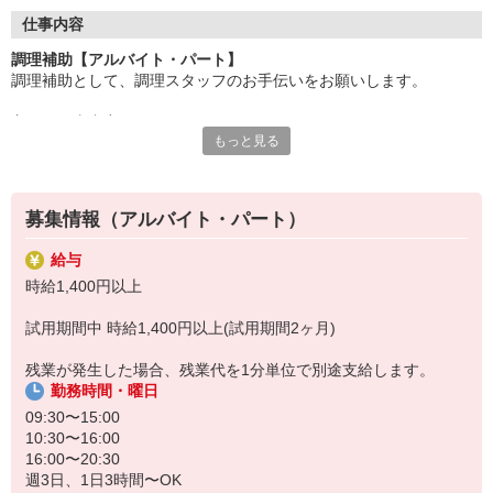
●20代〜50代の幅広い年代のスタッフが活躍中
仕事内容
主婦(夫)・フリーター・学生の方等、幅広い年代のスタッフが活
調理補助【アルバイト・パート】
躍中
調理補助として、調理スタッフのお手伝いをお願いします。
●安心の教育体制
主なお仕事内容
入社後は先輩たちが優しくフォローしながら進めますので、
もっと見る
〇小鉢や付け合わせをお皿に盛り付ける
安心してお仕事を始められます。
〇キッチンの片付け
〇料理提供の準備、洗い場
【会社について】
給食受託の外資系大手企業、コンパスグループ・ジャパン。
募集情報（アルバイト・パート）
調理員が調理を行う為、包丁などは基本的には使いません。
全国約1,500ヵ所で「コントラクトフードサービス」を展開して
料理が苦手、普段は料理をあまりしないという方もご安心下さい♪
います
給与
盛り付けのお仕事が終わったら、料理提供の準備や洗い場など、
時給1,400円以上
別の担当のお手伝いをお願いすることもあります◎
試用期間中 時給1,400円以上(試用期間2ヶ月)
残業が発生した場合、残業代を1分単位で別途支給します。
勤務時間・曜日
09:30〜15:00
10:30〜16:00
16:00〜20:30
週3日、1日3時間〜OK