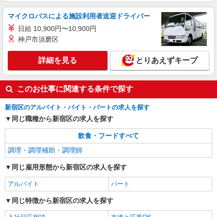
マイクロバスによる施設利用者送迎ドライバー
詳細を見る
キープ
日給 10,900円〜10,900円
神戸市須磨区
アルバイト
パート
ケンタッキーフライドチキン ヨークフーズ新宿富久店
詳細を見る
とりあえずキープ
カウンター・キッチンスタッフ ＜優先募集日
時＞平日（月〜金） 9:00〜14:00
時給1350円 ＜高校生＞時給1300円
このお仕事に関連する条件で探す
東京都新宿区富久町17-2
新宿区のアルバイト・バイト・パートの求人を探す
詳細を見る
同じ職種から新宿区の求人を探す
キープ
飲食・フードすべて
調理・調理補助・調理師
同じ雇用形態から新宿区の求人を探す
アルバイト
パート
同じ特徴から新宿区の求人を探す