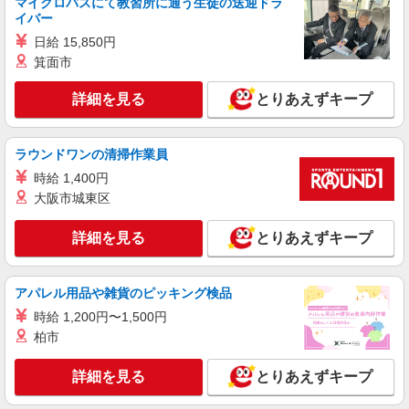
マイクロバスにて教習所に通う生徒の送迎ドラ
時給1,300円以上 試用期間中 時給1,300円以上
イバー
(試用期間2ヶ月) 残業が発生した場合、残業代を1
分単位で別途支給します。
日給 15,850円
新宿ルミネ2店キャフェ （東京都新宿区新宿
箕面市
3-38-2 新宿ルミネ2 3階）
詳細を見る
とりあえずキープ
詳細を見る
キープ
NEW
アルバイト
パート
ラウンドワンの清掃作業員
コンパスグループ・ジャパン株式会社 20418_p
時給 1,400円
調理員【アルバイト・パート】
大阪市城東区
時給1,300円以上 試用期間中 時給1,300円以上
(試用期間2ヶ月) 残業が発生した場合、残業代を1
詳細を見る
とりあえずキープ
分単位で別途支給します。
新宿ルミネ2店キャフェ （東京都新宿区新宿
3-38-2 新宿ルミネ2 3階）
アパレル用品や雑貨のピッキング検品
詳細を見る
キープ
時給 1,200円〜1,500円
柏市
アルバイト
パート
ケンタッキーフライドチキン 高田馬場四丁目店
詳細を見る
とりあえずキープ
カウンター・キッチンスタッフ ＜優先募集日
時＞日曜 フルタイム