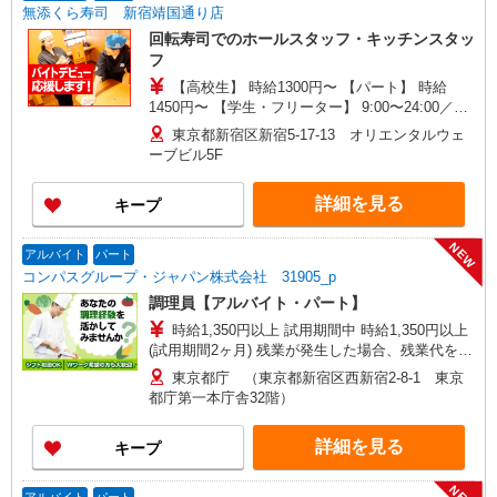
無添くら寿司 新宿靖国通り店
回転寿司でのホールスタッフ・キッチンスタッ
フ
【高校生】 時給1300円〜 【パート】 時給
1450円〜 【学生・フリーター】 9:00〜24:00／時
給1450円〜 ※閉店作業含む、作業により終了時間
東京都新宿区新宿5-17-13 オリエンタルウェ
は前後する場合有 ※22:00以降は時給25％UP ◆プ
ーブビル5F
レオープンから2ヶ月間基本給より＋200円UP※研
修中は除く ◆土・日・祝日は時給50円UP ※研修
詳細を見る
キープ
時間（50h）は時給1226円
NEW
アルバイト
パート
コンパスグループ・ジャパン株式会社 31905_p
調理員【アルバイト・パート】
時給1,350円以上 試用期間中 時給1,350円以上
(試用期間2ヶ月) 残業が発生した場合、残業代を1
分単位で別途支給します。
東京都庁 （東京都新宿区西新宿2‐8‐1 東京
都庁第一本庁舎32階）
詳細を見る
キープ