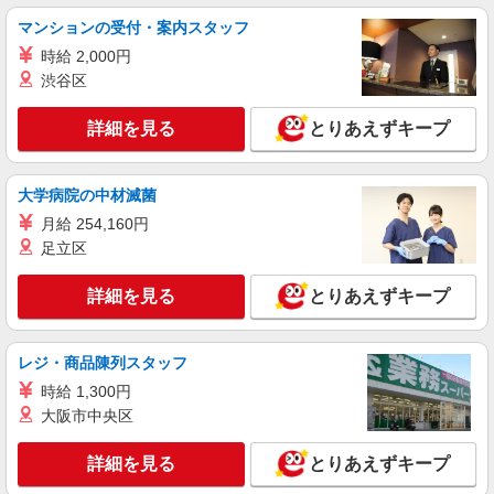
時給1230円
マンションの受付・案内スタッフ
東京都新宿区高田馬場 4丁目18-9
時給 2,000円
渋谷区
詳細を見る
キープ
詳細を見る
とりあえずキープ
アルバイト
パート
ケンタッキーフライドチキン 四谷4丁目店
カウンター・キッチンスタッフ
大学病院の中材滅菌
時給1300円
月給 254,160円
足立区
東京都新宿区四谷4－4－3 ロイジェントパー
クス四ツ谷
詳細を見る
とりあえずキープ
詳細を見る
キープ
レジ・商品陳列スタッフ
アルバイト
パート
ケンタッキーフライドチキン 早稲田駅前店
時給 1,300円
大阪市中央区
カウンター・キッチンスタッフ ＜優先募集日
時＞平日（月〜金） 9:00〜14:00
詳細を見る
とりあえずキープ
時給1300円
東京都新宿区馬場下町6-5