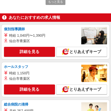
もっと見る
調理補助【アルバイト・パート】
時給1,300円以上 試用期間中 時給1,300円以上
(試用期間2ヶ月) 残業が発生した場合、残業代を1
あなたにおすすめの求人情報
分単位で別途支給します。
新宿ルミネ1店キャフェテリア （東京都新宿
区西新宿1-1-5 新宿ルミネ1 8階）
個別指導講師
時給 1,040円〜1,390円
詳細を見る
キープ
仙台市青葉区
NEW
アルバイト
パート
詳細を見る
とりあえずキープ
コンパスグループ・ジャパン株式会社 21238_p
調理補助【アルバイト・パート】
時給1,400円以上 試用期間中 時給1,400円以上
ホールスタッフ
(試用期間2ヶ月) 残業が発生した場合、残業代を1
分単位で別途支給します。
時給 1,150円
大日本印刷市ヶ谷 （東京都新宿区市谷加賀町
仙台市青葉区
1-1-1 DNP加賀町ビル5F）
詳細を見る
とりあえずキープ
詳細を見る
キープ
NEW
アルバイト
パート
総合病院の清掃
コンパスグループ・ジャパン株式会社 39538_p
月給 257,400円