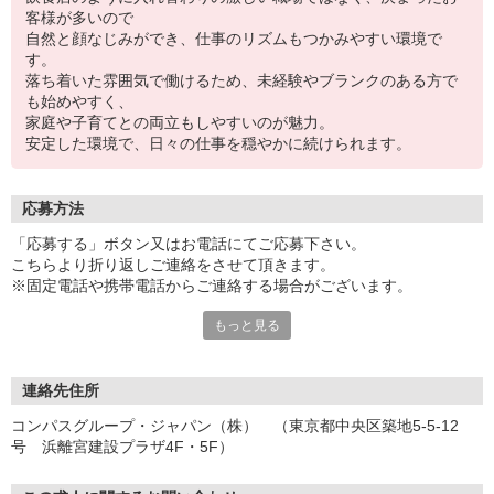
客様が多いので
自然と顔なじみができ、仕事のリズムもつかみやすい環境で
す。
落ち着いた雰囲気で働けるため、未経験やブランクのある方で
も始めやすく、
家庭や子育てとの両立もしやすいのが魅力。
安定した環境で、日々の仕事を穏やかに続けられます。
応募方法
「応募する」ボタン又はお電話にてご応募下さい。
こちらより折り返しご連絡をさせて頂きます。
※固定電話や携帯電話からご連絡する場合がございます。
もっと見る
【WEB応募受付後の流れ】
［1］「応募する」ボタンよりご応募下さい♪
↓
［2］携帯のショートメッセージ（SMS）に質問フォームをお送り
連絡先住所
させて頂きますので、
コンパスグループ・ジャパン（株） （東京都中央区築地5-5-12
メッセージに従ってご質問にご回答頂き、ご都合の良い面接日
号 浜離宮建設プラザ4F・5F）
程をご選択ください♪
※携帯電話番号の登録不備等、SMSが配信されない場合には別途ご