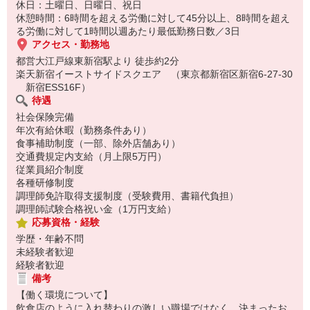
休日：土曜日、日曜日、祝日
休憩時間：6時間を超える労働に対して45分以上、8時間を超え
る労働に対して1時間以週あたり最低勤務日数／3日
アクセス・勤務地
都営大江戸線東新宿駅より 徒歩約2分
楽天新宿イーストサイドスクエア （東京都新宿区新宿6-27-30
新宿ESS16F）
待遇
社会保険完備
年次有給休暇（勤務条件あり）
食事補助制度（一部、除外店舗あり）
交通費規定内支給（月上限5万円）
従業員紹介制度
各種研修制度
調理師免許取得支援制度（受験費用、書籍代負担）
調理師試験合格祝い金（1万円支給）
応募資格・経験
学歴・年齢不問
未経験者歓迎
経験者歓迎
備考
【働く環境について】
飲食店のように入れ替わりの激しい職場ではなく、決まったお