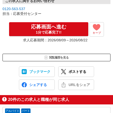
連絡させて頂きます。
この求人に関するお問い合わせ
↓
0120-563-537
［3］面接実施。履歴書（写真貼付）をお持ちください。
担当：応募受付センター
面接では仕事内容や職場についてなど、気になることやご希望は
なんでもお聞かせくださいね。
↓
応募画面へ進む
［4］ 採用決定のご連絡。勤務開始日もお気軽にご相談ください。
1分で応募完了!!
キープ
【電話受付】
求人応募期間：2026/08/09～2026/08/22
10:00〜20:00 ※年末年始除く
閲覧履歴を見る
ブックマーク
ポストする
シェアする
URLをシェア
20
件のこの求人と職種が同じ求人
アルバイト
パート