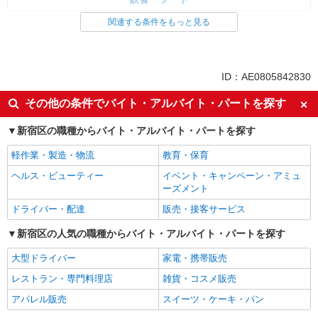
調理・調理補助・調理師
関連する条件をもっと見る
同じ特徴から求人を探す
ミドル（40代～）活躍中
交通費支給
ID：AE0805842830
社会保険あり
社員登用あり
その他の条件でバイト・アルバイト・パートを探す
未経験歓迎
週2～3日勤務OK
新宿区の職種からバイト・アルバイト・パートを探す
短時間勤務（1日4h以内）OK
副業・WワークOK
まかない・食事補助
軽作業・製造・物流
教育・保育
ヘルス・ビューティー
イベント・キャンペーン・アミュ
ーズメント
ドライバー・配達
販売・接客サービス
新宿区の人気の職種からバイト・アルバイト・パートを探す
大型ドライバー
家電・携帯販売
レストラン・専門料理店
雑貨・コスメ販売
アパレル販売
スイーツ・ケーキ・パン