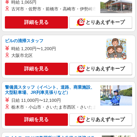
時給 1,065円
時給1,550円以上 試用期間中 時給1,550円以上
古河市・佐野市・前橋市・高崎市・伊勢崎市・太田市・館林市・
(試用期間2ヶ月) 残業が発生した場合、残業代を1
分単位で別途支給します。
大成建設本社 （東京都新宿区西新宿1-25-1
詳細を見る
とりあえずキープ
新宿センタービル6階）
詳細を見る
キープ
ビルの清掃スタッフ
時給 1,200円〜1,200円
NEW
アルバイト
パート
大阪市北区
コンパスグループ・ジャパン株式会社 31905_p
調理補助【アルバイト・パート】
詳細を見る
とりあえずキープ
時給1,226円以上 試用期間中 時給1,226円以上
(試用期間2ヶ月) 残業が発生した場合、残業代を1
分単位で別途支給します。
東京都庁 （東京都新宿区西新宿2‐8‐1 東京
警備員スタッフ（イベント、道路、商業施設、
都庁第一本庁舎32階）
大型駐車場、JR列車見張りなど）
日給 11,000円〜12,100円
詳細を見る
キープ
栃木市・小山市・さいたま市西区・さいたま市岩槻区・久喜市・
NEW
アルバイト
詳細を見る
パート
とりあえずキープ
コンパスグループ・ジャパン株式会社 20418_p
調理補助【アルバイト・パート】