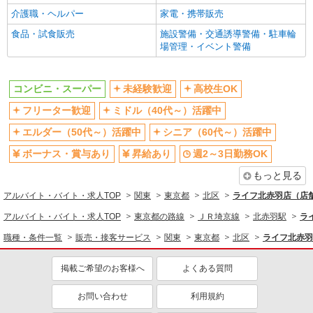
介護職・ヘルパー
家電・携帯販売
コンビニ・スーパー
食品・試食販売
施設警備・交通誘導警備・駐車輪
同じ特徴から求人を探す
場管理・イベント警備
未経験歓迎
高校生OK
ミドル（40代～）活躍中
ボーナス・賞与あり
コンビニ・スーパー
未経験歓迎
高校生OK
週2～3日勤務OK
扶養内勤務OK
フリーター歓迎
ミドル（40代～）活躍中
交通費支給
エルダー（50代～）活躍中
シニア（60代～）活躍中
ボーナス・賞与あり
昇給あり
週2～3日勤務OK
もっと見る
アルバイト・バイト・求人TOP
関東
東京都
北区
ライフ北赤羽店（店舗
アルバイト・バイト・求人TOP
東京都の路線
ＪＲ埼京線
北赤羽駅
ラ
職種・条件一覧
販売・接客サービス
関東
東京都
北区
ライフ北赤羽
掲載ご希望のお客様へ
よくある質問
お問い合わせ
利用規約