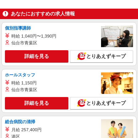
時給1,235円 高校生 時給1,235円
あなたにおすすめの求人情報
ライフ北赤羽店 東京都北区浮間3-2-9
個別指導講師
詳細を見る
キープ
時給 1,040円〜1,390円
仙台市青葉区
パート
ライフ北赤羽店（店舗コード827）
詳細を見る
とりあえずキープ
惣菜
時給1,235円以上
ライフ北赤羽店 東京都北区浮間3-2-9
ホールスタッフ
時給 1,150円
詳細を見る
キープ
仙台市青葉区
アルバイト
詳細を見る
とりあえずキープ
ライフ北赤羽店（店舗コード827）
レジ
時給1,250円 高校生 時給1,235円
総合病院の清掃
ライフ北赤羽店 東京都北区浮間3-2-9
月給 257,400円
港区