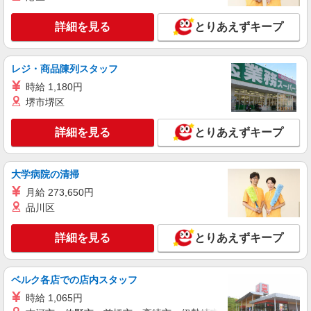
詳細を見る
キープ
詳細を見る
とりあえずキープ
パート
ライフアクトピア北赤羽店（店舗コード843）
レジ・商品陳列スタッフ
レジ
時給 1,180円
時給1,235円以上 日曜・祝日 時給1,335円以上
堺市堺区
17時以降 時給1,335円以上 20時以降 時給1,435円
以上
ライフアクトピア北赤羽店 東京都北区赤羽北
詳細を見る
とりあえずキープ
2-31-22 アクトピア参番館1階
詳細を見る
キープ
大学病院の清掃
月給 273,650円
パート
品川区
生活協同組合コープみらい コープ田端店
水産品の加工・品出し等
詳細を見る
とりあえずキープ
時給1395円〜時給1545円※時間・曜日によ
る ※加給含む 時給1395円〜 ※9時迄 時給＋
100円 ※16時（17時）以降 時給＋150円 ※日・
東京都北区田端1-5-7
ベルク各店での店内スタッフ
祝日 時給＋150円
時給 1,065円
詳細を見る
キープ