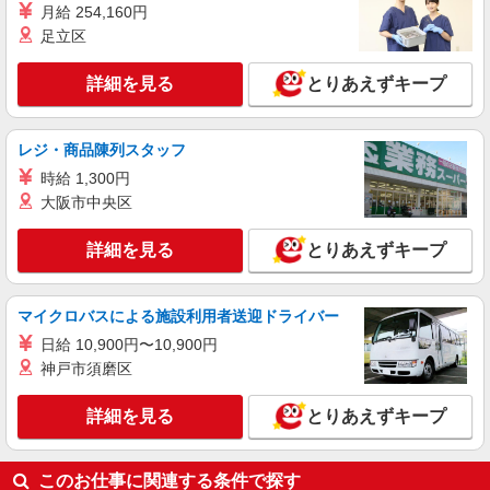
時給1295円〜時給1445円※時間・曜日によ
月給 254,160円
る ※加給含む 時給1295円〜 ※9時迄 時給＋
足立区
100円 ※16時（17時）以降 時給＋150円 ※日・
東京都北区田端1-5-7
祝日 時給＋150円
詳細を見る
とりあえずキープ
詳細を見る
キープ
レジ・商品陳列スタッフ
アルバイト
生活協同組合コープみらい コープ田端店
時給 1,300円
大阪市中央区
レジ業務
時給1295円〜時給1345円※時間・曜日によ
詳細を見る
とりあえずキープ
る ※加給含む 時給1295円〜 ※16時（17時）以
降 時給＋50円 ※日・祝日 時給＋100円
東京都北区田端1-5-7
マイクロバスによる施設利用者送迎ドライバー
詳細を見る
キープ
日給 10,900円〜10,900円
神戸市須磨区
詳細を見る
とりあえずキープ
このお仕事に関連する条件で探す