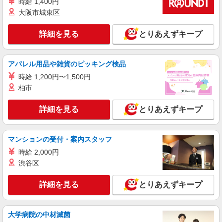
時給 1,400円
生活協同組合コープみらい コープ田端店
大阪市城東区
水産品の加工・品出し等
時給1395円〜時給1445円※時間・曜日によ
詳細を見る
とりあえずキープ
る ※加給含む 時給1395円〜 ※16時（17時）以
降 時給＋50円 ※日・祝日 時給＋100円
東京都北区田端1-5-7
アパレル用品や雑貨のピッキング検品
詳細を見る
キープ
時給 1,200円〜1,500円
柏市
パート
生活協同組合コープみらい コープ田端店
詳細を見る
とりあえずキープ
レジ業務
時給1295円〜時給1445円※時間・曜日によ
る ※加給含む 時給1295円〜 ※9時迄 時給＋
マンションの受付・案内スタッフ
100円 ※16時（17時）以降 時給＋150円 ※日・
東京都北区田端1-5-7
時給 2,000円
祝日 時給＋150円
渋谷区
詳細を見る
キープ
詳細を見る
とりあえずキープ
パート
生活協同組合コープみらい コープ田端店
大学病院の中材滅菌
野菜・果物の品出し