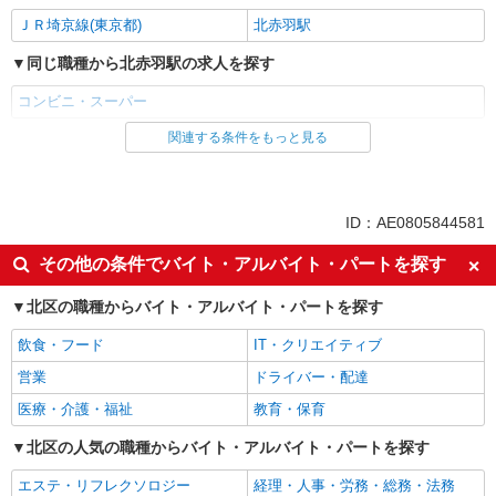
ＪＲ埼京線(東京都)
北赤羽駅
同じ職種から北赤羽駅の求人を探す
コンビニ・スーパー
関連する条件をもっと見る
同じ雇用形態から北赤羽駅の求人を探す
アルバイト
同じ特徴から北赤羽駅の求人を探す
ID：AE0805844581
未経験歓迎
高校生OK
その他の条件でバイト・アルバイト・パートを探す
フリーター歓迎
ミドル（40代～）活躍中
北区の職種からバイト・アルバイト・パートを探す
エルダー（50代～）活躍中
シニア（60代～）活躍中
飲食・フード
IT・クリエイティブ
ボーナス・賞与あり
昇給あり
営業
ドライバー・配達
週2～3日勤務OK
扶養内勤務OK
医療・介護・福祉
教育・保育
交通費支給
北区の人気の職種からバイト・アルバイト・パートを探す
同じ職種から求人を探す
エステ・リフレクソロジー
経理・人事・労務・総務・法務
販売・接客サービス