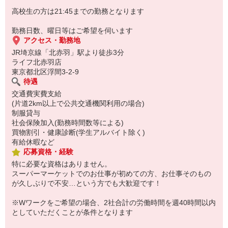
高校生の方は21:45までの勤務となります
勤務日数、曜日等はご希望を伺います
アクセス・勤務地
JR埼京線「北赤羽」駅より徒歩3分
ライフ北赤羽店
東京都北区浮間3-2-9
待遇
交通費実費支給
(片道2km以上で公共交通機関利用の場合)
制服貸与
社会保険加入(勤務時間数等による)
買物割引・健康診断(学生アルバイト除く)
有給休暇など
応募資格・経験
特に必要な資格はありません。
スーパーマーケットでのお仕事が初めての方、お仕事そのもの
が久しぶりで不安…という方でも大歓迎です！
※Wワークをご希望の場合、2社合計の労働時間を週40時間以内
としていただくことが条件となります