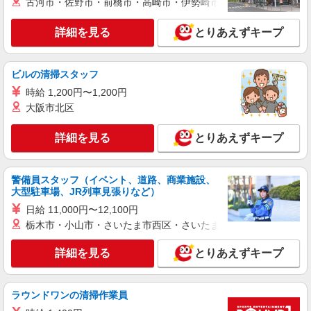
古河市・佐野市・前橋市・高崎市・伊勢崎市・太田市・館林市・
アルバイト
詳細を見る
とりあえずキープ
生活協同組合コープみらい コープ田端店
野菜・果物の品出し
時給1295円〜時給1345円※時間・曜日によ
ビルの清掃スタッフ
る ※加給含む 時給1295円〜 ※16時（17時）以
時給 1,200円〜1,200円
降 時給＋50円 ※日・祝日 時給＋100円
東京都北区田端1-5-7
大阪市北区
詳細を見る
キープ
詳細を見る
とりあえずキープ
アルバイト
生活協同組合コープみらい ミニコープ豊島店
警備員スタッフ（イベント、道路、商業施設、
大型駐車場、JR列車見張りなど）
品出し・レジ業務（高校生不可）
日給 11,000円〜12,100円
時給1295円〜時給1345円※時間・曜日によ
る ※加給含む 時給1295円〜 ※16時（17時）以
栃木市・小山市・さいたま市西区・さいたま市岩槻区・久喜市・
降 時給＋50円 ※日・祝日 時給＋100円
東京都北区豊島3-4-15
詳細を見る
とりあえずキープ
詳細を見る
キープ
ラウンドワンの清掃作業員
アルバイト