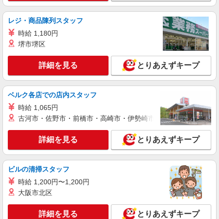
詳細を見る
キープ
レジ・商品陳列スタッフ
NEW
アルバイト
時給 1,180円
ライフ六町駅前店（店舗コード863）
堺市堺区
レジ
時給1,235円以上
詳細を見る
とりあえずキープ
ライフ六町駅前店 東京都足立区六町4-3-1
ベルク各店での店内スタッフ
詳細を見る
キープ
時給 1,065円
NEW
アルバイト
古河市・佐野市・前橋市・高崎市・伊勢崎市・太田市・館林市・
パート
ライフ扇大橋駅前店（店舗コード867）
青果
詳細を見る
とりあえずキープ
時給1,235円以上
ライフ扇大橋駅前店 東京都足立区扇2-26-1
ビルの清掃スタッフ
時給 1,200円〜1,200円
詳細を見る
キープ
大阪市北区
NEW
パート
詳細を見る
とりあえずキープ
ライフ六町駅前店（店舗コード863）