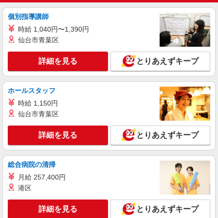
ライフポンテポルタ千住店 東京都足立区千住
橋戸町1-13
個別指導講師
時給 1,040円〜1,390円
詳細を見る
キープ
仙台市青葉区
NEW
パート
詳細を見る
とりあえずキープ
ライフ竹の塚店（店舗コード650）
惣菜
ホールスタッフ
時給1,235円以上
ライフ竹の塚店 東京都足立区西伊興4-1-22
時給 1,150円
仙台市青葉区
詳細を見る
キープ
詳細を見る
とりあえずキープ
NEW
アルバイト
ライフ江北駅前店（店舗コード869）
総合病院の清掃
（早朝）荷受け・商品陳列
月給 257,400円
時給1,260円
港区
ライフ江北駅前店 東京都足立区西新井本町2-
31-20
詳細を見る
とりあえずキープ