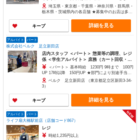
ます。 ＜パートのみ＞ ★朝9時までは基本時給＋
埼玉県・東京都・千葉県・神奈川県・群馬県・
100円、17時以降は基本時給＋150円となります。
栃木県・茨城県内の各店舗 ★募集中のお店は多数
★日・祝日は全時間帯で時給＋100円となります。
ございます。 ★オープニングスタッフ募集のお店
★店舗により鮮魚手当・レジ手当があります。
もございます。 ＜埼玉県＞ さいたま市、川口市、
詳細を見る
キープ
戸田市、新座市、 八潮市、越谷市、所沢市、富士
見市、三芳町、ふじみ野市、狭山市、川越市、入
間市、飯能市、春日部市、 蓮田市、幸手市、久喜
アルバイト
パート
市、上尾市、北本市、坂戸市、鶴ヶ島市、毛呂山
株式会社ベルク 足立新田店
町、東松山市、鴻巣市、行田市、 羽生市、加須
店内スタッフ ＜パート＞ 惣菜等の調理、レジ
市、熊谷市、深谷市、本庄市、上里町、秩父市、
係 ＜学生アルバイト＞ 庶務（カート回収・清
三郷市、寄居町、和光市、白岡市 ＜東京都＞ 江戸
掃、他）
＜パート＞ 基本時給 1230円 9時まで 100円
川区、足立区、町田市、八王子市、青梅市、東大
UP 17時以降 150円UP ★部門により別途手当が
和市、葛飾区、練馬区 ＜神奈川県＞ 横浜市鶴見
つく場合あり ＜学生アルバイト＞ 17時まで 基
区、横浜市都筑区、座間市、伊勢原市、相模原市
ベルク 足立新田店 （東京都足立区新田3-34-
本時給1230円 17時以降 時給1280円（一律夜間
中央区、秦野市、厚木市 ＜千葉県＞ 市川市、松戸
3）
手当含む） ※22時以降は18歳以上（高校生不可）
市、流山市、野田市、柏市、八千代市、習志野
※22時以降 基本時給より25％UP ★評価制度で
市、千葉市中央区、鎌ケ谷市、印西市、佐倉市、
詳細を見る
キープ
時給UP！ ★パートは日・祝日は更に時給100円
白井市、船橋市、我孫子市、浦安市、富里市 ＜群
UP！ 上記時間帯は募集時間ではありません。募
馬県＞ 高崎市、前橋市、藤岡市、伊勢崎市、太田
集時間は勤務時間・曜日欄でご確認ください。
NEW
市、大泉町、館林市、渋川市、中之条町 ＜茨城県
アルバイト
パート
＞古河市 ＜栃木県＞佐野市、小山市
ライフ扇大橋駅前店（店舗コード867）
レジ
時給1,235円以上