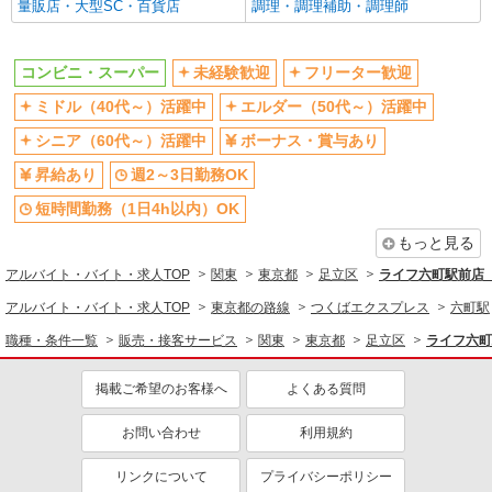
量販店・大型SC・百貨店
調理・調理補助・調理師
同じ特徴から求人を探す
未経験歓迎
ミドル（40代～）活躍中
コンビニ・スーパー
未経験歓迎
フリーター歓迎
ボーナス・賞与あり
週2～3日勤務OK
ミドル（40代～）活躍中
エルダー（50代～）活躍中
短時間勤務（1日4h以内）OK
扶養内勤務OK
シニア（60代～）活躍中
ボーナス・賞与あり
交通費支給
昇給あり
週2～3日勤務OK
短時間勤務（1日4h以内）OK
もっと見る
アルバイト・バイト・求人TOP
関東
東京都
足立区
ライフ六町駅前店（
アルバイト・バイト・求人TOP
東京都の路線
つくばエクスプレス
六町駅
職種・条件一覧
販売・接客サービス
関東
東京都
足立区
ライフ六町
掲載ご希望のお客様へ
よくある質問
お問い合わせ
利用規約
リンクについて
プライバシーポリシー