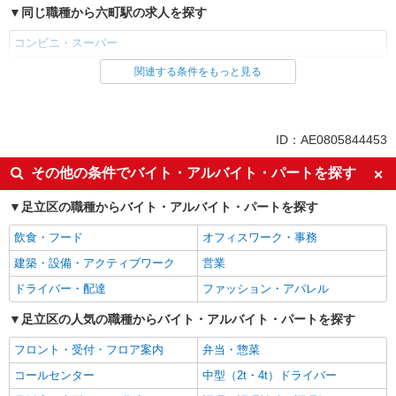
同じ職種から六町駅の求人を探す
コンビニ・スーパー
関連する条件をもっと見る
同じ雇用形態から六町駅の求人を探す
パート
同じ特徴から六町駅の求人を探す
ID：AE0805844453
未経験歓迎
フリーター歓迎
その他の条件でバイト・アルバイト・パートを探す
ミドル（40代～）活躍中
エルダー（50代～）活躍中
足立区の職種からバイト・アルバイト・パートを探す
シニア（60代～）活躍中
ボーナス・賞与あり
飲食・フード
オフィスワーク・事務
昇給あり
週2～3日勤務OK
建築・設備・アクティブワーク
営業
短時間勤務（1日4h以内）OK
扶養内勤務OK
ドライバー・配達
ファッション・アパレル
交通費支給
足立区の人気の職種からバイト・アルバイト・パートを探す
同じ職種から求人を探す
フロント・受付・フロア案内
弁当・惣菜
販売・接客サービス
コールセンター
中型（2t・4t）ドライバー
コンビニ・スーパー