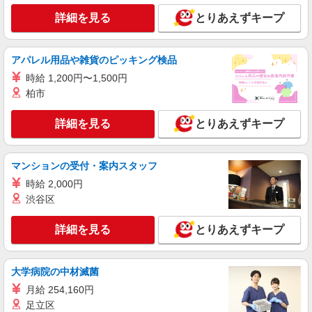
ライフ江北駅前店 東京都足立区西新井本町2-
詳細を見る
とりあえずキープ
31-20
詳細を見る
キープ
アパレル用品や雑貨のピッキング検品
NEW
時給 1,200円〜1,500円
パート
柏市
ライフ江北駅前店（店舗コード869）
精肉
詳細を見る
とりあえずキープ
時給1,235円以上
ライフ江北駅前店 東京都足立区西新井本町2-
31-20
マンションの受付・案内スタッフ
時給 2,000円
詳細を見る
キープ
渋谷区
NEW
アルバイト
詳細を見る
とりあえずキープ
ライフ扇大橋駅前店（店舗コード867）
（早朝）荷受け・商品陳列
時給1,350円
大学病院の中材滅菌
ライフ扇大橋駅前店 東京都足立区扇2-26-1
月給 254,160円
足立区