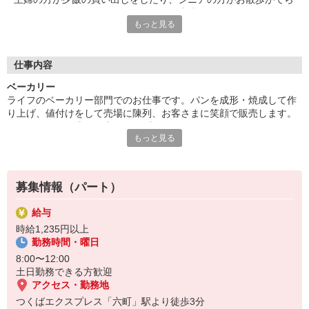
お買い物を楽しんだり、お子さんがお小遣いを握りしめておやつ
もっと見る
を買いにきたり……そんな穏やかな地域の日常に寄り添うお仕事
です。覚えることはあっても難しいことはありません。
■家庭とキャリアの両立
仕事内容
パートは何年働いても同じポジション？そんなことはありませ
ベーカリー
ん。ライフはキャリアアップ制度が整っており、例えば、子育て
ライフのベーカリー部門でのお仕事です。パンを成形・焼成して作
がひと段落して社会復帰した主婦パートさんも、力をつければ社
り上げ、値付けをして売場に陳列、お客さまに笑顔で販売します。
員代行パートナーとして「部門リーダー」にも任命。役割手当で
ライフのパート求人は未経験・ブランクOK！スーパーマーケットや
収入UPを実現しています！向上心を持って働きたい方にぜひ！
もっと見る
ベーカリーでの勤務が初めての方でも無理なく働けますよ。焼きた
てパンの香りと笑顔に包まれてお仕事しましょう！
募集情報（パート）
給与
時給1,235円以上
勤務時間・曜日
8:00〜12:00
土日勤務できる方歓迎
アクセス・勤務地
つくばエクスプレス「六町」駅より徒歩3分