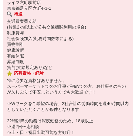
ライフ六町駅前店
東京都足立区六町4-3-1
待遇
交通費実費支給
(片道2km以上で公共交通機関利用の場合)
制服貸与
社会保険加入(勤務時間数等による)
買物割引
健康診断
有給休暇
昇給制度
賞与(支給規定あり)など
応募資格・経験
特に必要な資格はありません。
スーパーマーケットでのお仕事が初めての方、お仕事そのもの
が久しぶりで不安…という方でも大歓迎です！
※Wワークをご希望の場合、2社合計の労働時間を週40時間以内
としていただくことが条件となります
22時以降の勤務は深夜勤務のため、18歳以上
※週2日〜応相談
※土・日・祝日出勤可能な方歓迎！