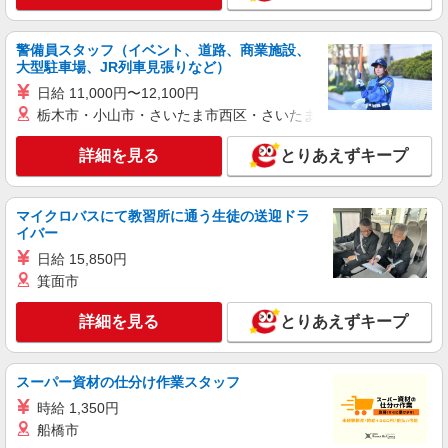
鮮魚
時給1,235円以上 日曜祝日は100円アップ！
警備員スタッフ（イベント、道路、商業施設、
大型駐車場、JR列車見張りなど）
ライフ六町駅前店 東京都足立区六町4-3-1
日給 11,000円〜12,100円
栃木市・小山市・さいたま市西区・さいたま市岩槻区・久喜市・
詳細を見る
キープ
詳細を見る
とりあえずキープ
NEW
パート
ライフポンテポルタ千住店（店舗コード611）
精肉
マイクロバスにて教習所に通う生徒の送迎ドラ
時給1,235円以上
イバー
ライフポンテポルタ千住店 東京都足立区千住
日給 15,850円
橋戸町1-13
箕面市
詳細を見る
キープ
詳細を見る
とりあえずキープ
NEW
パート
スーパー資材の仕分け作業スタッフ
ライフ江北駅前店（店舗コード869）
レジ
時給 1,350円
船橋市
時給1,235円以上