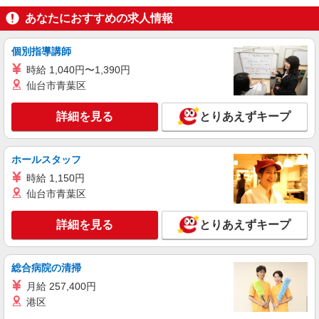
登録販売者
あなたにおすすめの求人情報
時給1,435円以上
ライフドラッグプラス品川御殿山店 東京都品
個別指導講師
川区北品川5-4-1
時給 1,040円〜1,390円
仙台市青葉区
詳細を見る
キープ
詳細を見る
とりあえずキープ
パート
ライフ大井町トラックス店（店舗コード683）
青果
ホールスタッフ
時給1,350円以上 日曜祝日 時給1,450円以上 17
時給 1,150円
時以降 時給1,450円以上
仙台市青葉区
ライフ大井町トラックス店 東京都品川区広町
二丁目1番3号
詳細を見る
とりあえずキープ
詳細を見る
キープ
総合病院の清掃
パート
月給 257,400円
ライフ東五反田店（店舗コード612）
港区
レジ