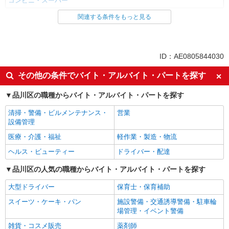
コンビニ・スーパー
関連する条件をもっと見る
同じ雇用形態から戸越銀座駅の求人を探す
パート
同じ特徴から戸越銀座駅の求人を探す
ID：AE0805844030
未経験歓迎
フリーター歓迎
その他の条件でバイト・アルバイト・パートを探す
ミドル（40代～）活躍中
エルダー（50代～）活躍中
品川区の職種からバイト・アルバイト・パートを探す
シニア（60代～）活躍中
ボーナス・賞与あり
清掃・警備・ビルメンテナンス・
営業
昇給あり
週2～3日勤務OK
設備管理
扶養内勤務OK
交通費支給
医療・介護・福祉
軽作業・製造・物流
社会保険あり
ヘルス・ビューティー
ドライバー・配達
同じ職種から求人を探す
品川区の人気の職種からバイト・アルバイト・パートを探す
販売・接客サービス
大型ドライバー
保育士・保育補助
コンビニ・スーパー
スイーツ・ケーキ・パン
施設警備・交通誘導警備・駐車輪
場管理・イベント警備
同じ特徴から求人を探す
雑貨・コスメ販売
薬剤師