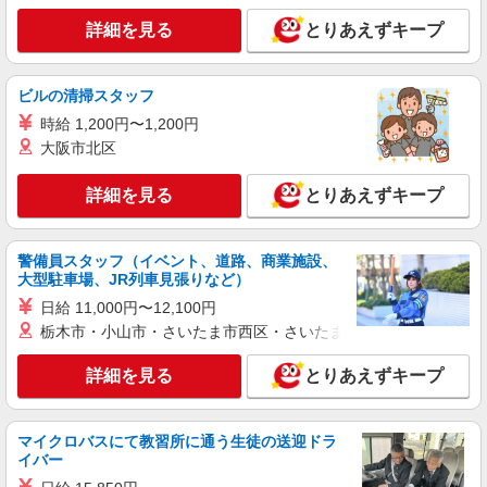
川区北品川5-4-1
詳細を見る
とりあえずキープ
詳細を見る
キープ
ビルの清掃スタッフ
パート
ライフ大井町トラックス店（店舗コード683）
時給 1,200円〜1,200円
大阪市北区
ベーカリー
時給1,300円以上 日曜祝日 時給1,400円以上 17
詳細を見る
時以降 時給1,400円以上 20時以降 時給1,500円以
とりあえずキープ
上
ライフ大井町トラックス店 東京都品川区広町
二丁目1番3号
警備員スタッフ（イベント、道路、商業施設、
大型駐車場、JR列車見張りなど）
詳細を見る
キープ
日給 11,000円〜12,100円
栃木市・小山市・さいたま市西区・さいたま市岩槻区・久喜市・
パート
ライフ東五反田店（店舗コード612）
詳細を見る
とりあえずキープ
惣菜
時給1,235円以上
ライフ東五反田店 東京都品川区東五反田2-19-
マイクロバスにて教習所に通う生徒の送迎ドラ
イバー
6