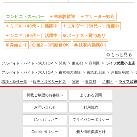
未経験歓迎
ミドル（40代～）活躍中
ボーナス・賞与あり
週2～3日勤務OK
コンビニ・スーパー
未経験歓迎
フリーター歓迎
扶養内勤務OK
交通費支給
ミドル（40代～）活躍中
エルダー（50代～）活躍中
社会保険あり
シニア（60代～）活躍中
ボーナス・賞与あり
昇給あり
週2～3日勤務OK
扶養内勤務OK
もっと見る
アルバイト・バイト・求人TOP
関東
東京都
品川区
ライフ武蔵小山店（
アルバイト・バイト・求人TOP
東京都の路線
東急池上線
戸越銀座駅
職種・条件一覧
販売・接客サービス
関東
東京都
品川区
ライフ武蔵
掲載ご希望のお客様へ
よくある質問
お問い合わせ
利用規約
リンクについて
プライバシーポリシー
Cookieポリシー
個人情報保護方針