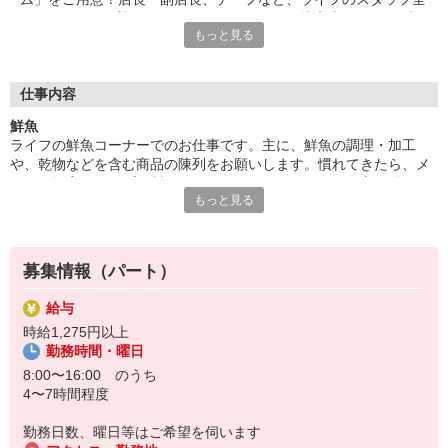
員であなたを歓迎＆サポートします。だから接客未経験でもブラ
もっと見る
ンクがあっても大丈夫。「とても親切に受け入れてもらえ、不安
なくお仕事を始められました！」（パート1年目・主婦Kさん）
■食材選びのコツがわかる！
仕事内容
ライフが扱うのは新鮮な食材ばかり。毎日触れることで旬や鮮度
鮮魚
を知ることができ、食材の目利き術が養われていきます！普段の
ライフの鮮魚コーナーでのお仕事です。主に、鮮魚の調理・加工
お買い物にも活かせるので、パートのやる気も自然とUP！？お
や、乾物などを含む商品の陳列をお願いします。慣れてきたら、メ
いしい食卓は、おいしい食材選びから。自分や家族のためにプラ
ニュー提案やサンプル製作もできるように！魚のさばき方は働くう
スになるお仕事はいかがでしょうか？ご応募お待ちしています！
もっと見る
ちに身につくので、未経験でも安心です。「魚の目利きや調理スキ
ルが上がってお家でも役立つ」というパートさんの声も！
募集情報（パート）
給与
時給1,275円以上
勤務時間・曜日
8:00〜16:00 のうち
4〜7時間程度
勤務日数、曜日等はご希望を伺います