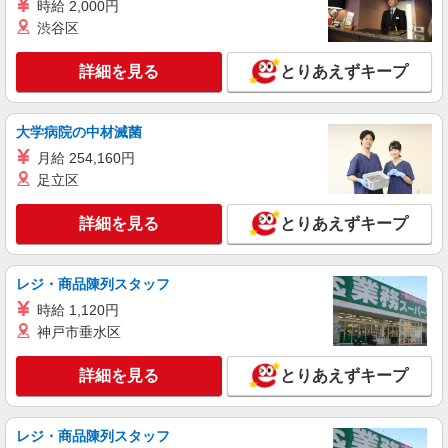
パート
時給 2,000円
ライフ大崎百反通店（店舗コード864）
渋谷区
精肉
詳細を見る
時給1,235円以上
とりあえずキープ
ライフ大崎百反通店 東京都品川区大崎4-13-2
大学病院の中材滅菌
詳細を見る
キープ
月給 254,160円
足立区
アルバイト
ライフ大崎ニューシティ店（店舗コード878）
詳細を見る
とりあえずキープ
（早朝）荷受け・商品陳列
時給1,500円
ライフ大崎ニューシティ店 東京都品川区大崎
レジ・商品陳列スタッフ
1-6-45号館
時給 1,120円
神戸市垂水区
詳細を見る
キープ
詳細を見る
とりあえずキープ
レジ・商品陳列スタッフ