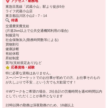
アクセス・勤務地
東急目黒線「武蔵小山」駅より徒歩5分
ライフ武蔵小山店
東京都品川区小山2－7－14
待遇
交通費実費支給
(片道2km以上で公共交通機関利用の場合)
制服貸与
社会保険加入(勤務時間数等による)
買物割引
健康診断
有給休暇
昇給制度
賞与(支給規定あり)など
応募資格・経験
特に必要な資格はありません。
スーパーマーケットでのお仕事が初めての方、お仕事そのもの
が久しぶりで不安…という方でも大歓迎です！
※Wワークをご希望の場合、2社合計の労働時間を週40時間以内
としていただくことが条件となります
22時以降の勤務は深夜勤務のため、18歳以上