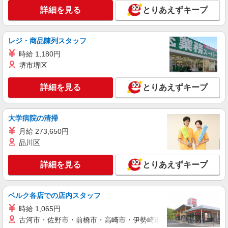
時給1,235円以上
詳細を見る
とりあえずキープ
ライフ東五反田店 東京都品川区東五反田2-19-
6
レジ・商品陳列スタッフ
詳細を見る
キープ
時給 1,180円
堺市堺区
パート
ライフ大崎ニューシティ店（店舗コード878）
詳細を見る
とりあえずキープ
日用雑貨
時給1,235円以上
大学病院の清掃
ライフ大崎ニューシティ店 東京都品川区大崎
1-6-45号館
月給 273,650円
品川区
詳細を見る
キープ
詳細を見る
とりあえずキープ
パート
ライフドラッグプラス品川御殿山店（店舗コード618）
惣菜
ベルク各店での店内スタッフ
時給1,235円以上
時給 1,065円
古河市・佐野市・前橋市・高崎市・伊勢崎市・太田市・館林市・
ライフドラッグプラス品川御殿山店 東京都品