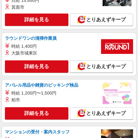
日給 15,850円
詳細を見る
キープ
箕面市
詳細を見る
とりあえずキープ
アルバイト
ライフドラッグプラス品川御殿山店（店舗コード618）
作業場清掃
ラウンドワンの清掃作業員
時給1,500円以上
時給 1,400円
ライフドラッグプラス品川御殿山店 東京都品
大阪市城東区
川区北品川5-4-1
詳細を見る
とりあえずキープ
詳細を見る
キープ
パート
アパレル用品や雑貨のピッキング検品
ライフ大崎百反通店（店舗コード864）
時給 1,200円〜1,500円
青果
柏市
時給1,235円以上
ライフ大崎百反通店 東京都品川区大崎4-13-2
詳細を見る
とりあえずキープ
詳細を見る
キープ
マンションの受付・案内スタッフ