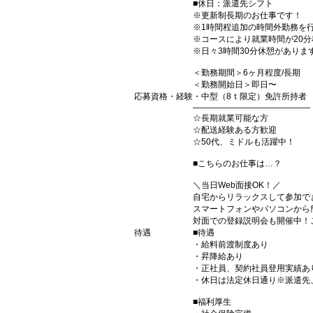
■休日：派遣先シフト
※更新制長期のお仕事です！
※1時間程追加の時間外勤務を
※コースにより就業時間が20
※日々3時間30分休憩がありま
＜勤務期間＞6ヶ月程度/長期
＜勤務開始日＞即日〜
応募資格・経験
・中型（8ｔ限定）免許所持者
――――――――――――――
☆長期就業可能な方
☆配送経験ある方歓迎
☆50代、ミドルも活躍中！
■こちらのお仕事は…？
＼当日Web面接OK！／
自宅からリラックスして参加でき
スマートフォンやパソコンから
対面での登録説明会も開催中！
待遇
■待遇
・給料前渡制度あり
・昇降給あり
・正社員、契約社員登用実績あ
・休日は法定休日通り※派遣先
■福利厚生