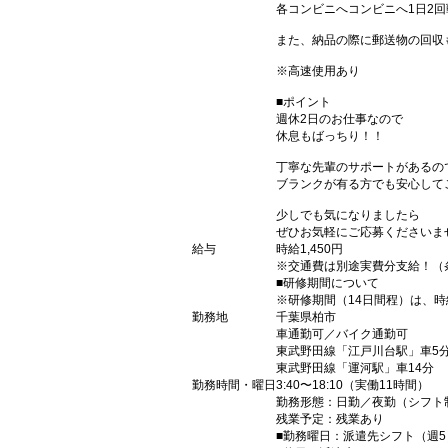
各コンビニへコンビニへ1日2回
また、納品の際に郵送物の回収
※高速使用あり
■ポイント
週休2日のお仕事なので
休息もばっちり！！
丁寧な先輩のサポートがあるの
ブランクが有る方でも安心して
少しでも気になりましたら
ぜひお気軽にご応募くださいま
給与
時給1,450円
※交通費は別途実費分支給！（
■研修期間について
※研修期間（14日間程）は、時給
勤務地
千葉県柏市
車通勤可／バイク通勤可
東武野田線「江戸川台駅」車5
東武野田線「運河駅」車14分
勤務時間・曜日
3:40〜18:10（実働11時間）
勤務形態：日勤／夜勤（シフト
残業予定：残業あり
■勤務曜日：派遣先シフト（週5