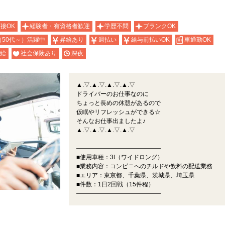
面接OK
経験者・有資格者歓迎
学歴不問
ブランクOK
（50代～）活躍中
昇給あり
週払い
給与前払いOK
車通勤OK
給
社会保険あり
深夜
▲.▽.▲.▽.▲.▽.▲.▽
ドライバーのお仕事なのに
ちょっと長めの休憩があるので
仮眠やリフレッシュができる☆
そんなお仕事出ましたよ♪
▲.▽.▲.▽.▲.▽.▲.▽
――――――――――――――
■使用車種：3t（ワイドロング）
■業務内容：コンビニへのチルドや飲料の配送業務
■エリア：東京都、千葉県、茨城県、埼玉県
■件数：1日2回戦（15件程）
――――――――――――――