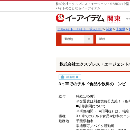
株式会社エクスプレス・エージェント/16882の中型
バイトのことならイーアイデム
エ
関東
アルバイト・バイト・求人TOP
>
関東
>
千葉県
>
勤務地
職種
株式会社エクスプレス・エージェント/1
派遣社員
3ｔ車でのチルド食品や飲料のコンビ
給与
時給1,450円
※交通費は別途実費分支給！（条
■研修期間について
※研修期間（14日間程）は、時給1,
職種
3ｔ車でのチルド食品や飲料のコ
勤務地
千葉県柏市
車通勤可／バイク通勤可