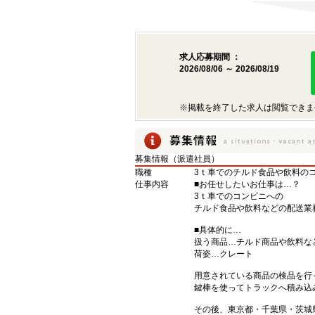
求人応募期間 ：
2026/08/06 ～ 2026/08/19
※掲載を終了した求人は閲覧できま
募集情報（派遣社員）
職種
3ｔ車でのチルド食品や飲料の
仕事内容
■お任せしたいお仕事は…？
3ｔ車でのコンビニへの
チルド食品や飲料などの配送業
■具体的に…
扱う商品…チルド商品や飲料な
荷姿…クレート
用意されている商品の検品を行
鍵棒を使ってトラックへ積み込
その後、東京都・千葉県・茨城