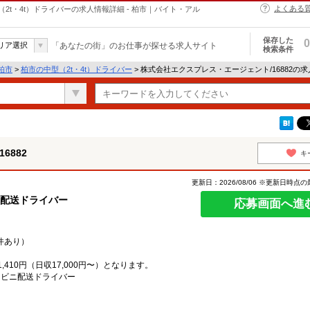
よくある
（2t・4t）ドライバーの求人情報詳細 - 柏市｜バイト・アル
保存した
0
リア選択
「あなたの街」のお仕事が探せる求人サイト
検索条件
柏市
>
柏市の中型（2t・4t）ドライバー
> 株式会社エクスプレス・エージェント/16882の
6882
キ
更新日：2026/08/06 ※更新日時点
ニ配送ドライバー
応募画面へ進
件あり）
410円（日収17,000円〜）となります。
ンビニ配送ドライバー