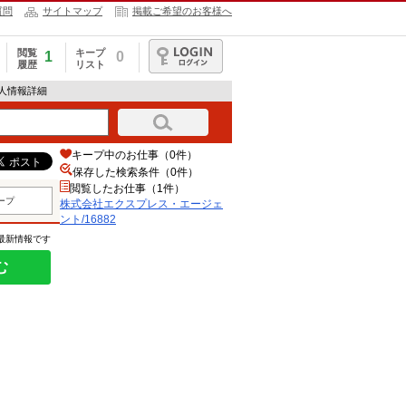
質問
サイトマップ
掲載ご希望のお客様へ
閲覧
キープ
1
0
履歴
リスト
ログイン
求人情報詳細
キープ中のお仕事（0件）
保存した検索条件（
0
件）
閲覧したお仕事（1件）
ープ
株式会社エクスプレス・エージェ
ント/16882
の最新情報です
む