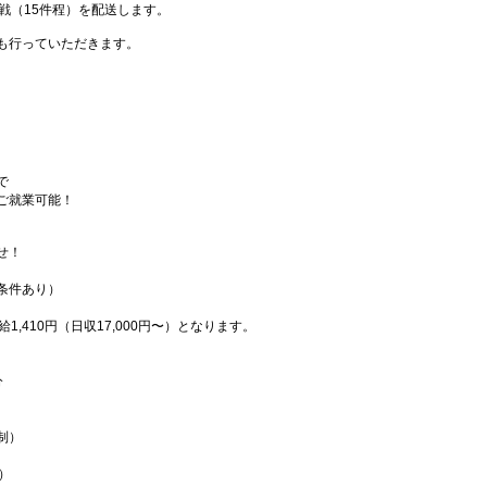
戦（15件程）を配送します。
も行っていただきます。
で
ご就業可能！
せ！
条件あり）
1,410円（日収17,000円〜）となります。
分
制）
）