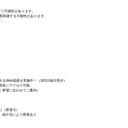
行う可能性があります。
分程前後する可能性があります。
す。
るWeb面接を実施中！（365日毎日受付）
簡単にアクセス可能。
ご希望に合わせてご案内♪
り（派遣元）
、紹介先により変更あり