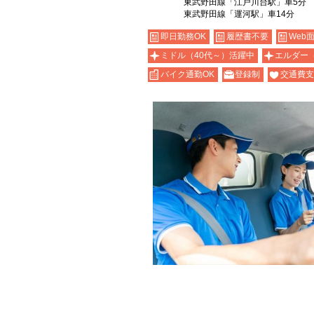
東武野田線「江戸川台駅」車5分
東武野田線「運河駅」車14分
即日勤務OK
履歴書不要
Web
ミドル（40代～）活躍中
エルダー
バイク通勤OK
登録制
交通費支