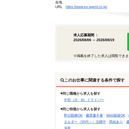
在地
URL
https://www.ex-agent.co.jp/
求人応募期間 ：
2026/08/06 ～ 2026/08/19
※掲載を終了した求人は閲覧できま
このお仕事に関連する条件で探す
同じ職種から求人を探す
中型（2t・4t）ドライバー
同じ特徴から求人を探す
即日勤務OK
履歴書不要
Web面接OK
エルダー（50代～）活躍中
昇給あり
深夜