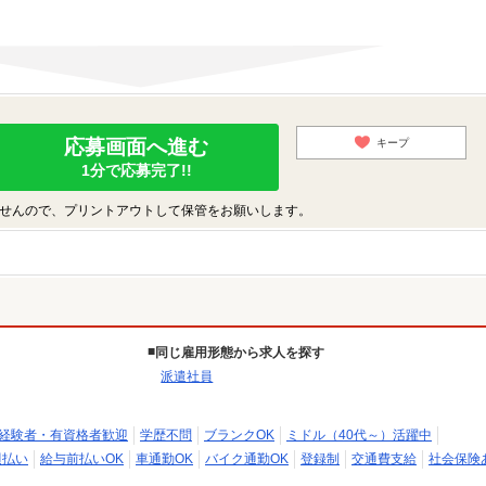
応募画面へ進む
キープ
1分で応募完了!!
せんので、プリントアウトして保管をお願いします。
同じ雇用形態から求人を探す
派遣社員
経験者・有資格者歓迎
学歴不問
ブランクOK
ミドル（40代～）活躍中
週払い
給与前払いOK
車通勤OK
バイク通勤OK
登録制
交通費支給
社会保険