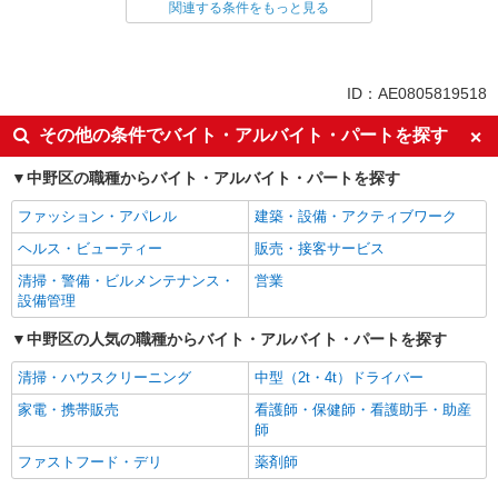
関連する条件をもっと見る
同じ雇用形態から沼袋駅の求人を探す
派遣社員
同じ特徴から沼袋駅の求人を探す
ID：AE0805819518
即日勤務OK
履歴書不要
その他の条件でバイト・アルバイト・パートを探す
Web面接OK
未経験歓迎
中野区の職種からバイト・アルバイト・パートを探す
学歴不問
ブランクOK
ファッション・アパレル
建築・設備・アクティブワーク
高収入・高額
昇給あり
ヘルス・ビューティー
販売・接客サービス
週払い
給与前払いOK
清掃・警備・ビルメンテナンス・
営業
バイク通勤OK
登録制
設備管理
交通費支給
社会保険あり
中野区の人気の職種からバイト・アルバイト・パートを探す
朝
清掃・ハウスクリーニング
中型（2t・4t）ドライバー
同じ職種から求人を探す
家電・携帯販売
看護師・保健師・看護助手・助産
ドライバー・配達
師
配送・配達ドライバー
ファストフード・デリ
薬剤師