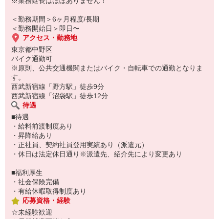
※業務延長はほぼありません！
毎週給料日なんてことも！
＜勤務期間＞6ヶ月程度/長期
自分にもできるかも…！と少しでも感じたら
＜勤務開始日＞即日〜
是非奮ってのご応募をお待ちしております！
アクセス・勤務地
東京都中野区
バイク通勤可
※原則、公共交通機関またはバイク・自転車での通勤となりま
す。
西武新宿線「野方駅」徒歩9分
西武新宿線「沼袋駅」徒歩12分
待遇
■待遇
・給料前渡制度あり
・昇降給あり
・正社員、契約社員登用実績あり（派遣元）
・休日は法定休日通り※派遣先、紹介先により変更あり
■福利厚生
・社会保険完備
・有給休暇取得制度あり
応募資格・経験
☆未経験歓迎