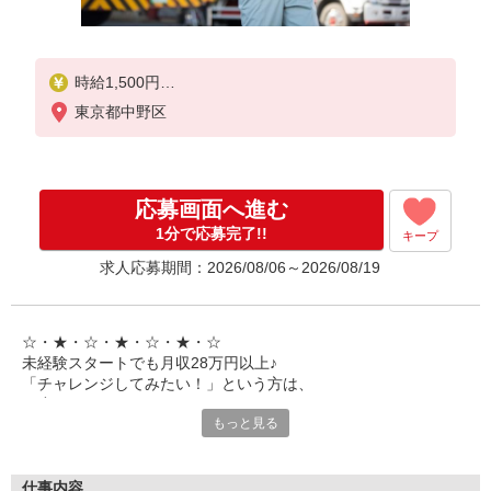
時給1,500円
※交通費は別途実費分支給！（条件あり）
東京都中野区
応募画面へ進む
1分で応募完了!!
キープ
求人応募期間：2026/08/06～2026/08/19
☆・★・☆・★・☆・★・☆
未経験スタートでも月収28万円以上♪
「チャレンジしてみたい！」という方は、
一度チェックしていただき
もっと見る
ポチッとご応募ください◎
☆・★・☆・★・☆・★・☆
――――――――――――――
仕事内容