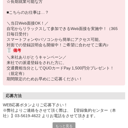
☆長期就業可能な方
■こちらのお仕事は…？
＼当日Web面接OK！／
自宅からリラックスして参加できるWeb面接を実施中！（365
日毎日受付）
スマートフォンやパソコンから簡単にアクセス可能。
対面での登録説明会も開催中！ご希望に合わせてご案内♪
備考
＼来社ありがとうキャンペーン／
来社での派遣登録をされた方に、
交通費相当分としてQUOカードPay 1,500円分プレゼント！
（規定有）
期間限定のためお早めにご応募ください！
応募方法
WEB応募ボタンよりご応募下さい！
※弊社よりご連絡をさせて頂く際は、 【登録集約センター（本
社）】03-5619-4622 よりお電話をさせて頂きます。
※お電話でご応募頂く際は【求人ID：16213】をお伝え下さい。
もっと見る