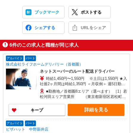
ブックマーク
ポストする
シェアする
URLをシェア
6
件のこの求人と職種が同じ求人
アルバイト
パート
株式会社ライフホームデリバリー（首都圏）
ネットスーパーのルート配送ドライバー
時給1,450円〜1,550円 ※土日は1,550円 ★入
社後2ヶ月間は時給1,350円 ＜月収例＞ 週5日勤務
（平日4日＋土日1日）の場合 8時間勤務×月22日＝
■勤務地／首都圏8エリア（選べます） ［1］若
258,400円（土日手当含む）
松河田エリア営業所 （東京都新宿区若松町
28-5） ［2］大崎百反通出張所 （東京都品川
区大崎4-13-2） ［3］恵比寿エリア営業所
詳細を見る
キープ
（東京都渋谷区恵比寿4丁目20番） ［4］渋谷東出
張所 （東京都渋谷区東1-26-22） ［5］東中野
エリア営業所 （東京都中野区東中野3-9-7）
アルバイト
パート
［6］大森中エリア営業所 （東京都大田区大
ピザハット 中野新井店