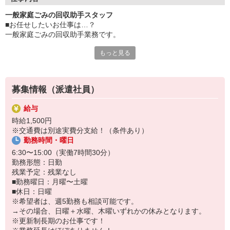
■業務内容：一般家庭ごみの回収助手業務
一般家庭ごみの回収助手スタッフ
■扱う商品：不燃、プラ、PET、ビン、段ボール
■お任せしたいお仕事は…？
■運転免許：不要
一般家庭ごみの回収助手業務です。
■助手経験：不要
――――――――――――――
もっと見る
■具体的に…
回収物…不燃、プラ、PET、ビン、段ボールなど
ドライバーと一緒に東京都23区（西側）の回収を
募集情報（派遣社員）
1日600ヶ所回ります。
トラックがいっぱいになったら、
給与
焼却場へ下ろしに行き再度担当ルートへ戻ります。
時給1,500円
不燃ゴミは自社へ持ち帰りとなります。
※交通費は別途実費分支給！（条件あり）
勤務時間・曜日
帰庫後、パッカー内の清掃をお任せします。
6:30〜15:00（実働7時間30分）
■ポイント
勤務形態：日勤
＼お任せしたいお仕事はこれだけ！／
残業予定：残業なし
ドライバーと共に業務を行う為、
■勤務曜日：月曜〜土曜
丁寧に教える環境が整えられています♪
■休日：日曜
未経験の方でも安心してご就業可能☆
※希望者は、週5勤務も相談可能です。
→その場合、日曜＋水曜、木曜いずれかの休みとなります。
安定して月収28万円近く稼げて
※更新制長期のお仕事です！
週払いも対応可能◎