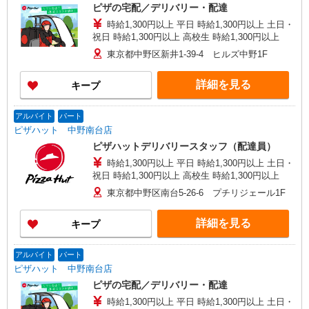
森中1-21-7） ［7］西蒲田エリア営業所 （東
ピザの宅配／デリバリー・配達
京都大田区西蒲田7-51-15） ［8］目黒八雲エリア
時給1,300円以上 平日 時給1,300円以上 土日・
営業所 （東京都目黒区八雲3-139） ※自転車
祝日 時給1,300円以上 高校生 時給1,300円以上
通勤可
東京都中野区新井1-39-4 ヒルズ中野1F
詳細を見る
キープ
アルバイト
パート
ピザハット 中野南台店
ピザハットデリバリースタッフ（配達員）
時給1,300円以上 平日 時給1,300円以上 土日・
祝日 時給1,300円以上 高校生 時給1,300円以上
東京都中野区南台5-26-6 プチリジェール1F
詳細を見る
キープ
アルバイト
パート
ピザハット 中野南台店
ピザの宅配／デリバリー・配達
時給1,300円以上 平日 時給1,300円以上 土日・