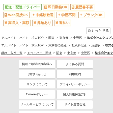
同じ特徴から求人を探す
配送・配達ドライバー
即日勤務OK
履歴書不要
未経験歓迎
交通費支給
Web面接OK
未経験歓迎
学歴不問
ブランクOK
社会保険あり
高収入・高額
昇給あり
週払い
もっと見る
アルバイト・バイト・求人TOP
関東
東京都
中野区
株式会社エクスプレ
アルバイト・バイト・求人TOP
東京都の路線
西武新宿線
沼袋駅
株式
職種・条件一覧
ドライバー・配達
関東
東京都
中野区
株式会社エク
掲載ご希望のお客様へ
よくある質問
お問い合わせ
利用規約
リンクについて
プライバシーポリシー
Cookieポリシー
個人情報保護方針
メールサービスについて
サイト運営会社