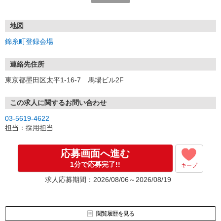
■ご応募頂くにあたり
弊社は登録型の派遣会社になります。
ご覧頂いたお仕事をご案内させて頂く前に、登録説明会（下記住
地図
所）へのご参加が必要となりますので、
錦糸町登録会場
ご応募頂いた際に会場の詳細日程をご案内させて頂きます。
連絡先住所
東京都墨田区太平1-16-7 馬場ビル2F
この求人に関するお問い合わせ
03-5619-4622
担当：採用担当
応募画面へ進む
1分で応募完了!!
キープ
求人応募期間：2026/08/06～2026/08/19
閲覧履歴を見る