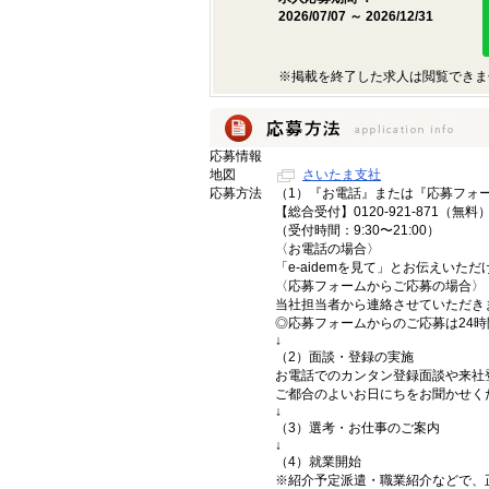
2026/07/07 ～ 2026/12/31
※掲載を終了した求人は閲覧できま
応募情報
地図
さいたま支社
応募方法
（1）『お電話』または『応募フォ
【総合受付】0120-921-871（無料
（受付時間：9:30〜21:00）
〈お電話の場合〉
「e-aidemを見て」とお伝えいた
〈応募フォームからご応募の場合〉
当社担当者から連絡させていただき
◎応募フォームからのご応募は24
↓
（2）面談・登録の実施
お電話でのカンタン登録面談や来社
ご都合のよいお日にちをお聞かせく
↓
（3）選考・お仕事のご案内
↓
（4）就業開始
※紹介予定派遣・職業紹介などで、