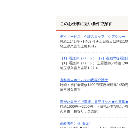
このお仕事に近い条件で探す
デイサービス 介護スタッフ（ケアクルー
時給1,141円〜1,469円 ★土日祝日は時
埼玉県久喜市上町10-12
［1］看護師（パート） ［2］夜勤専従看護
埼玉県久喜市吉羽1-27-4
有料老人ホームでの夜専介護士
時給：初任者研修1400円/実務者研修1450
埼玉県久喜市
障がい者デイで送迎、見守りなど★久喜駅
時給1600円〜2250円 ＜日払い有/週払い
久喜市｜最寄り：久喜駅
高齢者向け住宅staff