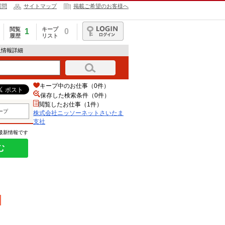
質問
サイトマップ
掲載ご希望のお客様へ
閲覧
キープ
1
0
履歴
リスト
ログイン
人情報詳細
キープ中のお仕事（0件）
保存した検索条件（
0
件）
閲覧したお仕事（1件）
ープ
株式会社ニッソーネットさいたま
支社
の最新情報です
む