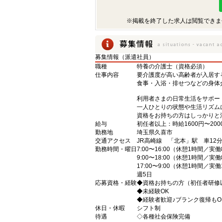
※掲載を終了した求人は閲覧できま
募集情報（派遣社員）
職種
特養の介護士（資格必須）
仕事内容
要介護度が高い高齢者が入居す
食事・入浴・排せつなどの身体
利用者さまの日常生活をサポー
一人ひとりの状態や生活リズム
資格をお持ちの方はしっかりと
給与
初任者以上：時給1600円〜200
勤務地
埼玉県久喜市
交通アクセス
JR高崎線 「北本」駅 車12
勤務時間・曜日
7:00〜16:00（休憩1時間／実
9:00〜18:00（休憩1時間／実
17:00〜9:00（休憩1時間／実
週5日
応募資格・経験
◆資格お持ちの方（初任者研修
◆未経験OK
◆経験者歓迎♪ブランク復帰もO
休日・休暇
シフト制
待遇
◇各種社会保険完備