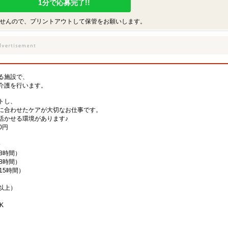
1分で応募完了!!
せんので、プリントアウトして保管をお願いします。
る施設で、
介護を行います。
トし、
に合わせたケアが大切なお仕事です。
活かせる環境があります♪
0円
分
働8時間）
働8時間）
働15時間）
以上）
K