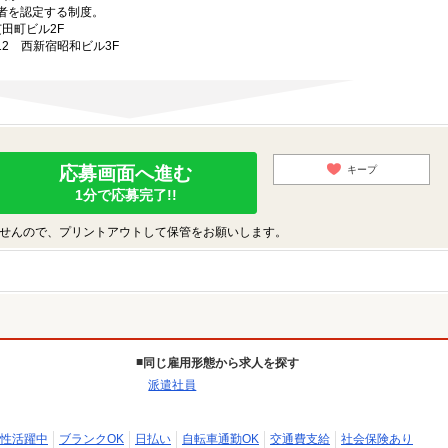
者を認定する制度。
芝田町ビル2F
-12 西新宿昭和ビル3F
応募画面へ進む
キープ
1分で応募完了!!
せんので、プリントアウトして保管をお願いします。
同じ雇用形態から求人を探す
派遣社員
性活躍中
ブランクOK
日払い
自転車通勤OK
交通費支給
社会保険あり