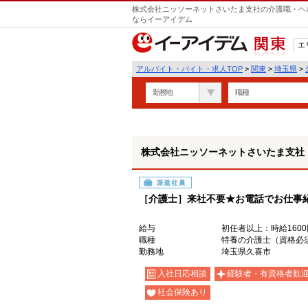
株式会社ニッソーネットさいたま支社の介護職・ヘル
ならイーアイデム
エ
関東
アルバイト・バイト・求人TOP
>
関東
>
埼玉県
>
勤務地
職種
株式会社ニッソーネットさいたま支社
派遣社員
［介護士］来社不要★お電話でお仕事
給与
初任者以上：時給1600
職種
特養の介護士（資格必
勤務地
埼玉県久喜市
入社日応相談
経験者・有資格者歓
社会保険あり