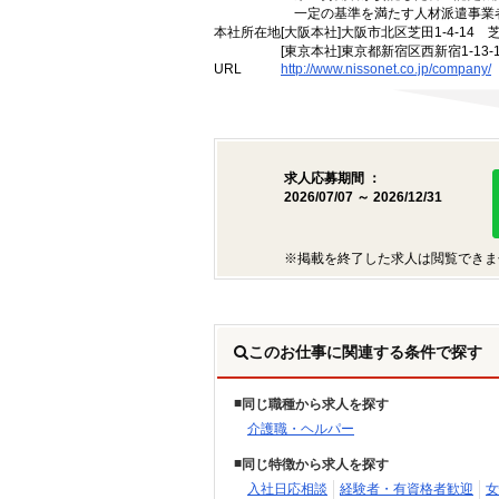
一定の基準を満たす人材派遣事業
本社所在地
[大阪本社]大阪市北区芝田1-4-14 
[東京本社]東京都新宿区西新宿1-13
URL
http://www.nissonet.co.jp/company/
求人応募期間 ：
2026/07/07 ～ 2026/12/31
※掲載を終了した求人は閲覧できま
このお仕事に関連する条件で探す
同じ職種から求人を探す
介護職・ヘルパー
同じ特徴から求人を探す
入社日応相談
経験者・有資格者歓迎
女