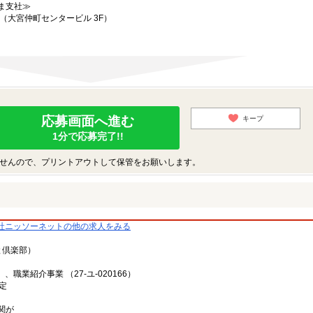
ま支社≫
2（大宮仲町センタービル 3F）
応募画面へ進む
キープ
1分で応募完了!!
せんので、プリントアウトして保管をお願いします。
社ニッソーネットの他の求人をみる
と倶楽部）
、職業紹介事業 （27-ユ-020166）
定
関が