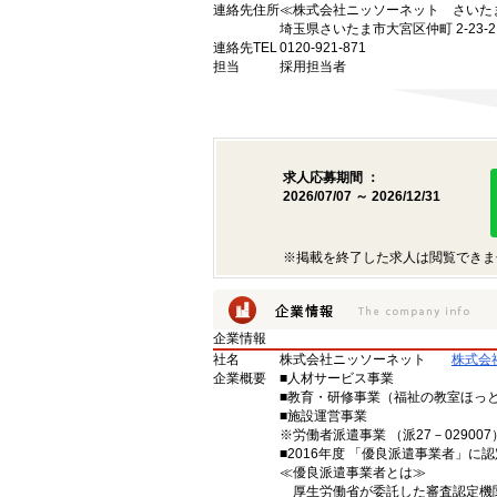
連絡先住所
≪株式会社ニッソーネット さいた
埼玉県さいたま市大宮区仲町 2-23-
連絡先TEL
0120-921-871
担当
採用担当者
求人応募期間 ：
2026/07/07 ～ 2026/12/31
※掲載を終了した求人は閲覧できま
企業情報
社名
株式会社ニッソーネット
株式会
企業概要
■人材サービス事業
■教育・研修事業（福祉の教室ほっ
■施設運営事業
※労働者派遣事業 （派27－029007）
■2016年度 「優良派遣事業者」に認
≪優良派遣事業者とは≫
厚生労働省が委託した審査認定機