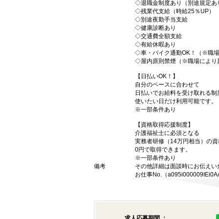
◇退職金制度あり（別途規定あ
◇残業代支給（時給25％UP）
◇別途夜勤手当支給
◇健康診断あり
◇交通費全額支給
◇有給休暇あり
◇車・バイク通勤OK！（※職
◇屋内原則禁煙（※職場により
【日払いOK！】
自分のペースに合わせて
日払いでお給料を受け取れる制
使いたい日だけ利用可能です。
※一部条件あり
【資格取得応援制度】
介護福祉士に必須となる
実務者研修（14万円相当）の
0円で取得できます。
※一部条件あり
備考
その他詳細は面談時にお伝えい
お仕事No.（a095i000009IEi0A
求人応募期間 ：