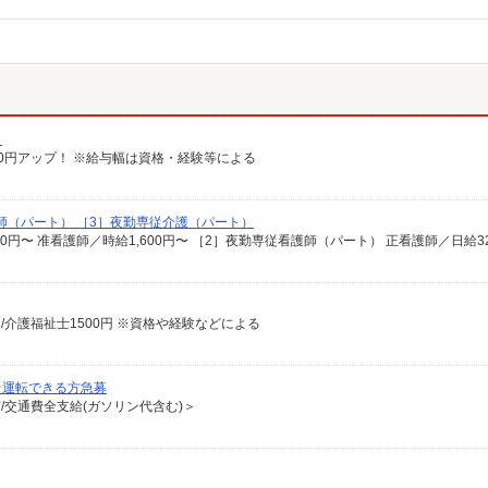
）
給100円アップ！ ※給与幅は資格・経験等による
師（パート） ［3］夜勤専従介護（パート）
円/介護福祉士1500円 ※資格や経験などによる
★運転できる方急募
有/交通費全支給(ガソリン代含む)＞