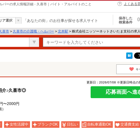
よくある
パーの求人情報詳細 - 久喜市｜バイト・アルバイトのこと
保存した
0
リア選択
「あなたの街」のお仕事が探せる求人サイト
検索条件
久喜市
>
久喜市の介護職・ヘルパー
>
北本駅
> 株式会社ニッソーネットさいたま支社の求
キ
更新日：2026/07/08 ※更新日時点
紹介♪久喜市◎
応募画面へ進
円〜2000円
須）
迎
女性活躍中
ブランクOK
日払い
自転車通勤OK
交通費支給