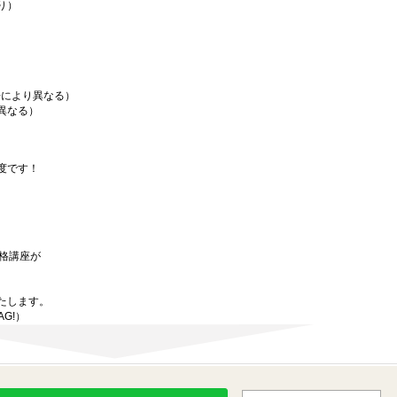
り）
場により異なる）
異なる）
度です！
資格講座が
たします。
AG!）