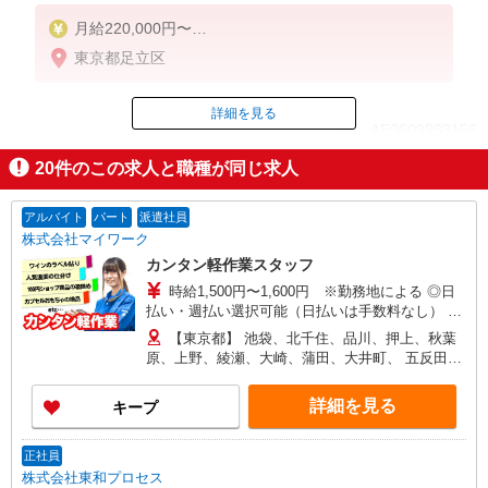
月給220,000円〜
※業務内容・経験等により優遇します
東京都足立区
詳細を見る
ID：AE0609983156
20
件のこの求人と職種が同じ求人
掲載期間終了
アルバイト
パート
派遣社員
株式会社マイワーク
カンタン軽作業スタッフ
時給1,500円〜1,600円 ※勤務地による ◎日
払い・週払い選択可能（日払いは手数料なし） ◎
残業手当、リーダー手当、深夜手当あり！
【東京都】 池袋、北千住、品川、押上、秋葉
原、上野、綾瀬、大崎、蒲田、大井町、 五反田、
大手町、泉岳寺、立川、新木場、錦糸町、豊洲、
大森、他 他にも一都三県各地にあり。ご希望をお
詳細を見る
キープ
聞かせください。 ☆送迎バス有／バイク・自転車
通勤OKなどの勤務地もアリ
正社員
株式会社東和プロセス