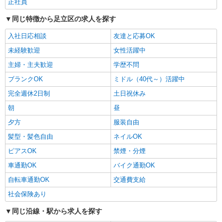
正社員
アルバイト
パート
職業紹介
株式会社フルキャスト東京支社/EA0401G-5Z
同じ特徴から足立区の求人を探す
仕分け・シール貼りなどの簡単軽作業
入社日応相談
友達と応募OK
時給1600円〜1800円（22:00〜翌5:00の深夜手
当で時給UP） ※給与幅は経験・能力による
未経験歓迎
女性活躍中
東京都足立区
主婦・主夫歓迎
学歴不問
ブランクOK
ミドル（40代～）活躍中
詳細を見る
キープ
完全週休2日制
土日祝休み
アルバイト
パート
職業紹介
朝
昼
株式会社フルキャスト東京支社/EA0401G-5AN
夕方
服装自由
未経験OK♪カンタン事務ワーク
髪型・髪色自由
ネイルOK
時給1600円〜1800円（22:00〜翌5:00の深夜手
当で時給UP） ※給与幅は経験・能力による
ピアスOK
禁煙・分煙
東京都足立区
車通勤OK
バイク通勤OK
自転車通勤OK
交通費支給
詳細を見る
キープ
社会保険あり
アルバイト
パート
職業紹介
同じ沿線・駅から求人を探す
株式会社フルキャスト東京支社/EA0401G-5E