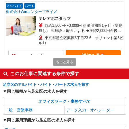
アルバイト
パート
株式会社Winエンタープライズ
テレアポスタッフ
時給1,500円〜3,000円 ※試用期間1ヶ月（変動
無し） ※経験・能力による ★実際2,000円台後半
の時給の方もいます！
東京都足立区栗原3丁目23-6 オリエント第3ビ
ル1Ｆ
詳細を見る
キープ
もっと見る
アルバイト
パート
職業紹介
このお仕事に関連する条件で探す
株式会社フルキャスト東京支社/EA0401G-5AT
カンタン軽作業スタッフ（仕分け・シール貼り
足立区のアルバイト・バイト・パートの求人を探す
など）
同じ職種から足立区の求人を探す
時給1600円〜1800円（22:00〜翌5:00の深夜手
当で時給UP） ※給与幅は経験・能力による
オフィスワーク・事務すべて
東京都足立区
一般・営業事務
データ入力・オペレーター
詳細を見る
キープ
同じ雇用形態から足立区の求人を探す