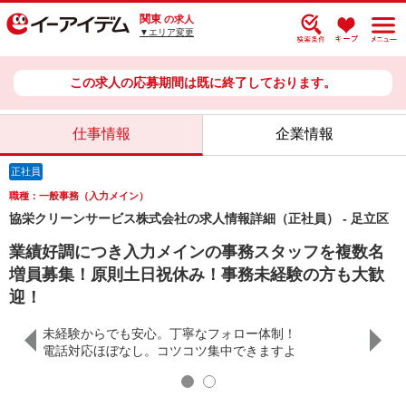
関東
の求人
▼エリア変更
この求人の応募期間は既に終了しております。
仕事情報
企業情報
正社員
職種：一般事務（入力メイン）
協栄クリーンサービス株式会社の求人情報詳細（正社員） - 足立区
業績好調につき入力メインの事務スタッフを複数名
増員募集！原則土日祝休み！事務未経験の方も大歓
迎！
未経験からでも安心。丁寧なフォロー体制！
仕事内
電話対応ほぼなし。コツコツ集中できますよ
経験を