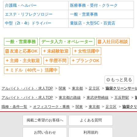
ケーブルTV系機械製造会社の事務スタッフ
夕方
服装自由
介護職・ヘルパー
医療事務・受付・クラーク
時給：1600円 週払い制度あり（社内規定あ
髪型・髪色自由
ネイルOK
り） 【月収例】9万円＋交通費（月8日勤務、残業
エステ・リフレクソロジー
一般・営業事務
ピアスOK
ゼロの場合）
禁煙・分煙
東京都足立区
中型（2t・4t）ドライバー
量販店・大型SC・百貨店
車通勤OK
バイク通勤OK
詳細を見る
キープ
自転車通勤OK
交通費支給
一般・営業事務
データ入力・オペレーター
入社日応相談
社会保険あり
NEW
派遣社員
友達と応募OK
未経験歓迎
女性活躍中
株式会社ビッグアビリティ/G7-60362-ad
同じ職種から求人を探す
主婦・主夫歓迎
学歴不問
ブランクOK
町の不動産会社で事務スタッフ
オフィスワーク・事務
時給：1400円 週払い制度あり（社内規定あ
ミドル（40代～）活躍中
り） 【月収例】23万円＋交通費（実働8h、21日出
一般・営業事務
データ入力・オペレーター
もっと見る
勤、残業ゼロの場合）
東京都足立区
同じ特徴から求人を探す
アルバイト・バイト・求人TOP
関東
東京都
足立区
協栄クリーンサー
詳細を見る
キープ
未経験歓迎
ミドル（40代～）活躍中
アルバイト・バイト・求人TOP
東京都の路線
東武伊勢崎線
五反野駅
土日祝休み
服装自由
職種・条件一覧
オフィスワーク・事務
関東
東京都
足立区
協栄クリ
紹介予定派遣
車通勤OK
交通費支給
株式会社パソナ・東京キャリアセンター/KT6001176052
掲載ご希望のお客様へ
よくある質問
一般事務/軽作業
社会保険あり
時給1900円 ★交通費規定に基づき交通費支給
お問い合わせ
利用規約