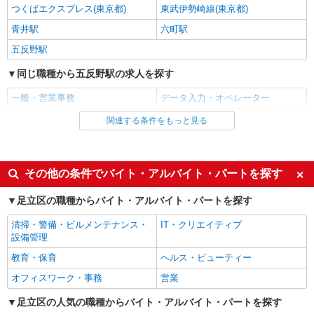
仕分け シール貼り 倉庫内軽作業 オフィスワー
つくばエクスプレス(東京都)
東武伊勢崎線(東京都)
ク イベントスタッフ等
青井駅
六町駅
時給1600円〜1800円（22:00〜翌5:00の深夜手
五反野駅
当で時給UP） ※給与幅は経験・能力による
東京都足立区
同じ職種から五反野駅の求人を探す
詳細を見る
一般・営業事務
データ入力・オペレーター
キープ
関連する条件をもっと見る
同じ雇用形態から五反野駅の求人を探す
アルバイト
パート
職業紹介
株式会社フルキャスト東京支社/EA0401G-5S
正社員
＼大人気♪／オフィスワーク！！その他イメベ
同じ特徴から五反野駅の求人を探す
その他の条件でバイト・アルバイト・パートを探す
ントスタッフ、仕分け等もあります！
時給1600円〜1800円（22:00〜翌5:00の深夜手
入社日応相談
友達と応募OK
足立区の職種からバイト・アルバイト・パートを探す
当で時給UP） ※給与幅は経験・能力による
未経験歓迎
女性活躍中
東京都足立区
清掃・警備・ビルメンテナンス・
IT・クリエイティブ
主婦・主夫歓迎
学歴不問
設備管理
詳細を見る
キープ
ブランクOK
ミドル（40代～）活躍中
教育・保育
ヘルス・ビューティー
完全週休2日制
土日祝休み
オフィスワーク・事務
営業
NEW
派遣社員
朝
昼
株式会社ビッグアビリティ/G8-60342-ad
足立区の人気の職種からバイト・アルバイト・パートを探す