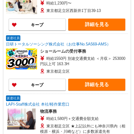
時給1,230円〜
ントラル株式会社 足立営業事務所 東京都足立区
伊興本町2-9-2 西新井営業所 東京都足立区西新井
東京都足立区西新井1丁目39-13
1-3-1 大師前駅ビル3階 葛飾営業所 東京都葛飾
区西水元1-1-1 草加営業事務所 埼玉県草加市栄町
詳細を見る
キープ
3-10-30 八潮営業所 埼玉県八潮市大字木曾根345-
1 三郷営業所 埼玉県三郷市彦成4-184 吉川営業
所 埼玉県吉川市栄町698 西柏営業事務所 千葉
派遣社員
県柏市高田1345 沼南営業所 千葉県柏市金 ■東武
日研トータルソーシング株式会社（お仕事No.5A569-AMS）
バス日光株式会社 栃木県日光市所野1452
ショールームの受付事務
時給1550円 別途交通費支給 ＜月収＞ 253000
円以上可 163.3H
東京都足立区
詳細を見る
キープ
派遣社員
LAPI-Staff株式会社 本社/軽作業窓口
物流事務
時給1,580円＋交通費全額支給
東京都足立区 ★上記以外にも神奈川県内（相
模原・横浜・川崎など）に多数派遣先有