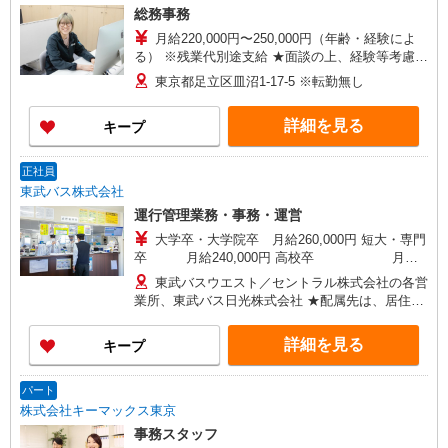
総務事務
月給220,000円〜250,000円（年齢・経験によ
る） ※残業代別途支給 ★面談の上、経験等考慮の
上優遇します！ ＼残業代は1分単位で計算！／ し
東京都足立区皿沼1-17-5 ※転勤無し
っかり稼ぎたい方も、プライベートを重視したい
方も、できるだけ尊重します！
詳細を見る
キープ
正社員
東武バス株式会社
運行管理業務・事務・運営
大学卒・大学院卒 月給260,000円 短大・専門
卒 月給240,000円 高校卒 月給
235,000円 ※時間外勤務手当・深夜割増・休日出
東武バスウエスト／セントラル株式会社の各営
務手当・世帯手当などは別途支給 ◆半年後以降、
業所、東武バス日光株式会社 ★配属先は、居住地
運行管理業務：夜勤勤務発生後の月収例 月収：34
を考慮の上決定いたします ※事業所に配属となる
万円（基本給23.5万円〜26万円+夜勤手当＋時間外
場合もあります。 ■東武バスウエスト株式会社 大
詳細を見る
キープ
手当＋休日出勤） ※深夜勤務のため、20歳以上
宮営業事務所 埼玉県さいたま市北区吉野町2-212
賞与有（1年目年間54万円※1／2年目以降年間最
岩槻営業所 埼玉県さいたま市岩槻区城南3-6-45
大5.5ヶ月分） ※1：入社日により異なります。
上尾営業所 埼玉県上尾市大字小敷谷字氷川後
パート
◇入社祝金制度あり ※入社6ヶ月経過後に10万
1015-1 川越営業事務所 埼玉県川越市神明町14-8
株式会社キーマックス東京
円、1年経過後に20万円を支給
坂戸営業所 埼玉県坂戸市千代田5-4-23 新座営業
事務スタッフ
事務所 埼玉県新座市大和田4-15-6 ■東武バスセ