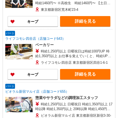
時給1460円〜 ※高校生 時給1460円〜 【土日】
どちらか必須 ※6:00〜8:00 時給＋100円
東京都新宿区荒木町23-4
詳細を見る
キープ
パート
ライフコモレ四谷店（店舗コード643）
ベーカリー
時給1,250円以上 日曜祝日は時給100円UP 時
給1,350円以上 お仕事を覚えていくと、時給UP！
＋賞与支給！ 標準的昇級スピード(約1年半)で時給
ライフコモレ四谷店 東京都新宿区四谷1-6-1
45円UP！ さらにキャリアアップで最大時給200円
UP！
詳細を見る
キープ
パート
ビオラル新宿マルイ店（店舗コード655）
惣菜やサラダなどの調理加工スタッフ
時給1,250円以上 日曜祝日 時給1,350円以上 17
時以降 時給1,350円以上 20時以降 時給1,450円以
上
ビオラル新宿マルイ店 東京都新宿区新宿3-30-