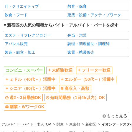
時給1,350円以上 お仕事を覚えていくと、時給
ライフコモレ四谷店 東京都新宿区四谷1-6-1
UP！＋賞与支給！ 標準的昇級スピード(約1年半)
IT・クリエイティブ
教育・保育
で時給45円UP！ さらにキャリアアップで最大時
飲食・フード
建築・設備・アクティブワーク
詳細を見る
キープ
給200円UP！
新宿区の人気の職種からバイト・アルバイト・パートを探す
パート
エステ・リフレクソロジー
ライフコモレ四谷店（店舗コード643）
弁当・惣菜
ネットスーパー
アパレル販売
調理・調理補助・調理師
時給1,250円以上 日曜日、祝日のご出勤は時給
製造・組立・加工
家電・携帯販売
100円UP 時給1,350円以上 お仕事を覚えていく
と、時給UP！＋賞与支給！ 標準的昇級スピード
ライフコモレ四谷店 東京都新宿区四谷1-6-1
(約1年半)で時給45円UP！ さらにキャリアアップ
コンビニ・スーパー
未経験歓迎
フリーター歓迎
で最大時給200円UP！
詳細を見る
キープ
ミドル（40代～）活躍中
エルダー（50代～）活躍中
シニア（60代～）活躍中
高収入・高額
アルバイト
ライフ若松河田駅前店（店舗コード897）
週2～3日勤務OK
短時間勤務（1日4h以内）OK
夜間店舗運営補助
副業・WワークOK
時給1,265円以上
もっと見る
ライフ若松河田駅前店 東京都新宿区若松町28-
5
アルバイト・バイト・求人TOP
関東
東京都
新宿区
イオンフードスタ