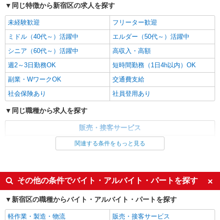
同じ特徴から新宿区の求人を探す
時給1,265円以上
ライフ若松河田駅前店 東京都新宿区若松町28-
未経験歓迎
フリーター歓迎
5
ミドル（40代～）活躍中
エルダー（50代～）活躍中
詳細を見る
キープ
シニア（60代～）活躍中
高収入・高額
週2～3日勤務OK
短時間勤務（1日4h以内）OK
パート
副業・WワークOK
交通費支給
ライフ若松河田駅前店（店舗コード897）
ベーカリー
社会保険あり
社員登用あり
時給1,235円以上 土日祝日 時給1,435円
同じ職種から求人を探す
ライフ若松河田駅前店 東京都新宿区若松町28-
5
販売・接客サービス
コンビニ・スーパー
関連する条件をもっと見る
詳細を見る
キープ
同じ特徴から求人を探す
パート
未経験歓迎
ミドル（40代～）活躍中
ライフコモレ四谷店（店舗コード643）
その他の条件でバイト・アルバイト・パートを探す
週2～3日勤務OK
短時間勤務（1日4h以内）OK
精肉
新宿区の職種からバイト・アルバイト・パートを探す
時給1,250円 日曜祝日勤務は時給+100円 時給
副業・WワークOK
交通費支給
1,350円以上 17:00以降の勤務時間帯は時給+100
軽作業・製造・物流
販売・接客サービス
社会保険あり
社員登用あり