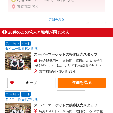
東京都新宿区
【土日】どちらか必須
※22:00以降 基本時給より25％UP
詳細を見る
ID：AE0609973197
20
件のこの求人と職種が同じ求人
掲載期間終了
アルバイト
パート
ダイエー四谷荒木町店
スーパーマーケットの接客販売スタッフ
時給1548円〜 ※時間・曜日による ※学生
時給1460円〜 【土日】いずれも必須 ※6:00〜
8:00 時給＋100円
東京都新宿区荒木町23-4
詳細を見る
キープ
アルバイト
パート
ダイエー四谷荒木町店
スーパーマーケットの接客販売スタッフ
時給1548円〜 ※時間・曜日による ※学生