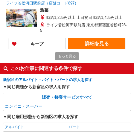
ライフ若松河田駅前店（店舗コード897）
惣菜
時給1,235円以上 土日祝日 時給1,435円以上
ライフ若松河田駅前店 東京都新宿区若松町28-
5
詳細を見る
キープ
もっと見る
アルバイト
ライフ若松河田駅前店（店舗コード897）
このお仕事に関連する条件で探す
品出し（商品陳列）
時給1,235円以上
新宿区のアルバイト・バイト・パートの求人を探す
ライフ若松河田駅前店 東京都新宿区若松町28-
同じ職種から新宿区の求人を探す
5
販売・接客サービスすべて
詳細を見る
キープ
コンビニ・スーパー
同じ雇用形態から新宿区の求人を探す
アルバイト
ライフ若松河田駅前店（店舗コード897）
アルバイト
パート
（早朝）荷受け・商品陳列